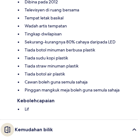
Dibina pada 2012
Televisyen di ruang bersama
Tempat letak basikal
Wadah artis tempatan
Tingkap dwilapisan
Sekurang-kurangnya 80% cahaya daripada LED
Tiada botol minuman berbusa plastik
Tiada sudu kopi plastik
Tiada straw minuman plastik
Tiada botol air plastik
Cawan boleh guna semula sahaja
Pinggan mangkuk meja boleh guna semula sahaja
Kebolehcapaian
Lif
Kemudahan bilik