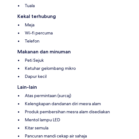
Tuala
Kekal terhubung
Meja
Wi-fi percuma
Telefon
Makanan dan minuman
Peti Sejuk
Ketuhar gelombang mikro
Dapur kecil
Lain-lain
Atas permintaan (surcaj)
Kelengkapan dandanan diri mesra alam
Produk pembersihan mesra alam disediakan
Mentol lampu LED
Kitar semula
Pancuran mandi cekap air sahaja