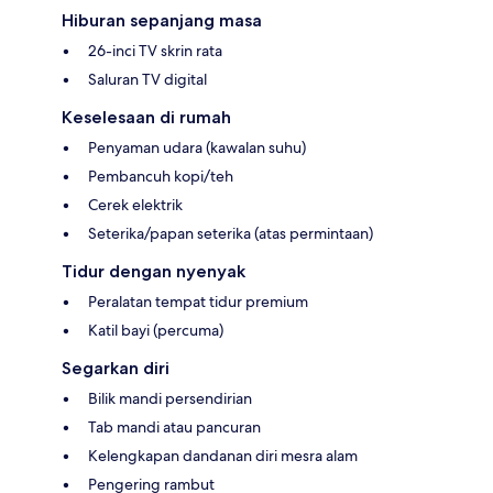
Hiburan sepanjang masa
26-inci TV skrin rata
Saluran TV digital
Keselesaan di rumah
Penyaman udara (kawalan suhu)
Pembancuh kopi/teh
Cerek elektrik
Seterika/papan seterika (atas permintaan)
Tidur dengan nyenyak
Peralatan tempat tidur premium
Katil bayi (percuma)
Segarkan diri
Bilik mandi persendirian
Tab mandi atau pancuran
Kelengkapan dandanan diri mesra alam
Pengering rambut