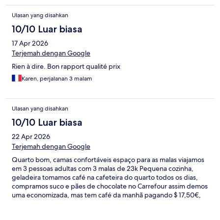
Ulasan yang disahkan
10/10 Luar biasa
17 Apr 2026
Terjemah dengan Google
Rien à dire. Bon rapport qualité prix
Karen, perjalanan 3 malam
Ulasan yang disahkan
10/10 Luar biasa
22 Apr 2026
Terjemah dengan Google
Quarto bom, camas confortáveis espaço para as malas viajamos
em 3 pessoas adultas com 3 malas de 23k Pequena cozinha,
geladeira tomamos café na cafeteira do quarto todos os dias,
compramos suco e pães de chocolate no Carrefour assim demos
uma economizada, mas tem café da manhã pagando $ 17,50€,
tinha aquecedor para secar as toalhas isso é bom já que a
arrumação tb é paga!