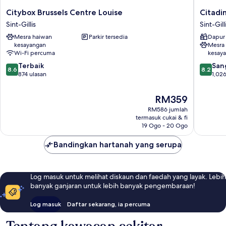
Citybox
Citadine
Citybox Brussels Centre Louise
Citadi
Brussels
Toison
Sint-Gillis
Sint-Gill
Centre
d'Or
Mesra haiwan
Parkir tersedia
Dapur 
Louise
Brussels
kesayangan
Mesra
Sint-
Sint-
Wi-Fi percuma
kesay
Gillis
Gillis
8.6
8.2
Terbaik
San
8.6
8.2
daripada
daripad
874 ulasan
1,026
10,
10,
Terbaik,
Sangat
Harga
RM359
874
Baik,
ialah
RM586 jumlah
ulasan
1,026
RM359
termasuk cukai & fi
ulasan
19 Ogo - 20 Ogo
Bandingkan hartanah yang serupa
Log masuk untuk melihat diskaun dan faedah yang layak. Lebih
banyak ganjaran untuk lebih banyak pengembaraan!
Log masuk
Daftar sekarang, ia percuma