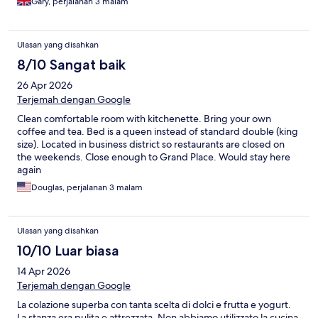
Gary, perjalanan 3 malam
Ulasan yang disahkan
8/10 Sangat baik
26 Apr 2026
Terjemah dengan Google
Clean comfortable room with kitchenette. Bring your own
coffee and tea. Bed is a queen instead of standard double (king
size). Located in business district so restaurants are closed on
the weekends. Close enough to Grand Place. Would stay here
again
Douglas, perjalanan 3 malam
Ulasan yang disahkan
10/10 Luar biasa
14 Apr 2026
Terjemah dengan Google
La colazione superba con tanta scelta di dolci e frutta e yogurt.
La stanza era pulita e attrezzata. Non abbiamo utilizzato la cucina