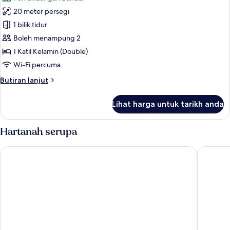
foto
20 meter persegi
untuk
Studio,
1 bilik tidur
1
Boleh menampung 2
Katil
1 Katil Kelamin (Double)
Kelamin
Wi-Fi percuma
(Double)
Butiran
Butiran lanjut
selanjutnya
untuk
Lihat harga untuk tarikh anda
Studio,
1
Katil
Hartanah serupa
Kelamin
(Double)
Citybox Brussels Centre Louise
Citadine