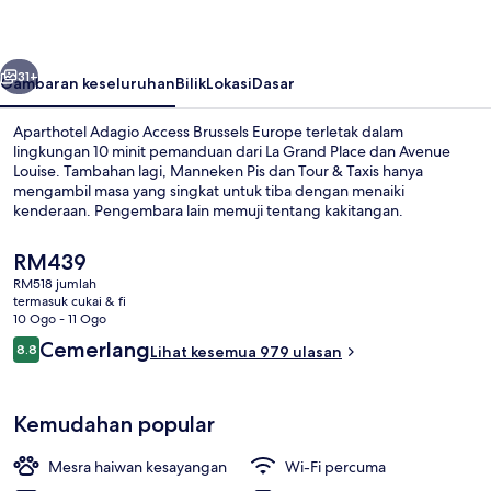
Brussels
Europe
belumnya
Seterusnya
31+
Gambaran keseluruhan
Bilik
Lokasi
Dasar
Aparthotel Adagio Access Brussels Europe terletak dalam
lingkungan 10 minit pemanduan dari La Grand Place dan Avenue
Louise. Tambahan lagi, Manneken Pis dan Tour & Taxis hanya
mengambil masa yang singkat untuk tiba dengan menaiki
kenderaan. Pengembara lain memuji tentang kakitangan.
Pengangkutan awam terletak berdekatan: jarak Stesen Trone-Troon
ialah 5 minit dan Stesen Arts-Loi - Kunst-Wet ialah 7 minit.
Harga
RM439
semasa
RM518 jumlah
ialah
termasuk cukai & fi
Bahagian luar
RM439
10 Ogo - 11 Ogo
Ulasan
Cemerlang
8.8
Lihat kesemua 979 ulasan
8.8 daripada 10
Kemudahan popular
Mesra haiwan kesayangan
Wi-Fi percuma