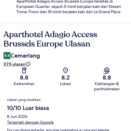
Aparthotel Adagio Access Brussels Europe terletak di
European Quarter, sejauh 5 minit berjalan kaki dari Stesen
Trone-Troon dan 18 minit berjalan kaki dari La Grand Place.
Aparthotel Adagio Access
Ulasan
Brussels Europe Ulasan
Cemerlang
8.8
979 ulasan
8.8
8.2
8.8
Kebersihan
Lokasi
Kakitangan &
perkhidmatan
Ulasan
Ulasan yang disahkan
10/10 Luar biasa
8 Jun 2026
Terjemah dengan Google
Foi um ótima estadia, equipe prestativa e uma excelente