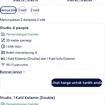
Penapis
Semua bilik
1 katil
2 katil
yang
tersedia
Menunjukkan 2 daripada 2 bilik
untuk
Lihat
Studio 4 people | Peralatan tempat ti
11
Studio 4 people
bilik
semua
Pemandangan bandar
foto
35 meter persegi
untuk
Studio
1 bilik tidur
4
Boleh menampung 4
people
1 Katil Kelamin (Double) dan 1 Katil Sofa Kelamin
Wi-Fi percuma
Butiran
Butiran lanjut
selanjutnya
untuk
Lihat harga untuk tarikh anda
Studio
4
people
Lihat
Studio, 1 Katil Kelamin (Double) | Per
10
Studio, 1 Katil Kelamin (Double)
semua
Pemandangan bandar