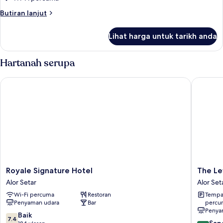
Butiran
Butiran lanjut
selanjutnya
untuk
Lihat harga untuk tarikh anda
Studio
Suite
Hartanah serupa
Royale Signature Hotel
The Leve
Royale
The
Royale Signature Hotel
The Le
Signature
Leverag
Alor Setar
Alor Set
Hotel
Busines
Wi-Fi percuma
Restoran
Tempat
Alor
Hotel
Penyaman udara
Bar
percu
Setar
Mergon
Penya
Alor
7.4
Baik
7.4
8.0
Setar
San