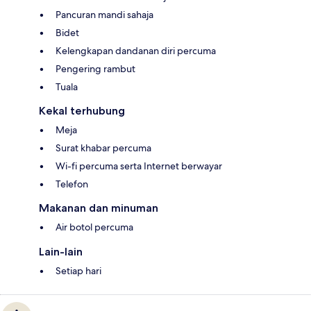
Pancuran mandi sahaja
Bidet
Kelengkapan dandanan diri percuma
Pengering rambut
Tuala
Kekal terhubung
Meja
Surat khabar percuma
Wi-fi percuma serta Internet berwayar
Telefon
Makanan dan minuman
Air botol percuma
Lain-lain
Setiap hari