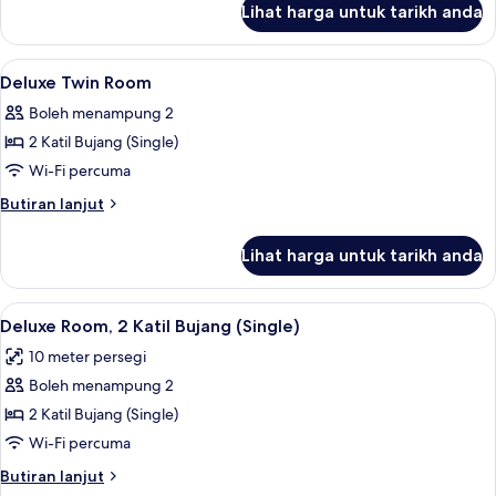
Lihat harga untuk tarikh anda
Deluxe
Twin
Room
Lihat
Bar mini, meja, seterika/papan seterik
3
Deluxe Twin Room
semua
Boleh menampung 2
foto
2 Katil Bujang (Single)
untuk
Deluxe
Wi-Fi percuma
Twin
Butiran
Butiran lanjut
Room
selanjutnya
untuk
Lihat harga untuk tarikh anda
Deluxe
Twin
Room
Lihat
Deluxe Room, 2 Katil Bujang (Single) |
5
Deluxe Room, 2 Katil Bujang (Single)
semua
10 meter persegi
foto
Boleh menampung 2
untuk
Deluxe
2 Katil Bujang (Single)
Room,
Wi-Fi percuma
2
Butiran
Butiran lanjut
Katil
selanjutnya