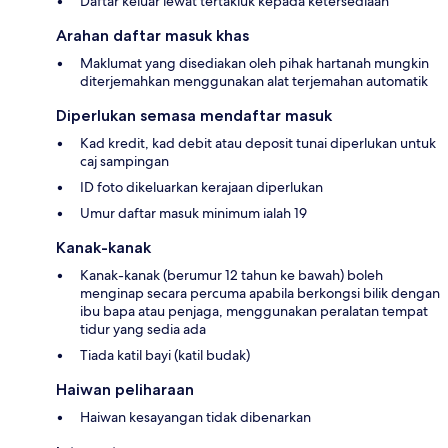
Daftar keluar lewat tertakluk kepada ketersediaan
Arahan daftar masuk khas
Maklumat yang disediakan oleh pihak hartanah mungkin
diterjemahkan menggunakan alat terjemahan automatik
Diperlukan semasa mendaftar masuk
Kad kredit, kad debit atau deposit tunai diperlukan untuk
caj sampingan
ID foto dikeluarkan kerajaan diperlukan
Umur daftar masuk minimum ialah 19
Kanak-kanak
Kanak-kanak (berumur 12 tahun ke bawah) boleh
menginap secara percuma apabila berkongsi bilik dengan
ibu bapa atau penjaga, menggunakan peralatan tempat
tidur yang sedia ada
Tiada katil bayi (katil budak)
Haiwan peliharaan
Haiwan kesayangan tidak dibenarkan