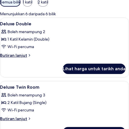
Penapis
Semua bilik
1 katil
2 katil
yang
tersedia
Menunjukkan 6 daripada 6 bilik
untuk
Lihat
Bar mini, meja, seterika/papan seterik
1
Deluxe Double
bilik
semua
Boleh menampung 2
foto
1 Katil Kelamin (Double)
untuk
Deluxe
Wi-Fi percuma
Double
Butiran
Butiran lanjut
selanjutnya
untuk
Lihat harga untuk tarikh anda
Deluxe
Double
Lihat
Bar mini, meja, seterika/papan seterik
6
Deluxe Twin Room
semua
Boleh menampung 3
foto
2 Katil Bujang (Single)
untuk
Deluxe
Wi-Fi percuma
Twin
Butiran
Butiran lanjut
Room
selanjutnya
untuk