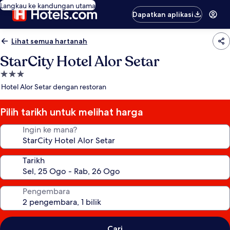
Langkau ke kandungan utama
Dapatkan aplikasi
Lihat semua hartanah
StarCity Hotel Alor Setar
Hartanah
3.0
Hotel Alor Setar dengan restoran
bintang
Pilih tarikh untuk melihat harga
Ingin ke mana?
Tarikh
Pengembara
Cari