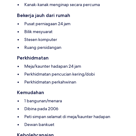
Kanak-kanak menginap secara percuma
Bekerja jauh dari rumah
Pusat perniagaan 24 jam
Bilik mesyuarat
Stesen komputer
Ruang persidangan
Perkhidmatan
Meja/kaunter hadapan 24 jam
Perkhidmatan pencucian kering/dobi
Perkhidmatan perkahwinan
Kemudahan
1 bangunan/menara
Dibina pada 2006
Peti simpan selamat di meja/kaunter hadapan
Dewan bankuet
Kebolehcapaian