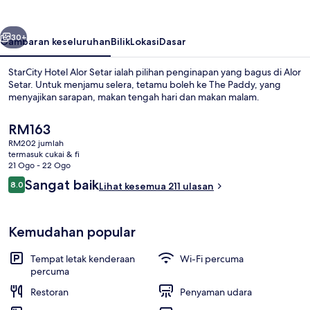
Setar
belumnya
Seterusnya
30+
Gambaran keseluruhan
Bilik
Lokasi
Dasar
StarCity Hotel Alor Setar ialah pilihan penginapan yang bagus di Alor
Setar. Untuk menjamu selera, tetamu boleh ke The Paddy, yang
menyajikan sarapan, makan tengah hari dan makan malam.
Harga
RM163
semasa
RM202 jumlah
ialah
termasuk cukai & fi
RM163
21 Ogo - 22 Ogo
Ulasan
Sangat baik
8.0
Lihat kesemua 211 ulasan
Bahagian luar
8.0 daripada 10
Kemudahan popular
Tempat letak kenderaan
Wi-Fi percuma
percuma
Restoran
Penyaman udara