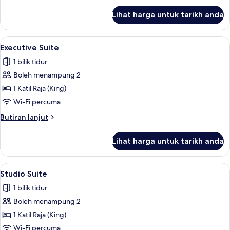
Bujang
untuk
Lihat harga untuk tarikh anda
Deluxe
(Single)
Room,
2
Lihat
Executive Suite | Bar mini, meja, sete
4
Katil
Executive Suite
semua
Bujang
1 bilik tidur
(Single)
foto
Boleh menampung 2
untuk
Executive
1 Katil Raja (King)
Suite
Wi-Fi percuma
Butiran
Butiran lanjut
selanjutnya
untuk
Lihat harga untuk tarikh anda
Executive
Suite
Lihat
Studio Suite | Bar mini, meja, seterik
4
Studio Suite
semua
1 bilik tidur
foto
Boleh menampung 2
untuk
Studio
1 Katil Raja (King)
Suite
Wi-Fi percuma