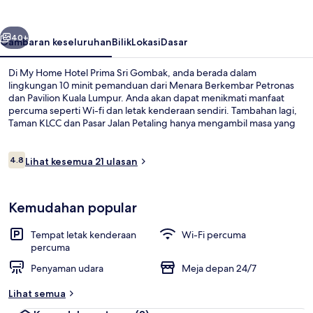
Prima
Sri
belumnya
Seterusnya
Gombak
40+
Gambaran keseluruhan
Bilik
Lokasi
Dasar
Di My Home Hotel Prima Sri Gombak, anda berada dalam
lingkungan 10 minit pemanduan dari Menara Berkembar Petronas
dan Pavilion Kuala Lumpur. Anda akan dapat menikmati manfaat
percuma seperti Wi-fi dan letak kenderaan sendiri. Tambahan lagi,
Taman KLCC dan Pasar Jalan Petaling hanya mengambil masa yang
singkat untuk tiba dengan menaiki kenderaan.
Ulasan
4.8
Lihat kesemua 21 ulasan
4.8 daripada 10
Family Room (No Window) | Wi-fi pe
Kemudahan popular
Tempat letak kenderaan
Wi-Fi percuma
percuma
Penyaman udara
Meja depan 24/7
Lihat semua