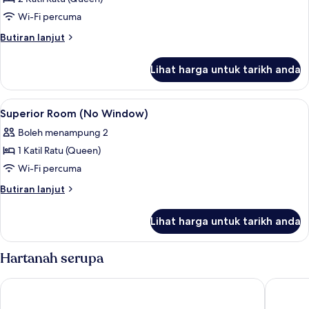
untuk
Family
Wi-Fi percuma
Room
Butiran
Butiran lanjut
(No
selanjutnya
untuk
Window)
Lihat harga untuk tarikh anda
Family
Room
(No
Lihat
Superior Room (No Window) | Wi-fi 
3
Window)
Superior Room (No Window)
semua
Boleh menampung 2
foto
1 Katil Ratu (Queen)
untuk
Superior
Wi-Fi percuma
Room
Butiran
Butiran lanjut
(No
selanjutnya
untuk
Window)
Lihat harga untuk tarikh anda
Superior
Room
(No
Hartanah serupa
Window)
Hotel O Hotel 916
The Conc