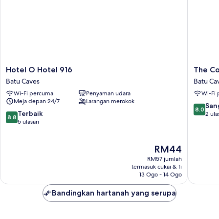
Hotel
The
Hotel O Hotel 916
The Co
O
Concep
Batu Caves
Batu Ca
Hotel
Hotel
Wi-Fi percuma
Penyaman udara
Wi-Fi
916
KL
Meja depan 24/7
Larangan merokok
Batu
-
8.0
San
8.0
Caves
Batu
8.8
Terbaik
daripad
2 ula
8.8
Caves
daripada
5 ulasan
10,
Batu
10,
Sangat
Caves
Terbaik,
Baik,
Harga
RM44
5
2
ialah
ulasan
ulasan
RM57 jumlah
RM44
termasuk cukai & fi
13 Ogo - 14 Ogo
Bandingkan hartanah yang serupa