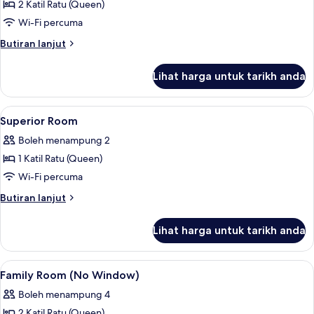
2 Katil Ratu (Queen)
untuk
Family
Wi-Fi percuma
Room
Butiran
Butiran lanjut
selanjutnya
untuk
Lihat harga untuk tarikh anda
Family
Room
Lihat
Superior Room | Wi-fi percuma
5
Superior Room
semua
Boleh menampung 2
foto
1 Katil Ratu (Queen)
untuk
Superior
Wi-Fi percuma
Room
Butiran
Butiran lanjut
selanjutnya
untuk
Lihat harga untuk tarikh anda
Superior
Room
Lihat
Family Room (No Window) | Wi-fi pe
4
Family Room (No Window)
semua
Boleh menampung 4
foto
2 Katil Ratu (Queen)