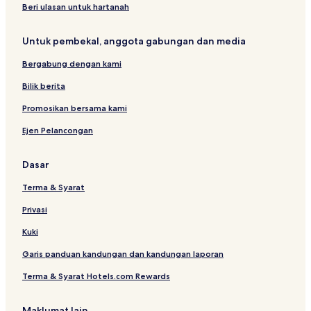
y
m
e
l
e
t
Beri ulasan untuk hartanah
a
a
s
s
y
n
n
M
Untuk pembekal, anggota gabungan dan media
g
s
a
a
l
Bergabung dengan kami
r
l
a
Bilik berita
Promosikan bersama kami
Ejen Pelancongan
Dasar
Terma & Syarat
Privasi
Kuki
Garis panduan kandungan dan kandungan laporan
Terma & Syarat Hotels.com Rewards
Maklumat lain