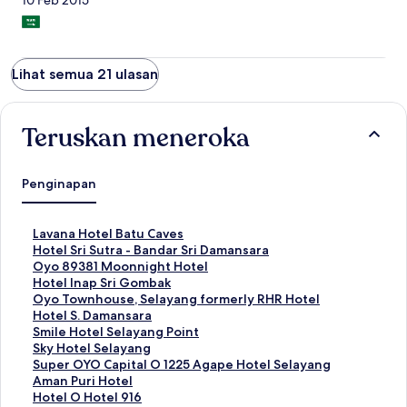
10 Feb 2015
Lihat semua 21 ulasan
Teruskan meneroka
Penginapan
P
Lavana Hotel Batu Caves
a
P
Hotel Sri Sutra - Bandar Sri Damansara
u
a
P
Oyo 89381 Moonnight Hotel
t
u
a
P
Hotel Inap Sri Gombak
a
t
u
a
P
Oyo Townhouse, Selayang formerly RHR Hotel
n
a
t
u
a
P
Hotel S. Damansara
S
n
a
t
u
a
P
Smile Hotel Selayang Point
t
S
n
a
t
u
a
P
Sky Hotel Selayang
a
t
S
n
a
t
u
a
P
Super OYO Capital O 1225 Agape Hotel Selayang
n
a
t
S
n
a
t
u
a
P
Aman Puri Hotel
d
n
a
t
S
n
a
t
u
a
P
Hotel O Hotel 916