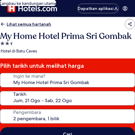
Langkau ke kandungan utama
Dapatkan aplikasi
Lihat semua hartanah
My Home Hotel Prima Sri Gombak
Hartanah
2.5
Hotel di Batu Caves
bintang
Pilih tarikh untuk melihat harga
Ingin ke mana?
Tarikh
Pengembara
Cari