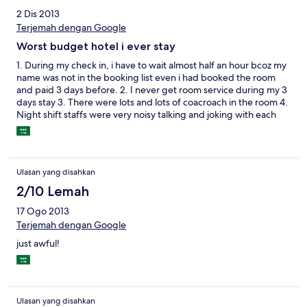
2 Dis 2013
Terjemah dengan Google
Worst budget hotel i ever stay
1. During my check in, i have to wait almost half an hour bcoz my
name was not in the booking list even i had booked the room
and paid 3 days before. 2. I never get room service during my 3
days stay 3. There were lots and lots of coacroach in the room 4.
Night shift staffs were very noisy talking and joking with each
other. I had been staying in numbers of budget hotel around kL
and terengganu and this is the worst hotel ever with those rate.
I had experience better services with much cheaper hotel at
Sentul and Kemaman. Sorry to say, but My Home Hotel would
Ulasan yang disahkan
be my last choice if i have to come back to KL.
2/10 Lemah
17 Ogo 2013
Terjemah dengan Google
just awful!
Ulasan yang disahkan