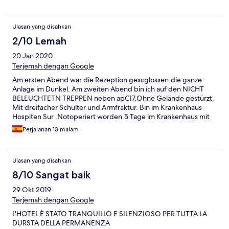
Ulasan yang disahkan
2/10 Lemah
20 Jan 2020
Terjemah dengan Google
Am ersten Abend war die Rezeption gescglossen.die ganze
Anlage im Dunkel. Am zweiten Abend bin ich auf den NICHT
BELEUCHTETN TREPPEN neben apC17,Ohne Gelände gestürzt,
Mit dreifacher Schulter und Armfraktur. Bin im Krankenhaus
Hospiten Sur ,Notoperiert worden.5 Tage im Krankenhaus mit
meiner Lebensgefährtin,Daniela Schor. Niemand aus dem Hotel
Perjalanan 13 malam
hat sich bei uns gemeldet.trotz anruf und email. Ich möchte
ihnen gerne Unterlagen u Bilder schicke.Muss viele Wochen
Rekuperation machen
Ulasan yang disahkan
8/10 Sangat baik
29 Okt 2019
Terjemah dengan Google
L'HOTEL È STATO TRANQUILLO E SILENZIOSO PER TUTTA LA
DURSTA DELLA PERMANENZA