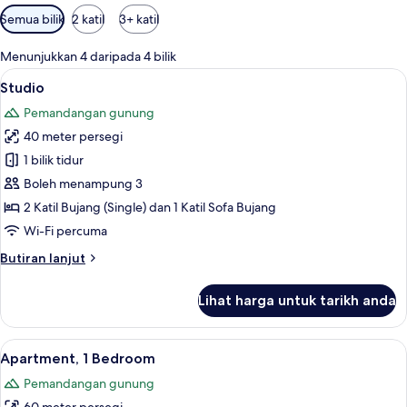
Penapis
Semua bilik
2 katil
3+ katil
yang
tersedia
Menunjukkan 4 daripada 4 bilik
untuk
Lihat
Studio | 1 bilik tidur, peti besi dalam bil
7
Studio
bilik
semua
Pemandangan gunung
foto
40 meter persegi
untuk
Studio
1 bilik tidur
Boleh menampung 3
2 Katil Bujang (Single) dan 1 Katil Sofa Bujang
Wi-Fi percuma
Butiran
Butiran lanjut
selanjutnya
untuk
Lihat harga untuk tarikh anda
Studio
Lihat
26 inci televisyen dengan satelit
7
Apartment, 1 Bedroom
semua
Pemandangan gunung
foto