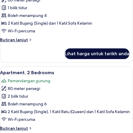
60 meter persegi
untuk
Apartment,
1 bilik tidur
1
Boleh menampung 4
Bedroom
2 Katil Bujang (Single) dan 1 Katil Sofa Kelamin
Wi-Fi percuma
Butiran
Butiran lanjut
selanjutnya
untuk
Lihat harga untuk tarikh anda
Apartment,
1
Bedroom
Lihat
Apartment, 2 Bedrooms | Ruang tamu | 
9
Apartment, 2 Bedrooms
semua
Pemandangan gunung
foto
80 meter persegi
untuk
Apartment,
2 bilik tidur
2
Boleh menampung 6
Bedrooms
2 Katil Bujang (Single), 1 Katil Ratu (Queen) dan 1 Katil Sofa Kelamin
Wi-Fi percuma
Butiran
Butiran lanjut