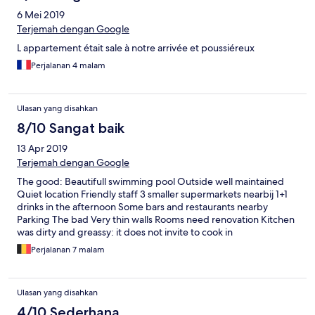
6 Mei 2019
Terjemah dengan Google
L appartement était sale à notre arrivée et poussiéreux
Perjalanan 4 malam
Ulasan yang disahkan
8/10 Sangat baik
13 Apr 2019
Terjemah dengan Google
The good: Beautifull swimming pool Outside well maintained
Quiet location Friendly staff 3 smaller supermarkets nearbij 1+1
drinks in the afternoon Some bars and restaurants nearby
Parking The bad Very thin walls Rooms need renovation Kitchen
was dirty and greassy: it does not invite to cook in
Perjalanan 7 malam
Ulasan yang disahkan
4/10 Sederhana