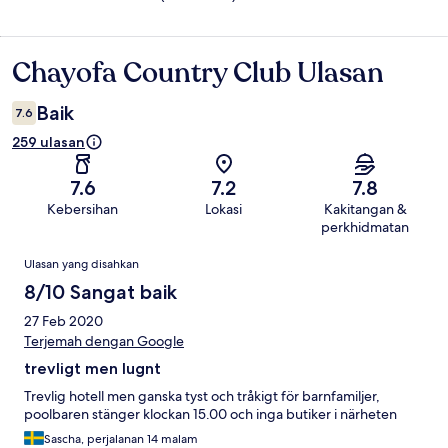
Chayofa Country Club Ulasan
Ulasan
Baik
7.6
259 ulasan
7.6
7.2
7.8
Kebersihan
Lokasi
Kakitangan &
perkhidmatan
Ulasan
Ulasan yang disahkan
8/10 Sangat baik
27 Feb 2020
Terjemah dengan Google
trevligt men lugnt
Trevlig hotell men ganska tyst och tråkigt för barnfamiljer,
poolbaren stänger klockan 15.00 och inga butiker i närheten
Sascha, perjalanan 14 malam