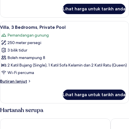
selanjutnya
untuk
Lihat harga untuk tarikh anda
Apartment,
2
Bedrooms
Lihat
Villa, 3 Bedrooms, Private Pool | Kola
16
Villa, 3 Bedrooms, Private Pool
semua
Pemandangan gunung
foto
250 meter persegi
untuk
Villa,
3 bilik tidur
3
Boleh menampung 8
Bedrooms,
2 Katil Bujang (Single), 1 Katil Sofa Kelamin dan 2 Katil Ratu (Queen)
Private
Wi-Fi percuma
Pool
Butiran
Butiran lanjut
selanjutnya
untuk
Lihat harga untuk tarikh anda
Villa,
3
Bedrooms,
Hartanah serupa
Private
Pool
Paloma Beach Apartments
Ona Bever