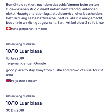
Bemühte direktion, nachdem das schlafzimmer beim ersten
zugewiesenen studio direkt neben dem ständig laufenden
elektr. Hauptgeneration lag... studioservice: eher bescheiden,
bett 14 d lang selbe bettwäsche, bett ca. alle 3 d mal gemacht,
boden nie wirklich gut gewischt, San.-Artikel bloss 2 seifeli, nur
4 langweilige deutsche privat-werbe-tv-sender (sat 1, pro 7...).
Hans, perjalanan 14 malam
Immerhin: grosses studio, viel platz.
Ulasan yang disahkan
10/10 Luar biasa
10 Jan 2019
Terjemah dengan Google
good place to stay away from hustle and crowd of usual tourist
area
Perjalanan 5 malam
Ulasan yang disahkan
10/10 Luar biasa
30 Dis 2018