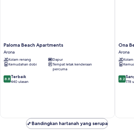
Paloma
Ona
Paloma Beach Apartments
Ona Bev
Beach
Beverly
Arona
Arona
Apartments
Hills
Kolam renang
Dapur
Kolam
Arona
Suites
Kemudahan dobi
Tempat letak kenderaan
Kemud
Arona
percuma
8.8
8.2
Terbaik
San
8.8
8.2
daripada
daripad
440 ulasan
778 u
10,
10,
Terbaik,
Sangat
440
Baik,
ulasan
778
ulasan
Bandingkan hartanah yang serupa