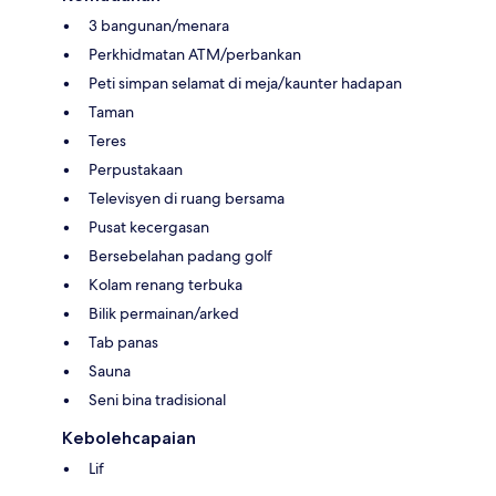
3 bangunan/menara
Perkhidmatan ATM/perbankan
Peti simpan selamat di meja/kaunter hadapan
Taman
Teres
Perpustakaan
Televisyen di ruang bersama
Pusat kecergasan
Bersebelahan padang golf
Kolam renang terbuka
Bilik permainan/arked
Tab panas
Sauna
Seni bina tradisional
Kebolehcapaian
Lif