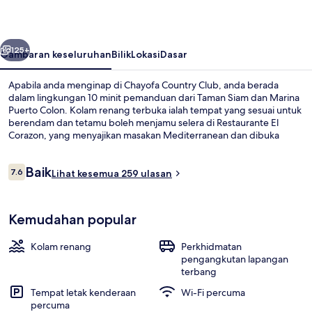
belumnya
Seterusnya
125+
Gambaran keseluruhan
Bilik
Lokasi
Dasar
Apabila anda menginap di Chayofa Country Club, anda berada
dalam lingkungan 10 minit pemanduan dari Taman Siam dan Marina
Puerto Colon. Kolam renang terbuka ialah tempat yang sesuai untuk
berendam dan tetamu boleh menjamu selera di Restaurante El
Corazon, yang menyajikan masakan Mediterranean dan dibuka
untuk sarapan dan makan malam. Bar tepi kolam dan pusat
kecergasan ditawarkan, dan kemudahan dalam bilik termasuk peti
Ulasan
Baik
sejuk dan ketuhar gelombang mikro.
7.6
Lihat kesemua 259 ulasan
7.6 daripada 10
Kolam renang terbuka, payung kolam, 
Kemudahan popular
Kolam renang
Perkhidmatan
pengangkutan lapangan
terbang
Tempat letak kenderaan
Wi-Fi percuma
percuma