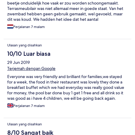
beetje onduidelijk hoe vaak er zou worden schoongemaakt.
Terrasmeubilair was niet allemaal meer in goede staat. Van het
zwembad hebben geen gebruik gemaakt, wel gevoeld, maar
dit was koud. We hadden het idee dat het aantal
parkeerplaatsen te beperkt was, zeker tijdens openingstijden
Perjalanan 7 malam
van de tennisbaan. Je zit op een aantal autominuten afstand van
de bekende drukke toeristencentra, maar ook dichtbij de
snelweg TF-1. Een prima uitvalsbasis voor een Tenerifevakantie.
Ulasan yang disahkan
Ook excursiebussen nemen de moeite om richting dit
hotel/app.complex te rijden. Ontbijten en dineren hebben we
10/10 Luar biasa
niet alle dagen in het restaurant gedaan. Vriendelijk personeel
29 Jun 2019
in het restaurant, overigens in het hele complex was dat zo .Het
ontbijt en avondeten is heel erg Engels georiënteerd. Lekker,
Terjemah dengan Google
maar voor niet-Engelsen misschien niet voor iedere dag
Everyone was very friendly and brilliant for families,we stayed
geschikt.
for a week, the food in their restaurant was lovely they done a
breakfast buffet which we had everyday was really good value
for money, the pool bar done buy 1 get 1 free and all drink so it
was good as i have 4 children, we eill be going back again.
Perjalanan 7 malam
Ulasan yang disahkan
8/10 Sangat baik