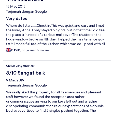
19 Mac 2019
Terjemah dengan Google
Very dated
Where do I start.....Check in.This was quick and easy and I met
the lovely Anna. I only stayed 5 nights,but in that time I did feel
the place is in need of a serious makeover.The shutter on the
huge window broke on 4th day,I helped the maintenance guy
fix it.I made full use of the kitchen which was equipped with all
you need.Made my own meals as I was put off by reviews of
DAVID, perjalanan 5 malam
restaurant. My room made a vintage feel as it didn't look like it
had been decorated since 1985.On my last night I found a huge
cockroach on my dining table and got bitten by bed bugs on
Ulasan yang disahkan
final night. The hotel is 6km from the resort town of Las
Americas, so you will need a car to go anywhere if you dont want
8/10 Sangat baik
to pay for taxis or wait for public bus.If your into sunbathing the
9 Mac 2019
pool area is ok but the water can best be described as fresh.
Overall I think it's over priced for room only basis ,maybe 30%
Terjemah dengan Google
cheaper would reflect the hotels 2 star rating.
We really liked this property for all its amenities and pleasant
staff however we found the reception area rather
uncommunicative arriving to our keys left out and a rather
disappointing communication re our expectations of a double
bed as advertised to find 2 singles pushed together. The