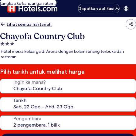
Langkau ke kandungan utama
Dapatkan aplikasi
Lihat semua hartanah
Chayofa Country Club
Hartanah
3.0
Hotel mesra keluarga di Arona dengan kolam renang terbuka dan
bintang
restoran
Pilih tarikh untuk melihat harga
Ingin ke mana?
Tarikh
Pengembara