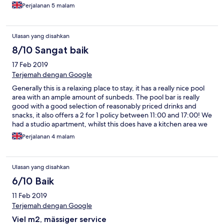
receptionist told us there was no such thing as doubled beds
Perjalanan 5 malam
but they would try and do something to improve our
discomfort, sadly no improvement was made and reception
seemed quite disinterested we had paid extra for a property
Ulasan yang disahkan
with a double bed! Otherwise the restaurant was good value
and reasonably accommodating to vegan diet but would be a
8/10 Sangat baik
help if they provided non dairy milk at breakfast. Enjoyable stay
17 Feb 2019
none the less.
Terjemah dengan Google
Generally this is a relaxing place to stay, it has a really nice pool
area with an ample amount of sunbeds. The pool bar is really
good with a good selection of reasonably priced drinks and
snacks, it also offers a 2 for 1 policy between 11:00 and 17:00! We
had a studio apartment, whilst this does have a kitchen area we
didn't choose to use it, the restaurant serves an excellent
Perjalanan 4 malam
breakfast at a great price and a good selection of evening meals
as well. The staff are all brilliant, friendly and keen to help
whenever they can. The only negative aspects are, the rooms
Ulasan yang disahkan
are slightly dated although clean with plenty of clean towels, our
room didn't have air conditioning which wasn't an issue for us in
6/10 Baik
February but could be later in the year. We would return off
11 Feb 2019
season when the temperature wasn't at it's highest.
Terjemah dengan Google
Viel m2, mässiger service