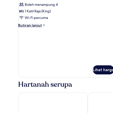
Room,
Boleh menampung 4
1
1 Katil Raja (King)
Katil
Wi-Fi percuma
Raja
(King)
Butiran
Butiran lanjut
selanjutnya
untuk
Deluxe
Room,
1
Katil
Raja
(King)
Lihat harg
Hartanah serupa
Swandor Hotels & Resort Topkapi Palace - All Inclus
The Land of L