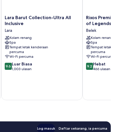
Lara
Rixos
Lara Barut Collection-Ultra All
Rixos Premium Belek
Barut
Premium
Inclusive
of Legends Access
Collection-
Belek
Lara
Belek
Ultra
-
All
Kolam renang
The
Kolam renang
Spa
Spa
Inclusive
Land
Tempat letak kenderaan
Tempat letak kenderaan
Lara
of
percuma
percuma
Legends
Wi-Fi percuma
Wi-Fi percuma
Access
9.6
9.2
Luar Biasa
Hebat
Belek
9.6
9.2
daripada
daripada
1,003 ulasan
466 ulasan
10,
10,
Luar
Hebat,
Biasa,
466
1,003
ulasan
ulasan
Log masuk
Daftar sekarang, ia percuma