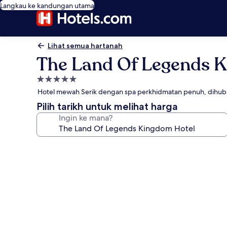
Langkau ke kandungan utama
Lihat semua hartanah
The Land Of Legends 
Hartanah
5.0
Hotel mewah Serik dengan spa perkhidmatan penuh, dihu
bintang
Pilih tarikh untuk melihat harga
Ingin ke mana?
Galeri
foto
untuk
The
Land
Of