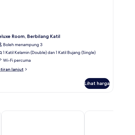
luxe Room, Berbilang Katil
Boleh menampung 3
1 Katil Kelamin (Double) dan 1 Katil Bujang (Single)
Wi-Fi percuma
tiran
tiran lanjut
lanjutnya
tuk
Lihat harga
luxe
om,
rbilang
til
 Prive Ultra All Inclusive
Lara Barut Collection-Ultra All Inclusive
Rixos Premium Belek -