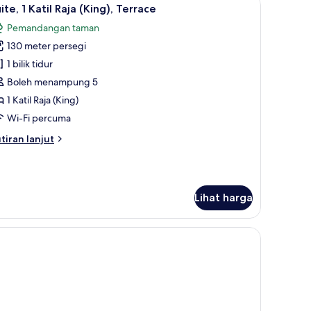
ihat
ing)
10
ite, 1 Katil Raja (King), Terrace
emua
Pemandangan taman
oto
130 meter persegi
ntuk
ite,
1 bilik tidur
Boleh menampung 5
til
1 Katil Raja (King)
aja
Wi-Fi percuma
ing),
tiran
tiran lanjut
errace
lanjutnya
tuk
ite,
Lihat harga
til
ja
ing),
tem bar mini percuma, peti besi dalam bilik, meja, kalis bunyi
rrace