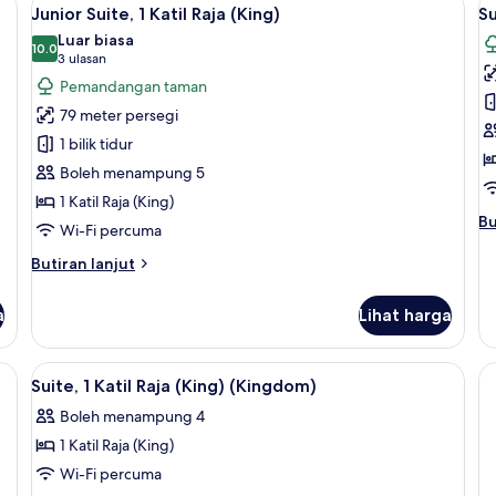
Lihat
L
(K
15
1
Junior Suite, 1 Katil Raja (King)
Su
semua
s
Katil
Luar biasa
Kelamin
foto
10.0
f
10.0 daripada 10
(3
3 ulasan
(Double)
untuk
u
ulasan)
Pemandangan taman
Junior
Su
79 meter persegi
Suite,
1
1 bilik tidur
1
Ka
Boleh menampung 5
Katil
R
1 Katil Raja (King)
Raja
(K
Bu
Bu
(King)
T
Wi-Fi percuma
se
un
Butiran
Butiran lanjut
Su
selanjutnya
1
untuk
a
Lihat harga
Ka
Junior
Ra
Suite,
(K
1
 dalam bilik, meja, kalis bunyi
Lihat
Suite, 1 Katil Raja (King) (Kingdom) | I
Te
7
Katil
Suite, 1 Katil Raja (King) (Kingdom)
semua
Raja
Boleh menampung 4
(King)
foto
1 Katil Raja (King)
untuk
Suite,
Wi-Fi percuma