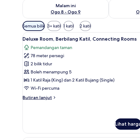
Semak ketersediaan untuk malam ini Ogo 8 - Ogo 9
Semak keters
Malam ini
Ogo 8 - Ogo 9
O
Penapis
Semua bilik
3+ katil
1 katil
2 katil
yang
Lihat
Item bar mini percuma, peti besi
tersedia
33
Deluxe Room, Berbilang Katil, Connecting Rooms
semua
untuk
Pemandangan taman
foto
bilik
78 meter persegi
untuk
Deluxe
2 bilik tidur
Room,
Boleh menampung 5
Berbilang
1 Katil Raja (King) dan 2 Katil Bujang (Single)
Katil,
Wi-Fi percuma
Connecting
Butiran
Butiran lanjut
Rooms
selanjutnya
untuk
Deluxe
Room,
Lihat harg
Berbilang
Katil,
Connecting
Grand Suite, 1 Katil Raja (King)