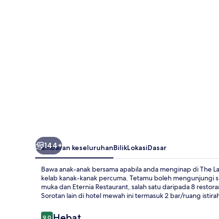
Legends
Kingdom
Hotel
144+
Gambaran keseluruhan
Bilik
Lokasi
Dasar
Bawa anak-anak bersama apabila anda menginap di The L
kelab kanak-kanak percuma. Tetamu boleh mengunjungi sp
muka dan Eternia Restaurant, salah satu daripada 8 resto
Sorotan lain di hotel mewah ini termasuk 2 bar/ruang istir
Ulasan
Hebat
9.0