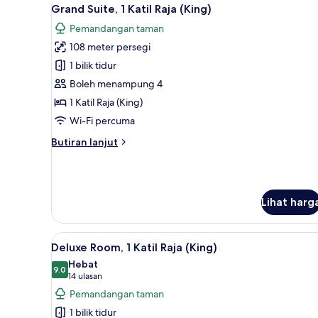
Lihat
Rooms
9
Grand Suite, 1 Katil Raja (King)
semua
Pemandangan taman
foto
108 meter persegi
untuk
Grand
1 bilik tidur
Suite,
Boleh menampung 4
1
1 Katil Raja (King)
Katil
Wi-Fi percuma
Raja
Butiran
Butiran lanjut
(King)
selanjutnya
untuk
Grand
Suite,
Lihat harg
1
Katil
Raja
Lihat
Item bar mini percuma, peti besi
(King)
5
Deluxe Room, 1 Katil Raja (King)
semua
Hebat
foto
9.0
9.0 daripada 10
(14
14 ulasan
untuk
ulasan)
Pemandangan taman
Deluxe
1 bilik tidur