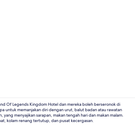
Video penci
and Of Legends Kingdom Hotel dan mereka boleh berseronok di
a untuk memanjakan diri dengan urut, balut badan atau rawatan
ran, yang menyajikan sarapan, makan tengah hari dan makan malam.
8 restoran;
ahat, kolam renang tertutup, dan pusat kecergasan.