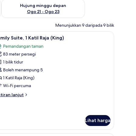
ggu ini Ogo 14 - Ogo 16
Semak ketersediaan untuk hujung minggu depan Ogo 21 - O
Hujung minggu depan
Ogo 21 - Ogo 23
Menunjukkan 9 daripada 9 bilik
bilik, meja, kalis bunyi
ihat
Item bar mini percuma, peti besi dalam bilik, m
6
mily Suite, 1 Katil Raja (King)
emua
Pemandangan taman
oto
83 meter persegi
ntuk
amily
1 bilik tidur
ite,
Boleh menampung 5
1 Katil Raja (King)
til
Wi-Fi percuma
aja
tiran
tiran lanjut
King)
lanjutnya
tuk
mily
ite,
Lihat harga
til
ja
bar mini percuma, peti besi dalam bilik, meja, kalis bunyi
Suite, 1 Katil Raja (King), Terrace | Item bar mi