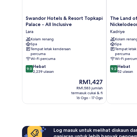
Swandor
The
Swandor Hotels & Resort Topkapi
The Land o
Hotels
Land
Palace - All Inclusive
Nickelodeo
&
of
Lara
Kadriye
Resort
Legends
Topkapi
Kolam renang
Nickelodeon
Kolam renan
Spa
Spa
Palace
Hotels
Tempat letak kenderaan
Tempat letak
-
Antalya
percuma
percuma
All
Kadriye
Wi-Fi percuma
Wi-Fi percu
Inclusive
9.0
9.2
Hebat
Hebat
Lara
9.0
9.2
daripada
daripada
2,239 ulasan
52 ulasan
10,
10,
Harga
RM1,427
Hebat,
Hebat,
ialah
2,239
52
RM1,583 jumlah
RM1,427
termasuk cukai & fi
ulasan
ulasan
16 Ogo - 17 Ogo
Log masuk untuk melihat diskaun da
ganjaran untuk lebih banyak penge