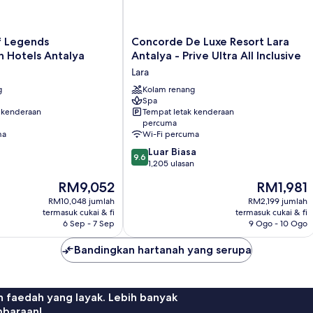
Concorde
f Legends
Concorde De Luxe Resort Lara
De
n Hotels Antalya
Antalya - Prive Ultra All Inclusive
Luxe
Lara
Resort
g
Lara
Kolam renang
Spa
Antalya
 kenderaan
Tempat letak kenderaan
-
percuma
Prive
ma
Wi-Fi percuma
Ultra
9.6
Luar Biasa
All
9.6
daripada
1,205 ulasan
Inclusive
10,
Lara
Harga
Harga
RM9,052
RM1,981
Luar
ialah
ialah
Biasa,
RM10,048 jumlah
RM2,199 jumlah
RM9,052
RM1,981
termasuk cukai & fi
termasuk cukai & fi
1,205
6 Sep - 7 Sep
9 Ogo - 10 Ogo
ulasan
Bandingkan hartanah yang serupa
n faedah yang layak. Lebih banyak
mbaraan!