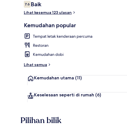
Ulasan
Baik
7.6
7.6 daripada 10
Lihat kesemua 123 ulasan
Sarapan bufe
Kemudahan popular
Tempat letak kenderaan percuma
Restoran
Kemudahan dobi
Lihat semua
Kemudahan utama
(11)
Keselesaan seperti di rumah
(6)
Pilihan bilik