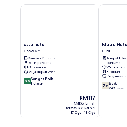
asto hotel
Metro Hotel
asto
Metro
asto hotel
Metro Hote
hotel
Hotel
Chow Kit
Pudu
Chow
Pudu
Sarapan Percuma
Tempat letak
Kit
Wi-Fi percuma
percuma
Gimnasium
Wi-Fi percu
Meja depan 24/7
Restoran
Penyaman ud
8.0
Sangat Baik
8.0
7.6
Baik
daripada
3 ulasan
7.6
daripada
249 ulasan
10,
10,
Sangat
Harga
RM117
Baik,
Baik,
ialah
249
RM136 jumlah
3
RM117
termasuk cukai & fi
ulasan
ulasan
17 Ogo - 18 Ogo