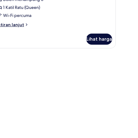
ntuk
eluxe
1 Katil Ratu (Queen)
ouble
Wi-Fi percuma
oom
tiran
tiran lanjut
lanjutnya
tuk
Lihat harga
luxe
uble
oom