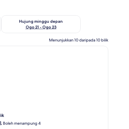
ggu ini Ogo 14 - Ogo 16
Semak ketersediaan untuk hujung minggu depan Ogo 21 - O
Hujung minggu depan
Ogo 21 - Ogo 23
Menunjukkan 10 daripada 10 bilik
lik
Boleh menampung 4