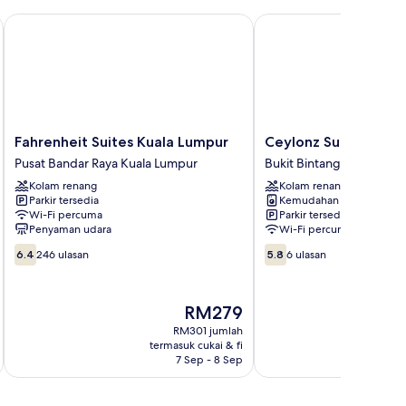
Fahrenheit Suites Kuala Lumpur
Ceylonz Suites by Roo
Fahrenheit
Ceylonz
Fahrenheit Suites Kuala Lumpur
Ceylonz Suites by 
Suites
Suites
Pusat Bandar Raya Kuala Lumpur
Bukit Bintang
Kuala
by
Kolam renang
Kolam renang
Lumpur
Roomy
Parkir tersedia
Kemudahan dobi
Pusat
Bukit
Wi-Fi percuma
Parkir tersedia
Bandar
Bintang
Penyaman udara
Wi-Fi percuma
Raya
6.4
5.8
Kuala
6.4
246 ulasan
5.8
6 ulasan
daripada
daripada
Lumpur
10,
10,
246
6
Harga
RM279
ulasan
ulasan
ialah
RM301 jumlah
RM279
termasuk cukai & fi
t
7 Sep - 8 Sep