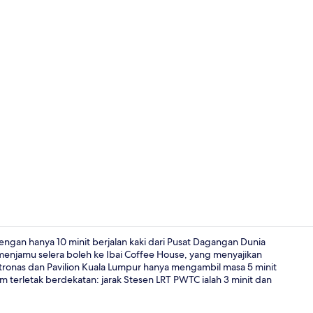
Peti besi da
 dengan hanya 10 minit berjalan kaki dari Pusat Dagangan Dunia
enjamu selera boleh ke Ibai Coffee House, yang menyajikan
onas dan Pavilion Kuala Lumpur hanya mengambil masa 5 minit
Kawasan ha
terletak berdekatan: jarak Stesen LRT PWTC ialah 3 minit dan