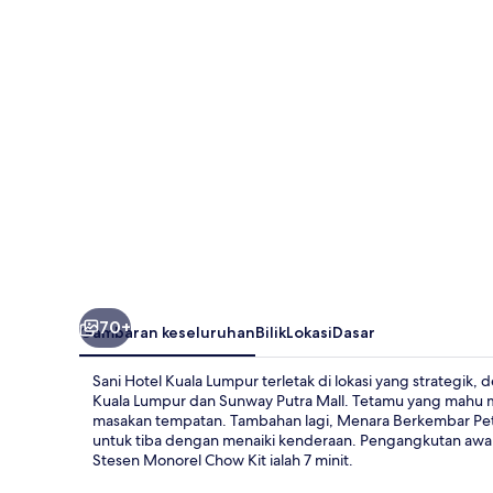
Lumpur
70+
Gambaran keseluruhan
Bilik
Lokasi
Dasar
Sani Hotel Kuala Lumpur terletak di lokasi yang strategik,
Kuala Lumpur dan Sunway Putra Mall. Tetamu yang mahu m
masakan tempatan. Tambahan lagi, Menara Berkembar Petr
untuk tiba dengan menaiki kenderaan. Pengangkutan awam 
Stesen Monorel Chow Kit ialah 7 minit.