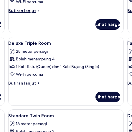
Wi-Fi percuma
Butiran
Bu
Butiran lanjut
Bu
selanjutnya
se
untuk
un
a
Lihat harga
Bilik
Bil
rja komputer riba, Wi-fi percuma
Lihat
Deluxe Triple Room | Peti besi dalam b
L
5
Deluxe Triple Room
F
semua
s
28 meter persegi
foto
f
Boleh menampung 4
untuk
u
Deluxe
F
1 Katil Ratu (Queen) dan 1 Katil Bujang (Single)
Triple
R
Wi-Fi percuma
Room
Butiran
Bu
Butiran lanjut
Bu
selanjutnya
se
untuk
un
a
Lihat harga
Deluxe
Fa
Triple
R
Room
rja komputer riba, Wi-fi percuma
Lihat
Peti besi dalam bilik, ruang kerja kom
L
5
Standard Twin Room
D
semua
s
16 meter persegi
foto
f
Boleh menampung 3