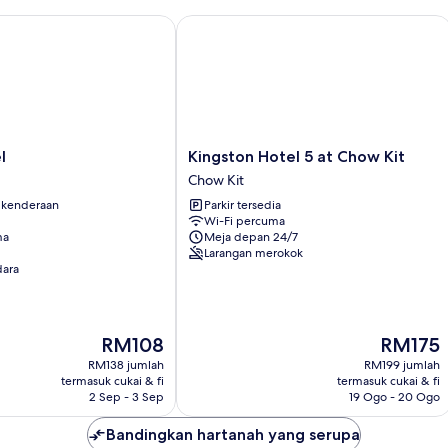
Kingston Hotel 5 at Chow Kit
Kingston
l
Kingston Hotel 5 at Chow Kit
Hotel
Chow Kit
5
 kenderaan
Parkir tersedia
at
Wi-Fi percuma
Chow
ma
Meja depan 24/7
Kit
Larangan merokok
Chow
ara
Kit
Harga
Harga
RM108
RM175
ialah
ialah
RM138 jumlah
RM199 jumlah
RM108
RM175
termasuk cukai & fi
termasuk cukai & fi
2 Sep - 3 Sep
19 Ogo - 20 Ogo
Bandingkan hartanah yang serupa