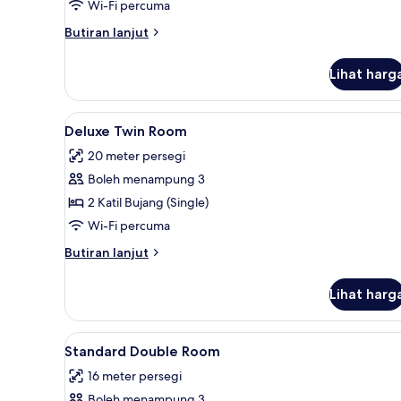
Wi-Fi percuma
Butiran
Butiran lanjut
selanjutnya
untuk
Lihat harg
Bilik
Lihat
Peti besi dalam bilik, ruang ke
5
Deluxe Twin Room
semua
20 meter persegi
foto
Boleh menampung 3
untuk
Deluxe
2 Katil Bujang (Single)
Twin
Wi-Fi percuma
Room
Butiran
Butiran lanjut
selanjutnya
untuk
Lihat harg
Deluxe
Twin
Room
Lihat
Peti besi dalam bilik, ruang ke
6
Standard Double Room
semua
16 meter persegi
foto
Boleh menampung 3