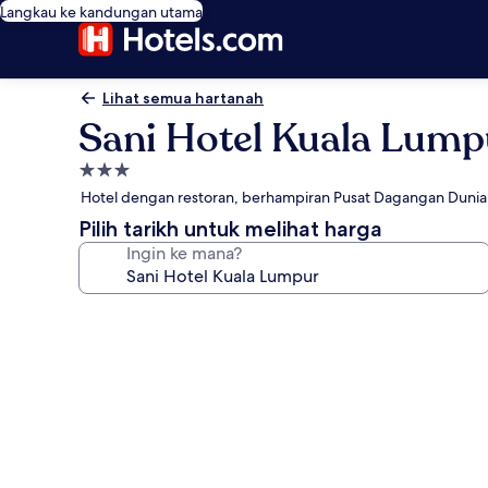
Langkau ke kandungan utama
Lihat semua hartanah
Sani Hotel Kuala Lump
Hartanah
3.0
Hotel dengan restoran, berhampiran Pusat Dagangan Dunia
bintang
Pilih tarikh untuk melihat harga
Ingin ke mana?
Galeri
foto
untuk
Sani
Hotel
Kuala