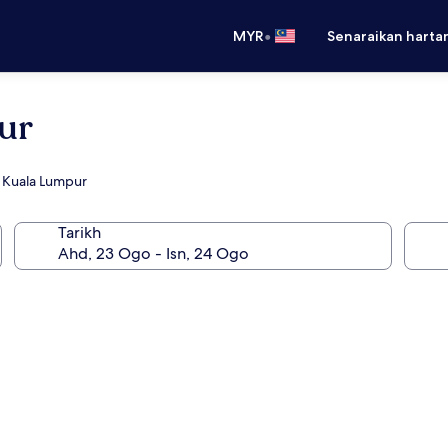
•
MYR
Senaraikan harta
ur
 Kuala Lumpur
Tarikh