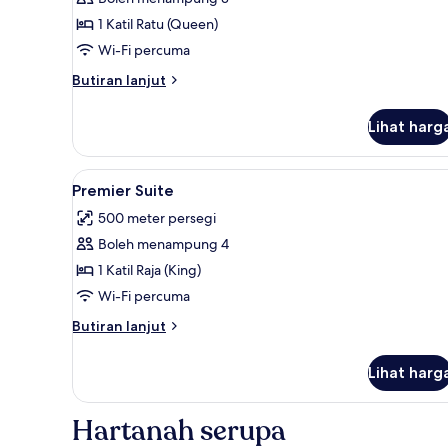
untuk
Standard
1 Katil Ratu (Queen)
Double
Wi-Fi percuma
Room
Butiran
Butiran lanjut
selanjutnya
untuk
Lihat harg
Standard
Double
Room
Lihat
Premier Suite | Peti besi dalam
7
Premier Suite
semua
500 meter persegi
foto
Boleh menampung 4
untuk
Premier
1 Katil Raja (King)
Suite
Wi-Fi percuma
Butiran
Butiran lanjut
selanjutnya
untuk
Lihat harg
Premier
Suite
Hartanah serupa