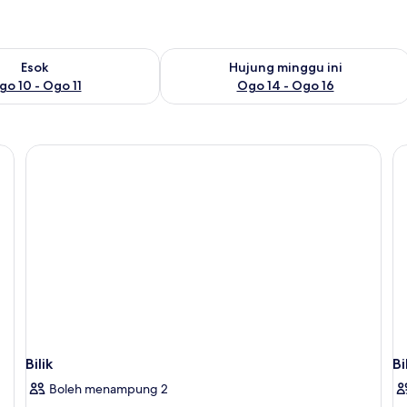
0
diaan untuk esok Ogo 10 - Ogo 11
Semak ketersediaan untuk hujung min
Esok
Hujung minggu ini
go 10 - Ogo 11
Ogo 14 - Ogo 16
Bilik
Bi
Boleh menampung 2