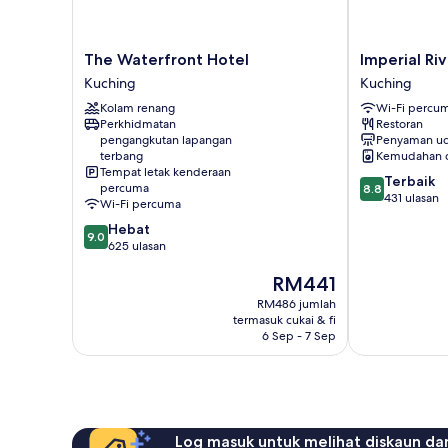
The
Imperial
The Waterfront Hotel
Imperial Ri
Waterfront
Riverbank
Kuching
Kuching
Hotel
Hotel
Kolam renang
Wi-Fi percu
Kuching
Kuching
Perkhidmatan
Restoran
Kuching
pengangkutan lapangan
Penyaman ud
terbang
Kemudahan 
Tempat letak kenderaan
8.8
Terbaik
percuma
8.8
daripada
431 ulasan
Wi-Fi percuma
10,
9.0
Hebat
Terbaik,
9.0
daripada
625 ulasan
431
10,
ulasan
Harga
RM441
Hebat,
ialah
625
RM486 jumlah
RM441
ulasan
termasuk cukai & fi
6 Sep - 7 Sep
Log masuk untuk melihat diskaun da