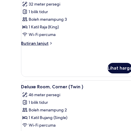
Raja
32 meter persegi
(King)
foto
1 bilik tidur
untuk
Executive
Boleh menampung 3
Room
1 Katil Raja (King)
Wi-Fi percuma
Butiran
Butiran lanjut
selanjutnya
untuk
Executive
Room
Lihat harg
Lihat
Bar mini, peti besi dalam bilik
6
Deluxe Room, Corner (Twin )
semua
46 meter persegi
foto
1 bilik tidur
untuk
Deluxe
Boleh menampung 2
Room,
1 Katil Bujang (Single)
Corner
Wi-Fi percuma
(Twin