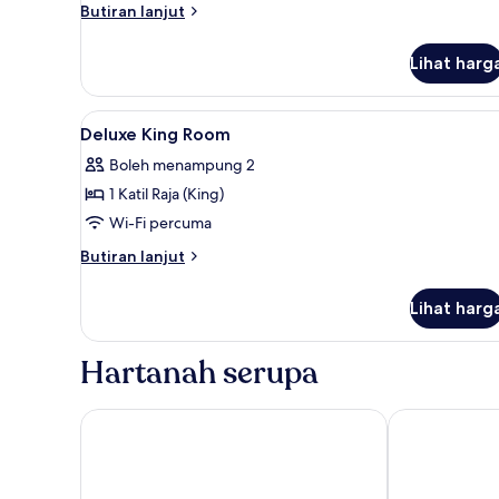
Butiran
Butiran lanjut
)
selanjutnya
untuk
Lihat harg
Deluxe
Room,
Corner
Lihat
Bar mini, peti besi dalam bilik
9
(Twin
Deluxe King Room
semua
)
Boleh menampung 2
foto
1 Katil Raja (King)
untuk
Deluxe
Wi-Fi percuma
King
Butiran
Butiran lanjut
Room
selanjutnya
untuk
Lihat harg
Deluxe
King
Room
Hartanah serupa
The Waterfront Hotel
Imperial Rive