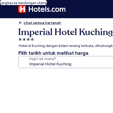
Langkau ke kandungan utama
Lihat semua hartanah
Imperial Hotel Kuching
Hartanah
4.0
Hotel di Kuching dengan kolam renang terbuka, dihubung
bintang
Pilih tarikh untuk melihat harga
Ingin ke mana?
Galeri
foto
untuk
Imperial
Hotel
Kuching