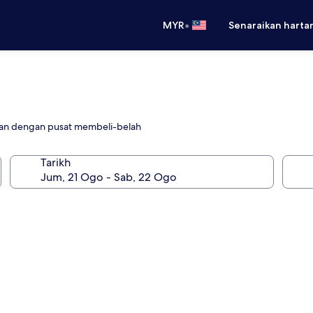
•
MYR
Senaraikan harta
kan dengan pusat membeli-belah
Tarikh