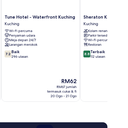
Tune
Sheraton
Tune Hotel - Waterfront Kuching
Sheraton Kuching Ho
Hotel
Kuching
Kuching
Kuching
-
Hotel
Wi-Fi percuma
Kolam renang
Waterfront
Kuching
Penyaman udara
Parkir tersedia
Kuching
Meja depan 24/7
Wi-Fi percuma
Kuching
Larangan merokok
Restoran
7.2
8.8
Baik
Terbaik
7.2
8.8
daripada
daripada
296 ulasan
112 ulasan
10,
10,
Baik,
Terbaik,
296
112
ulasan
ulasan
Harga
RM62
ialah
RM67 jumlah
RM62
termasuk cukai & fi
t
20 Ogo - 21 Ogo