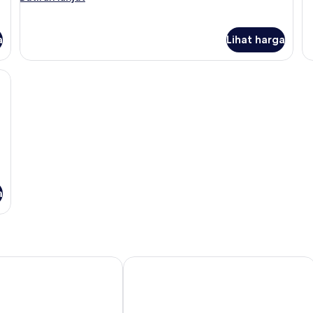
Su
selanjutnya
Ki
untuk
R
Superior
a
Lihat harga
Twin
Room
, meja, ruang kerja komputer riba
a
rbank Hotel Kuching
Meritin Hotel