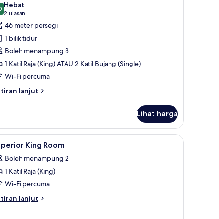
jang
Hebat
ingle)
oto
0
9.0 daripada 10
(2
2 ulasan
ntuk
ulasan)
46 meter persegi
eluxe
1 bilik tidur
oom,
Boleh menampung 3
orner
1 Katil Raja (King) ATAU 2 Katil Bujang (Single)
King)
Wi-Fi percuma
tiran
tiran lanjut
lanjutnya
tuk
Lihat harga
luxe
om,
rner
ruang kerja komputer riba
ihat
Bar mini, peti besi dalam bilik, meja, ruang ke
10
ing)
uperior King Room
emua
Boleh menampung 2
oto
1 Katil Raja (King)
ntuk
uperior
Wi-Fi percuma
ing
tiran
tiran lanjut
oom
lanjutnya
tuk