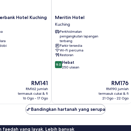
Meritin
verbank Hotel Kuching
Meritin Hotel
Hotel
Kuching
Kuching
ma
Perkhidmatan
pengangkutan lapangan
ara
terbang
dobi
Parkir tersedia
Wi-Fi percuma
Restoran
9.0
Hebat
9.0
daripada
250 ulasan
10,
Hebat,
Harga
Harga
RM141
RM176
250
ialah
ialah
ulasan
RM162 jumlah
RM190 jumlah
RM141
RM176
termasuk cukai & fi
termasuk cukai & fi
16 Ogo - 17 Ogo
21 Ogo - 22 Ogo
Bandingkan hartanah yang serupa
n faedah yang layak. Lebih banyak