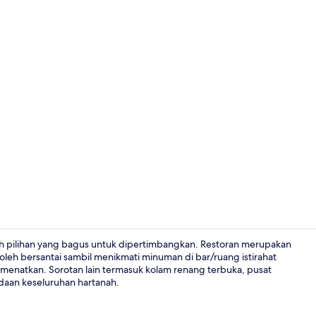
Depan harta
ah pilihan yang bagus untuk dipertimbangkan. Restoran merupakan
eh bersantai sambil menikmati minuman di bar/ruang istirahat
emenatkan. Sorotan lain termasuk kolam renang terbuka, pusat
Dewan bank
daan keseluruhan hartanah.