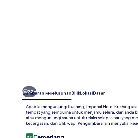
32+
Gambaran keseluruhan
Bilik
Lokasi
Dasar
Apabila mengunjungi Kuching, Imperial Hotel Kuching ial
tempat yang sempurna untuk menjamu selera, dan anda bol
atau mengunjungi sauna untuk relaks selepas hari yang m
kecergasan, dan bilik wap. Pengembara lain menyukai kea
Ulasan
Cemerlang
8.8