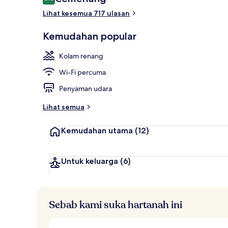
8.8 daripada 10
Lihat kesemua 717 ulasan
Kolam renan
Kemudahan popular
Kolam renang
Wi-Fi percuma
Penyaman udara
Lihat semua
Kemudahan utama
(12)
Untuk keluarga
(6)
Sebab kami suka hartanah ini