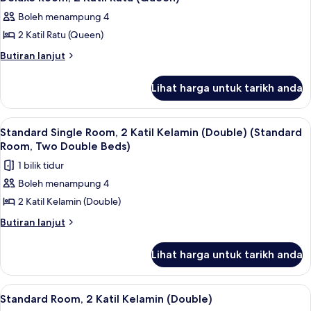
semua
Ratu
Boleh menampung 4
(Queen)
foto
2 Katil Ratu (Queen)
untuk
Deluxe
Butiran
Butiran lanjut
selanjutnya
Room,
untuk
2
Lihat harga untuk tarikh anda
Deluxe
Katil
Room,
Ratu
2
Lihat
Meja, ruang kerja komputer riba, kalis
7
Katil
(Queen)
Standard Single Room, 2 Katil Kelamin (Double) (Standard
semua
Ratu
Room, Two Double Beds)
(Queen)
foto
1 bilik tidur
untuk
Boleh menampung 4
Standard
2 Katil Kelamin (Double)
Single
Room,
Butiran
Butiran lanjut
selanjutnya
2
untuk
Katil
Lihat harga untuk tarikh anda
Standard
Kelamin
Single
(Double)
Room,
Lihat
Meja, ruang kerja komputer riba, kalis
4
2
(Standard
Standard Room, 2 Katil Kelamin (Double)
semua
Katil