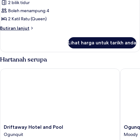
2 bilik tidur
foto
Boleh menampung 4
untuk
Family
2 Katil Ratu (Queen)
Cottage
Butiran
Butiran lanjut
selanjutnya
untuk
Lihat harga untuk tarikh anda
Family
Cottage
Hartanah serupa
Driftaway Hotel and Pool
Ogunquit
Driftaway
Ogunqu
Driftaway Hotel and Pool
Ogunqu
Hotel
River
Ogunquit
Moody
and
Inn