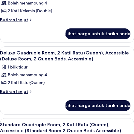
Room,
Boleh menampung 4
Kelamin
foto
Two
(Double)
2 Katil Kelamin (Double)
untuk
Double
(Standard
Standard
Butiran
Butiran lanjut
Room,
Beds)
selanjutnya
Room,
Two
untuk
Double
2
Lihat harga untuk tarikh anda
Standard
Beds)
Katil
Room,
Kelamin
2
Lihat
Deluxe Quadruple Room, 2 Katil Ratu (
3
Katil
(Double)
Deluxe Quadruple Room, 2 Katil Ratu (Queen), Accessible
semua
Kelamin
(Deluxe Room, 2 Queen Beds, Accessible)
(Double)
foto
1 bilik tidur
untuk
Boleh menampung 4
Deluxe
2 Katil Ratu (Queen)
Quadruple
Room,
Butiran
Butiran lanjut
selanjutnya
2
untuk
Katil
Lihat harga untuk tarikh anda
Deluxe
Ratu
Quadruple
(Queen),
Room,
Lihat
Standard Quadruple Room, 2 Katil Ratu
3
2
Accessible
Standard Quadruple Room, 2 Katil Ratu (Queen),
semua
Katil
Accessible (Standard Room 2 Queen Beds Accessible)
(Deluxe