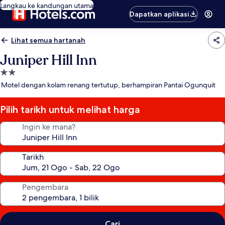
Langkau ke kandungan utama
Dapatkan aplikasi
Lihat semua hartanah
Juniper Hill Inn
Hartanah
2.0
Motel dengan kolam renang tertutup, berhampiran Pantai Ogunquit
bintang
Pilih tarikh untuk melihat harga
Ingin ke mana?
Tarikh
Pengembara
Cari