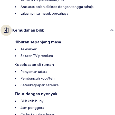
kerusi roda (sentimeter): 76
Aras atas boleh diakses dengan tangga sahaja
Laluan pintu masuk bercahaya
Kemudahan bilik
Hiburan sepanjang masa
Televisyen
Saluran TV premium
Keselesaan di rumah
Penyaman udara
Pembancuh kopi/teh
Seterika/papan seterika
Tidur dengan nyenyak
Bilik kalis bunyi
Jam penggera
Cadar katil disediakan