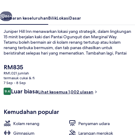
belumnya
Seterusnya
86+
Gambaran keseluruhan
Bilik
Lokasi
Dasar
Juniper Hill Inn menawarkan lokasi yang strategik, dalam lingkungan
15 minit berjalan kaki dari Pantai Ogunquit dan Marginal Way.
Tetamu boleh bermain air di kolam renang tertutup atau kolam
renang terbuka bermusim, dan tab panas dihasilkan untuk
beristirahat selepas hari yang memenatkan. Tambahan lagi, Pantai
Footbridge dan Suak Perkins hanya mengambil masa 5 minit untuk
tiba dengan menaiki kenderaan. Pengembara lain menyukai kolam
Harga
RM835
renang dan kakitangan.
semasa
RM1,021 jumlah
ialah
termasuk cukai & fi
Lobi
RM835
7 Sep - 8 Sep
Ulasan
Luar biasa
9.4
Lihat kesemua 1,002 ulasan
9.4 daripada 10
Kemudahan popular
Kolam renang
Penyaman udara
Gimnasium
Larangan merokok