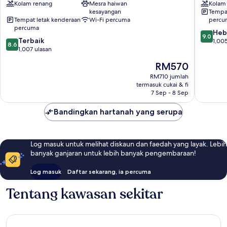
Kolam renang
Mesra haiwan
Kolam
Pool
&
kesayangan
Tempat
Ogunquit
Suites
Tempat letak kenderaan
Wi-Fi percuma
percu
Moody
percuma
9.0
Heb
9.0
8.6
Terbaik
daripad
1,005
8.6
daripada
1,007 ulasan
10,
10,
Hebat,
Harga
RM570
Terbaik,
1,005
ialah
1,007
RM710 jumlah
ulasan
RM570
termasuk cukai & fi
ulasan
7 Sep - 8 Sep
Bandingkan hartanah yang serupa
Log masuk untuk melihat diskaun dan faedah yang layak. Lebih
banyak ganjaran untuk lebih banyak pengembaraan!
Log masuk
Daftar sekarang, ia percuma
Tentang kawasan sekitar