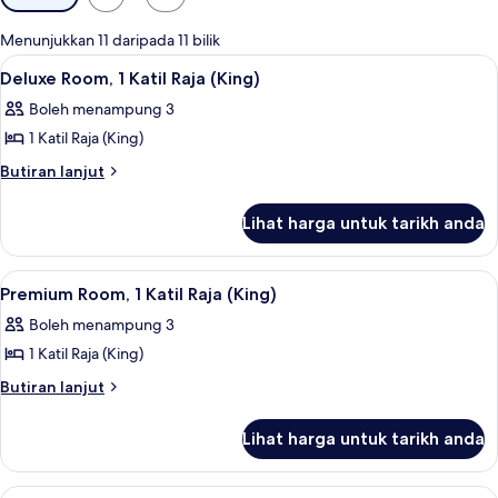
yang
tersedia
Menunjukkan 11 daripada 11 bilik
untuk
Lihat
Deluxe Room, 1 Katil Raja (King) | Meja
3
Deluxe Room, 1 Katil Raja (King)
bilik
semua
Boleh menampung 3
foto
1 Katil Raja (King)
untuk
Deluxe
Butiran
Butiran lanjut
selanjutnya
Room,
untuk
1
Lihat harga untuk tarikh anda
Deluxe
Katil
Room,
Raja
1
Lihat
Premium Room, 1 Katil Raja (King) | Me
3
Katil
(King)
Premium Room, 1 Katil Raja (King)
semua
Raja
Boleh menampung 3
(King)
foto
1 Katil Raja (King)
untuk
Premium
Butiran
Butiran lanjut
selanjutnya
Room,
untuk
1
Lihat harga untuk tarikh anda
Premium
Katil
Room,
Raja
1
Lihat
Deluxe Single Room, 1 Katil Raja (King