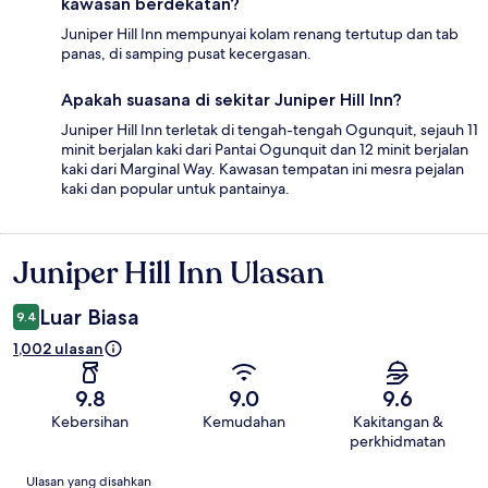
kawasan berdekatan?
Juniper Hill Inn mempunyai kolam renang tertutup dan tab
panas, di samping pusat kecergasan.
Apakah suasana di sekitar Juniper Hill Inn?
Juniper Hill Inn terletak di tengah-tengah Ogunquit, sejauh 11
minit berjalan kaki dari Pantai Ogunquit dan 12 minit berjalan
kaki dari Marginal Way. Kawasan tempatan ini mesra pejalan
kaki dan popular untuk pantainya.
Juniper Hill Inn Ulasan
Ulasan
Luar Biasa
9.4
1,002 ulasan
9.8
9.0
9.6
Kebersihan
Kemudahan
Kakitangan &
perkhidmatan
Ulasan
Ulasan yang disahkan