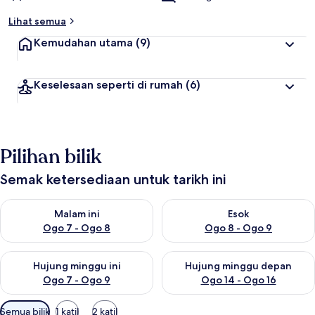
Lihat semua
Kemudahan utama
(9)
Keselesaan seperti di rumah
(6)
Pilihan bilik
Semak ketersediaan untuk tarikh ini
Semak ketersediaan untuk malam ini Ogo 7 - Ogo 8
Semak ketersediaan untuk es
Malam ini
Esok
Ogo 7 - Ogo 8
Ogo 8 - Ogo 9
Semak ketersediaan untuk hujung minggu ini Ogo 7 - Ogo 9
Semak ketersediaan untuk hu
Hujung minggu ini
Hujung minggu depan
Ogo 7 - Ogo 9
Ogo 14 - Ogo 16
Penapis
Semua bilik
1 katil
2 katil