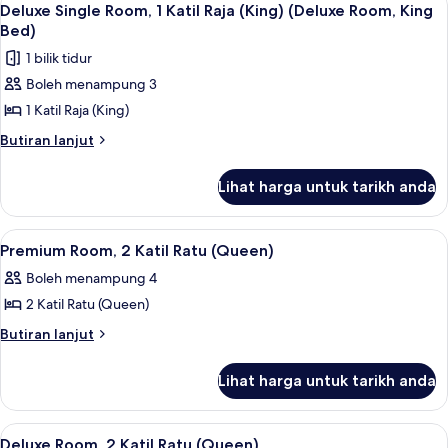
7
Katil
(King)
Deluxe Single Room, 1 Katil Raja (King) (Deluxe Room, King
semua
Raja
Bed)
(King)
foto
1 bilik tidur
untuk
Boleh menampung 3
Deluxe
1 Katil Raja (King)
Single
Room,
Butiran
Butiran lanjut
selanjutnya
1
untuk
Katil
Lihat harga untuk tarikh anda
Deluxe
Raja
Single
(King)
Room,
Lihat
Meja, ruang kerja komputer riba, kalis
3
1
(Deluxe
Premium Room, 2 Katil Ratu (Queen)
semua
Katil
Room,
Boleh menampung 4
Raja
foto
King
(King)
2 Katil Ratu (Queen)
untuk
Bed)
(Deluxe
Premium
Butiran
Butiran lanjut
Room,
selanjutnya
Room,
King
untuk
Bed)
2
Lihat harga untuk tarikh anda
Premium
Katil
Room,
Ratu
2
Lihat
Deluxe Room, 2 Katil Ratu (Queen) | Me
4
Katil
(Queen)
Deluxe Room, 2 Katil Ratu (Queen)