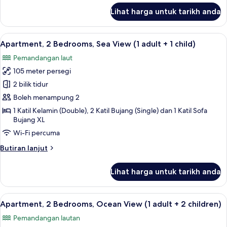
untuk
Lihat harga untuk tarikh anda
Apartment,
2
Bedrooms,
Lihat
2 bilik tidur, peti besi dalam bilik, langs
10
Ocean
Apartment, 2 Bedrooms, Sea View (1 adult + 1 child)
semua
View
Pemandangan laut
foto
105 meter persegi
untuk
Apartment,
2 bilik tidur
2
Boleh menampung 2
Bedrooms,
1 Katil Kelamin (Double), 2 Katil Bujang (Single) dan 1 Katil Sofa
Sea
Bujang XL
View
Wi-Fi percuma
(1
Butiran
Butiran lanjut
adult
selanjutnya
+
untuk
Lihat harga untuk tarikh anda
Apartment,
1
2
child)
Bedrooms,
Lihat
2 bilik tidur, peti besi dalam bilik, langs
10
Sea
Apartment, 2 Bedrooms, Ocean View (1 adult + 2 children)
semua
View
Pemandangan lautan
(1
foto