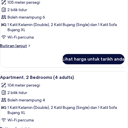
105 meter persegi
+
foto
2
2 bilik tidur
untuk
children)
Apartment,
Boleh menampung 6
2
1 Katil Kelamin (Double), 2 Katil Bujang (Single) dan 1 Katil Sofa
Bujang XL
Bedrooms
(3
Wi-Fi percuma
adults
Butiran
Butiran lanjut
+
selanjutnya
untuk
3
Lihat harga untuk tarikh anda
Apartment,
children)
2
Bedrooms
Lihat
2 bilik tidur, peti besi dalam bilik, langs
11
(3
Apartment, 2 Bedrooms (4 adults)
semua
adults
104 meter persegi
+
foto
3
2 bilik tidur
untuk
children)
Apartment,
Boleh menampung 4
2
1 Katil Kelamin (Double), 2 Katil Bujang (Single) dan 1 Katil Sofa
Bujang XL
Bedrooms
(4
Wi-Fi percuma
adults)