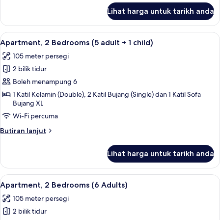
untuk
Lihat harga untuk tarikh anda
Apartment,
2
Bedrooms
Lihat
2 bilik tidur, peti besi dalam bilik, langs
11
(5
Apartment, 2 Bedrooms (5 adult + 1 child)
semua
adults)
105 meter persegi
foto
2 bilik tidur
untuk
Apartment,
Boleh menampung 6
2
1 Katil Kelamin (Double), 2 Katil Bujang (Single) dan 1 Katil Sofa
Bujang XL
Bedrooms
(5
Wi-Fi percuma
adult
Butiran
Butiran lanjut
+
selanjutnya
untuk
1
Lihat harga untuk tarikh anda
Apartment,
child)
2
Bedrooms
Lihat
2 bilik tidur, peti besi dalam bilik, langs
11
(5
Apartment, 2 Bedrooms (6 Adults)
semua
adult
105 meter persegi
+
foto
1
2 bilik tidur
untuk
child)