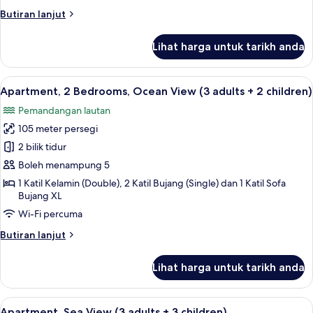
(3
Butiran
Butiran lanjut
adults
selanjutnya
+
untuk
Lihat harga untuk tarikh anda
Apartment,
1
2
child)
Bedrooms,
Lihat
2 bilik tidur, peti besi dalam bilik, langs
10
Ocean
Apartment, 2 Bedrooms, Ocean View (3 adults + 2 children)
semua
View
Pemandangan lautan
(3
foto
adults
105 meter persegi
untuk
+
Apartment,
2 bilik tidur
1
2
child)
Boleh menampung 5
Bedrooms,
1 Katil Kelamin (Double), 2 Katil Bujang (Single) dan 1 Katil Sofa
Ocean
Bujang XL
View
Wi-Fi percuma
(3
Butiran
Butiran lanjut
adults
selanjutnya
+
untuk
Lihat harga untuk tarikh anda
Apartment,
2
2
children)
Bedrooms,
Lihat
2 bilik tidur, peti besi dalam bilik, langs
10
Ocean
Apartment, Sea View (3 adults + 3 children)