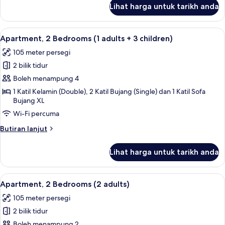
untuk
children)
Lihat harga untuk tarikh anda
Apartment,
2
Bedrooms
Lihat
2 bilik tidur, peti besi dalam bilik, langs
11
(1
Apartment, 2 Bedrooms (1 adults + 3 children)
semua
adult+
105 meter persegi
2
foto
children)
2 bilik tidur
untuk
Apartment,
Boleh menampung 4
2
1 Katil Kelamin (Double), 2 Katil Bujang (Single) dan 1 Katil Sofa
Bujang XL
Bedrooms
(1
Wi-Fi percuma
adults
Butiran
Butiran lanjut
+
selanjutnya
untuk
3
Lihat harga untuk tarikh anda
Apartment,
children)
2
Bedrooms
Lihat
2 bilik tidur, peti besi dalam bilik, langs
11
(1
Apartment, 2 Bedrooms (2 adults)
semua
adults
105 meter persegi
+
foto
3
2 bilik tidur
untuk
children)
Apartment,
Boleh menampung 2