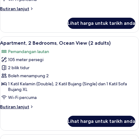
(1
Butiran
Butiran lanjut
adult
selanjutnya
+
untuk
Lihat harga untuk tarikh anda
Apartment,
3
2
children)
Bedrooms,
Lihat
2 bilik tidur, peti besi dalam bilik, langs
10
Ocean
Apartment, 2 Bedrooms, Ocean View (2 adults)
semua
View
Pemandangan lautan
(1
foto
adult
105 meter persegi
untuk
+
Apartment,
2 bilik tidur
3
2
children)
Boleh menampung 2
Bedrooms,
1 Katil Kelamin (Double), 2 Katil Bujang (Single) dan 1 Katil Sofa
Ocean
Bujang XL
View
Wi-Fi percuma
(2
Butiran
Butiran lanjut
adults)
selanjutnya
untuk
Lihat harga untuk tarikh anda
Apartment,
2
Bedrooms,
Lihat
2 bilik tidur, peti besi dalam bilik, langs