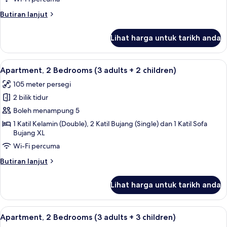
adults
Butiran
Butiran lanjut
+
selanjutnya
untuk
1
Lihat harga untuk tarikh anda
Apartment,
child)
2
Bedrooms
Lihat
2 bilik tidur, peti besi dalam bilik, langs
11
(3
Apartment, 2 Bedrooms (3 adults + 2 children)
semua
adults
105 meter persegi
+
foto
1
2 bilik tidur
untuk
child)
Apartment,
Boleh menampung 5
2
1 Katil Kelamin (Double), 2 Katil Bujang (Single) dan 1 Katil Sofa
Bujang XL
Bedrooms
(3
Wi-Fi percuma
adults
Butiran
Butiran lanjut
+
selanjutnya
untuk
2
Lihat harga untuk tarikh anda
Apartment,
children)
2
Bedrooms
Lihat
2 bilik tidur, peti besi dalam bilik, langs
11
(3
Apartment, 2 Bedrooms (3 adults + 3 children)
semua
adults