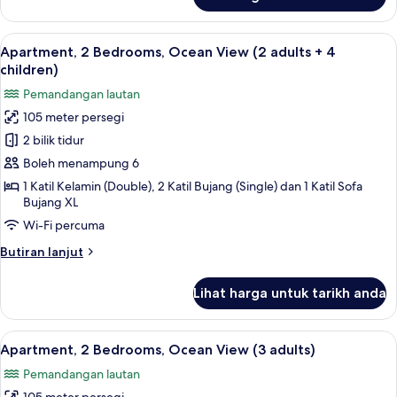
Apartment,
3
2
children)
Bedrooms,
Lihat
2 bilik tidur, peti besi dalam bilik, langs
10
Ocean
Apartment, 2 Bedrooms, Ocean View (2 adults + 4
semua
View
children)
(2
foto
Pemandangan lautan
adults
untuk
+
105 meter persegi
Apartment,
3
2 bilik tidur
2
children)
Bedrooms,
Boleh menampung 6
Ocean
1 Katil Kelamin (Double), 2 Katil Bujang (Single) dan 1 Katil Sofa
Bujang XL
View
(2
Wi-Fi percuma
adults
Butiran
Butiran lanjut
+
selanjutnya
untuk
4
Lihat harga untuk tarikh anda
Apartment,
children)
2
Bedrooms,
Lihat
2 bilik tidur, peti besi dalam bilik, langs
10
Ocean
Apartment, 2 Bedrooms, Ocean View (3 adults)
semua
View
Pemandangan lautan
(2
foto
adults