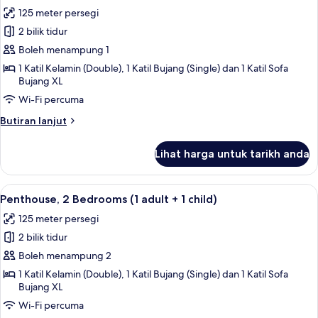
semua
View
125 meter persegi
(6
foto
adults)
2 bilik tidur
untuk
Penthouse,
Boleh menampung 1
2
1 Katil Kelamin (Double), 1 Katil Bujang (Single) dan 1 Katil Sofa
Bujang XL
Bedrooms
(1
Wi-Fi percuma
adult)
Butiran
Butiran lanjut
selanjutnya
untuk
Lihat harga untuk tarikh anda
Penthouse,
2
Bedrooms
Lihat
2 bilik tidur, peti besi dalam bilik, langs
11
(1
Penthouse, 2 Bedrooms (1 adult + 1 child)
semua
adult)
125 meter persegi
foto
2 bilik tidur
untuk
Penthouse,
Boleh menampung 2
2
1 Katil Kelamin (Double), 1 Katil Bujang (Single) dan 1 Katil Sofa
Bujang XL
Bedrooms
(1
Wi-Fi percuma