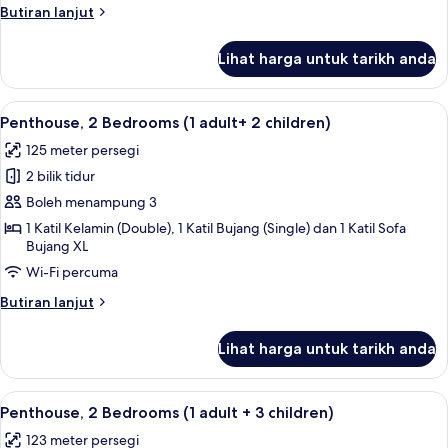
adult
Butiran
Butiran lanjut
+
selanjutnya
untuk
1
Lihat harga untuk tarikh anda
Penthouse,
child)
2
Bedrooms
Lihat
2 bilik tidur, peti besi dalam bilik, langs
11
(1
Penthouse, 2 Bedrooms (1 adult+ 2 children)
semua
adult
125 meter persegi
+
foto
1
2 bilik tidur
untuk
child)
Penthouse,
Boleh menampung 3
2
1 Katil Kelamin (Double), 1 Katil Bujang (Single) dan 1 Katil Sofa
Bujang XL
Bedrooms
(1
Wi-Fi percuma
adult+
Butiran
Butiran lanjut
2
selanjutnya
untuk
children)
Lihat harga untuk tarikh anda
Penthouse,
2
Bedrooms
Lihat
2 bilik tidur, peti besi dalam bilik, langs
11
(1
Penthouse, 2 Bedrooms (1 adult + 3 children)
semua
adult+
123 meter persegi
2
foto