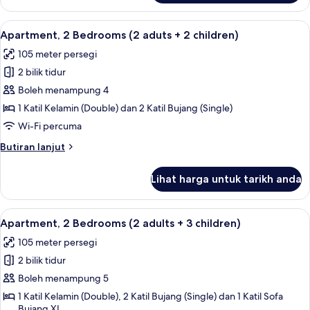
child)
2
Bedrooms
Lihat
2 bilik tidur, peti besi dalam bilik, langs
11
(2
Apartment, 2 Bedrooms (2 aduts + 2 children)
semua
adults
105 meter persegi
+
foto
1
2 bilik tidur
untuk
child)
Apartment,
Boleh menampung 4
2
1 Katil Kelamin (Double) dan 2 Katil Bujang (Single)
Bedrooms
Wi-Fi percuma
(2
Butiran
Butiran lanjut
aduts
selanjutnya
+
untuk
Lihat harga untuk tarikh anda
Apartment,
2
2
children)
Bedrooms
Lihat
2 bilik tidur, peti besi dalam bilik, langs
11
(2
Apartment, 2 Bedrooms (2 adults + 3 children)
semua
aduts
105 meter persegi
+
foto
2
2 bilik tidur
untuk
children)
Apartment,
Boleh menampung 5
2
1 Katil Kelamin (Double), 2 Katil Bujang (Single) dan 1 Katil Sofa
Bujang XL