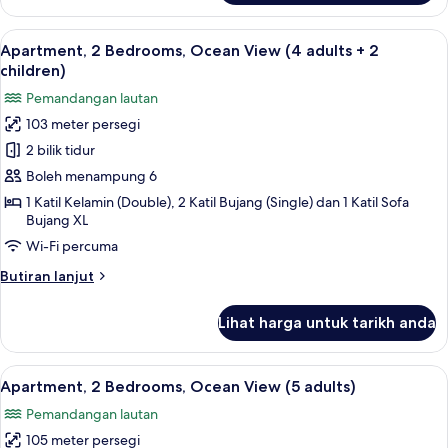
2
child)
Bedrooms,
Lihat
2 bilik tidur, peti besi dalam bilik, langs
10
Ocean
Apartment, 2 Bedrooms, Ocean View (4 adults + 2
semua
View
children)
(4
foto
Pemandangan lautan
adults
untuk
+
103 meter persegi
Apartment,
1
2 bilik tidur
2
child)
Bedrooms,
Boleh menampung 6
Ocean
1 Katil Kelamin (Double), 2 Katil Bujang (Single) dan 1 Katil Sofa
Bujang XL
View
(4
Wi-Fi percuma
adults
Butiran
Butiran lanjut
+
selanjutnya
untuk
2
Lihat harga untuk tarikh anda
Apartment,
children)
2
Bedrooms,
Lihat
2 bilik tidur, peti besi dalam bilik, langs
10
Ocean
Apartment, 2 Bedrooms, Ocean View (5 adults)
semua
View
Pemandangan lautan
(4
foto
adults
105 meter persegi
untuk