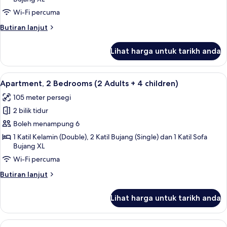
Bedrooms
(2
Wi-Fi percuma
adults
Butiran
Butiran lanjut
+
selanjutnya
untuk
3
Lihat harga untuk tarikh anda
Apartment,
children)
2
Bedrooms
Lihat
2 bilik tidur, peti besi dalam bilik, langs
11
(2
Apartment, 2 Bedrooms (2 Adults + 4 children)
semua
adults
105 meter persegi
+
foto
3
2 bilik tidur
untuk
children)
Apartment,
Boleh menampung 6
2
1 Katil Kelamin (Double), 2 Katil Bujang (Single) dan 1 Katil Sofa
Bujang XL
Bedrooms
(2
Wi-Fi percuma
Adults
Butiran
Butiran lanjut
+
selanjutnya
untuk
4
Lihat harga untuk tarikh anda
Apartment,
children)
2
Bedrooms
Lihat
2 bilik tidur, peti besi dalam bilik, langs