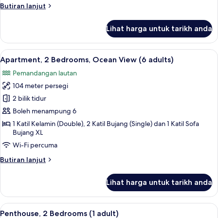
(5
Butiran
Butiran lanjut
adults
selanjutnya
+
untuk
Lihat harga untuk tarikh anda
Apartment,
1
2
child)
Bedrooms,
Lihat
2 bilik tidur, peti besi dalam bilik, langs
10
Ocean
Apartment, 2 Bedrooms, Ocean View (6 adults)
semua
View
Pemandangan lautan
(5
foto
adults
104 meter persegi
untuk
+
Apartment,
2 bilik tidur
1
2
child)
Boleh menampung 6
Bedrooms,
1 Katil Kelamin (Double), 2 Katil Bujang (Single) dan 1 Katil Sofa
Ocean
Bujang XL
View
Wi-Fi percuma
(6
Butiran
Butiran lanjut
adults)
selanjutnya
untuk
Lihat harga untuk tarikh anda
Apartment,
2
Bedrooms,
Lihat
2 bilik tidur, peti besi dalam bilik, langs
11
Ocean
Penthouse, 2 Bedrooms (1 adult)