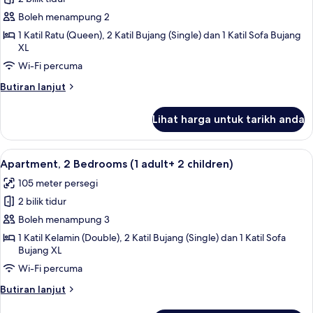
untuk
Apartment,
Boleh menampung 2
2
1 Katil Ratu (Queen), 2 Katil Bujang (Single) dan 1 Katil Sofa Bujang
XL
Bedrooms
(1
Wi-Fi percuma
adult
Butiran
Butiran lanjut
+
selanjutnya
untuk
1
Lihat harga untuk tarikh anda
Apartment,
child)
2
Bedrooms
Lihat
2 bilik tidur, peti besi dalam bilik, langs
11
(1
Apartment, 2 Bedrooms (1 adult+ 2 children)
semua
adult
105 meter persegi
+
foto
1
2 bilik tidur
untuk
child)
Apartment,
Boleh menampung 3
2
1 Katil Kelamin (Double), 2 Katil Bujang (Single) dan 1 Katil Sofa
Bujang XL
Bedrooms
(1
Wi-Fi percuma
adult+
Butiran
Butiran lanjut
2
selanjutnya