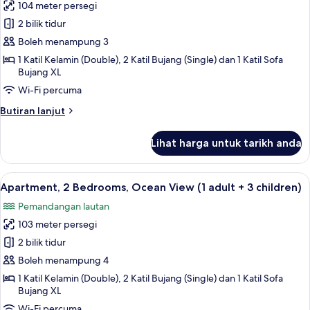
adult
104 meter persegi
untuk
+
Apartment,
2 bilik tidur
1
2
child)
Boleh menampung 3
Bedrooms,
1 Katil Kelamin (Double), 2 Katil Bujang (Single) dan 1 Katil Sofa
Ocean
Bujang XL
View
Wi-Fi percuma
(1
Butiran
Butiran lanjut
adult
selanjutnya
+
untuk
Lihat harga untuk tarikh anda
Apartment,
2
2
children)
Bedrooms,
Lihat
2 bilik tidur, peti besi dalam bilik, langs
10
Ocean
Apartment, 2 Bedrooms, Ocean View (1 adult + 3 children)
semua
View
Pemandangan lautan
(1
foto
adult
103 meter persegi
untuk
+
Apartment,
2 bilik tidur
2
2
children)
Boleh menampung 4
Bedrooms,
1 Katil Kelamin (Double), 2 Katil Bujang (Single) dan 1 Katil Sofa
Ocean
Bujang XL
View
Wi-Fi percuma