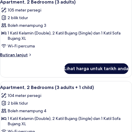
11
(2
Apartment, 2 Bedrooms (3 adults)
semua
Adults
105 meter persegi
+
foto
4
2 bilik tidur
untuk
children)
Apartment,
Boleh menampung 3
2
1 Katil Kelamin (Double), 2 Katil Bujang (Single) dan 1 Katil Sofa
Bujang XL
Bedrooms
(3
Wi-Fi percuma
adults)
Butiran
Butiran lanjut
selanjutnya
untuk
Lihat harga untuk tarikh anda
Apartment,
2
Bedrooms
Lihat
2 bilik tidur, peti besi dalam bilik, langs
11
(3
Apartment, 2 Bedrooms (3 adults + 1 child)
semua
adults)
104 meter persegi
foto
2 bilik tidur
untuk
Apartment,
Boleh menampung 4
2
1 Katil Kelamin (Double), 2 Katil Bujang (Single) dan 1 Katil Sofa
Bujang XL
Bedrooms
(3
Wi-Fi percuma