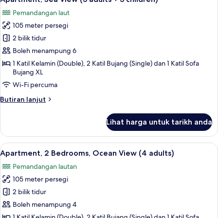
semua
View
Pemandangan laut
(3
foto
adults
105 meter persegi
untuk
+
Apartment,
2 bilik tidur
2
Sea
children)
Boleh menampung 6
View
1 Katil Kelamin (Double), 2 Katil Bujang (Single) dan 1 Katil Sofa
(3
Bujang XL
adults
Wi-Fi percuma
+
Butiran
Butiran lanjut
3
selanjutnya
children)
untuk
Lihat harga untuk tarikh anda
Apartment,
Sea
View
Lihat
2 bilik tidur, peti besi dalam bilik, langs
11
(3
Apartment, 2 Bedrooms, Ocean View (4 adults)
semua
adults
Pemandangan lautan
+
foto
3
105 meter persegi
untuk
children)
Apartment,
2 bilik tidur
2
Boleh menampung 4
Bedrooms,
1 Katil Kelamin (Double), 2 Katil Bujang (Single) dan 1 Katil Sofa