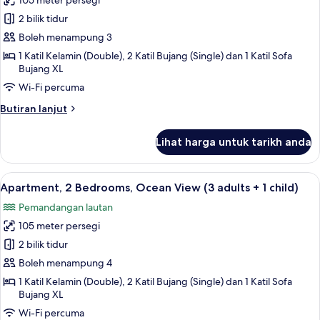
105 meter persegi
untuk
+
Apartment,
2 bilik tidur
4
2
children)
Boleh menampung 3
Bedrooms,
1 Katil Kelamin (Double), 2 Katil Bujang (Single) dan 1 Katil Sofa
Ocean
Bujang XL
View
Wi-Fi percuma
(3
Butiran
Butiran lanjut
adults)
selanjutnya
untuk
Lihat harga untuk tarikh anda
Apartment,
2
Bedrooms,
Lihat
2 bilik tidur, peti besi dalam bilik, langs
10
Ocean
Apartment, 2 Bedrooms, Ocean View (3 adults + 1 child)
semua
View
Pemandangan lautan
(3
foto
adults)
105 meter persegi
untuk
Apartment,
2 bilik tidur
2
Boleh menampung 4
Bedrooms,
1 Katil Kelamin (Double), 2 Katil Bujang (Single) dan 1 Katil Sofa
Ocean
Bujang XL
View
Wi-Fi percuma