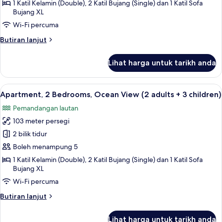
Bedrooms,
1 Katil Kelamin (Double), 2 Katil Bujang (Single) dan 1 Katil Sofa
Ocean
Bujang XL
View
Wi-Fi percuma
(2
Butiran
Butiran lanjut
aduts
selanjutnya
+
untuk
Lihat harga untuk tarikh anda
Apartment,
2
2
children)
Bedrooms,
Lihat
2 bilik tidur, peti besi dalam bilik, langs
10
Ocean
Apartment, 2 Bedrooms, Ocean View (2 adults + 3 children)
semua
View
Pemandangan lautan
(2
foto
aduts
103 meter persegi
untuk
+
Apartment,
2 bilik tidur
2
2
children)
Boleh menampung 5
Bedrooms,
1 Katil Kelamin (Double), 2 Katil Bujang (Single) dan 1 Katil Sofa
Ocean
Bujang XL
View
Wi-Fi percuma
(2
Butiran
Butiran lanjut
adults
selanjutnya
+
untuk
Lihat harga untuk tarikh anda