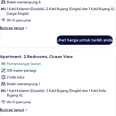
Apartment,
Boleh menampung 6
2
1 Katil Kelamin (Double), 2 Katil Bujang (Single) dan 1 Katil Bujang XL
(Large Single)
Bedrooms
(6
Wi-Fi percuma
Adults)
Butiran
Butiran lanjut
selanjutnya
untuk
Lihat harga untuk tarikh anda
Apartment,
2
Bedrooms
Lihat
2 bilik tidur, peti besi dalam bilik, langs
10
(6
Apartment, 2 Bedrooms, Ocean View
semua
Adults)
Pemandangan lautan
foto
105 meter persegi
untuk
Apartment,
2 bilik tidur
2
Boleh menampung 1
Bedrooms,
1 Katil Kelamin (Double), 2 Katil Bujang (Single) dan 1 Katil Sofa
Ocean
Bujang XL
View
Wi-Fi percuma
Butiran
Butiran lanjut
selanjutnya