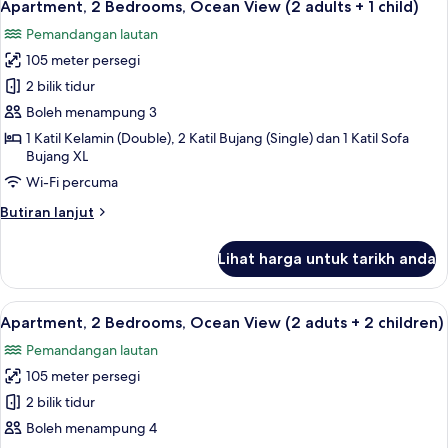
10
Ocean
Apartment, 2 Bedrooms, Ocean View (2 adults + 1 child)
semua
View
Pemandangan lautan
(2
foto
adults)
105 meter persegi
untuk
Apartment,
2 bilik tidur
2
Boleh menampung 3
Bedrooms,
1 Katil Kelamin (Double), 2 Katil Bujang (Single) dan 1 Katil Sofa
Ocean
Bujang XL
View
Wi-Fi percuma
(2
Butiran
Butiran lanjut
adults
selanjutnya
+
untuk
Lihat harga untuk tarikh anda
Apartment,
1
2
child)
Bedrooms,
Lihat
2 bilik tidur, peti besi dalam bilik, langs
10
Ocean
Apartment, 2 Bedrooms, Ocean View (2 aduts + 2 children)
semua
View
Pemandangan lautan
(2
foto
adults
105 meter persegi
untuk
+
Apartment,
2 bilik tidur
1
2
child)
Boleh menampung 4