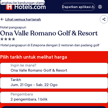
Langkau ke kandungan utama
Dapatkan aplikasi
Lihat semua hartanah
Hotel pangsapuri
Ona Valle Romano Golf & Resort
Hartanah
4.0
Hotel pangsapuri di Estepona dengan 2 restoran dan padang golf
bintang
Pilih tarikh untuk melihat harga
Ingin ke mana?
Tarikh
Pengembara