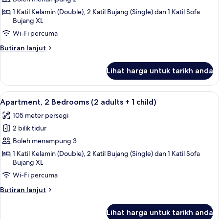
2
1 Katil Kelamin (Double), 2 Katil Bujang (Single) dan 1 Katil Sofa
Bujang XL
Bedrooms
(2
Wi-Fi percuma
adults)
Butiran
Butiran lanjut
selanjutnya
untuk
Lihat harga untuk tarikh anda
Apartment,
2
Bedrooms
Lihat
2 bilik tidur, peti besi dalam bilik, langs
11
(2
Apartment, 2 Bedrooms (2 adults + 1 child)
semua
adults)
105 meter persegi
foto
2 bilik tidur
untuk
Apartment,
Boleh menampung 3
2
1 Katil Kelamin (Double), 2 Katil Bujang (Single) dan 1 Katil Sofa
Bujang XL
Bedrooms
(2
Wi-Fi percuma
adults
Butiran
Butiran lanjut
+
selanjutnya
untuk
1
Lihat harga untuk tarikh anda
Apartment,