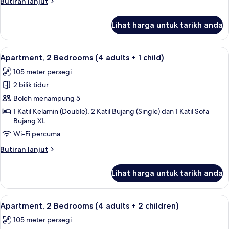
Butiran
Butiran lanjut
selanjutnya
untuk
Lihat harga untuk tarikh anda
Apartment,
2
Bedrooms
Lihat
2 bilik tidur, peti besi dalam bilik, langs
11
(4
Apartment, 2 Bedrooms (4 adults + 1 child)
semua
adults)
105 meter persegi
foto
2 bilik tidur
untuk
Apartment,
Boleh menampung 5
2
1 Katil Kelamin (Double), 2 Katil Bujang (Single) dan 1 Katil Sofa
Bujang XL
Bedrooms
(4
Wi-Fi percuma
adults
Butiran
Butiran lanjut
+
selanjutnya
untuk
1
Lihat harga untuk tarikh anda
Apartment,
child)
2
Bedrooms
Lihat
2 bilik tidur, peti besi dalam bilik, langs
11
(4
Apartment, 2 Bedrooms (4 adults + 2 children)
semua
adults
105 meter persegi
+
foto