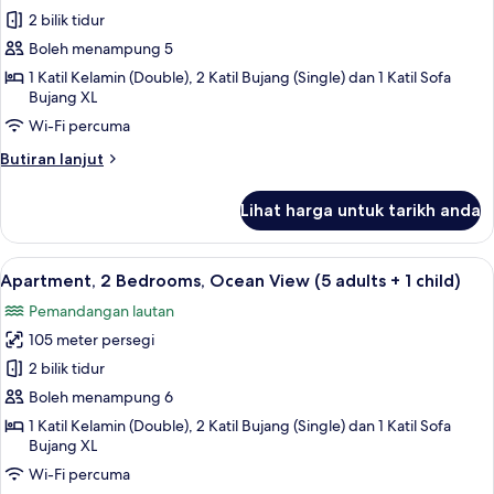
+
Apartment,
2 bilik tidur
2
2
children)
Boleh menampung 5
Bedrooms,
1 Katil Kelamin (Double), 2 Katil Bujang (Single) dan 1 Katil Sofa
Ocean
Bujang XL
View
Wi-Fi percuma
(5
Butiran
Butiran lanjut
adults)
selanjutnya
untuk
Lihat harga untuk tarikh anda
Apartment,
2
Bedrooms,
Lihat
2 bilik tidur, peti besi dalam bilik, langs
10
Ocean
Apartment, 2 Bedrooms, Ocean View (5 adults + 1 child)
semua
View
Pemandangan lautan
(5
foto
adults)
105 meter persegi
untuk
Apartment,
2 bilik tidur
2
Boleh menampung 6
Bedrooms,
1 Katil Kelamin (Double), 2 Katil Bujang (Single) dan 1 Katil Sofa
Ocean
Bujang XL
View
Wi-Fi percuma