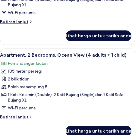
Ocean
Bujang XL
View
Wi-Fi percuma
(4
Butiran
Butiran lanjut
adults)
selanjutnya
untuk
Lihat harga untuk tarikh anda
Apartment,
2
Bedrooms,
Lihat
2 bilik tidur, peti besi dalam bilik, langs
10
Ocean
Apartment, 2 Bedrooms, Ocean View (4 adults + 1 child)
semua
View
Pemandangan lautan
(4
foto
adults)
105 meter persegi
untuk
Apartment,
2 bilik tidur
2
Boleh menampung 5
Bedrooms,
1 Katil Kelamin (Double), 2 Katil Bujang (Single) dan 1 Katil Sofa
Ocean
Bujang XL
View
Wi-Fi percuma
(4
Butiran
Butiran lanjut
adults
selanjutnya
+
untuk
Lihat harga untuk tarikh anda
Apartment,
1