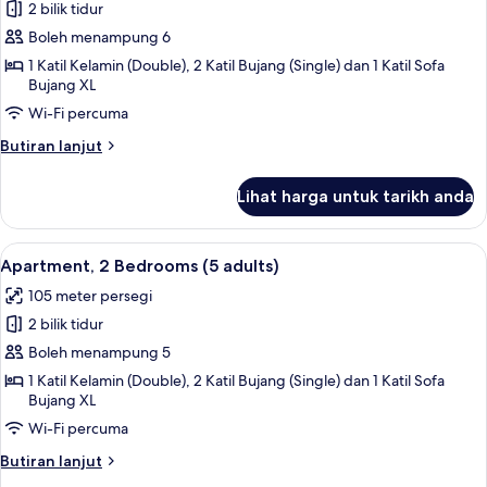
1
2 bilik tidur
untuk
child)
Apartment,
Boleh menampung 6
2
1 Katil Kelamin (Double), 2 Katil Bujang (Single) dan 1 Katil Sofa
Bujang XL
Bedrooms
(4
Wi-Fi percuma
adults
Butiran
Butiran lanjut
+
selanjutnya
untuk
2
Lihat harga untuk tarikh anda
Apartment,
children)
2
Bedrooms
Lihat
2 bilik tidur, peti besi dalam bilik, langs
11
(4
Apartment, 2 Bedrooms (5 adults)
semua
adults
105 meter persegi
+
foto
2
2 bilik tidur
untuk
children)
Apartment,
Boleh menampung 5
2
1 Katil Kelamin (Double), 2 Katil Bujang (Single) dan 1 Katil Sofa
Bujang XL
Bedrooms
(5
Wi-Fi percuma
adults)
Butiran
Butiran lanjut
selanjutnya