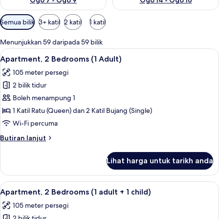
Ogo 7 - Ogo 9
Ogo 14 - Ogo 16
Penapis
Semua bilik
3+ katil
2 katil
1 katil
yang
tersedia
Menunjukkan 59 daripada 59 bilik
untuk
Lihat
2 bilik tidur, peti besi dalam bilik, langs
11
Apartment, 2 Bedrooms (1 Adult)
bilik
semua
105 meter persegi
foto
2 bilik tidur
untuk
Apartment,
Boleh menampung 1
2
1 Katil Ratu (Queen) dan 2 Katil Bujang (Single)
Bedrooms
Wi-Fi percuma
(1
Butiran
Butiran lanjut
Adult)
selanjutnya
untuk
Lihat harga untuk tarikh anda
Apartment,
2
Bedrooms
Lihat
2 bilik tidur, peti besi dalam bilik, langs
11
(1
Apartment, 2 Bedrooms (1 adult + 1 child)
semua
Adult)
105 meter persegi
foto
2 bilik tidur