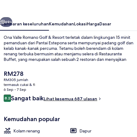
Golf
&
belumnya
Seterusnya
Resort
69+
Gambaran keseluruhan
Kemudahan
Lokasi
Harga
Dasar
Ona Valle Romano Golf & Resort terletak dalam lingkungan 15 minit
pemanduan dari Pantai Estepona serta mempunyai padang golf dan
kelab kanak-kanak percuma. Tetamu boleh berendam di kolam
renang terbuka bermusim atau menjamu selera di Restaurante
Buffet, yang merupakan salah sebuah 2 restoran dan menyajikan
sarapan dan makan malam. Terdapat 2 bar/ruang istirahat, bar tepi
kolam, dan kemudahan dalam bilik seperti dapur dan mesin basuh /
Harga
RM278
pengering. Pengembara lain memuji tentang kakitangan.
semasa
RM305 jumlah
ialah
termasuk cukai & fi
Teres/patio
RM278
6 Sep - 7 Sep
Ulasan
Sangat baik
8.2
Lihat kesemua 687 ulasan
8.2 daripada 10
Kemudahan popular
Kolam renang
Dapur