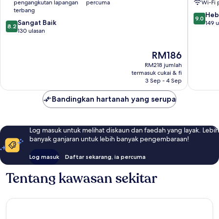
pengangkutan lapangan
percuma
Wi-Fi
terbang
9.0
Heb
9.0
8.2
Sangat Baik
daripad
149 u
8.2
daripada
130 ulasan
10,
10,
Hebat,
Sangat
149
Harga
RM186
Baik,
ulasan
ialah
RM218 jumlah
130
RM186
termasuk cukai & fi
ulasan
3 Sep - 4 Sep
Bandingkan hartanah yang serupa
Log masuk untuk melihat diskaun dan faedah yang layak. Lebih
banyak ganjaran untuk lebih banyak pengembaraan!
Log masuk
Daftar sekarang, ia percuma
Tentang kawasan sekitar