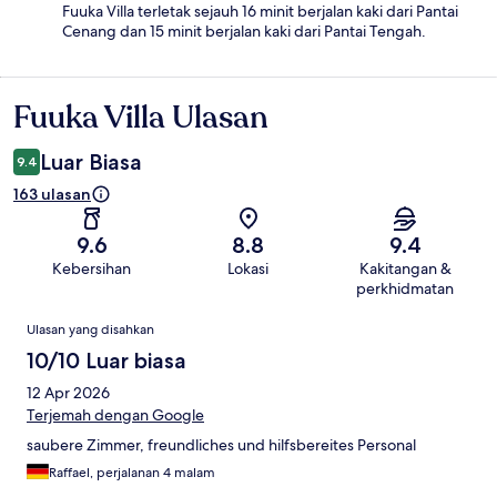
Fuuka Villa terletak sejauh 16 minit berjalan kaki dari Pantai
Cenang dan 15 minit berjalan kaki dari Pantai Tengah.
Fuuka Villa Ulasan
Ulasan
Luar Biasa
9.4
163 ulasan
9.6
8.8
9.4
Kebersihan
Lokasi
Kakitangan &
perkhidmatan
Ulasan
Ulasan yang disahkan
10/10 Luar biasa
12 Apr 2026
Terjemah dengan Google
saubere Zimmer, freundliches und hilfsbereites Personal
Raffael, perjalanan 4 malam