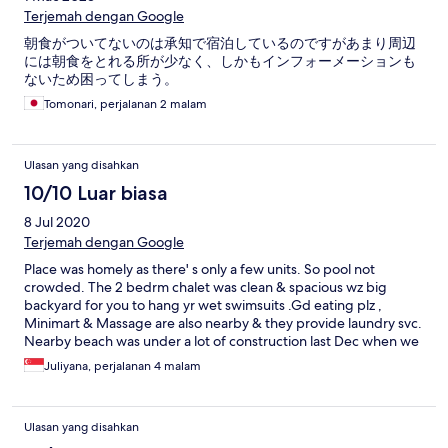
Terjemah dengan Google
朝食がついてないのは承知で宿泊しているのですがあまり周辺
には朝食をとれる所が少なく、しかもインフォーメーションも
ないため困ってしまう。
Tomonari, perjalanan 2 malam
Ulasan yang disahkan
10/10 Luar biasa
8 Jul 2020
Terjemah dengan Google
Place was homely as there' s only a few units. So pool not
crowded. The 2 bedrm chalet was clean & spacious wz big
backyard for you to hang yr wet swimsuits .Gd eating plz ,
Minimart & Massage are also nearby & they provide laundry svc.
Nearby beach was under a lot of construction last Dec when we
came but Cenang beach is a very short drive. We went for 101
Juliyana, perjalanan 4 malam
Paradise for great pvt beach experience though. The Fuuka Villa
owners are friendly,humble & accomodating. They hv a cute
giftshop at site wz good must buy souvenirs. Highly
Ulasan yang disahkan
recommended!