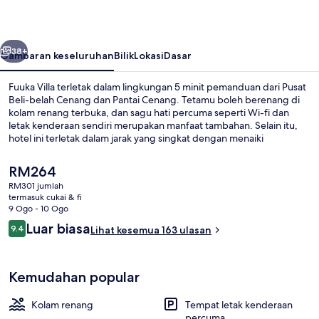
belumnya
Seterusnya
38+
Gambaran keseluruhan
Bilik
Lokasi
Dasar
Fuuka Villa terletak dalam lingkungan 5 minit pemanduan dari Pusat
Beli-belah Cenang dan Pantai Cenang. Tetamu boleh berenang di
kolam renang terbuka, dan sagu hati percuma seperti Wi-fi dan
letak kenderaan sendiri merupakan manfaat tambahan. Selain itu,
hotel ini terletak dalam jarak yang singkat dengan menaiki
kenderaan dari Makam Mahsuri. Pengembara lain memuji tentang
keadaan keseluruhan hartanah.
Harga
RM264
semasa
RM301 jumlah
ialah
termasuk cukai & fi
Kolam renang terbuka
RM264
9 Ogo - 10 Ogo
Ulasan
Luar biasa
9.4
Lihat kesemua 163 ulasan
9.4 daripada 10
Kemudahan popular
Kolam renang
Tempat letak kenderaan
percuma