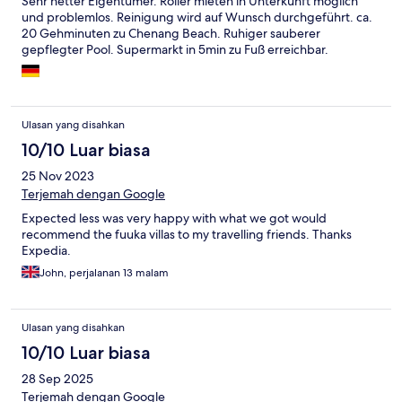
Sehr netter Eigentümer. Roller mieten in Unterkunft möglich
und problemlos. Reinigung wird auf Wunsch durchgeführt. ca.
20 Gehminuten zu Chenang Beach. Ruhiger sauberer
gepflegter Pool. Supermarkt in 5min zu Fuß erreichbar.
Ulasan yang disahkan
10/10 Luar biasa
25 Nov 2023
Terjemah dengan Google
Expected less was very happy with what we got would
recommend the fuuka villas to my travelling friends. Thanks
Expedia.
John, perjalanan 13 malam
Ulasan yang disahkan
10/10 Luar biasa
28 Sep 2025
Terjemah dengan Google