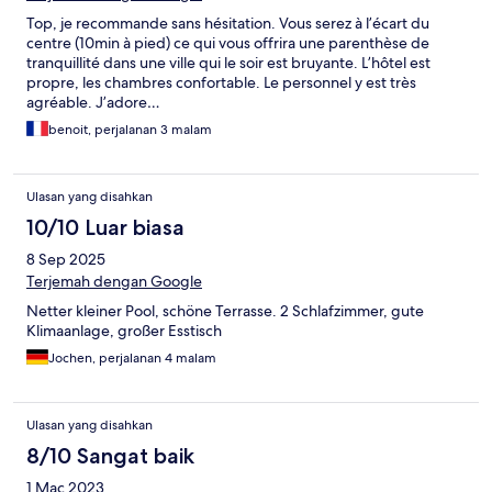
Top, je recommande sans hésitation. Vous serez à l’écart du
centre (10min à pied) ce qui vous offrira une parenthèse de
tranquillité dans une ville qui le soir est bruyante. L’hôtel est
propre, les chambres confortable. Le personnel y est très
agréable. J’adore…
benoit, perjalanan 3 malam
Ulasan yang disahkan
10/10 Luar biasa
8 Sep 2025
Terjemah dengan Google
Netter kleiner Pool, schöne Terrasse. 2 Schlafzimmer, gute
Klimaanlage, großer Esstisch
Jochen, perjalanan 4 malam
Ulasan yang disahkan
8/10 Sangat baik
1 Mac 2023