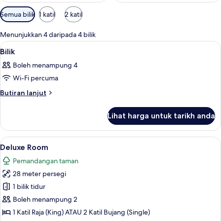
Penapis
Semua bilik
1 katil
2 katil
yang
tersedia
Menunjukkan 4 daripada 4 bilik
untuk
Lihat
Bar mini, peti besi dalam bilik, meja, 
10
Bilik
bilik
semua
Boleh menampung 4
foto
Wi-Fi percuma
untuk
Bilik
Butiran
Butiran lanjut
selanjutnya
untuk
Lihat harga untuk tarikh anda
Bilik
Lihat
Deluxe Room | Bar mini, peti besi dala
18
Deluxe Room
semua
Pemandangan taman
foto
28 meter persegi
untuk
Deluxe
1 bilik tidur
Room
Boleh menampung 2
1 Katil Raja (King) ATAU 2 Katil Bujang (Single)