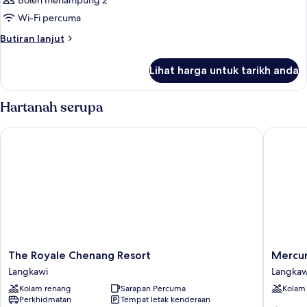
Boleh menampung 2
foto
Wi-Fi percuma
untuk
Bilik
Butiran
Butiran lanjut
selanjutnya
untuk
Lihat harga untuk tarikh anda
Bilik
Hartanah serupa
The Royale Chenang Resort
Mercure 
The
Mercur
The Royale Chenang Resort
Mercur
Royale
Langkaw
Langkawi
Langkaw
Chenang
Pantai
Kolam renang
Sarapan Percuma
Kolam
Resort
Cenang
Perkhidmatan
Tempat letak kenderaan
Langkawi
Langkaw