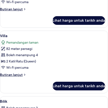
Wi-Fi percuma
Butiran
Butiran lanjut
selanjutnya
untuk
Lihat harga untuk tarikh anda
Deluxe
Room
Lihat
Villa | Bar mini, peti besi dalam bilik, 
10
Villa
semua
Pemandangan taman
foto
82 meter persegi
untuk
Villa
Boleh menampung 4
2 Katil Ratu (Queen)
Wi-Fi percuma
Butiran
Butiran lanjut
selanjutnya
untuk
Lihat harga untuk tarikh anda
Villa
Lihat
Bar mini, peti besi dalam bilik, meja, 
22
Bilik
semua