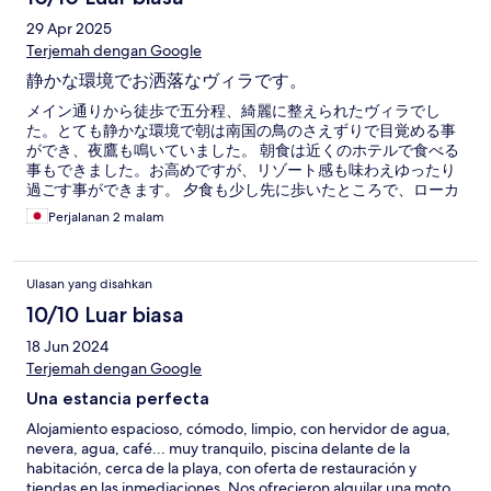
29 Apr 2025
Terjemah dengan Google
静かな環境でお洒落なヴィラです。
メイン通りから徒歩で五分程、綺麗に整えられたヴィラでし
た。とても静かな環境で朝は南国の鳥のさえずりで目覚める事
ができ、夜鷹も鳴いていました。 朝食は近くのホテルで食べる
事もできました。お高めですが、リゾート感も味わえゆったり
過ごす事ができます。 夕食も少し先に歩いたところで、ローカ
ルフードをいただきました。 ゆっくり過ごせて、素晴らしい休
Perjalanan 2 malam
暇になりました。
Ulasan yang disahkan
10/10 Luar biasa
18 Jun 2024
Terjemah dengan Google
Una estancia perfecta
Alojamiento espacioso, cómodo, limpio, con hervidor de agua,
nevera, agua, café... muy tranquilo, piscina delante de la
habitación, cerca de la playa, con oferta de restauración y
tiendas en las inmediaciones. Nos ofrecieron alquilar una moto,