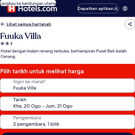
Langkau ke kandungan utama
Dapatkan aplikasi
Lihat semua hartanah
Fuuka Villa
Hartanah
2.5
Hotel dengan kolam renang terbuka, berhampiran Pusat Beli-belah
bintang
Cenang
Pilih tarikh untuk melihat harga
Ingin ke mana?
Tarikh
Pengembara