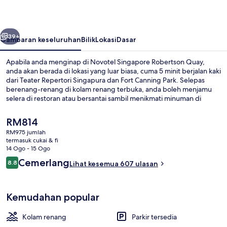
Quay
belumnya
Seterusnya
39+
Gambaran keseluruhan
Bilik
Lokasi
Dasar
Apabila anda menginap di Novotel Singapore Robertson Quay,
anda akan berada di lokasi yang luar biasa, cuma 5 minit berjalan kaki
dari Teater Repertori Singapura dan Fort Canning Park. Selepas
berenang-renang di kolam renang terbuka, anda boleh menjamu
selera di restoran atau bersantai sambil menikmati minuman di
bar/ruang istirahat. Sorotan lain di hotel mewah ini termasuk pusat
kecergasan 24 jam dan bar tepi kolam. Pengembara lain memuji
Harga
RM814
tentang kolam renang dan kakitangan. Hartanah ini terletak
semasa
RM975 jumlah
berdekatan dengan pengangkutan awam: jarak Stesen MRT Fort
ialah
termasuk cukai & fi
Canning ialah 6 minit dan Stesen Clarke Quay ialah 11 minit.
Bahagian dalam
RM814
14 Ogo - 15 Ogo
Ulasan
Cemerlang
8.8
Lihat kesemua 607 ulasan
8.8 daripada 10
Kemudahan popular
Kolam renang
Parkir tersedia