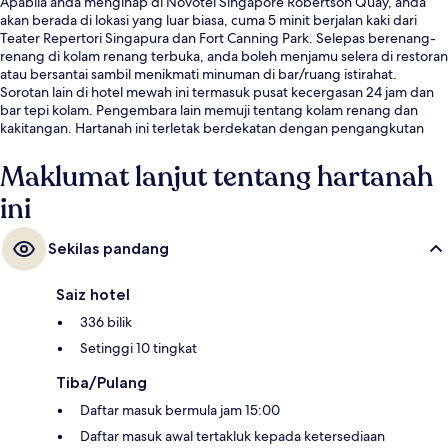
Apabila anda menginap di Novotel Singapore Robertson Quay, anda
akan berada di lokasi yang luar biasa, cuma 5 minit berjalan kaki dari
Teater Repertori Singapura dan Fort Canning Park. Selepas berenang-
renang di kolam renang terbuka, anda boleh menjamu selera di restoran
atau bersantai sambil menikmati minuman di bar/ruang istirahat.
Sorotan lain di hotel mewah ini termasuk pusat kecergasan 24 jam dan
bar tepi kolam. Pengembara lain memuji tentang kolam renang dan
kakitangan. Hartanah ini terletak berdekatan dengan pengangkutan
awam: jarak Stesen MRT Fort Canning ialah 6 minit dan Stesen Clarke
Quay ialah 11 minit.
Maklumat lanjut tentang hartanah
ini
Sekilas pandang
Saiz hotel
336 bilik
Setinggi 10 tingkat
Tiba/Pulang
Daftar masuk bermula jam 15:00
Daftar masuk awal tertakluk kepada ketersediaan