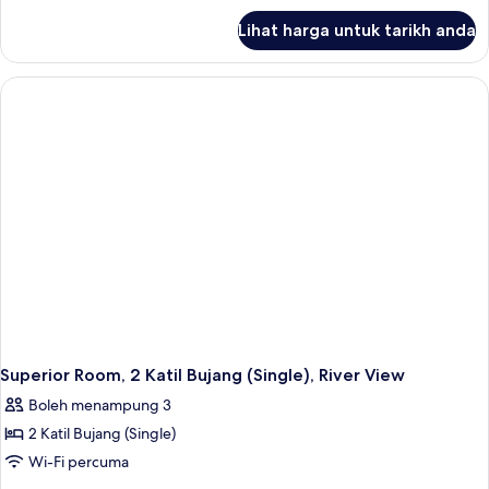
untuk
Lihat harga untuk tarikh anda
Superior
Room,
2
Katil
Bujang
(Single)
Superior Room, 2 Katil Bujang (Single), River View
Boleh menampung 3
2 Katil Bujang (Single)
Wi-Fi percuma