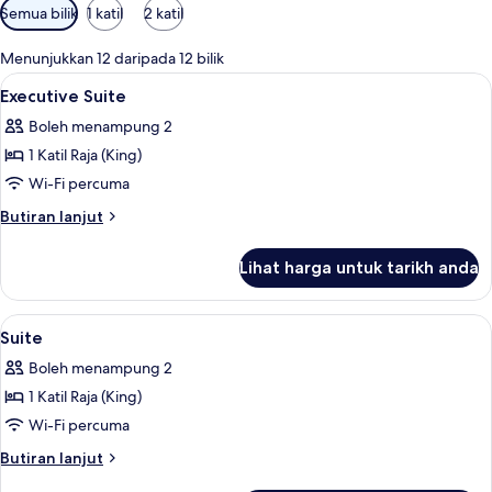
Penapis
Semua bilik
1 katil
2 katil
yang
tersedia
Menunjukkan 12 daripada 12 bilik
untuk
Lihat
Bar mini percuma, peti besi dalam bilik
5
Executive Suite
bilik
semua
Boleh menampung 2
foto
1 Katil Raja (King)
untuk
Executive
Wi-Fi percuma
Suite
Butiran
Butiran lanjut
selanjutnya
untuk
Lihat harga untuk tarikh anda
Executive
Suite
Lihat
Bar mini percuma, peti besi dalam bilik
6
Suite
semua
Boleh menampung 2
foto
1 Katil Raja (King)
untuk
Suite
Wi-Fi percuma
Butiran
Butiran lanjut
selanjutnya