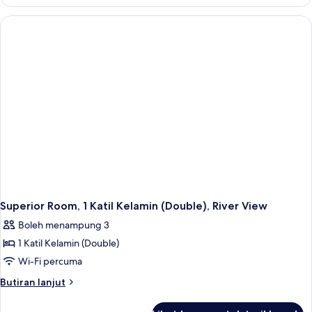
Suite,
1
Katil
Raja
(King)
Superior Room, 1 Katil Kelamin (Double), River View
Boleh menampung 3
1 Katil Kelamin (Double)
Wi-Fi percuma
Butiran
Butiran lanjut
selanjutnya
untuk