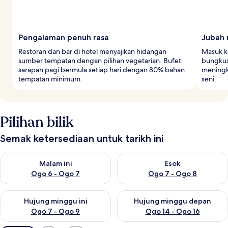
Pengalaman penuh rasa
Jubah 
Restoran dan bar di hotel menyajikan hidangan
Masuk k
sumber tempatan dengan pilihan vegetarian. Bufet
bungkus
sarapan pagi bermula setiap hari dengan 80% bahan
meningk
tempatan minimum.
seni.
Pilihan bilik
Semak ketersediaan untuk tarikh ini
Semak ketersediaan untuk malam ini Ogo 6 - Ogo 7
Semak ketersediaan untuk es
Malam ini
Esok
Ogo 6 - Ogo 7
Ogo 7 - Ogo 8
Semak ketersediaan untuk hujung minggu ini Ogo 7 - Ogo 9
Semak ketersediaan untuk hu
Hujung minggu ini
Hujung minggu depan
Ogo 7 - Ogo 9
Ogo 14 - Ogo 16