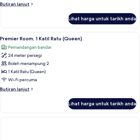
Butiran
Butiran lanjut
selanjutnya
untuk
Lihat harga untuk tarikh anda
Grand
Room
Lihat
Premier Room, 1 Katil Ratu (Queen) | Ba
5
Premier Room, 1 Katil Ratu (Queen)
semua
Pemandangan bandar
foto
24 meter persegi
untuk
Premier
Boleh menampung 2
Room,
1 Katil Ratu (Queen)
1
Wi-Fi percuma
Katil
Butiran
Butiran lanjut
Ratu
selanjutnya
(Queen)
untuk
Lihat harga untuk tarikh anda
Premier
Room,
1
Katil
Ratu
(Queen)