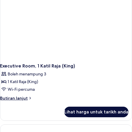
(Double)
Executive Room, 1 Katil Raja (King)
Boleh menampung 3
1 Katil Raja (King)
Wi-Fi percuma
Butiran
Butiran lanjut
selanjutnya
untuk
Lihat harga untuk tarikh anda
Executive
Room,
1
Katil