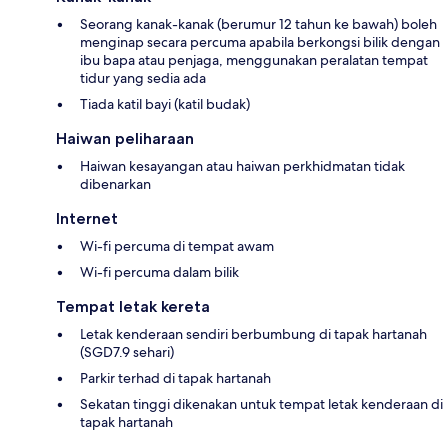
Seorang kanak-kanak (berumur 12 tahun ke bawah) boleh
menginap secara percuma apabila berkongsi bilik dengan
ibu bapa atau penjaga, menggunakan peralatan tempat
tidur yang sedia ada
Tiada katil bayi (katil budak)
Haiwan peliharaan
Haiwan kesayangan atau haiwan perkhidmatan tidak
dibenarkan
Internet
Wi-fi percuma di tempat awam
Wi-fi percuma dalam bilik
Tempat letak kereta
Letak kenderaan sendiri berbumbung di tapak hartanah
(SGD7.9 sehari)
Parkir terhad di tapak hartanah
Sekatan tinggi dikenakan untuk tempat letak kenderaan di
tapak hartanah