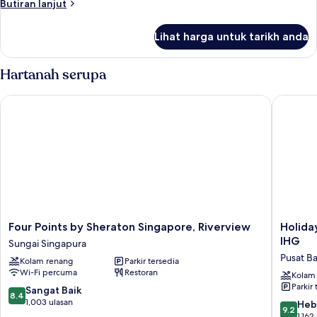
Butiran
Butiran lanjut
selanjutnya
untuk
Lihat harga untuk tarikh anda
Superior
Room,
2
Hartanah serupa
Katil
Bujang
Four Points by Sheraton Singapore, Riverview
Holiday 
(Single),
River
View
Four
Holiday
Four Points by Sheraton Singapore, Riverview
Holida
Points
Inn
IHG
Sungai Singapura
by
Express
Pusat B
Kolam renang
Parkir tersedia
Sheraton
Singapo
Wi-Fi percuma
Restoran
Singapore,
Clarke
Kolam
Parkir 
Riverview
Quay
8.4
Sangat Baik
8.4
Sungai
by
daripada
1,003 ulasan
9.2
Heb
9.2
Singapura
IHG
10,
daripad
1,162