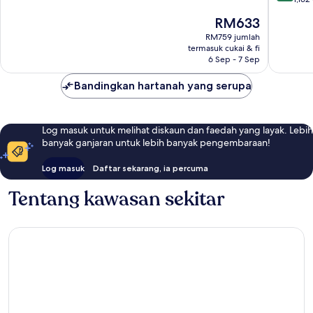
Pusat
Sangat
10,
Harga
RM633
Bandar
Baik,
Hebat,
ialah
Singapu
1,003
1,162
RM759 jumlah
RM633
ulasan
termasuk cukai & fi
ulasan
6 Sep - 7 Sep
Bandingkan hartanah yang serupa
Log masuk untuk melihat diskaun dan faedah yang layak. Lebih
banyak ganjaran untuk lebih banyak pengembaraan!
Log masuk
Daftar sekarang, ia percuma
Tentang kawasan sekitar