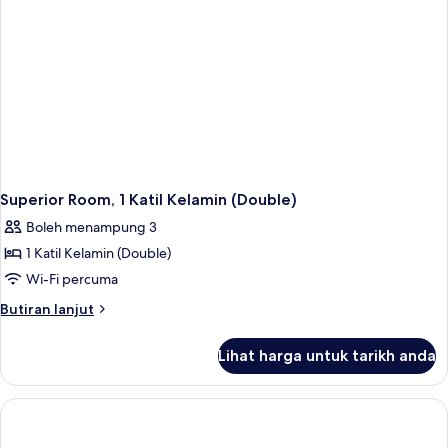
Superior Room, 1 Katil Kelamin (Double)
Boleh menampung 3
1 Katil Kelamin (Double)
Wi-Fi percuma
Butiran
Butiran lanjut
selanjutnya
untuk
Lihat harga untuk tarikh anda
Superior
Room,
1
Katil
Kelamin