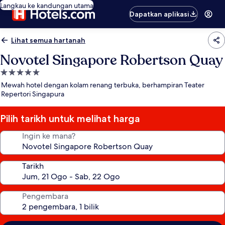
Langkau ke kandungan utama
Dapatkan aplikasi
Lihat semua hartanah
Novotel Singapore Robertson Quay
Hartanah
5.0
Mewah hotel dengan kolam renang terbuka, berhampiran Teater
bintang
Repertori Singapura
Pilih tarikh untuk melihat harga
Ingin ke mana?
Tarikh
Pengembara