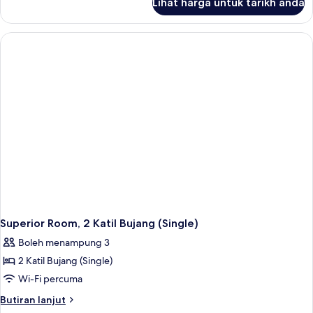
Lihat harga untuk tarikh anda
Superior
Room,
1
Katil
Kelamin
(Double),
River
View
Superior Room, 2 Katil Bujang (Single)
Boleh menampung 3
2 Katil Bujang (Single)
Wi-Fi percuma
Butiran
Butiran lanjut
selanjutnya