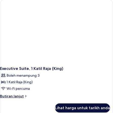
Katil
Kelamin
(Double)
Executive Suite, 1 Katil Raja (King)
Boleh menampung 3
1 Katil Raja (King)
Wi-Fi percuma
Butiran
Butiran lanjut
selanjutnya
untuk
Lihat harga untuk tarikh anda
Executive