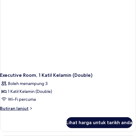
Raja
(King)
Executive Room, 1 Katil Kelamin (Double)
Boleh menampung 3
1 Katil Kelamin (Double)
Wi-Fi percuma
Butiran
Butiran lanjut
selanjutnya
untuk
Lihat harga untuk tarikh anda
Executive
Room,
1