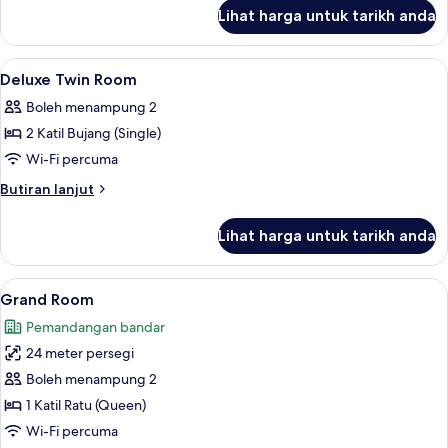
untuk
Lihat harga untuk tarikh anda
Suite
Lihat
Bar mini percuma, peti besi dalam bilik
6
Deluxe Twin Room
semua
Boleh menampung 2
foto
2 Katil Bujang (Single)
untuk
Deluxe
Wi-Fi percuma
Twin
Butiran
Butiran lanjut
Room
selanjutnya
untuk
Lihat harga untuk tarikh anda
Deluxe
Twin
Room
Lihat
Grand Room | Bar mini percuma, peti be
6
Grand Room
semua
Pemandangan bandar
foto
24 meter persegi
untuk
Grand
Boleh menampung 2
Room
1 Katil Ratu (Queen)
Wi-Fi percuma