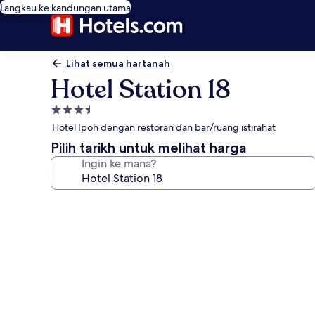
Langkau ke kandungan utama
Lihat semua hartanah
Hotel Station 18
Hartanah
3.5
Hotel Ipoh dengan restoran dan bar/ruang istirahat
bintang
Pilih tarikh untuk melihat harga
Ingin ke mana?
Galeri
foto
untuk
Hotel
Station
18