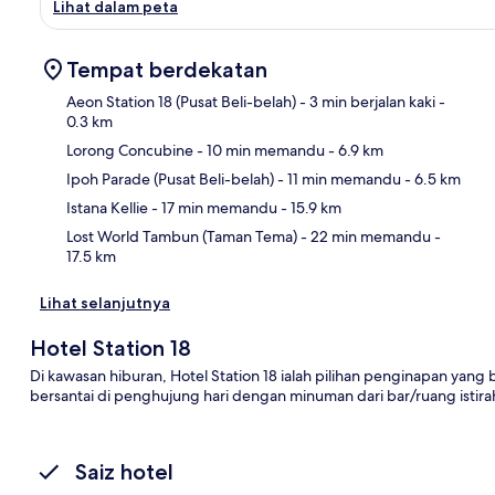
Lihat dalam peta
Tempat berdekatan
Aeon Station 18 (Pusat Beli-belah)
- 3 min berjalan kaki
-
0.3 km
Lorong Concubine
- 10 min memandu
- 6.9 km
Pet
Ipoh Parade (Pusat Beli-belah)
- 11 min memandu
- 6.5 km
Istana Kellie
- 17 min memandu
- 15.9 km
Lost World Tambun (Taman Tema)
- 22 min memandu
-
17.5 km
Lihat selanjutnya
Hotel Station 18
Di kawasan hiburan, Hotel Station 18 ialah pilihan penginapan yang
bersantai di penghujung hari dengan minuman dari bar/ruang istira
Saiz hotel