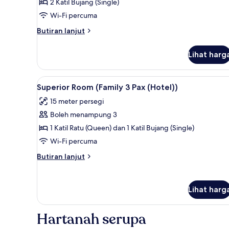
Deluxe
2 Katil Bujang (Single)
Twin
Wi-Fi percuma
Room
Butiran
Butiran lanjut
(2
selanjutnya
Pax
untuk
Lihat harg
Deluxe
(Hotel))
Twin
Room
Lihat
Superior Room (Family 3 Pax (H
5
(2
Superior Room (Family 3 Pax (Hotel))
semua
Pax
15 meter persegi
(Hotel))
foto
Boleh menampung 3
untuk
Superior
1 Katil Ratu (Queen) dan 1 Katil Bujang (Single)
Room
Wi-Fi percuma
(Family
Butiran
Butiran lanjut
3
selanjutnya
Pax
untuk
Superior
(Hotel))
Lihat harg
Room
(Family
3
Hartanah serupa
Pax