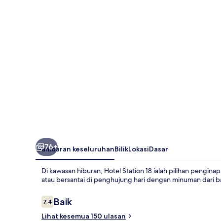
76+
Gambaran keseluruhan
Bilik
Lokasi
Dasar
Di kawasan hiburan, Hotel Station 18 ialah pilihan pengin
atau bersantai di penghujung hari dengan minuman dari bar
Ulasan
Baik
7.4
7.4 daripada 10
Lihat kesemua 150 ulasan