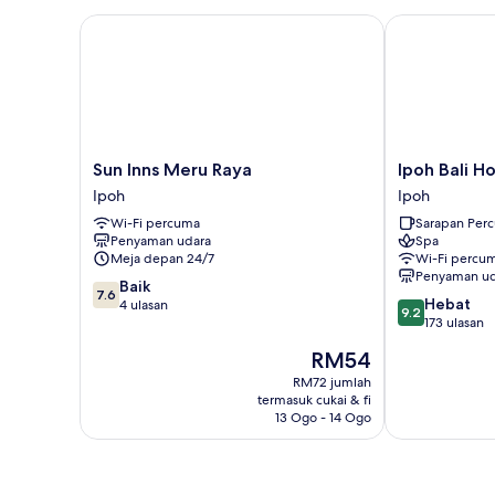
(Hotel))
Sun Inns Meru Raya
Ipoh Bali Hote
Sun
Ipoh
Sun Inns Meru Raya
Ipoh Bali Ho
Inns
Bali
Ipoh
Ipoh
Meru
Hotel
Wi-Fi percuma
Sarapan Per
Raya
Ipoh
Penyaman udara
Spa
Ipoh
Meja depan 24/7
Wi-Fi percu
Penyaman ud
7.6
Baik
7.6
9.2
Hebat
daripada
4 ulasan
9.2
daripada
173 ulasan
10,
10,
Baik,
Harga
RM54
Hebat,
4
ialah
173
RM72 jumlah
ulasan
RM54
termasuk cukai & fi
ulasan
13 Ogo - 14 Ogo