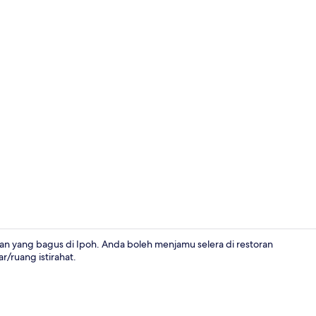
Koridor
apan yang bagus di Ipoh. Anda boleh menjamu selera di restoran
/ruang istirahat.
Perincian b