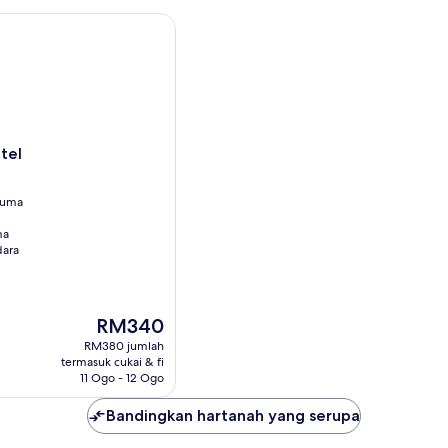
Pax
(Hotel))
l
tel
cuma
ma
ara
Harga
RM340
ialah
RM380 jumlah
RM340
termasuk cukai & fi
11 Ogo - 12 Ogo
Bandingkan hartanah yang serupa