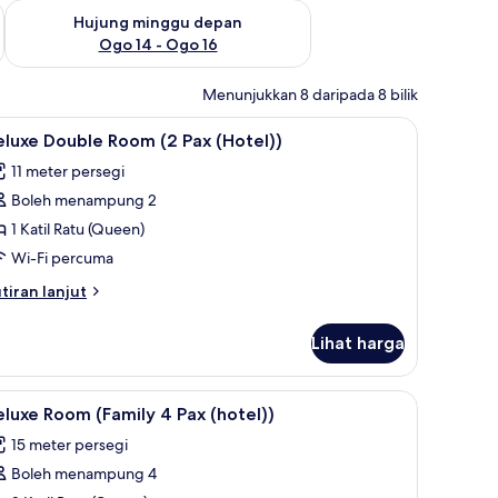
ggu ini Ogo 7 - Ogo 9
Semak ketersediaan untuk hujung minggu depan Ogo 14 - Og
Hujung minggu depan
Ogo 14 - Ogo 16
Menunjukkan 8 daripada 8 bilik
tidur premium, gebar bulu kapas
ihat
Deluxe Double Room (2 Pax (Hotel)) | Cadar k
11
luxe Double Room (2 Pax (Hotel))
emua
11 meter persegi
oto
Boleh menampung 2
ntuk
eluxe
1 Katil Ratu (Queen)
ouble
Wi-Fi percuma
oom
tiran
tiran lanjut
2
lanjutnya
ax
tuk
Lihat harga
luxe
Hotel))
uble
oom
Cadar kapas Mesir, peralatan tempat tidur premium, gebar bulu kapas
ihat
Deluxe Room (Family 4 Pax (hotel)) | Cadar k
5
luxe Room (Family 4 Pax (hotel))
emua
x
15 meter persegi
otel))
oto
Boleh menampung 4
ntuk