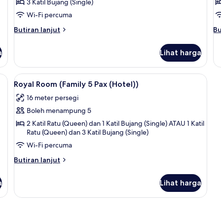
Triple
D
3 Katil Bujang (Single)
Room
R
Wi-Fi percuma
(Single
(
Butiran
Bu
Butiran lanjut
Bu
3
4
selanjutnya
se
Pax
untuk
P
un
a
Lihat harga
Triple
De
(Hotel))
(h
Room
R
(Single
(F
otel)) | Cadar kapas Mesir, peralatan tempat tidur premium, gebar bulu kap
Lihat
Royal Room (Family 5 Pax (Hotel)) | C
5
3
4
Royal Room (Family 5 Pax (Hotel))
semua
Pax
Pa
16 meter persegi
(Hotel))
foto
(h
Boleh menampung 5
untuk
Royal
2 Katil Ratu (Queen) dan 1 Katil Bujang (Single) ATAU 1 Katil
Ratu (Queen) dan 3 Katil Bujang (Single)
Room
Wi-Fi percuma
(Family
5
Butiran
Butiran lanjut
Pax
selanjutnya
untuk
(Hotel))
a
Lihat harga
Royal
Room
(Family
5