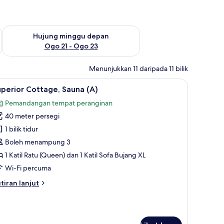
ggu ini Ogo 14 - Ogo 16
Semak ketersediaan untuk hujung minggu depan Ogo 21 - O
Hujung minggu depan
Ogo 21 - Ogo 23
Menunjukkan 11 daripada 11 bilik
seterika/papan seterika
ihat
Superior Cottage, Sauna (A) | Ruang tamu | 3
8
perior Cottage, Sauna (A)
emua
Pemandangan tempat peranginan
oto
40 meter persegi
ntuk
uperior
1 bilik tidur
ottage,
Boleh menampung 3
auna
1 Katil Ratu (Queen) dan 1 Katil Sofa Bujang XL
A)
Wi-Fi percuma
tiran
tiran lanjut
lanjutnya
tuk
perior
ttage,