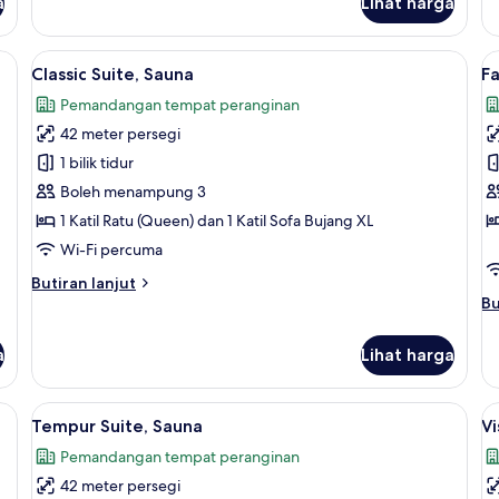
a
Lihat harga
Sa
Classic
(A
Cottage,
Berbilang
 Ruang tamu | 37 inci televisyen dengan saluran TV premium
Lihat
Classic Suite, Sauna | Langsir/tirai gel
L
12
Katil,
Classic Suite, Sauna
Fa
semua
s
Sauna
Pemandangan tempat peranginan
foto
f
42 meter persegi
untuk
u
Classic
F
1 bilik tidur
Suite,
Su
Boleh menampung 3
Sauna
S
1 Katil Ratu (Queen) dan 1 Katil Sofa Bujang XL
Wi-Fi percuma
Butiran
Butiran lanjut
selanjutnya
Bu
Bu
untuk
se
Classic
un
a
Lihat harga
Suite,
Fa
Sauna
Su
Sa
 bunyi, seterika/papan seterika
Lihat
Langsir/tirai gelap terus, kalis bunyi, 
L
13
Tempur Suite, Sauna
Vi
semua
s
Pemandangan tempat peranginan
foto
f
42 meter persegi
untuk
u