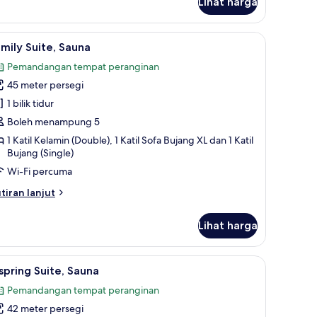
Lihat harga
una
)
ap terus, kalis bunyi, seterika/papan seterika
ihat
Family Suite, Sauna | Langsir/tirai gelap terus,
9
mily Suite, Sauna
emua
Pemandangan tempat peranginan
oto
45 meter persegi
ntuk
amily
1 bilik tidur
ite,
Boleh menampung 5
auna
1 Katil Kelamin (Double), 1 Katil Sofa Bujang XL dan 1 Katil
Bujang (Single)
Wi-Fi percuma
tiran
tiran lanjut
lanjutnya
tuk
Lihat harga
mily
ite,
una
seterika/papan seterika
ihat
Vispring Suite, Sauna | Langsir/tirai gelap teru
10
spring Suite, Sauna
emua
Pemandangan tempat peranginan
oto
42 meter persegi
ntuk