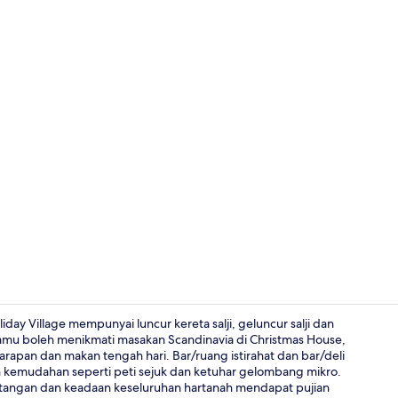
Video pencip
ay Village mempunyai luncur kereta salji, geluncur salji dan
tetamu boleh menikmati masakan Scandinavia di Christmas House,
rapan dan makan tengah hari. Bar/ruang istirahat dan bar/deli
Superior Cot
 kemudahan seperti peti sejuk dan ketuhar gelombang mikro.
kitangan dan keadaan keseluruhan hartanah mendapat pujian