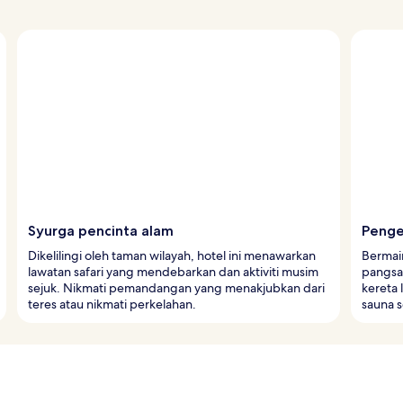
Syurga pencinta alam
Penge
Dikelilingi oleh taman wilayah, hotel ini menawarkan
Bermain
lawatan safari yang mendebarkan dan aktiviti musim
pangsap
sejuk. Nikmati pemandangan yang menakjubkan dari
kereta 
teres atau nikmati perkelahan.
sauna s