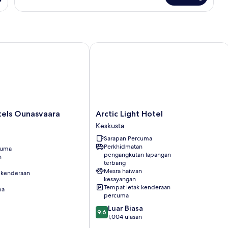
Igloo
Cottage,
Sauna
s Ounasvaara Chalets
Arctic Light Hotel
Arctic
tels Ounasvaara
Arctic Light Hotel
Light
Keskusta
Hotel
Sarapan Percuma
Keskusta
Perkhidmatan
cuma
pengangkutan lapangan
n
terbang
Mesra haiwan
 kenderaan
kesayangan
Tempat letak kenderaan
ma
percuma
9.6
Luar Biasa
9.6
daripada
1,004 ulasan
10,