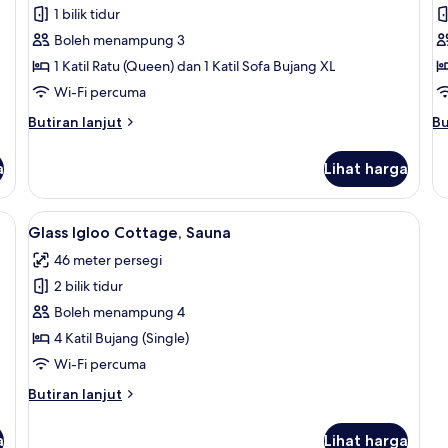
Tempur
V
1 bilik tidur
Suite,
Su
Boleh menampung 3
Sauna
S
1 Katil Ratu (Queen) dan 1 Katil Sofa Bujang XL
Wi-Fi percuma
Butiran
Bu
Butiran lanjut
Bu
selanjutnya
se
untuk
un
a
Lihat harga
Tempur
Vi
Suite,
Su
Sauna
Sa
Langsir/tirai gelap terus, kalis bunyi, seterika/papan seterika
Lihat
Glass Igloo Cottage, Sauna | Langsir/ti
7
Glass Igloo Cottage, Sauna
semua
46 meter persegi
foto
2 bilik tidur
untuk
Glass
Boleh menampung 4
Igloo
4 Katil Bujang (Single)
Cottage,
Wi-Fi percuma
Sauna
Butiran
Butiran lanjut
selanjutnya
untuk
a
Lihat harga
Glass