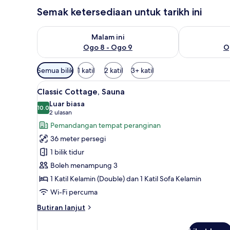
Semak ketersediaan untuk tarikh ini
Semak ketersediaan untuk malam ini Ogo 8 - Ogo 9
Semak keters
Malam ini
Ogo 8 - Ogo 9
O
Penapis
Semua bilik
1 katil
2 katil
3+ katil
yang
Lihat
Langsir/tirai gelap terus, kalis
tersedia
10
Classic Cottage, Sauna
semua
untuk
Luar biasa
foto
10.0
bilik
10.0 daripada 10
(2
2 ulasan
untuk
ulasan)
Pemandangan tempat peranginan
Classic
36 meter persegi
Cottage,
1 bilik tidur
Sauna
Boleh menampung 3
1 Katil Kelamin (Double) dan 1 Katil Sofa Kelamin
Wi-Fi percuma
Butiran
Butiran lanjut
selanjutnya
untuk