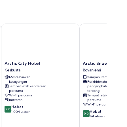
Arctic City Hotel
Arctic SnowHotel & Gla
Arctic
Arctic
Arctic City Hotel
Arctic SnowHotel & G
City
SnowHotel
Keskusta
Rovaniemi
Hotel
&
Mesra haiwan
Sarapan Percuma
Keskusta
Glass
kesayangan
Perkhidmatan
Igloos
Tempat letak kenderaan
pengangkutan lapangan
Rovaniemi
percuma
terbang
Wi-Fi percuma
Tempat letak kenderaan
Restoran
percuma
Wi-Fi percuma
9.0
Hebat
9.0
9.0
Hebat
daripada
1,004 ulasan
9.0
daripada
174 ulasan
10,
10,
Hebat,
Hebat,
1,004