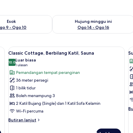
ediaan untuk esok Ogo 9 - Ogo 10
Semak ketersediaan untuk hujung min
Esok
Hujung minggu ini
go 9 - Ogo 10
Ogo 14 - Ogo 16
 bunyi, seterika/papan seterika
Lihat
Langsir/tirai gelap terus, kalis bunyi, 
L
10
Classic Cottage, Berbilang Katil, Sauna
Su
semua
s
Luar biasa
foto
10.0
f
10.0 daripada 10
(1
1 ulasan
untuk
u
ulasan)
Pemandangan tempat peranginan
Classic
S
36 meter persegi
Cottage,
C
1 bilik tidur
Berbilang
S
Boleh menampung 3
Katil,
(
2 Katil Bujang (Single) dan 1 Katil Sofa Kelamin
Sauna
Bu
Bu
Wi-Fi percuma
se
un
Butiran
Butiran lanjut
Su
selanjutnya
Co
untuk