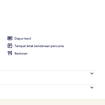
ottage, Sauna | Langsir/tirai gelap terus, kalis bunyi, seterika/papan seterika
Dapur kecil
Tempat letak kenderaan percuma
Restoran