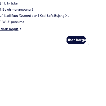
ispring
1 bilik tidur
ite,
Boleh menampung 3
auna
1 Katil Ratu (Queen) dan 1 Katil Sofa Bujang XL
Wi-Fi percuma
tiran
tiran lanjut
lanjutnya
tuk
Lihat harga
spring
ite,
una
rai gelap terus, kalis bunyi, seterika/papan seterika