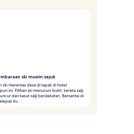
mbaraan ski musim sejuk
 ski merentas desa di tapak di hotel
uri ini. Pilihan ski menuruni bukit, kereta salji,
luncur dan kasut salji berdekatan. Bersantai di
elepas itu.