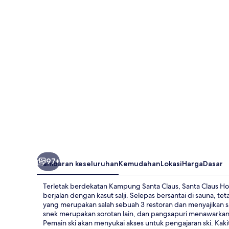
Holiday
Village
97+
Gambaran keseluruhan
Kemudahan
Lokasi
Harga
Dasar
Terletak berdekatan Kampung Santa Claus, Santa Claus Holid
berjalan dengan kasut salji. Selepas bersantai di sauna, 
yang merupakan salah sebuah 3 restoran dan menyajikan sa
snek merupakan sorotan lain, dan pangsapuri menawarkan
Pemain ski akan menyukai akses untuk pengajaran ski. Ka