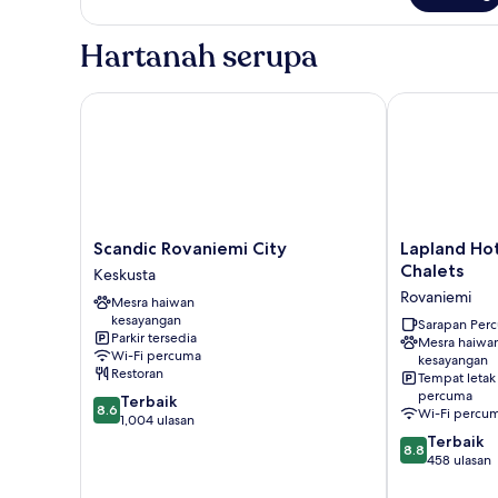
Plus
Cottage,
Hartanah serupa
Sauna
Scandic Rovaniemi City
Lapland Hotel
Scandic
Lapland
Scandic Rovaniemi City
Lapland Ho
Rovaniemi
Hotels
Chalets
Keskusta
City
Ounasvaara
Rovaniemi
Mesra haiwan
Keskusta
Chalets
kesayangan
Rovaniemi
Sarapan Per
Parkir tersedia
Mesra haiwa
Wi-Fi percuma
kesayangan
Restoran
Tempat letak
percuma
8.6
Terbaik
8.6
Wi-Fi percu
daripada
1,004 ulasan
10,
8.8
Terbaik
8.8
Terbaik,
daripada
458 ulasan
1,004
10,