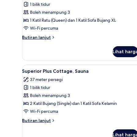
Jensen
1 bilik tidur
Suite,
Boleh menampung 3
Sauna
1 Katil Ratu (Queen) dan 1 Katil Sofa Bujang XL
Wi-Fi percuma
Butiran
Butiran lanjut
selanjutnya
untuk
Lihat harg
Jensen
Suite,
Sauna
Lihat
Superior Plus Cottage, Sauna | 
3
Superior Plus Cottage, Sauna
semua
37 meter persegi
foto
1 bilik tidur
untuk
Superior
Boleh menampung 3
Plus
2 Katil Bujang (Single) dan 1 Katil Sofa Kelamin
Cottage,
Wi-Fi percuma
Sauna
Butiran
Butiran lanjut
selanjutnya
untuk
Lihat harg
Superior