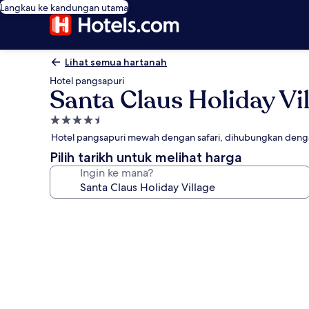
Langkau ke kandungan utama
Lihat semua hartanah
Hotel pangsapuri
Santa Claus Holiday Vi
Hartanah
4.5
Hotel pangsapuri mewah dengan safari, dihubungkan deng
bintang
Pilih tarikh untuk melihat harga
Ingin ke mana?
Galeri
foto
untuk
Santa
Claus