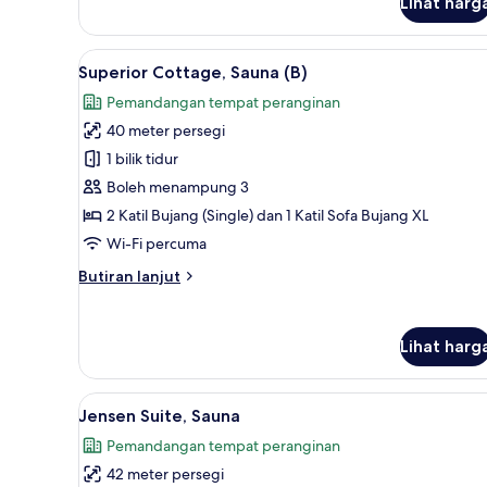
Lihat harg
Classic
Cottage,
Sauna
Lihat
Superior Cottage, Sauna (B) |
12
Superior Cottage, Sauna (B)
semua
Pemandangan tempat peranginan
foto
40 meter persegi
untuk
Superior
1 bilik tidur
Cottage,
Boleh menampung 3
Sauna
2 Katil Bujang (Single) dan 1 Katil Sofa Bujang XL
(B)
Wi-Fi percuma
Butiran
Butiran lanjut
selanjutnya
untuk
Superior
Lihat harg
Cottage,
Sauna
(B)
Lihat
Langsir/tirai gelap terus, kalis
11
Jensen Suite, Sauna
semua
Pemandangan tempat peranginan
foto
42 meter persegi
untuk