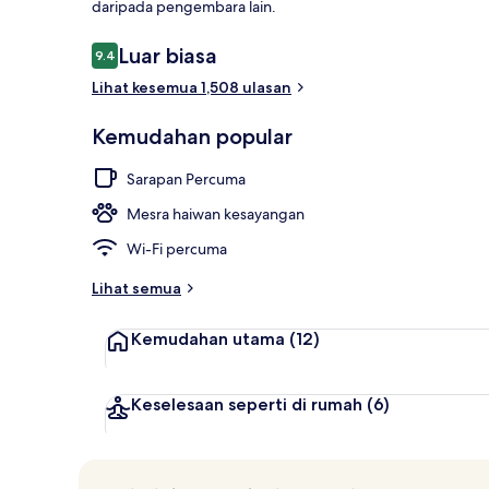
daripada pengembara lain.
Ulasan
Luar biasa
9.4
9.4 daripada 10
Lihat kesemua 1,508 ulasan
Glass Igloo C
Kemudahan popular
Sarapan Percuma
Mesra haiwan kesayangan
Wi-Fi percuma
Lihat semua
Kemudahan utama
(12)
Keselesaan seperti di rumah
(6)