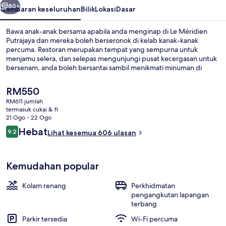
80+
Gambaran keseluruhan
Bilik
Lokasi
Dasar
Bawa anak-anak bersama apabila anda menginap di Le Méridien
Putrajaya dan mereka boleh berseronok di kelab kanak-kanak
percuma. Restoran merupakan tempat yang sempurna untuk
menjamu selera, dan selepas mengunjungi pusat kecergasan untuk
bersenam, anda boleh bersantai sambil menikmati minuman di
bar/ruang istirahat. Sorotan lain di hotel mewah ini termasuk kolam
renang terbuka, pengangkutan ulang-alik lapangan terbang
Harga
RM550
percuma, dan kolam kanak-kanak. Pengembara lain memuji tentang
semasa
RM611 jumlah
kakitangan.
ialah
termasuk cukai & fi
Presidential Suite, 1 Katil Kelamin (D
RM550
21 Ogo - 22 Ogo
Ulasan
Hebat
9.2
Lihat kesemua 606 ulasan
9.2 daripada 10
Kemudahan popular
Kolam renang
Perkhidmatan
pengangkutan lapangan
terbang
Parkir tersedia
Wi-Fi percuma