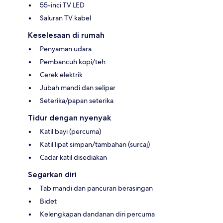
55-inci TV LED
Saluran TV kabel
Keselesaan di rumah
Penyaman udara
Pembancuh kopi/teh
Cerek elektrik
Jubah mandi dan selipar
Seterika/papan seterika
Tidur dengan nyenyak
Katil bayi (percuma)
Katil lipat simpan/tambahan (surcaj)
Cadar katil disediakan
Segarkan diri
Tab mandi dan pancuran berasingan
Bidet
Kelengkapan dandanan diri percuma