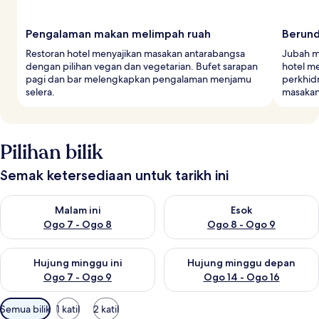
Pengalaman makan melimpah ruah
Berund
Restoran hotel menyajikan masakan antarabangsa
Jubah ma
dengan pilihan vegan dan vegetarian. Bufet sarapan
hotel me
pagi dan bar melengkapkan pengalaman menjamu
perkhid
selera.
masakan 
Pilihan bilik
Semak ketersediaan untuk tarikh ini
Semak ketersediaan untuk malam ini Ogo 7 - Ogo 8
Semak ketersediaan untuk es
Malam ini
Esok
Ogo 7 - Ogo 8
Ogo 8 - Ogo 9
Semak ketersediaan untuk hujung minggu ini Ogo 7 - Ogo 9
Semak ketersediaan untuk hu
Hujung minggu ini
Hujung minggu depan
Ogo 7 - Ogo 9
Ogo 14 - Ogo 16
Penapis
Semua bilik
1 katil
2 katil