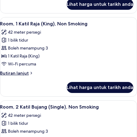
(Double),
untuk
Lihat harga untuk tarikh anda
Presidential
Non
Suite,
Smoking
1
Lihat
Peti besi dalam bilik, meja, seterika/pa
6
Katil
Room, 1 Katil Raja (King), Non Smoking
semua
Kelamin
42 meter persegi
(Double),
foto
Non
1 bilik tidur
untuk
Smoking
Room,
Boleh menampung 3
1
1 Katil Raja (King)
Katil
Wi-Fi percuma
Raja
Butiran
Butiran lanjut
(King),
selanjutnya
Non
untuk
Lihat harga untuk tarikh anda
Room,
Smoking
1
Katil
Lihat
Peti besi dalam bilik, meja, seterika/pa
7
Raja
Room, 2 Katil Bujang (Single), Non Smoking
semua
(King),
42 meter persegi
Non
foto
Smoking
1 bilik tidur
untuk
Room,
Boleh menampung 3