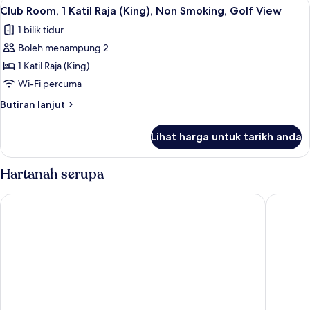
Lihat
Peti besi dalam bilik, meja, seterika/pa
Golf
4
Bujang
Club Room, 1 Katil Raja (King), Non Smoking, Golf View
semua
(Single),
View
1 bilik tidur
Non
foto
Smoking,
Boleh menampung 2
untuk
Golf
Club
1 Katil Raja (King)
View
Room,
Wi-Fi percuma
1
Butiran
Butiran lanjut
Katil
selanjutnya
Raja
untuk
Lihat harga untuk tarikh anda
Club
(King),
Room,
Non
1
Hartanah serupa
Smoking,
Katil
Raja
Golf
Moxy Putrajaya
Putrajay
(King),
View
Non
Smoking,
Golf
View