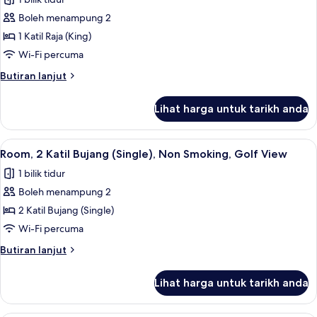
foto
Boleh menampung 2
untuk
Room,
1 Katil Raja (King)
1
Wi-Fi percuma
Katil
Butiran
Butiran lanjut
Raja
selanjutnya
(King),
untuk
Lihat harga untuk tarikh anda
Room,
Non
1
Smoking,
Katil
Lihat
Peti besi dalam bilik, meja, seterika/pa
Golf
5
Raja
Room, 2 Katil Bujang (Single), Non Smoking, Golf View
semua
(King),
View
1 bilik tidur
Non
foto
Smoking,
Boleh menampung 2
untuk
Golf
Room,
2 Katil Bujang (Single)
View
2
Wi-Fi percuma
Katil
Butiran
Butiran lanjut
Bujang
selanjutnya
(Single),
untuk
Lihat harga untuk tarikh anda
Room,
Non
2
Smoking,
Katil