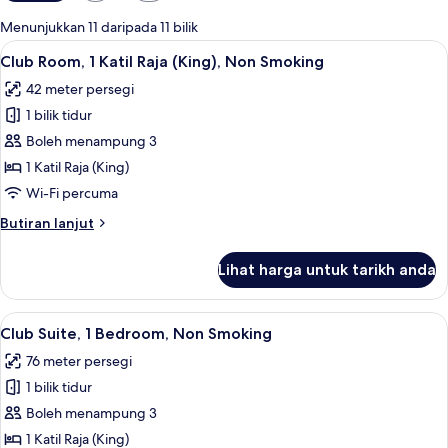
yang
tersedia
Menunjukkan 11 daripada 11 bilik
untuk
Lihat
Peti besi dalam bilik, meja, seterika/pa
7
Club Room, 1 Katil Raja (King), Non Smoking
bilik
semua
42 meter persegi
foto
1 bilik tidur
untuk
Club
Boleh menampung 3
Room,
1 Katil Raja (King)
1
Wi-Fi percuma
Katil
Butiran
Butiran lanjut
Raja
selanjutnya
(King),
untuk
Lihat harga untuk tarikh anda
Club
Non
Room,
Smoking
1
Lihat
Club Suite, 1 Bedroom, Non Smoking | 
6
Katil
Club Suite, 1 Bedroom, Non Smoking
semua
Raja
76 meter persegi
(King),
foto
Non
1 bilik tidur
untuk
Smoking
Club
Boleh menampung 3
Suite,
1 Katil Raja (King)