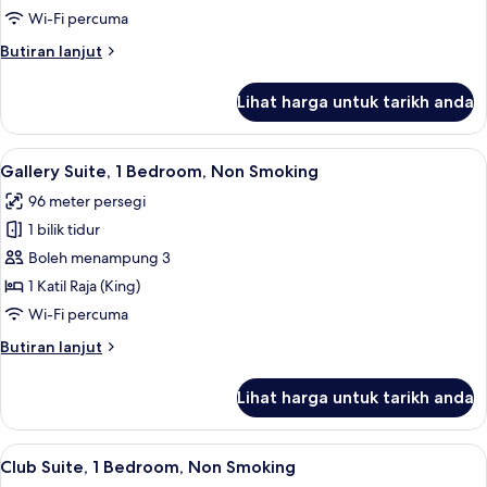
1
Wi-Fi percuma
Bedroom,
Butiran
Butiran lanjut
Non
selanjutnya
Smoking
untuk
Lihat harga untuk tarikh anda
Club
Suite,
1
Lihat
Gallery Suite, 1 Bedroom, Non Smoking
8
Bedroom,
Gallery Suite, 1 Bedroom, Non Smoking
semua
Non
96 meter persegi
Smoking
foto
1 bilik tidur
untuk
Gallery
Boleh menampung 3
Suite,
1 Katil Raja (King)
1
Wi-Fi percuma
Bedroom,
Butiran
Butiran lanjut
Non
selanjutnya
Smoking
untuk
Lihat harga untuk tarikh anda
Gallery
Suite,
1
Lihat
Club Suite, 1 Bedroom, Non Smoking | 
5
Bedroom,
Club Suite, 1 Bedroom, Non Smoking
semua
Non