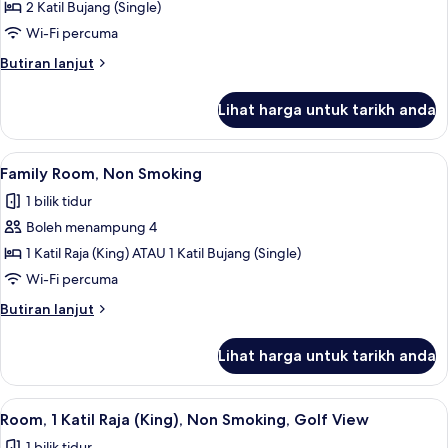
2
2 Katil Bujang (Single)
Katil
Wi-Fi percuma
Bujang
Butiran
Butiran lanjut
(Single),
selanjutnya
Non
untuk
Lihat harga untuk tarikh anda
Room,
Smoking
2
Katil
Lihat
Family Room, Non Smoking | Peti besi d
4
Bujang
Family Room, Non Smoking
semua
(Single),
1 bilik tidur
Non
foto
Smoking
Boleh menampung 4
untuk
Family
1 Katil Raja (King) ATAU 1 Katil Bujang (Single)
Room,
Wi-Fi percuma
Non
Butiran
Butiran lanjut
Smoking
selanjutnya
untuk
Lihat harga untuk tarikh anda
Family
Room,
Non
Lihat
Peti besi dalam bilik, meja, seterika/pa
5
Smoking
Room, 1 Katil Raja (King), Non Smoking, Golf View
semua
1 bilik tidur