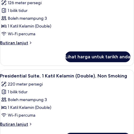
126 meter persegi
Smoking
foto
1 bilik tidur
untuk
Club
Boleh menampung 3
Suite,
1 Katil Kelamin (Double)
1
Wi-Fi percuma
Bedroom,
Butiran
Butiran lanjut
Non
selanjutnya
Smoking
untuk
Lihat harga untuk tarikh anda
Club
Suite,
1
Lihat
Presidential Suite, 1 Katil Kelamin (Do
5
Bedroom,
Presidential Suite, 1 Katil Kelamin (Double), Non Smoking
semua
Non
220 meter persegi
Smoking
foto
1 bilik tidur
untuk
Presidential
Boleh menampung 3
Suite,
1 Katil Kelamin (Double)
1
Wi-Fi percuma
Katil
Butiran
Butiran lanjut
Kelamin
selanjutnya