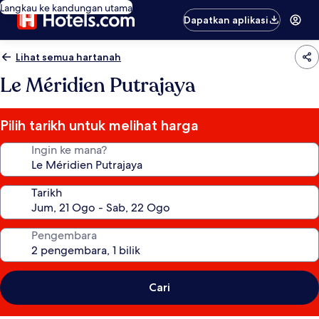
Langkau ke kandungan utama
Dapatkan aplikasi
Lihat semua hartanah
Le Méridien Putrajaya
Pilih tarikh untuk melihat harga
Ingin ke mana?
Tarikh
Pengembara
Cari