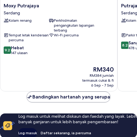
Moxy
Putrajay
Moxy Putrajaya
Putraj
Putrajaya
Marriott
Serdang
Serdan
Serdang
Hotel
Kolam renang
Perkhidmatan
Kolam
Serdan
pengangkutan lapangan
terbang
Tempat letak kenderaan
Wi-Fi percuma
Parkir 
percuma
8.2
San
8.2
9.2
Hebat
daripad
478 
9.2
daripada
147 ulasan
10,
10,
Sangat
Hebat,
Baik,
Harga
RM340
147
478
ialah
ulasan
ulasan
RM384 jumlah
RM340
termasuk cukai & fi
6 Sep - 7 Sep
Bandingkan hartanah yang serupa
Log masuk untuk melihat diskaun dan faedah yang layak. Lebih
banyak ganjaran untuk lebih banyak pengembaraan!
Log masuk
Daftar sekarang, ia percuma