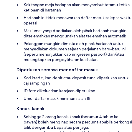
Kakitangan meja hadapan akan menyambut tetamu ketika
ketibaan di hartanah
Hartanah ini tidak menawarkan daftar masuk selepas waktu
operasi
Maklumat yang disediakan oleh pihak hartanah mungkin
diterjemahkan menggunakan alat terjemahan automatik
Pelanggan mungkin diminta oleh pihak hartanah untuk
menyediakan dokumen sejarah perjalanan baru-baru ini
(seperti menunjukkan cap imigresen pasport) dan/atau
melengkapkan pengisytiharan kesihatan.
Diperlukan semasa mendaftar masuk
Kad kredit, kad debit atau deposit tunai diperlukan untuk
caj sampingan
ID foto dikeluarkan kerajaan diperlukan
Umur daftar masuk minimum ialah 18
Kanak-kanak
Sehingga 2 orang kanak-kanak (berumur 4 tahun ke
bawah) boleh menginap secara percuma apabila berkongsi
bilik dengan ibu bapa atau penjaga,