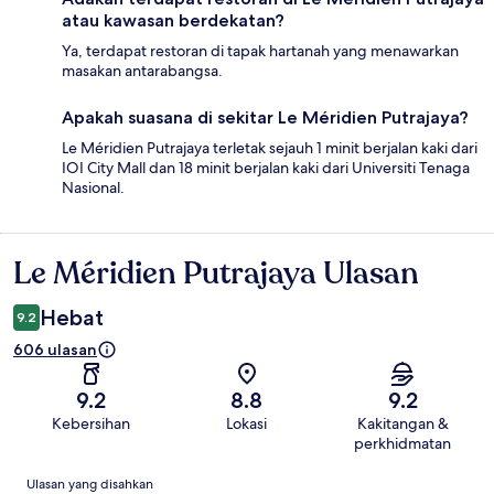
atau kawasan berdekatan?
Ya, terdapat restoran di tapak hartanah yang menawarkan
masakan antarabangsa.
Apakah suasana di sekitar Le Méridien Putrajaya?
Le Méridien Putrajaya terletak sejauh 1 minit berjalan kaki dari
IOI City Mall dan 18 minit berjalan kaki dari Universiti Tenaga
Nasional.
Le Méridien Putrajaya Ulasan
Ulasan
Hebat
9.2
606 ulasan
9.2
8.8
9.2
Kebersihan
Lokasi
Kakitangan &
perkhidmatan
Ulasan
Ulasan yang disahkan