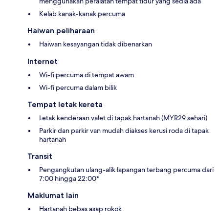
menggunakan peralatan tempat tidur yang sedia ada
Kelab kanak-kanak percuma
Haiwan peliharaan
Haiwan kesayangan tidak dibenarkan
Internet
Wi-fi percuma di tempat awam
Wi-fi percuma dalam bilik
Tempat letak kereta
Letak kenderaan valet di tapak hartanah (MYR29 sehari)
Parkir dan parkir van mudah diakses kerusi roda di tapak
hartanah
Transit
Pengangkutan ulang-alik lapangan terbang percuma dari
7:00 hingga 22:00*
Maklumat lain
Hartanah bebas asap rokok