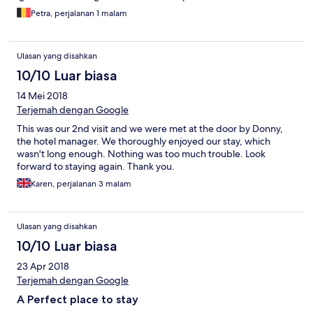
(silly) you (but still, better not try to beat the jelly's and just enjoy
Petra, perjalanan 1 malam
a walk along the beautiful beach)!
Ulasan yang disahkan
10/10 Luar biasa
14 Mei 2018
Terjemah dengan Google
This was our 2nd visit and we were met at the door by Donny,
the hotel manager. We thoroughly enjoyed our stay, which
wasn't long enough. Nothing was too much trouble. Look
forward to staying again. Thank you.
Karen, perjalanan 3 malam
Ulasan yang disahkan
10/10 Luar biasa
23 Apr 2018
Terjemah dengan Google
A Perfect place to stay