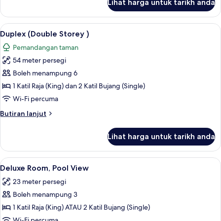
Lihat harga untuk tarikh anda
Room
(Dinawan
Wing)
Lihat
Duplex (Double Storey ) | Pemandangan
9
Duplex (Double Storey )
semua
Pemandangan taman
foto
54 meter persegi
untuk
Duplex
Boleh menampung 6
(Double
1 Katil Raja (King) dan 2 Katil Bujang (Single)
Storey
Wi-Fi percuma
)
Butiran
Butiran lanjut
selanjutnya
untuk
Lihat harga untuk tarikh anda
Duplex
(Double
Storey
Lihat
Deluxe Room, Pool View | Bar mini, peti
5
)
Deluxe Room, Pool View
semua
23 meter persegi
foto
Boleh menampung 3
untuk
Deluxe
1 Katil Raja (King) ATAU 2 Katil Bujang (Single)
Room,
Wi-Fi percuma