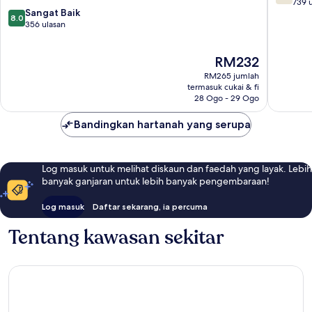
Kinabal
daripad
739 
8.0
Sangat Baik
10,
8.0
daripada
356 ulasan
Baik,
10,
739
Sangat
ulasan
Harga
RM232
Baik,
ialah
356
RM265 jumlah
RM232
ulasan
termasuk cukai & fi
28 Ogo - 29 Ogo
Bandingkan hartanah yang serupa
Log masuk untuk melihat diskaun dan faedah yang layak. Lebih
banyak ganjaran untuk lebih banyak pengembaraan!
Log masuk
Daftar sekarang, ia percuma
Tentang kawasan sekitar