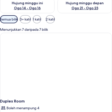
Semak ketersediaan untuk hujung minggu ini Ogo 14 - Ogo 16
Semak ketersediaan untuk hu
Hujung minggu ini
Hujung minggu depan
Ogo 14 - Ogo 16
Ogo 21 - Ogo 23
Penapis
Semua bilik
3+ katil
1 katil
2 katil
yang
tersedia
Menunjukkan 7 daripada 7 bilik
untuk
bilik
Duplex Room
Boleh menampung 4