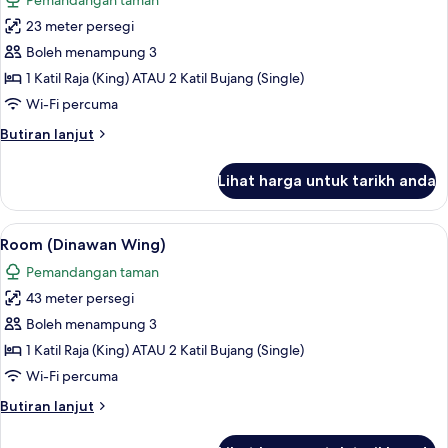
Pemandangan taman
foto
23 meter persegi
untuk
Deluxe
Boleh menampung 3
Room,
1 Katil Raja (King) ATAU 2 Katil Bujang (Single)
Garden
Wi-Fi percuma
View
Butiran
Butiran lanjut
selanjutnya
untuk
Lihat harga untuk tarikh anda
Deluxe
Room,
Garden
Lihat
Room (Dinawan Wing) | Bar mini, peti b
7
View
Room (Dinawan Wing)
semua
Pemandangan taman
foto
43 meter persegi
untuk
Room
Boleh menampung 3
(Dinawan
1 Katil Raja (King) ATAU 2 Katil Bujang (Single)
Wing)
Wi-Fi percuma
Butiran
Butiran lanjut
selanjutnya
untuk