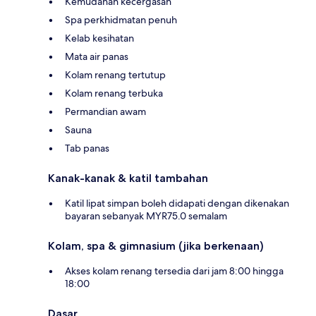
Kemudahan kecergasan
Spa perkhidmatan penuh
Kelab kesihatan
Mata air panas
Kolam renang tertutup
Kolam renang terbuka
Permandian awam
Sauna
Tab panas
Kanak-kanak & katil tambahan
Katil lipat simpan boleh didapati dengan dikenakan
bayaran sebanyak MYR75.0 semalam
Kolam, spa & gimnasium (jika berkenaan)
Akses kolam renang tersedia dari jam 8:00 hingga
18:00
Dasar