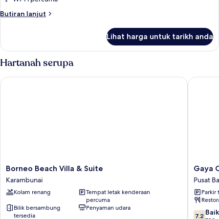
Pool
Butiran
Butiran lanjut
View
selanjutnya
untuk
Lihat harga untuk tarikh anda
Deluxe
Room,
Pool
Hartanah serupa
View
Borneo Beach Villa & Suite
Gaya Cen
Borneo
Gaya
Borneo Beach Villa & Suite
Gaya C
Beach
Centre
Karambunai
Pusat B
Villa
Hotel
Kolam renang
Tempat letak kenderaan
Parkir 
&
Pusat
percuma
Restor
Suite
Bandar
Bilik bersambung
Penyaman udara
Karambunai
Kota
7.2
Baik
tersedia
7.2