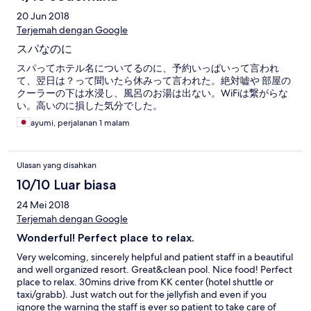
20 Jun 2018
Terjemah dengan Google
スパなのに
スパってホテル名についてるのに、予約いっぱいって言われ
て、翌日は？って聞いたら休みって言われた。絶対嘘や 部屋の
クーラーの下は水浸し、風呂のお湯は出ない。WiFiは繋がらな
い。高いのに損した気分でした。
ayumi, perjalanan 1 malam
Ulasan yang disahkan
10/10 Luar biasa
24 Mei 2018
Terjemah dengan Google
Wonderful! Perfect place to relax.
Very welcoming, sincerely helpful and patient staff in a beautiful
and well organized resort. Great&clean pool. Nice food! Perfect
place to relax. 30mins drive from KK center (hotel shuttle or
taxi/grabb). Just watch out for the jellyfish and even if you
ignore the warning the staff is ever so patient to take care of