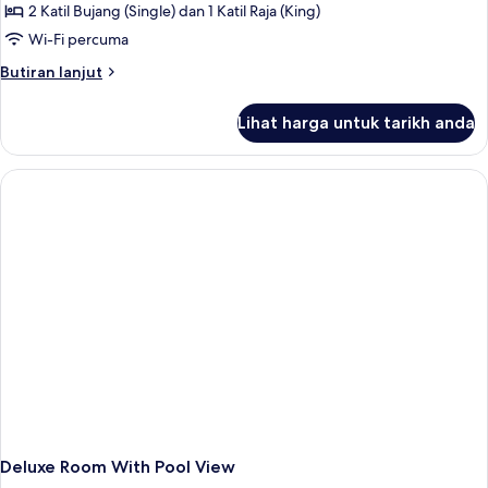
2 Katil Bujang (Single) dan 1 Katil Raja (King)
Wi-Fi percuma
Butiran
Butiran lanjut
selanjutnya
untuk
Lihat harga untuk tarikh anda
Duplex
Room
Deluxe Room With Pool View