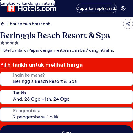
Langkau ke kandungan utama
Dapatkan aplikasi
Lihat semua hartanah
Beringgis Beach Resort & Spa
Hartanah
4.0
Hotel pantai di Papar dengan restoran dan bar/ruang istirahat
bintang
Pilih tarikh untuk melihat harga
Ingin ke mana?
Tarikh
Pengembara
Cari