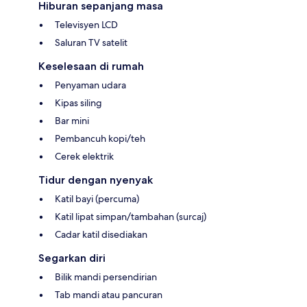
Hiburan sepanjang masa
Televisyen LCD
Saluran TV satelit
Keselesaan di rumah
Penyaman udara
Kipas siling
Bar mini
Pembancuh kopi/teh
Cerek elektrik
Tidur dengan nyenyak
Katil bayi (percuma)
Katil lipat simpan/tambahan (surcaj)
Cadar katil disediakan
Segarkan diri
Bilik mandi persendirian
Tab mandi atau pancuran