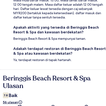
Masa mula daftar masuk: 15:00; Masa tamat daftar masuk:
12:00 tengah malam. Masa daftar keluar adalah 12:00 tengah
hari. Daftar keluar lewat tersedia dengan caj sebanyak
MYR200 (tertakluk kepada ketersediaan). daftar masuk dan
daftar keluar tanpa sentuh tersedia.
Apakah aktiviti yang tersedia di Beringgis Beach
Resort & Spa dan kawasan berdekatan?
Beringgis Beach Resort & Spa mempunyai taman.
Adakah terdapat restoran di Beringgis Beach Resort
& Spa atau kawasan berdekatan?
Ya, terdapat restoran di tapak hartanah.
Beringgis Beach Resort & Spa
Ulasan
Ulasan
Baik
7.8
56 ulasan