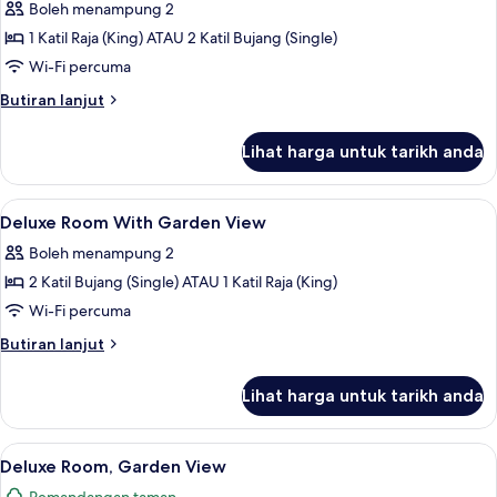
Boleh menampung 2
1 Katil Raja (King) ATAU 2 Katil Bujang (Single)
Wi-Fi percuma
Butiran
Butiran lanjut
selanjutnya
untuk
Lihat harga untuk tarikh anda
Deluxe
Room
With
Lihat
Bar mini, peti besi dalam bilik, katil b
1
Pool
Deluxe Room With Garden View
semua
View
Boleh menampung 2
foto
2 Katil Bujang (Single) ATAU 1 Katil Raja (King)
untuk
Deluxe
Wi-Fi percuma
Room
Butiran
Butiran lanjut
With
selanjutnya
untuk
Garden
Lihat harga untuk tarikh anda
Deluxe
View
Room
With
Lihat
Deluxe Room, Garden View | Pemandan
5
Garden
Deluxe Room, Garden View
semua
View