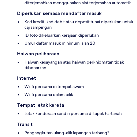
diterjemahkan menggunakan alat terjemahan automatik
Diperlukan semasa mendaftar masuk
Kad kredit, kad debit atau deposit tunai diperlukan untuk
caj sampingan
ID foto dikeluarkan kerajaan diperlukan
Umur daftar masuk minimum ialah 20
Haiwan peliharaan
Haiwan kesayangan atau haiwan perkhidmatan tidak
dibenarkan
Internet
Wi-fi percuma di tempat awam
Wi-fi percuma dalam bilik
Tempat letak kereta
Letak kenderaan sendiri percuma di tapak hartanah
Transit
Pengangkutan ulang-alik lapangan terbang*