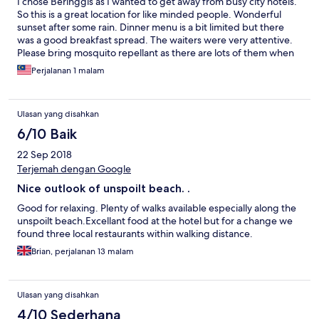
I chose Beringgis as I wanted to get away from busy city hotels.
So this is a great location for like minded people. Wonderful
sunset after some rain. Dinner menu is a bit limited but there
was a good breakfast spread. The waiters were very attentive.
Please bring mosquito repellant as there are lots of them when
out and about. The spa was a bit disappointing. Closed on
Perjalanan 1 malam
Tuesday which is the day I arrived. But the reception staff
managed to book me a whole body massage for the following
day and arranged late check-out. Although massage was good,
Ulasan yang disahkan
there was only one room with 3 couches. I would not have felt
comfortable if there were other guests on the adjacent couch.
6/10 Baik
22 Sep 2018
Terjemah dengan Google
Nice outlook of unspoilt beach. .
Good for relaxing. Plenty of walks available especially along the
unspoilt beach.Excellant food at the hotel but for a change we
found three local restaurants within walking distance.
Brian, perjalanan 13 malam
Ulasan yang disahkan
4/10 Sederhana