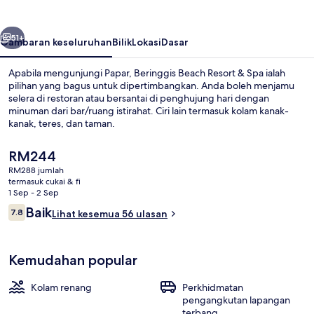
&
Spa
belumnya
Seterusnya
51+
Gambaran keseluruhan
Bilik
Lokasi
Dasar
Apabila mengunjungi Papar, Beringgis Beach Resort & Spa ialah
pilihan yang bagus untuk dipertimbangkan. Anda boleh menjamu
selera di restoran atau bersantai di penghujung hari dengan
minuman dari bar/ruang istirahat. Ciri lain termasuk kolam kanak-
kanak, teres, dan taman.
Harga
RM244
semasa
RM288 jumlah
ialah
termasuk cukai & fi
Kolam renang
RM244
1 Sep - 2 Sep
Ulasan
Baik
7.8
Lihat kesemua 56 ulasan
7.8 daripada 10
Kemudahan popular
Kolam renang
Perkhidmatan
pengangkutan lapangan
terbang