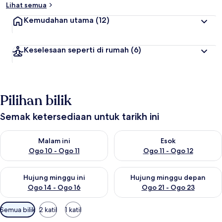
Lihat semua
Kemudahan utama
(12)
Keselesaan seperti di rumah
(6)
Pilihan bilik
Semak ketersediaan untuk tarikh ini
Semak ketersediaan untuk malam ini Ogo 10 - Ogo 11
Semak ketersediaan untuk eso
Malam ini
Esok
Ogo 10 - Ogo 11
Ogo 11 - Ogo 12
Semak ketersediaan untuk hujung minggu ini Ogo 14 - Ogo 16
Semak ketersediaan untuk hu
Hujung minggu ini
Hujung minggu depan
Ogo 14 - Ogo 16
Ogo 21 - Ogo 23
Penapis
Semua bilik
2 katil
1 katil
yang