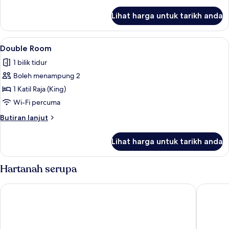
selanjutnya
untuk
Lihat harga untuk tarikh anda
Deluxe
Room
Lihat
Double Room | Meja, seterika/papan s
3
Double Room
semua
1 bilik tidur
foto
Boleh menampung 2
untuk
Double
1 Katil Raja (King)
Room
Wi-Fi percuma
Butiran
Butiran lanjut
selanjutnya
untuk
Lihat harga untuk tarikh anda
Double
Room
Hartanah serupa
Cinta Sayang Resort
Hotel Se