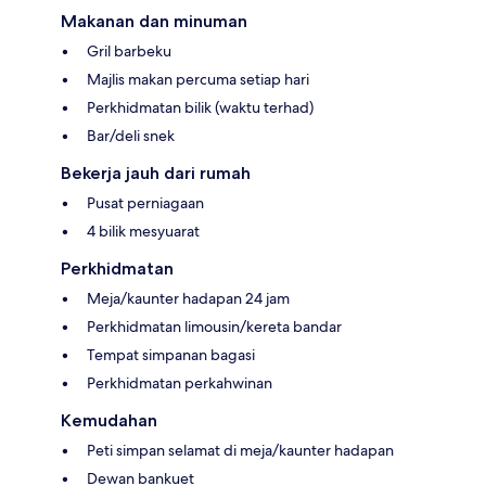
Makanan dan minuman
Gril barbeku
Majlis makan percuma setiap hari
Perkhidmatan bilik (waktu terhad)
Bar/deli snek
Bekerja jauh dari rumah
Pusat perniagaan
4 bilik mesyuarat
Perkhidmatan
Meja/kaunter hadapan 24 jam
Perkhidmatan limousin/kereta bandar
Tempat simpanan bagasi
Perkhidmatan perkahwinan
Kemudahan
Peti simpan selamat di meja/kaunter hadapan
Dewan bankuet