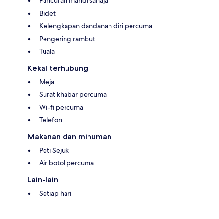
Pancuran mandi sahaja
Bidet
Kelengkapan dandanan diri percuma
Pengering rambut
Tuala
Kekal terhubung
Meja
Surat khabar percuma
Wi-fi percuma
Telefon
Makanan dan minuman
Peti Sejuk
Air botol percuma
Lain-lain
Setiap hari