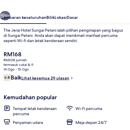
Sungai
Petani
belumnya
Seterusnya
15+
Gambaran keseluruhan
Bilik
Lokasi
Dasar
The Jerai Hotel Sungai Petani ialah pilihan penginapan yang bagus
di Sungai Petani. Anda akan dapat menikmati manfaat percuma
seperti Wi-fi dan letak kenderaan sendiri.
Harga
RM168
semasa
RM208 jumlah
ialah
termasuk cukai & fi
RM168
14 Ogo - 15 Ogo
Ulasan
Baik
6.8
Lihat kesemua 29 ulasan
Kolam renang terbuka
6.8 daripada 10
Kemudahan popular
Tempat letak kenderaan
Wi-Fi percuma
percuma
Penyaman udara
Meja depan 24/7