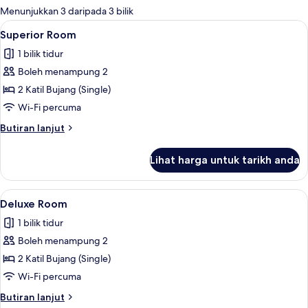
tersedia
Menunjukkan 3 daripada 3 bilik
untuk
Lihat
Superior Room | Meja, seterika/papan 
2
Superior Room
bilik
semua
1 bilik tidur
foto
Boleh menampung 2
untuk
Superior
2 Katil Bujang (Single)
Room
Wi-Fi percuma
Butiran
Butiran lanjut
selanjutnya
untuk
Lihat harga untuk tarikh anda
Superior
Room
Lihat
Deluxe Room | Meja, seterika/papan s
6
Deluxe Room
semua
1 bilik tidur
foto
Boleh menampung 2
untuk
Deluxe
2 Katil Bujang (Single)
Room
Wi-Fi percuma
Butiran
Butiran lanjut