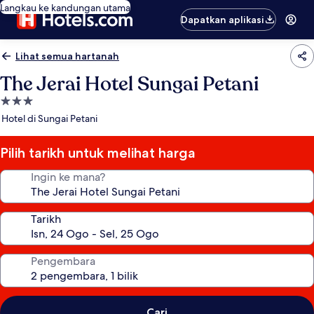
Langkau ke kandungan utama
Dapatkan aplikasi
Lihat semua hartanah
The Jerai Hotel Sungai Petani
Hartanah
3.0
Hotel di Sungai Petani
bintang
Pilih tarikh untuk melihat harga
Ingin ke mana?
Tarikh
Pengembara
Cari