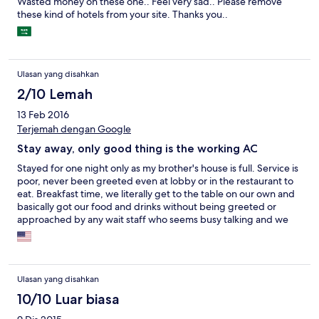
Wasted money on these one.. Feel very sad.. Please remove
these kind of hotels from your site. Thanks you..
Ulasan yang disahkan
2/10 Lemah
13 Feb 2016
Terjemah dengan Google
Stay away, only good thing is the working AC
Stayed for one night only as my brother's house is full. Service is
poor, never been greeted even at lobby or in the restaurant to
eat. Breakfast time, we literally get to the table on our own and
basically got our food and drinks without being greeted or
approached by any wait staff who seems busy talking and we
felt very unwelcome. Surface parking is convenient but would
have felt safer if there are security personnel around especially
at night. Location is ok, about one minute drive to downtown.
Bedroom is old with ceiling stains, torn carpets, bathroom
Ulasan yang disahkan
seems like stained with mold, years past update, could only get
warm but not hot shower. I would definitely look for a better
10/10 Luar biasa
place to stay next time around.