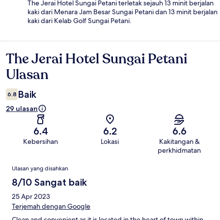
The Jerai Hotel Sungai Petani terletak sejauh 13 minit berjalan
kaki dari Menara Jam Besar Sungai Petani dan 13 minit berjalan
kaki dari Kelab Golf Sungai Petani.
The Jerai Hotel Sungai Petani
Ulasan
Ulasan
Baik
6.8
29 ulasan
6.4
6.2
6.6
Kebersihan
Lokasi
Kakitangan &
perkhidmatan
Ulasan
Ulasan yang disahkan
8/10 Sangat baik
25 Apr 2023
Terjemah dengan Google
Clean and convenient as it is located in the heart of town,within