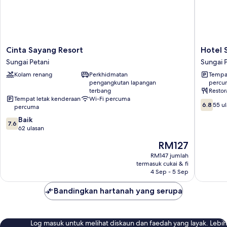
Cinta
Hotel
Cinta Sayang Resort
Hotel 
Sayang
Seri
Sungai Petani
Sungai 
Resort
Malaysia
Kolam renang
Perkhidmatan
Tempat
Sungai
Sungai
pengangkutan lapangan
percu
Petani
Petani
terbang
Restor
Sungai
Tempat letak kenderaan
Wi-Fi percuma
6.8
Petani
6.8
55 u
percuma
daripad
7.6
Baik
10,
7.6
daripada
62 ulasan
55
10,
ulasan
Harga
RM127
Baik,
ialah
62
RM147 jumlah
RM127
termasuk cukai & fi
ulasan
4 Sep - 5 Sep
Bandingkan hartanah yang serupa
Log masuk untuk melihat diskaun dan faedah yang layak. Lebih