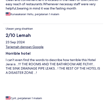
easy reach of restaurants.Whenever necessay staff were very
helpful,bearing in mind it was the fasting month
Kunasakaran Vellu, perjalanan 1 malam
Ulasan yang disahkan
2/10 Lemah
23 Sep 2024
Terjemah dengan Google
Horrible hotel
I can’t even find the words to describe how terrible this Hotel
Jerai is ..!!! THE ROOMS AND THE BATHROOM ARE FILTHY..
THE SINK DRAINAGE PIPE LEAKS.. ! THE REST OF THE HOTEL IS
A DISASTER ZONE ..!
Cyril, perjalanan 1 malam