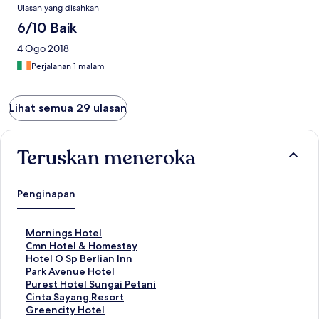
Ulasan yang disahkan
6/10 Baik
4 Ogo 2018
Perjalanan 1 malam
Lihat semua 29 ulasan
Teruskan meneroka
Penginapan
P
Mornings Hotel
a
P
Cmn Hotel & Homestay
u
a
P
Hotel O Sp Berlian Inn
t
u
a
P
Park Avenue Hotel
a
t
u
a
P
Purest Hotel Sungai Petani
n
a
t
u
a
P
Cinta Sayang Resort
S
n
a
t
u
a
P
Greencity Hotel