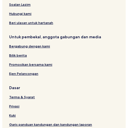
a
n
a
s
Soalan Lazim
n
i
n
i
a
Hubungi kami
Beri ulasan untuk hartanah
Untuk pembekal, anggota gabungan dan media
Bergabung dengan kami
Bilik berita
Promosikan bersama kami
Ejen Pelancongan
Dasar
Terma & Syarat
Privasi
Kuki
Garis panduan kandungan dan kandungan laporan