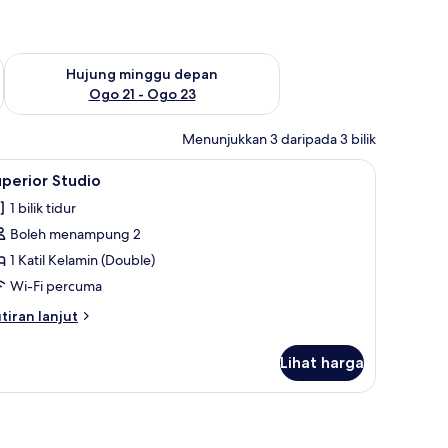
ggu ini Ogo 14 - Ogo 16
Semak ketersediaan untuk hujung minggu depan Ogo 21 - O
Hujung minggu depan
Ogo 21 - Ogo 23
Menunjukkan 3 daripada 3 bilik
a, seterika/papan seterika, Wi-fi percuma, cadar katil
ihat
Superior Studio | Meja, seterika/papan seterik
4
perior Studio
emua
1 bilik tidur
oto
Boleh menampung 2
ntuk
uperior
1 Katil Kelamin (Double)
tudio
Wi-Fi percuma
tiran
tiran lanjut
lanjutnya
tuk
Lihat harga
perior
udio