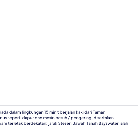
Superior Stu
ada dalam lingkungan 15 minit berjalan kaki dari Taman
s seperti dapur dan mesin basuh / pengering, disertakan
am terletak berdekatan: jarak Stesen Bawah Tanah Bayswater ialah
Standard Stud