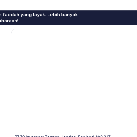
n faedah yang layak. Lebih banyak
mbaraan!
77-79 Inverness Terrace, London, England, W2 3JT