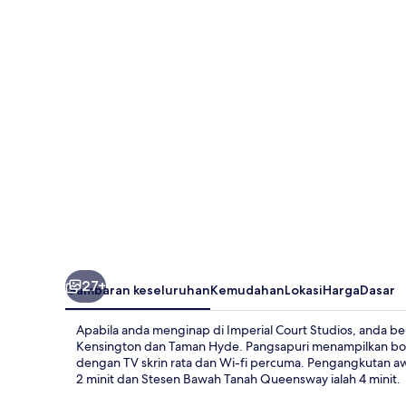
Studios
27+
Gambaran keseluruhan
Kemudahan
Lokasi
Harga
Dasar
Apabila anda menginap di Imperial Court Studios, anda ber
Kensington dan Taman Hyde. Pangsapuri menampilkan bonu
dengan TV skrin rata dan Wi-fi percuma. Pengangkutan aw
2 minit dan Stesen Bawah Tanah Queensway ialah 4 minit.