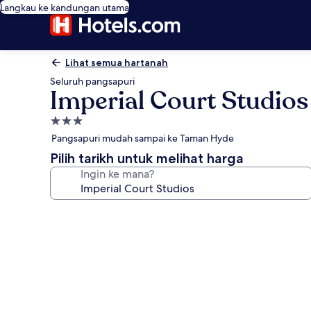
Langkau ke kandungan utama
Lihat semua hartanah
Seluruh pangsapuri
Imperial Court Studios
Hartanah
3.0
Pangsapuri mudah sampai ke Taman Hyde
bintang
Pilih tarikh untuk melihat harga
Ingin ke mana?
Galeri
foto
untuk
Imperial
Court