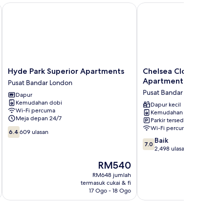
Hyde Park Superior Apartments
Chelsea Cloisters Serv
Hyde
Chelsea
Hyde Park Superior Apartments
Chelsea Cloisters Se
Park
Cloisters
Apartments
Pusat Bandar London
Superior
Serviced
Pusat Bandar London
Dapur
Apartments
Apartments
Kemudahan dobi
Pusat
Pusat
Dapur kecil
Wi-Fi percuma
Kemudahan dobi
Bandar
Bandar
Meja depan 24/7
Parkir tersedia
London
London
Wi-Fi percuma
6.4
6.4
609 ulasan
daripada
7.0
Baik
7.0
10,
daripada
2,498 ulasan
609
10,
Harga
RM540
ulasan
Baik,
ialah
2,498
RM648 jumlah
RM540
termasuk cukai & fi
t
ulasan
17 Ogo - 18 Ogo