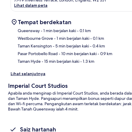
Lihat dalam peta
Tempat berdekatan
Queensway
- 1 min berjalan kaki
- 0.1 km
Westbourne Grove
- 1 min berjalan kaki
- 0.1 km
Pet
Taman Kensington
- 5 min berjalan kaki
- 0.4 km
Pasar Portobello Road
- 10 min berjalan kaki
- 0.9 km
Taman Hyde
- 15 min berjalan kaki
- 1.3 km
Lihat selanjutnya
Imperial Court Studios
Apabila anda menginap di Imperial Court Studios, anda berada dala
dan Taman Hyde. Pangsapuri menampilkan bonus seperti dapur dan 
dan Wi-fi percuma. Pengangkutan awam terletak berdekatan: jarak 
Bawah Tanah Queensway ialah 4 minit.
Saiz hartanah