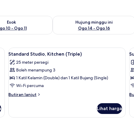
0
diaan untuk esok Ogo 10 - Ogo 11
Semak ketersediaan untuk hujung min
Esok
Hujung minggu ini
go 10 - Ogo 11
Ogo 14 - Ogo 16
, seterika/papan seterika, Wi-fi percuma, cadar katil
Lihat
Standard Studio, Kitchen (Triple) | Mej
L
8
Standard Studio, Kitchen (Triple)
Su
semua
s
25 meter persegi
foto
f
Boleh menampung 3
untuk
u
Standard
S
1 Katil Kelamin (Double) dan 1 Katil Bujang (Single)
Studio,
S
Wi-Fi percuma
Kitchen
Butiran
Bu
Butiran lanjut
Bu
(Triple)
selanjutnya
se
untuk
un
a
Lihat harga
Standard
Su
Studio,
St
Kitchen
(Triple)