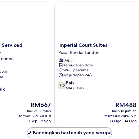
Serviced Apartments
Imperial Court Suites
Imperial
 Serviced
Imperial Court Suites
Court
s
Pusat Bandar London
Suites
 London
Dapur
Pusat
Kemudahan dobi
Bandar
Wi-Fi percuma
dobi
London
Meja depan 24/7
ma
7.0
Baik
7.0
daripada
634 ulasan
aik
10,
Baik,
Harga
Harga
RM667
RM488
634
ialah
ialah
ulasan
RM801 jumlah
RM586 jumlah
RM667
RM488
termasuk cukai & fi
termasuk cukai & fi
1 Sep - 2 Sep
13 Ogo - 14 Ogo
Bandingkan hartanah yang serupa