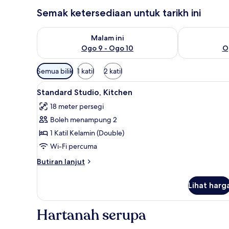
Semak ketersediaan untuk tarikh ini
Semak ketersediaan untuk malam ini Ogo 9 - Ogo 1
Semak keterse
Malam ini
Ogo 9 - Ogo 10
O
Penapis
Semua bilik
1 katil
2 katil
yang
Lihat
Standard Studio, Kitchen | Meja
tersedia
15
Standard Studio, Kitchen
semua
untuk
18 meter persegi
foto
bilik
Boleh menampung 2
untuk
Standard
1 Katil Kelamin (Double)
Studio,
Wi-Fi percuma
Kitchen
Butiran
Butiran lanjut
selanjutnya
untuk
Lihat harg
Standard
Studio,
Kitchen
Hartanah serupa