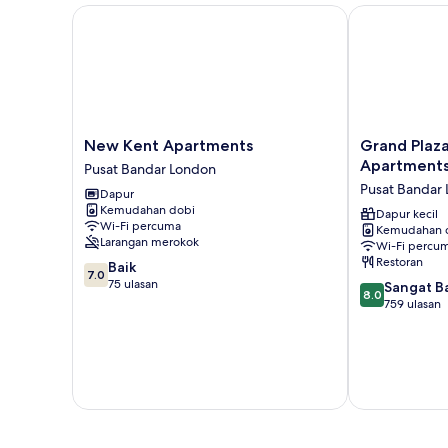
New Kent Apartments
Grand Plaza 
New
Grand
New Kent Apartments
Grand Plaza
Kent
Plaza
Apartment
Pusat Bandar London
Apartments
Serviced
Pusat Bandar
Dapur
Pusat
Apartments
Kemudahan dobi
Bandar
Pusat
Dapur kecil
Wi-Fi percuma
Kemudahan 
London
Bandar
Larangan merokok
Wi-Fi percu
London
Restoran
7.0
Baik
7.0
daripada
75 ulasan
8.0
Sangat B
8.0
10,
daripada
759 ulasan
Baik,
10,
75
Sangat
ulasan
Baik,
759
ulasan