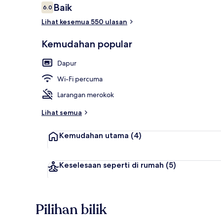
Ulasan
Baik
6.0
6.0 daripada 10
Lihat kesemua 550 ulasan
Pintu masuk 
Kemudahan popular
Dapur
Wi-Fi percuma
Larangan merokok
Lihat semua
Kemudahan utama
(4)
Keselesaan seperti di rumah
(5)
Pilihan bilik