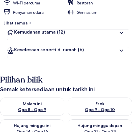
Wi-Fi percuma
Restoran
Penyaman udara
Gimnasium
Lihat semua
Kemudahan utama
(12)
Keselesaan seperti di rumah
(6)
Pilihan bilik
Semak ketersediaan untuk tarikh ini
Semak ketersediaan untuk malam ini Ogo 8 - Ogo 9
Semak ketersediaan untuk es
Malam ini
Esok
Ogo 8 - Ogo 9
Ogo 9 - Ogo 10
Semak ketersediaan untuk hujung minggu ini Ogo 14 - Ogo 16
Semak ketersediaan untuk hu
Hujung minggu ini
Hujung minggu depan
Ogo 14 - Ogo 16
Ogo 21 - Ogo 23