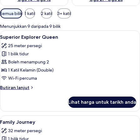
Penapis
Semua bilik
1 katil
2 katil
3+ katil
yang
tersedia
Menunjukkan 9 daripada 9 bilik
untuk
Lihat
Superior Explorer Queen | Peti besi dal
7
Superior Explorer Queen
bilik
semua
25 meter persegi
foto
1 bilik tidur
untuk
Superior
Boleh menampung 2
Explorer
1 Katil Kelamin (Double)
Queen
Wi-Fi percuma
Butiran
Butiran lanjut
selanjutnya
untuk
Lihat harga untuk tarikh anda
Superior
Explorer
Queen
Lihat
Family Journey | Pemandangan dari bi
13
Family Journey
semua
32 meter persegi
foto
1 bilik tidur