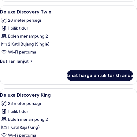
Twin
Lihat
Deluxe Discovery Twin | Peti besi dalam
9
Deluxe Discovery Twin
semua
28 meter persegi
foto
1 bilik tidur
untuk
Deluxe
Boleh menampung 2
Discovery
2 Katil Bujang (Single)
Twin
Wi-Fi percuma
Butiran
Butiran lanjut
selanjutnya
untuk
Lihat harga untuk tarikh anda
Deluxe
Discovery
Twin
Lihat
Deluxe Discovery King | Peti besi dalam
16
Deluxe Discovery King
semua
28 meter persegi
foto
1 bilik tidur
untuk
Deluxe
Boleh menampung 2
Discovery
1 Katil Raja (King)
King
Wi-Fi percuma