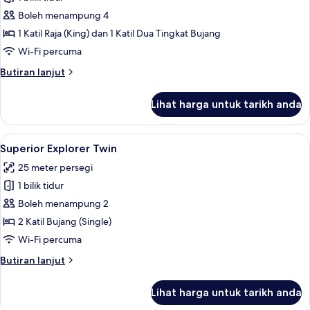
untuk
Family
Boleh menampung 4
Journey
1 Katil Raja (King) dan 1 Katil Dua Tingkat Bujang
Wi-Fi percuma
Butiran
Butiran lanjut
selanjutnya
untuk
Lihat harga untuk tarikh anda
Family
Journey
Lihat
Superior Explorer Twin | Peti besi dalam
6
Superior Explorer Twin
semua
25 meter persegi
foto
1 bilik tidur
untuk
Superior
Boleh menampung 2
Explorer
2 Katil Bujang (Single)
Twin
Wi-Fi percuma
Butiran
Butiran lanjut
selanjutnya
untuk
Lihat harga untuk tarikh anda
Superior
Explorer