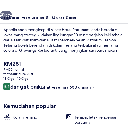
belumnya
Seterusnya
137+
Gambaran keseluruhan
Bilik
Lokasi
Dasar
Apabila anda menginap di Vince Hotel Pratunam, anda berada di
lokasi yang strategik, dalam lingkungan 10 minit berjalan kaki sahaja
dari Pasar Pratunam dan Pusat Membeli-belah Platinum Fashion.
Tetamu boleh berendam di kolam renang terbuka atau menjamu
selera di Growings Restaurant, yang menyajikan sarapan, makan
tengah hari dan makan malam. Sorotan lain termasuk pusat
kecergasan dan bar/ruang istirahat. Pengembara lain menyukai
Harga
RM281
kakitangan. Pengangkutan awam terletak berdekatan: jarak Stesen
semasa
RM331 jumlah
Phaya Thai ialah 8 minit dan Stesen BTS Rachathewi ialah 9 minit.
ialah
termasuk cukai & fi
Depan hartanah
RM281
18 Ogo - 19 Ogo
Ulasan
Sangat baik
8.4
Lihat kesemua 630 ulasan
8.4 daripada 10
Kemudahan popular
Kolam renang
Tempat letak kenderaan
percuma