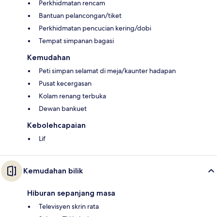
Perkhidmatan rencam
Bantuan pelancongan/tiket
Perkhidmatan pencucian kering/dobi
Tempat simpanan bagasi
Kemudahan
Peti simpan selamat di meja/kaunter hadapan
Pusat kecergasan
Kolam renang terbuka
Dewan bankuet
Kebolehcapaian
Lif
Kemudahan bilik
Hiburan sepanjang masa
Televisyen skrin rata