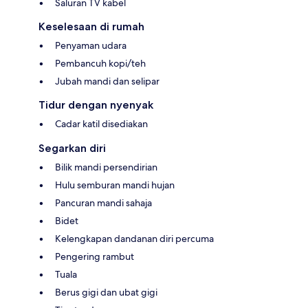
Saluran TV kabel
Keselesaan di rumah
Penyaman udara
Pembancuh kopi/teh
Jubah mandi dan selipar
Tidur dengan nyenyak
Cadar katil disediakan
Segarkan diri
Bilik mandi persendirian
Hulu semburan mandi hujan
Pancuran mandi sahaja
Bidet
Kelengkapan dandanan diri percuma
Pengering rambut
Tuala
Berus gigi dan ubat gigi