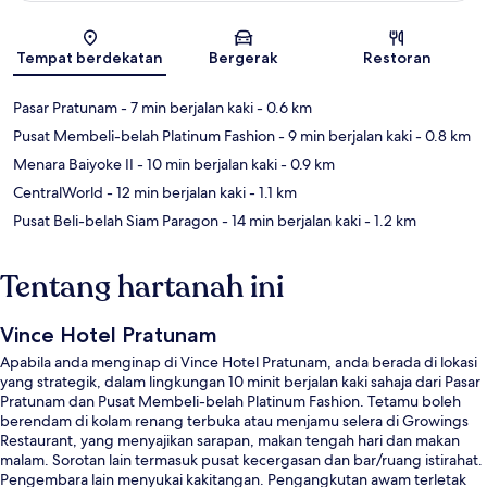
Peta
Tempat berdekatan
Bergerak
Restoran
Pasar Pratunam
- 7 min berjalan kaki
- 0.6 km
Pusat Membeli-belah Platinum Fashion
- 9 min berjalan kaki
- 0.8 km
Menara Baiyoke II
- 10 min berjalan kaki
- 0.9 km
CentralWorld
- 12 min berjalan kaki
- 1.1 km
Pusat Beli-belah Siam Paragon
- 14 min berjalan kaki
- 1.2 km
Tentang hartanah ini
Vince Hotel Pratunam
Apabila anda menginap di Vince Hotel Pratunam, anda berada di lokasi
yang strategik, dalam lingkungan 10 minit berjalan kaki sahaja dari Pasar
Pratunam dan Pusat Membeli-belah Platinum Fashion. Tetamu boleh
berendam di kolam renang terbuka atau menjamu selera di Growings
Restaurant, yang menyajikan sarapan, makan tengah hari dan makan
malam. Sorotan lain termasuk pusat kecergasan dan bar/ruang istirahat.
Pengembara lain menyukai kakitangan. Pengangkutan awam terletak