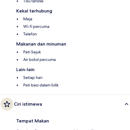
Tisu tandas
Kekal terhubung
Meja
Wi-fi percuma
Telefon
Makanan dan minuman
Peti Sejuk
Air botol percuma
Lain-lain
Setiap hari
Peti besi dalam bilik
Ciri istimewa
Tempat Makan