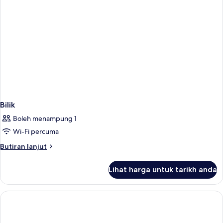
Bilik
Boleh menampung 1
Wi-Fi percuma
Butiran
Butiran lanjut
selanjutnya
untuk
Lihat harga untuk tarikh anda
Bilik