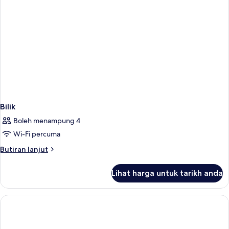
Bilik
Boleh menampung 4
Wi-Fi percuma
Butiran
Butiran lanjut
selanjutnya
untuk
Lihat harga untuk tarikh anda
Bilik