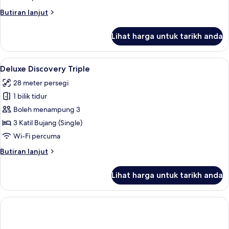
Butiran
Butiran lanjut
selanjutnya
untuk
Lihat harga untuk tarikh anda
Deluxe
Discovery
King
Lihat
Deluxe Discovery Triple | Peti besi dala
13
Deluxe Discovery Triple
semua
28 meter persegi
foto
1 bilik tidur
untuk
Deluxe
Boleh menampung 3
Discovery
3 Katil Bujang (Single)
Triple
Wi-Fi percuma
Butiran
Butiran lanjut
selanjutnya
untuk
Lihat harga untuk tarikh anda
Deluxe
Discovery
Triple