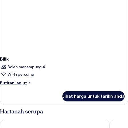
Bilik
Boleh menampung 4
Wi-Fi percuma
Butiran
Butiran lanjut
selanjutnya
untuk
Lihat harga untuk tarikh anda
Bilik
Hartanah serupa
Asia Hotel Bangkok
Centre P