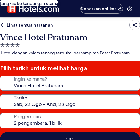
Langkau ke kandungan utama
Dapatkan aplikasi
Lihat semua hartanah
Vince Hotel Pratunam
Hartanah
4.0
Hotel dengan kolam renang terbuka, berhampiran Pasar Pratunam
bintang
Pilih tarikh untuk melihat harga
Ingin ke mana?
Tarikh
Pengembara
Cari