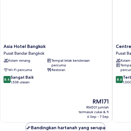
Asia
Centre
Asia Hotel Bangkok
Centre
Hotel
Point
Pusat Bandar Bangkok
Pusat B
Bangkok
Plus
Kolam renang
Tempat letak kenderaan
Kolam
Pusat
Hotel
percuma
Tempat
Bandar
Pratuna
Wi-Fi percuma
Restoran
percu
Bangkok
Pusat
8.4
8.6
Sangat Baik
Bandar
Ter
8.4
8.6
daripada
daripad
1,538 ulasan
Bangko
1,00
10,
10,
Sangat
Terbaik,
Baik,
1,000
Harga
RM171
1,538
ulasan
ialah
RM201 jumlah
ulasan
RM171
termasuk cukai & fi
6 Sep - 7 Sep
Bandingkan hartanah yang serupa