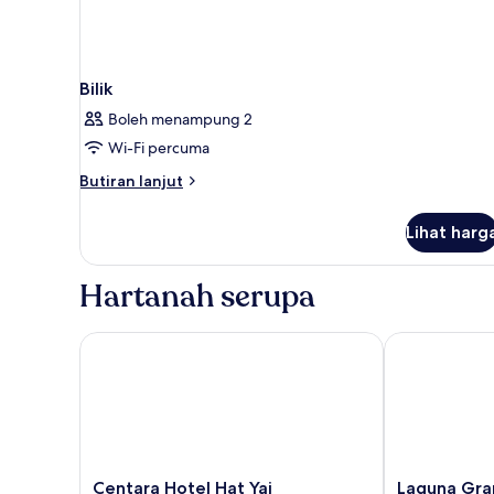
Bilik
Boleh menampung 2
Wi-Fi percuma
Butiran
Butiran lanjut
selanjutnya
untuk
Lihat harg
Bilik
Hartanah serupa
Centara Hotel Hat Yai
Laguna Grand
Centara
Laguna
Centara Hotel Hat Yai
Laguna Gra