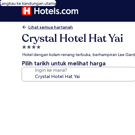
Langkau ke kandungan utama
Lihat semua hartanah
Crystal Hotel Hat Yai
Hartanah
4.0
Hotel dengan kolam renang terbuka, berhampiran Lee Gard
bintang
Pilih tarikh untuk melihat harga
Ingin ke mana?
Galeri
foto
untuk
Crystal
Hotel
Hat