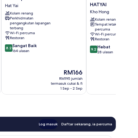
Sriphu
RESORT
HATYAI
Hat Yai
Hotel
HOTEL
Kho Hong
Kolam renang
Hat
HATYAI
Perkhidmatan
Yai
Kho
Kolam renang
pengangkutan lapangan
Tempat letak kenderaan
Hong
terbang
percuma
Wi-Fi percuma
Wi-Fi percuma
Restoran
Restoran
8.2
Sangat Baik
9.2
Hebat
8.2
9.2
daripada
164 ulasan
daripada
28 ulasan
10,
10,
Sangat
Hebat,
Baik,
28
Harga
RM166
164
ulasan
ialah
ulasan
RM195 jumlah
RM166
termasuk cukai & fi
t
1 Sep - 2 Sep
Log masuk
Daftar sekarang, ia percuma