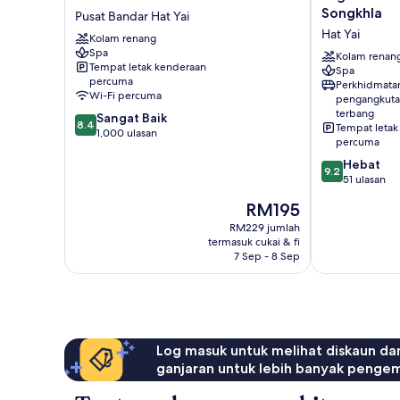
Hotel
Grand
Songkhla
Pusat Bandar Hat Yai
Hat
Hotel
Hat Yai
Kolam renang
Yai
&
Spa
Pusat
Spa
Kolam renan
Tempat letak kenderaan
Spa
Bandar
Songkhla
percuma
Perkhidmata
Hat
Hat
Wi-Fi percuma
pengangkuta
Yai
Yai
terbang
8.4
Sangat Baik
8.4
Tempat letak
daripada
1,000 ulasan
percuma
10,
9.2
Hebat
Sangat
9.2
daripada
51 ulasan
Baik,
10,
1,000
Harga
RM195
Hebat,
ulasan
ialah
51
RM229 jumlah
RM195
termasuk cukai & fi
ulasan
7 Sep - 8 Sep
Log masuk untuk melihat diskaun da
ganjaran untuk lebih banyak penge