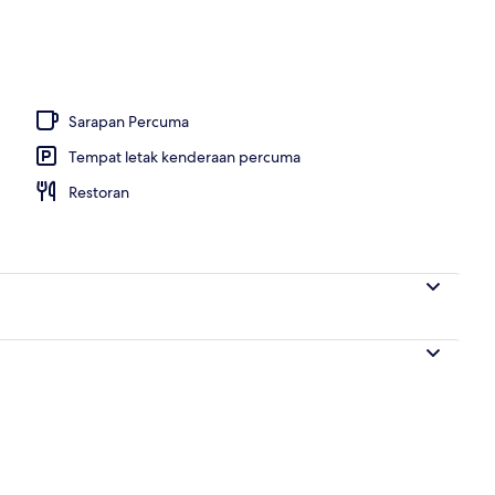
 terbuka, kerusi lepak pantai
Sarapan Percuma
Tempat letak kenderaan percuma
Restoran