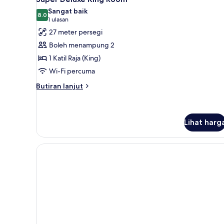
semua
Sangat baik
foto
8.0
8.0 daripada 10
(1
1 ulasan
untuk
ulasan)
27 meter persegi
Super
Boleh menampung 2
Deluxe
1 Katil Raja (King)
King
Wi-Fi percuma
Room
Butiran
Butiran lanjut
selanjutnya
untuk
Super
Deluxe
Lihat harg
King
Room