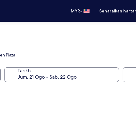
•
MYR
Senaraikan harta
en Plaza
Tarikh