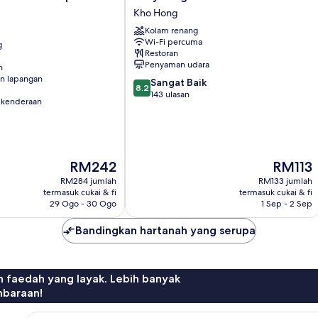
Signature
Kho Hong
Hotel
Kolam renang
Kho
Wi-Fi percuma
g
Hong
Restoran
Penyaman udara
n
n lapangan
8.2
Sangat Baik
8.2
daripada
143 ulasan
 kenderaan
10,
Sangat
Baik,
143
ulasan
Harga
Harga
RM242
RM113
ialah
ialah
RM284 jumlah
RM133 jumlah
RM242
RM113
termasuk cukai & fi
termasuk cukai & fi
29 Ogo - 30 Ogo
1 Sep - 2 Sep
Bandingkan hartanah yang serupa
n faedah yang layak. Lebih banyak
mbaraan!