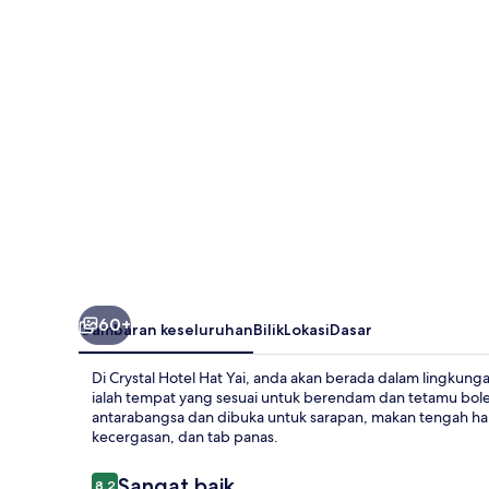
Yai
60+
Gambaran keseluruhan
Bilik
Lokasi
Dasar
Di Crystal Hotel Hat Yai, anda akan berada dalam lingkun
ialah tempat yang sesuai untuk berendam dan tetamu bol
antarabangsa dan dibuka untuk sarapan, makan tengah har
kecergasan, dan tab panas.
Ulasan
Sangat baik
8.2