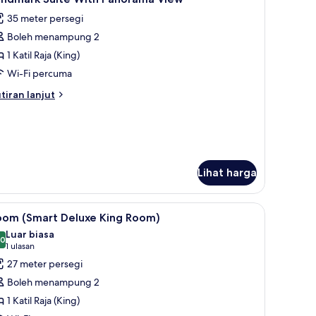
emua
35 meter persegi
oto
Boleh menampung 2
ntuk
andmark
1 Katil Raja (King)
uite
Wi-Fi percuma
ith
tiran
tiran lanjut
anorama
lanjutnya
iew
tuk
ndmark
ite
th
norama
Lihat harga
ew
| Cadar kapas Mesir, peralatan tempat tidur premium, bar mini
ihat
Room (Smart Deluxe King Room) | Cadar kapas
12
oom (Smart Deluxe King Room)
emua
Luar biasa
oto
.0
10.0 daripada 10
(1
1 ulasan
ntuk
ulasan)
27 meter persegi
oom
Boleh menampung 2
Smart
1 Katil Raja (King)
eluxe