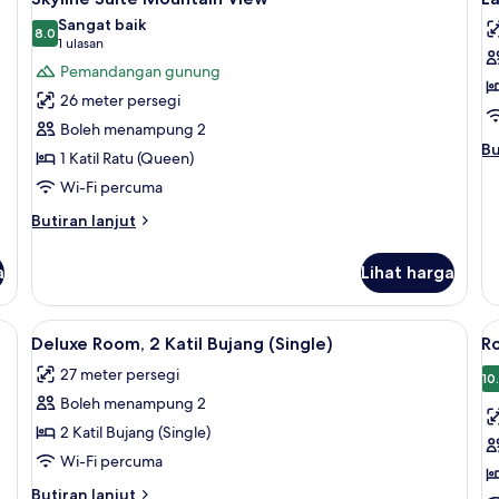
semua
s
Sangat baik
foto
8.0
f
8.0 daripada 10
(1
1 ulasan
untuk
u
ulasan)
Pemandangan gunung
Skyline
L
26 meter persegi
Suite
S
Boleh menampung 2
Mountain
W
Bu
Bu
1 Katil Ratu (Queen)
View
P
se
Wi-Fi percuma
V
un
La
Butiran
Butiran lanjut
Su
selanjutnya
Wi
untuk
Pa
a
Lihat harga
Skyline
Vi
Suite
Mountain
Lihat
Deluxe Room, 2 Katil Bujang (Single) 
L
11
View
Deluxe Room, 2 Katil Bujang (Single)
R
semua
s
27 meter persegi
foto
f
10
Boleh menampung 2
untuk
u
Deluxe
R
2 Katil Bujang (Single)
Room,
(
Wi-Fi percuma
2
D
Butiran
Butiran lanjut