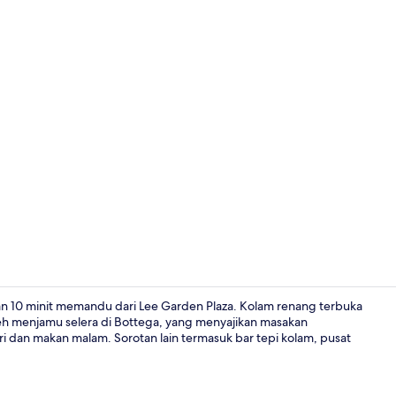
Sarapan, ma
gan 10 minit memandu dari Lee Garden Plaza. Kolam renang terbuka
eh menjamu selera di Bottega, yang menyajikan masakan
i dan makan malam. Sorotan lain termasuk bar tepi kolam, pusat
Perincian b