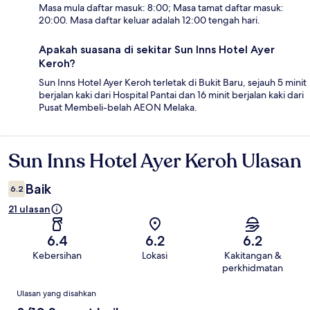
Masa mula daftar masuk: 8:00; Masa tamat daftar masuk:
20:00. Masa daftar keluar adalah 12:00 tengah hari.
Apakah suasana di sekitar Sun Inns Hotel Ayer
Keroh?
Sun Inns Hotel Ayer Keroh terletak di Bukit Baru, sejauh 5 minit
berjalan kaki dari Hospital Pantai dan 16 minit berjalan kaki dari
Pusat Membeli-belah AEON Melaka.
Sun Inns Hotel Ayer Keroh Ulasan
Ulasan
Baik
6.2
21 ulasan
6.4
6.2
6.2
Kebersihan
Lokasi
Kakitangan &
perkhidmatan
Ulasan
Ulasan yang disahkan