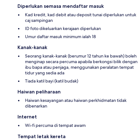
Diperlukan semasa mendaftar masuk
Kad kredit, kad debit atau deposit tunai diperlukan untuk
caj sampingan
ID foto dikeluarkan kerajaan diperlukan
Umur daftar masuk minimum ialah 18
Kanak-kanak
Seorang kanak-kanak (berumur 12 tahun ke bawah) boleh
menginap secara percuma apabila berkongsi bilik dengan
ibu bapa atau penjaga, menggunakan peralatan tempat
tidur yang sedia ada
Tiada katil bayi (katil budak)
Haiwan peliharaan
Haiwan kesayangan atau haiwan perkhidmatan tidak
dibenarkan
Internet
Wi-fi percuma di tempat awam
Tempat letak kereta