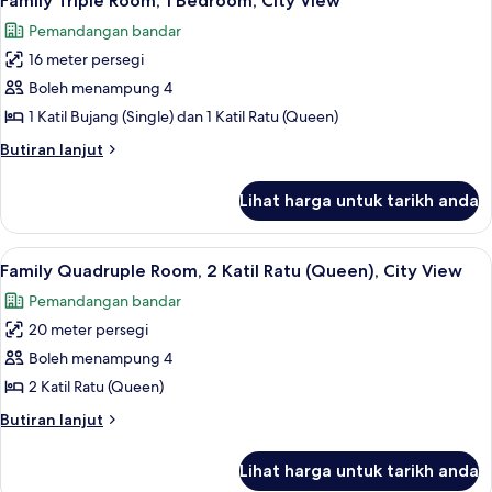
Family Triple Room, 1 Bedroom, City View
semua
Raja
View
Pemandangan bandar
(King),
foto
City
16 meter persegi
untuk
View
Family
Boleh menampung 4
Triple
1 Katil Bujang (Single) dan 1 Katil Ratu (Queen)
Room,
Butiran
Butiran lanjut
1
selanjutnya
Bedroom,
untuk
Lihat harga untuk tarikh anda
Family
City
Triple
View
Room,
Lihat
1 bilik tidur, meja, kalis bunyi, seterik
4
1
Family Quadruple Room, 2 Katil Ratu (Queen), City View
semua
Bedroom,
Pemandangan bandar
City
foto
View
20 meter persegi
untuk
Family
Boleh menampung 4
Quadruple
2 Katil Ratu (Queen)
Room,
Butiran
Butiran lanjut
2
selanjutnya
Katil
untuk
Lihat harga untuk tarikh anda
Family
Ratu