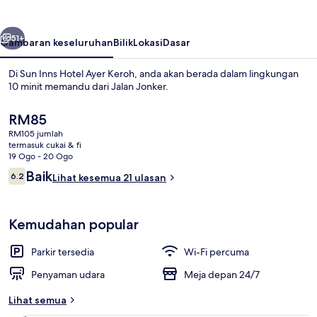
Ayer
Keroh
belumnya
Seterusnya
51+
Gambaran keseluruhan
Bilik
Lokasi
Dasar
Di Sun Inns Hotel Ayer Keroh, anda akan berada dalam lingkungan
10 minit memandu dari Jalan Jonker.
Harga
RM85
semasa
RM105 jumlah
ialah
termasuk cukai & fi
RM85
19 Ogo - 20 Ogo
Ulasan
Baik
6.2
Lihat kesemua 21 ulasan
6.2 daripada 10
1 bilik tidur, meja, kalis bunyi, seterik
Kemudahan popular
Parkir tersedia
Wi-Fi percuma
Penyaman udara
Meja depan 24/7
Lihat semua