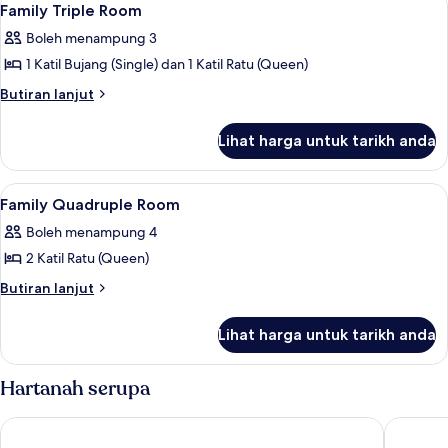
4
with
Window
Family Triple Room
semua
No
Boleh menampung 3
Window
foto
1 Katil Bujang (Single) dan 1 Katil Ratu (Queen)
untuk
Family
Butiran
Butiran lanjut
selanjutnya
Triple
untuk
Room
Lihat harga untuk tarikh anda
Family
Triple
Room
Lihat
1 bilik tidur, meja, kalis bunyi, seterik
5
Family Quadruple Room
semua
Boleh menampung 4
foto
2 Katil Ratu (Queen)
untuk
Family
Butiran
Butiran lanjut
selanjutnya
Quadruple
untuk
Room
Lihat harga untuk tarikh anda
Family
Quadruple
Room
Hartanah serupa
Casa Bonita Hotel
Good2St