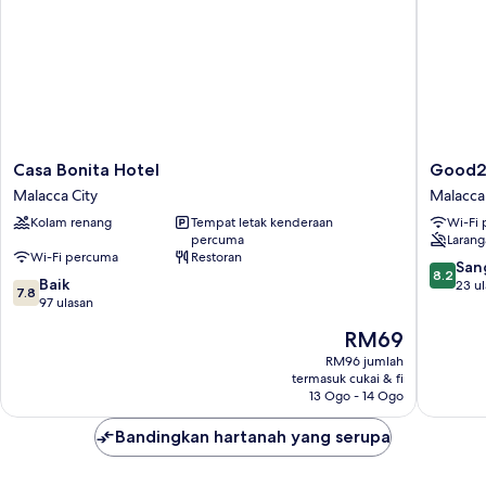
Casa
Good2S
Casa Bonita Hotel
Good2
Bonita
Hotel
Malacca City
Malacca 
Hotel
Malacca
Kolam renang
Tempat letak kenderaan
Wi-Fi
Malacca
City
percuma
Laran
City
Wi-Fi percuma
Restoran
8.2
San
8.2
7.8
Baik
daripad
23 u
7.8
daripada
97 ulasan
10,
10,
Sangat
Harga
RM69
Baik,
Baik,
ialah
97
RM96 jumlah
23
RM69
termasuk cukai & fi
ulasan
ulasan
13 Ogo - 14 Ogo
Bandingkan hartanah yang serupa