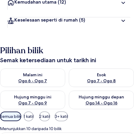
Kemudahan utama
(12)
Keselesaan seperti di rumah
(5)
Pilihan bilik
Semak ketersediaan untuk tarikh ini
Semak ketersediaan untuk malam ini Ogo 6 - Ogo 7
Semak ketersediaan untuk es
Malam ini
Esok
Ogo 6 - Ogo 7
Ogo 7 - Ogo 8
Semak ketersediaan untuk hujung minggu ini Ogo 7 - Ogo 9
Semak ketersediaan untuk hu
Hujung minggu ini
Hujung minggu depan
Ogo 7 - Ogo 9
Ogo 14 - Ogo 16
Penapis
Semua bilik
1 katil
2 katil
3+ katil
yang
tersedia
Menunjukkan 10 daripada 10 bilik
untuk