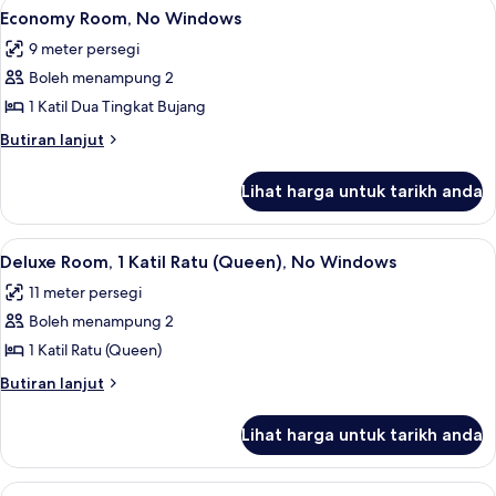
Lihat
1 bilik tidur, meja, kalis bunyi, seterik
4
Economy Room, No Windows
bilik
semua
9 meter persegi
foto
Boleh menampung 2
untuk
Economy
1 Katil Dua Tingkat Bujang
Room,
Butiran
Butiran lanjut
No
selanjutnya
untuk
Windows
Lihat harga untuk tarikh anda
Economy
Room,
No
Lihat
1 bilik tidur, meja, kalis bunyi, seterik
5
Windows
Deluxe Room, 1 Katil Ratu (Queen), No Windows
semua
11 meter persegi
foto
Boleh menampung 2
untuk
Deluxe
1 Katil Ratu (Queen)
Room,
Butiran
Butiran lanjut
1
selanjutnya
untuk
Katil
Lihat harga untuk tarikh anda
Deluxe
Ratu
Room,
(Queen),
1
Lihat
1 bilik tidur, meja, kalis bunyi, seterik