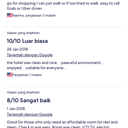
go for shopping I can just walk or if too tired to walk, easy to call
Grab or Uber driver.
Narima, perjalanan 3 malam
Ulasan yang disahkan
10/10 Luar biasa
28 Jan 2018
Terjemah dengan Google
the hotel was clean and nice... peaceful environment...
enjoyed... suitable for everyone...
Perjalanan 1 malam
Ulasan yang disahkan
8/10 Sangat baik
1 Jan 2018
Terjemah dengan Google
Good for those who only need an affordable room for rest and
sleep. Check in was easy. Room was clean. LCD TV, electric