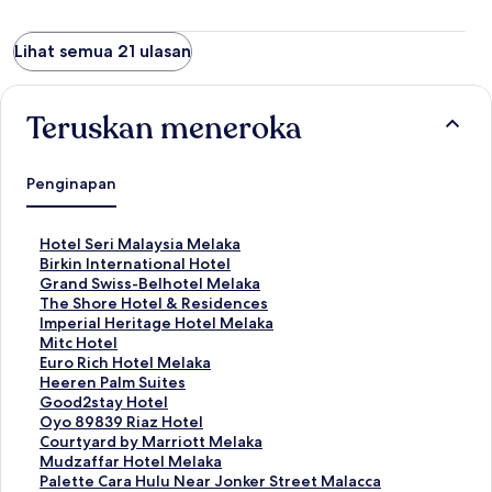
Lihat semua 21 ulasan
Teruskan meneroka
Penginapan
P
Hotel Seri Malaysia Melaka
a
P
Birkin International Hotel
u
a
P
Grand Swiss-Belhotel Melaka
t
u
a
P
The Shore Hotel & Residences
a
t
u
a
P
Imperial Heritage Hotel Melaka
n
a
t
u
a
P
Mitc Hotel
S
n
a
t
u
a
P
Euro Rich Hotel Melaka
t
S
n
a
t
u
a
P
Heeren Palm Suites
a
t
S
n
a
t
u
a
P
Good2stay Hotel
n
a
t
S
n
a
t
u
a
P
Oyo 89839 Riaz Hotel
d
n
a
t
S
n
a
t
u
a
P
Courtyard by Marriott Melaka
a
d
n
a
t
S
n
a
t
u
a
P
Mudzaffar Hotel Melaka
r
a
d
n
a
t
S
n
a
t
u
a
P
Palette Cara Hulu Near Jonker Street Malacca