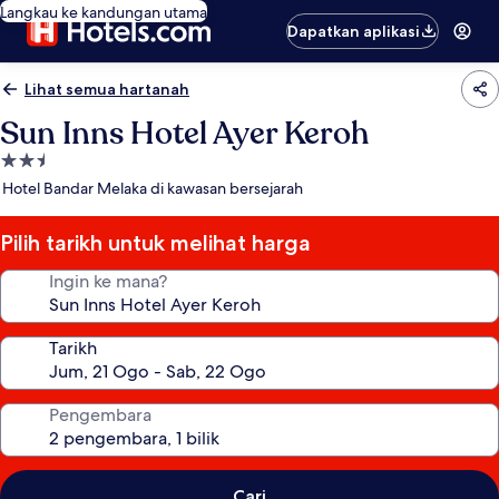
Langkau ke kandungan utama
Dapatkan aplikasi
Lihat semua hartanah
Sun Inns Hotel Ayer Keroh
Hartanah
2.5
Hotel Bandar Melaka di kawasan bersejarah
bintang
Pilih tarikh untuk melihat harga
Ingin ke mana?
Tarikh
Pengembara
Cari