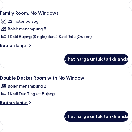
Quadruple
(Queen),
Room,
Lihat
1 bilik tidur, meja, kalis bunyi, seterik
City
4
2
Family Room, No Windows
semua
Katil
View
22 meter persegi
Ratu
foto
(Queen),
Boleh menampung 5
untuk
City
Family
1 Katil Bujang (Single) dan 2 Katil Ratu (Queen)
View
Room,
Butiran
Butiran lanjut
No
selanjutnya
untuk
Windows
Lihat harga untuk tarikh anda
Family
Room,
No
Lihat
1 bilik tidur, meja, kalis bunyi, seterik
8
Windows
Double Decker Room with No Window
semua
Boleh menampung 2
foto
1 Katil Dua Tingkat Bujang
untuk
Double
Butiran
Butiran lanjut
selanjutnya
Decker
untuk
Room
Lihat harga untuk tarikh anda
Double
with
Decker
No
Room
Lihat
1 bilik tidur, meja, kalis bunyi, seterik