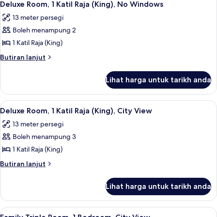
5
No
Katil
Deluxe Room, 1 Katil Raja (King), No Windows
semua
Ratu
Windows
13 meter persegi
(Queen),
foto
No
Boleh menampung 2
untuk
Windows
Deluxe
1 Katil Raja (King)
Room,
Butiran
Butiran lanjut
1
selanjutnya
untuk
Katil
Lihat harga untuk tarikh anda
Deluxe
Raja
Room,
(King),
1
Lihat
1 bilik tidur, meja, kalis bunyi, seterik
7
No
Katil
Deluxe Room, 1 Katil Raja (King), City View
semua
Raja
Windows
13 meter persegi
(King),
foto
No
Boleh menampung 3
untuk
Windows
Deluxe
1 Katil Raja (King)
Room,
Butiran
Butiran lanjut
1
selanjutnya
untuk
Katil
Lihat harga untuk tarikh anda
Deluxe
Raja
Room,
(King),
1
Lihat
Family Triple Room, 1 Bedroom, City View
7
City
Katil