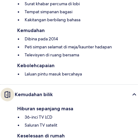
Surat khabar percuma di lobi
Tempat simpanan bagasi
Kakitangan berbilang bahasa
Kemudahan
Dibina pada 2014
Peti simpan selamat di meja/kaunter hadapan
Televisyen di ruang bersama
Kebolehcapaian
Laluan pintu masuk bercahaya
Kemudahan bilik
Hiburan sepanjang masa
36-inci TV LCD
Saluran TV satelit
Keselesaan di rumah