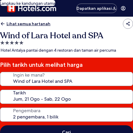
Langkau ke kandungan utama
Dapatkan aplikasi
Lihat semua hartanah
Wind of Lara Hotel and SPA
Hartanah
5.0
Hotel Antalya pantai dengan 4 restoran dan taman air percuma
bintang
Pilih tarikh untuk melihat harga
Ingin ke mana?
Tarikh
Pengembara
Cari