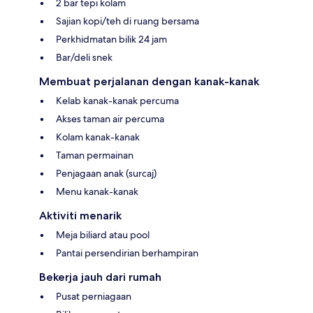
2 bar tepi kolam
Sajian kopi/teh di ruang bersama
Perkhidmatan bilik 24 jam
Bar/deli snek
Membuat perjalanan dengan kanak-kanak
Kelab kanak-kanak percuma
Akses taman air percuma
Kolam kanak-kanak
Taman permainan
Penjagaan anak (surcaj)
Menu kanak-kanak
Aktiviti menarik
Meja biliard atau pool
Pantai persendirian berhampiran
Bekerja jauh dari rumah
Pusat perniagaan