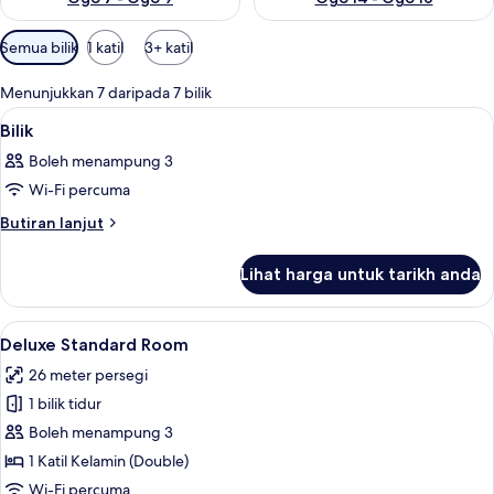
Penapis
Semua bilik
1 katil
3+ katil
yang
tersedia
Menunjukkan 7 daripada 7 bilik
untuk
Lihat
Bar mini, peti besi dalam bilik, kalis b
6
Bilik
bilik
semua
Boleh menampung 3
foto
Wi-Fi percuma
untuk
Bilik
Butiran
Butiran lanjut
selanjutnya
untuk
Lihat harga untuk tarikh anda
Bilik
Lihat
Deluxe Standard Room | Ruang tamu |
5
Deluxe Standard Room
semua
26 meter persegi
foto
1 bilik tidur
untuk
Deluxe
Boleh menampung 3
Standard
1 Katil Kelamin (Double)
Room
Wi-Fi percuma