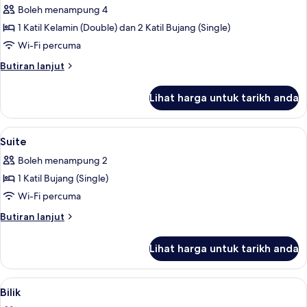
Family
Boleh menampung 4
Suite
1 Katil Kelamin (Double) dan 2 Katil Bujang (Single)
Wi-Fi percuma
Butiran
Butiran lanjut
selanjutnya
untuk
Lihat harga untuk tarikh anda
Family
Suite
Lihat
Suite | Makan dalam bilik
4
Suite
semua
Boleh menampung 2
foto
1 Katil Bujang (Single)
untuk
Suite
Wi-Fi percuma
Butiran
Butiran lanjut
selanjutnya
untuk
Lihat harga untuk tarikh anda
Suite
Lihat
Bar mini, peti besi dalam bilik, kalis b
1
Bilik
semua