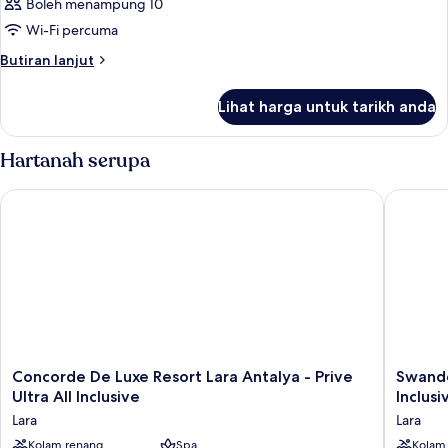
Boleh menampung 10
Wi-Fi percuma
Butiran
Butiran lanjut
selanjutnya
untuk
Lihat harga untuk tarikh anda
Bilik
Hartanah serupa
Concorde De Luxe Resort Lara Antalya - Prive Ultra All Inclusiv
Swandor 
Concorde
Swando
Concorde De Luxe Resort Lara Antalya - Prive
Swando
De
Hotels
Ultra All Inclusive
Inclusi
Luxe
&
Lara
Lara
Resort
Resort
Lara
Kolam renang
Spa
Topkapi
Kolam