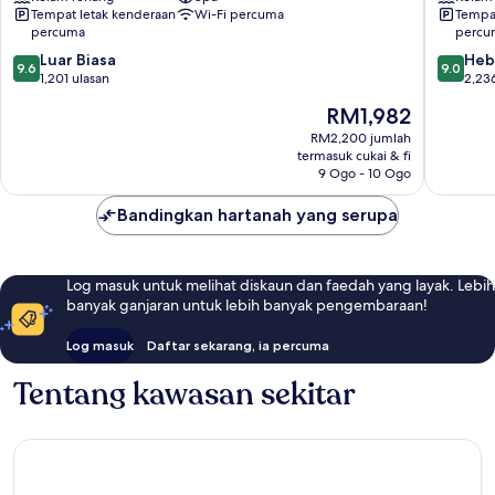
Tempat letak kenderaan
Wi-Fi percuma
Tempat
Antalya
Palace
percuma
percu
-
-
Prive
All
9.6
9.0
Luar Biasa
Heb
9.6
9.0
Ultra
Inclusiv
daripada
daripad
1,201 ulasan
2,23
All
Lara
10,
10,
Harga
RM1,982
Inclusive
Luar
Hebat,
ialah
Lara
Biasa,
2,236
RM2,200 jumlah
RM1,982
termasuk cukai & fi
1,201
ulasan
9 Ogo - 10 Ogo
ulasan
Bandingkan hartanah yang serupa
Log masuk untuk melihat diskaun dan faedah yang layak. Lebih
banyak ganjaran untuk lebih banyak pengembaraan!
Log masuk
Daftar sekarang, ia percuma
Tentang kawasan sekitar