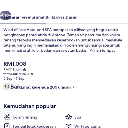
Hotel
and
belumnya
Seterusnya
SPA
95+
Gambaran keseluruhan
Bilik
Lokasi
Dasar
Wind of Lara Hotel and SPA merupakan pilihan yang bagus untuk
penginapan pantai anda di Antalya. Taman air percuma dan kolam
renang terbuka menyediakan keseronokan untuk semua, manakala
tetamu yang ingin memanjakan diri boleh mengunjungi spa untuk
menikmati urut, lulur badan dan rawatan badan. Pilihan tempat
makan termasuk 4 restoran dan 2 bar tepi kolam merupakan tempat
yang bagus untuk menikmati minuman sejuk. Sorotan lain di hotel
Harga
RM1,008
mewah ini termasuk 3 bar/ruang istirahat, kolam renang tertutup,
semasa
RM1,119 jumlah
dan kelab malam.
ialah
termasuk cukai & fi
Depan hartanah - siang/malam
RM1,008
6 Sep - 7 Sep
Ulasan
Baik
7.4
Lihat kesemua 205 ulasan
7.4 daripada 10
Kemudahan popular
Kolam renang
Spa
Tempat letak kenderaan
Wi-Fi percuma