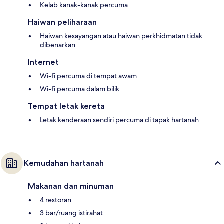
Kelab kanak-kanak percuma
Haiwan peliharaan
Haiwan kesayangan atau haiwan perkhidmatan tidak
dibenarkan
Internet
Wi-fi percuma di tempat awam
Wi-fi percuma dalam bilik
Tempat letak kereta
Letak kenderaan sendiri percuma di tapak hartanah
Kemudahan hartanah
Makanan dan minuman
4 restoran
3 bar/ruang istirahat