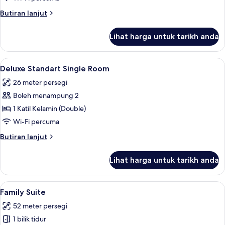
Butiran
Butiran lanjut
selanjutnya
untuk
Lihat harga untuk tarikh anda
Deluxe
Standard
Room
Lihat
Deluxe Standart Single Room | Ruang 
5
Deluxe Standart Single Room
semua
26 meter persegi
foto
Boleh menampung 2
untuk
Deluxe
1 Katil Kelamin (Double)
Standart
Wi-Fi percuma
Single
Butiran
Butiran lanjut
Room
selanjutnya
untuk
Lihat harga untuk tarikh anda
Deluxe
Standart
Single
Lihat
Family Suite | Bar mini, peti besi dalam
6
Room
Family Suite
semua
52 meter persegi
foto
1 bilik tidur
untuk