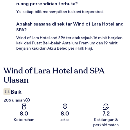
ruang persendirian terbuka?
Ya, setiap bilik menampilkan balkoni berperabot.
Apakah suasana di sekitar Wind of Lara Hotel and
SPA?
Wind of Lara Hotel and SPA terletak sejauh 16 minit berjalan
kaki dari Pusat Beli-belah Antalium Premium dan 19 minit
berjalan kaki dari Aksu Belediyesi Halk Plajı.
Wind of Lara Hotel and SPA
Ulasan
Ulasan
Baik
7.4
205 ulasan
8.0
8.0
7.2
Kebersihan
Lokasi
Kakitangan &
perkhidmatan