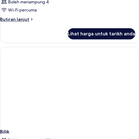
Boleh menampung 4
foto
Wi-Fi percuma
untuk
Bilik
Butiran
Butiran lanjut
selanjutnya
untuk
Lihat harga untuk tarikh anda
Bilik
Bilik