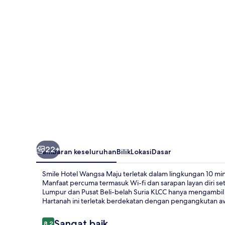
Maju
22+
Gambaran keseluruhan
Bilik
Lokasi
Dasar
Smile Hotel Wangsa Maju terletak dalam lingkungan 10 m
Manfaat percuma termasuk Wi-fi dan sarapan layan diri seti
Lumpur dan Pusat Beli-belah Suria KLCC hanya mengambil
Hartanah ini terletak berdekatan dengan pengangkutan awa
Ulasan
Sangat baik
8.2