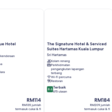
 Hotel
The Signature Hotel & Serviced Suit
The
ue Hotel
The Signature Hotel & Serviced
Signature
Suites Hartamas Kuala Lumpur
Hotel
Sri Hartamas
 kenderaan
&
Serviced
Kolam renang
ma
Perkhidmatan
Suites
pengangkutan lapangan
Hartamas
ara
terbang
Kuala
Wi-Fi percuma
Lumpur
Restoran
Sri
8.6
Terbaik
Hartamas
8.6
daripada
675 ulasan
10,
Harga
Harga
RM114
RM184
Terbaik,
ialah
ialah
675
RM135 jumlah
RM209 jumlah
RM114
RM184
termasuk cukai & fi
termasuk cukai & fi
ulasan