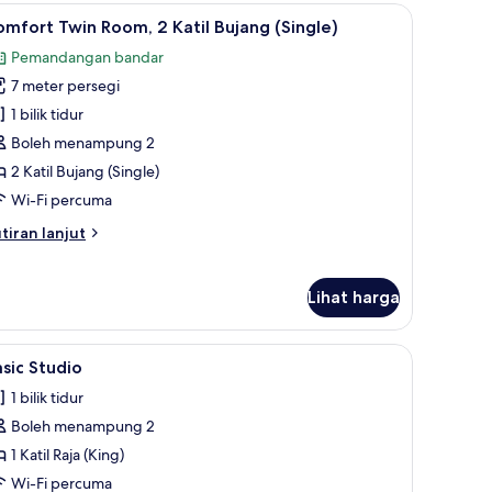
, seterika/papan seterika, Wi-fi percuma
ihat
Comfort Twin Room, 2 Katil Bujang (Single) | L
1
mfort Twin Room, 2 Katil Bujang (Single)
emua
Pemandangan bandar
oto
7 meter persegi
ntuk
omfort
1 bilik tidur
win
Boleh menampung 2
oom,
2 Katil Bujang (Single)
Wi-Fi percuma
til
tiran
tiran lanjut
ujang
lanjutnya
Single)
tuk
mfort
Lihat harga
in
om,
ap terus, seterika/papan seterika, Wi-fi percuma
ihat
Basic Studio | Langsir/tirai gelap terus, seter
3
sic Studio
til
emua
jang
1 bilik tidur
oto
ingle)
Boleh menampung 2
ntuk
asic
1 Katil Raja (King)
tudio
Wi-Fi percuma