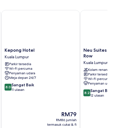
es Hartamas Kuala Lumpur
Kepong Hotel
Neu Suites Residence,
Kepong
Neu
Kepong Hotel
Neu Suites Residenc
Hotel
Suites
Row
Kuala Lumpur
Kuala
Residence,
Kuala Lumpur
Parkir tersedia
Lumpur
Embassy
Wi-Fi percuma
Row
Kolam renang
Penyaman udara
Parkir tersedia
Kuala
Meja depan 24/7
Wi-Fi percuma
Lumpur
Penyaman udara
8.0
Sangat Baik
8.0
daripada
11 ulasan
8.2
Sangat Baik
8.2
10,
daripada
12 ulasan
Sangat
10,
Baik,
Sangat
11
Baik,
Harga
RM79
ulasan
12
ialah
RM86 jumlah
ulasan
RM79
termasuk cukai & fi
t