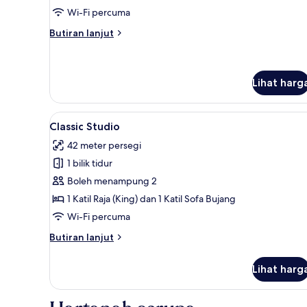
2
Wi-Fi percuma
Katil
Butiran
Butiran lanjut
Ratu
selanjutnya
(Queen)
untuk
Quadruple
Room,
Lihat harg
2
Katil
Lihat
Classic Studio | Langsir/tirai 
Ratu
3
Classic Studio
(Queen)
semua
42 meter persegi
foto
1 bilik tidur
untuk
Classic
Boleh menampung 2
Studio
1 Katil Raja (King) dan 1 Katil Sofa Bujang
Wi-Fi percuma
Butiran
Butiran lanjut
selanjutnya
untuk
Lihat harg
Classic
Studio