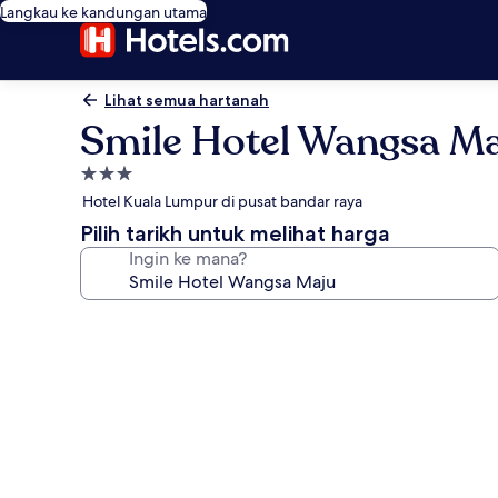
Langkau ke kandungan utama
Lihat semua hartanah
Smile Hotel Wangsa M
Hartanah
3.0
Hotel Kuala Lumpur di pusat bandar raya
bintang
Pilih tarikh untuk melihat harga
Ingin ke mana?
Galeri
foto
untuk
Smile
Hotel
Wangsa