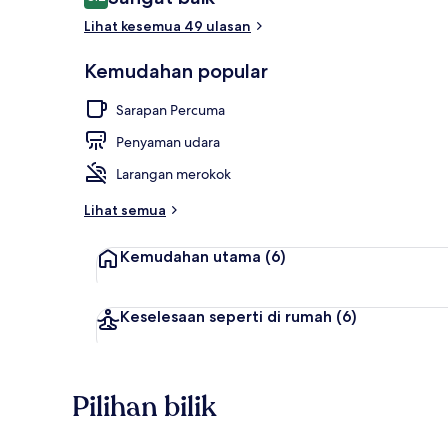
8.2 daripada 10
Lihat kesemua 49 ulasan
Parkir
Kemudahan popular
Sarapan Percuma
Penyaman udara
Larangan merokok
Lihat semua
Kemudahan utama
(6)
Keselesaan seperti di rumah
(6)
Pilihan bilik