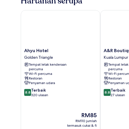
Hartanah serupa
Ahyu Hotel
A&R Boutique
Ahyu
A&R
Ahyu Hotel
A&R Boutiq
Hotel
Boutique
Golden Triangle
Kuala Lumpur
Golden
Hotel
Tempat letak kenderaan
Tempat letak
Triangle
Kuala
percuma
percuma
Lumpur
Wi-Fi percuma
Wi-Fi percu
Restoran
Restoran
Penyaman udara
Penyaman ud
8.8
8.8
Terbaik
Terbaik
8.8
8.8
daripada
daripada
320 ulasan
27 ulasan
10,
10,
Terbaik,
Terbaik,
320
27
Harga
RM85
ulasan
ulasan
ialah
RM110 jumlah
RM85
termasuk cukai & fi