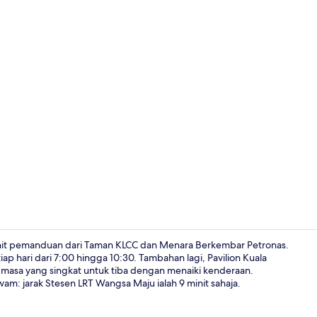
Classic Stud
init pemanduan dari Taman KLCC dan Menara Berkembar Petronas.
ap hari dari 7:00 hingga 10:30. Tambahan lagi, Pavilion Kuala
 masa yang singkat untuk tiba dengan menaiki kenderaan.
Classic Studi
m: jarak Stesen LRT Wangsa Maju ialah 9 minit sahaja.