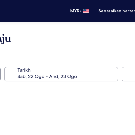
•
MYR
Senaraikan harta
aju
Tarikh