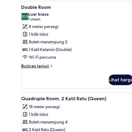
Bujang
Lihat
Double Room | Langsir/tirai ge
(Single)
1
Double Room
semua
Luar biasa
foto
10.0
10.0 daripada 10
(1
1 ulasan
untuk
ulasan)
8 meter persegi
Double
1 bilik tidur
Room
Boleh menampung 2
1 Katil Kelamin (Double)
Wi-Fi percuma
Butiran
Butiran lanjut
selanjutnya
untuk
Lihat harg
Double
Room
Lihat
Quadruple Room, 2 Katil Ratu (
1
Quadruple Room, 2 Katil Ratu (Queen)
semua
18 meter persegi
foto
1 bilik tidur
untuk
Quadruple
Boleh menampung 4
Room,
2 Katil Ratu (Queen)