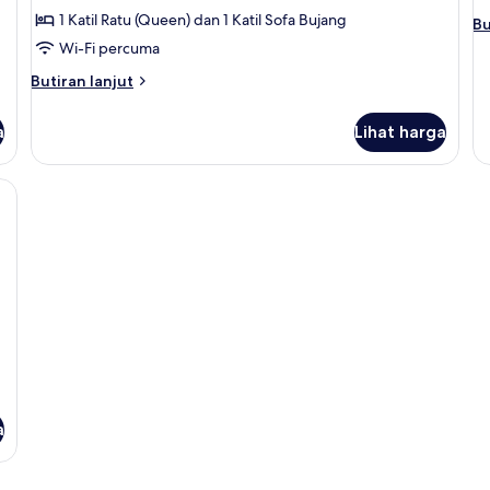
Suite
1 Katil Ratu (Queen) dan 1 Katil Sofa Bujang
Bu
Bu
se
Wi-Fi percuma
un
Butiran
Butiran lanjut
Ba
selanjutnya
St
untuk
a
Lihat harga
Deluxe
Studio
Suite
gelap terus, seterika/papan seterika, Wi-fi percuma
a