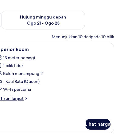
ggu ini Ogo 14 - Ogo 16
Semak ketersediaan untuk hujung minggu depan Ogo 21 - O
Hujung minggu depan
Ogo 21 - Ogo 23
Menunjukkan 10 daripada 10 bilik
s, seterika/papan seterika, Wi-fi percuma
ihat
Superior Room | Langsir/tirai gelap terus, se
1
uperior Room
emua
13 meter persegi
oto
1 bilik tidur
ntuk
uperior
Boleh menampung 2
oom
1 Katil Ratu (Queen)
Wi-Fi percuma
tiran
tiran lanjut
lanjutnya
tuk
perior
oom
Lihat harga