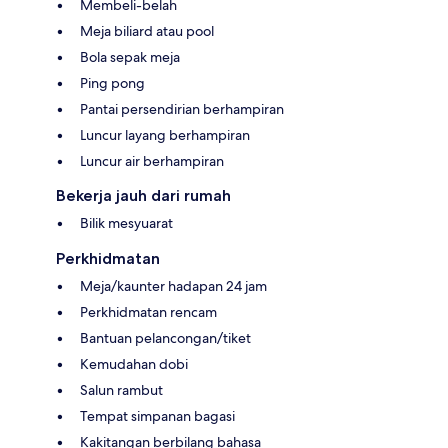
Membeli-belah
Meja biliard atau pool
Bola sepak meja
Ping pong
Pantai persendirian berhampiran
Luncur layang berhampiran
Luncur air berhampiran
Bekerja jauh dari rumah
Bilik mesyuarat
Perkhidmatan
Meja/kaunter hadapan 24 jam
Perkhidmatan rencam
Bantuan pelancongan/tiket
Kemudahan dobi
Salun rambut
Tempat simpanan bagasi
Kakitangan berbilang bahasa