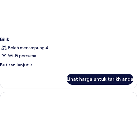
Bilik
Boleh menampung 4
Wi-Fi percuma
Butiran
Butiran lanjut
selanjutnya
untuk
Lihat harga untuk tarikh anda
Bilik