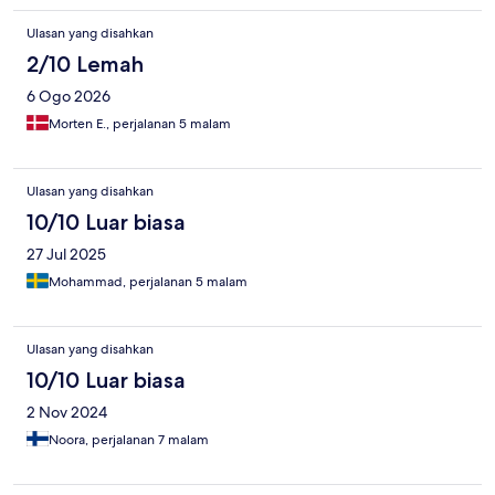
getting exploited whilst trying to have their holiday. The Hotel's
nightclub stank like poo, the hotel is meant to be all inclusive
Ulasan yang disahkan
but, again they are charging guests for drinks at the so called
2/10 Lemah
night club.!!!!!!!!!!!
6 Ogo 2026
Morten E., perjalanan 5 malam
Ulasan yang disahkan
10/10 Luar biasa
27 Jul 2025
Mohammad, perjalanan 5 malam
Ulasan yang disahkan
10/10 Luar biasa
2 Nov 2024
Noora, perjalanan 7 malam