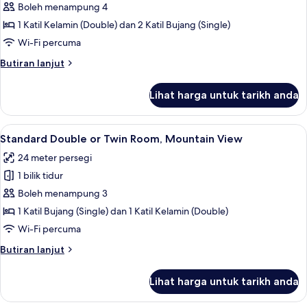
Family
Boleh menampung 4
Sea
Room,
View
1 Katil Kelamin (Double) dan 2 Katil Bujang (Single)
2
Wi-Fi percuma
Bedrooms,
Butiran
Butiran lanjut
Pool
selanjutnya
View
untuk
Lihat harga untuk tarikh anda
Family
Room,
2
Lihat
Bar mini, meja, kalis bunyi, Wi-fi perc
4
Bedrooms,
Standard Double or Twin Room, Mountain View
semua
Pool
24 meter persegi
View
foto
1 bilik tidur
untuk
Standard
Boleh menampung 3
Double
1 Katil Bujang (Single) dan 1 Katil Kelamin (Double)
or
Wi-Fi percuma
Twin
Butiran
Butiran lanjut
Room,
selanjutnya
Mountain
untuk
Lihat harga untuk tarikh anda
Standard
View
Double