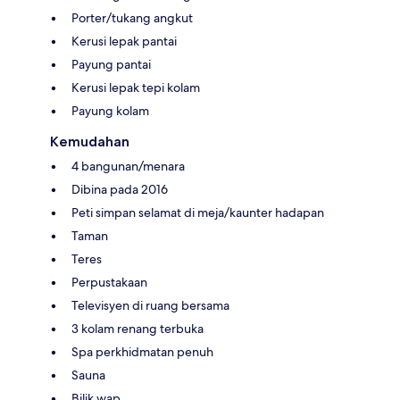
Porter/tukang angkut
Kerusi lepak pantai
Payung pantai
Kerusi lepak tepi kolam
Payung kolam
Kemudahan
4 bangunan/menara
Dibina pada 2016
Peti simpan selamat di meja/kaunter hadapan
Taman
Teres
Perpustakaan
Televisyen di ruang bersama
3 kolam renang terbuka
Spa perkhidmatan penuh
Sauna
Bilik wap