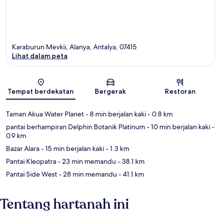
Karaburun Mevkii, Alanya, Antalya, 07415
Lihat dalam peta
Peta
Tempat berdekatan
Bergerak
Restoran
Taman Akua Water Planet
- 8 min berjalan kaki
- 0.8 km
pantai berhampiran Delphin Botanik Platinum
- 10 min berjalan kaki
-
0.9 km
Bazar Alara
- 15 min berjalan kaki
- 1.3 km
Pantai Kleopatra
- 23 min memandu
- 38.1 km
Pantai Side West
- 28 min memandu
- 41.1 km
Tentang hartanah ini