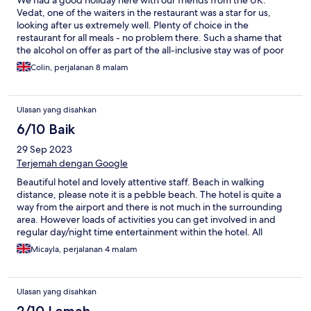
We had a good holiday here with our friends from the UK.
Vedat, one of the waiters in the restaurant was a star for us,
looking after us extremely well. Plenty of choice in the
restaurant for all meals - no problem there. Such a shame that
the alcohol on offer as part of the all-inclusive stay was of poor
quality. We do realise that the hotel is catering for people from
Colin, perjalanan 8 malam
all parts of the world and that not everybody appreciates quality
alcohol...
Ulasan yang disahkan
6/10 Baik
29 Sep 2023
Terjemah dengan Google
Beautiful hotel and lovely attentive staff. Beach in walking
distance, please note it is a pebble beach. The hotel is quite a
way from the airport and there is not much in the surrounding
area. However loads of activities you can get involved in and
regular day/night time entertainment within the hotel. All
inclusive is limited to a number of drink options available as part
Micayla, perjalanan 4 malam
of this. With regards to the food options, I found it to be
repetitive and there were not varied options at the snack, beach
or dessert bar. Although I had a pleasant stay at this hotel, I
Ulasan yang disahkan
wouldn’t return as I didn’t enjoy the food whilst staying there
and was too far out to explore Antalya.