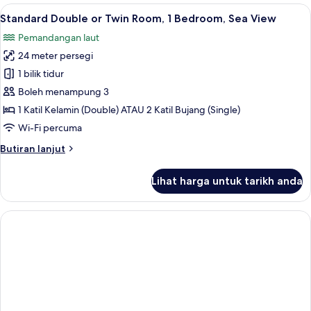
or
Lihat
Standard Double or Twin Room, 1 Bedro
4
Twin
Standard Double or Twin Room, 1 Bedroom, Sea View
semua
Room,
Pemandangan laut
Mountain
foto
View
24 meter persegi
untuk
Standard
1 bilik tidur
Double
Boleh menampung 3
or
1 Katil Kelamin (Double) ATAU 2 Katil Bujang (Single)
Twin
Wi-Fi percuma
Room,
Butiran
Butiran lanjut
1
selanjutnya
Bedroom,
untuk
Lihat harga untuk tarikh anda
Sea
Standard
Double
View
or
Twin
Room,
1
Bedroom,
Sea
View