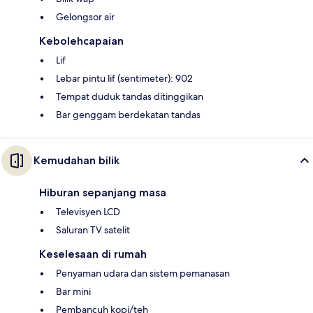
Gelongsor air
Kebolehcapaian
Lif
Lebar pintu lif (sentimeter): 902
Tempat duduk tandas ditinggikan
Bar genggam berdekatan tandas
Kemudahan bilik
Hiburan sepanjang masa
Televisyen LCD
Saluran TV satelit
Keselesaan di rumah
Penyaman udara dan sistem pemanasan
Bar mini
Pembancuh kopi/teh