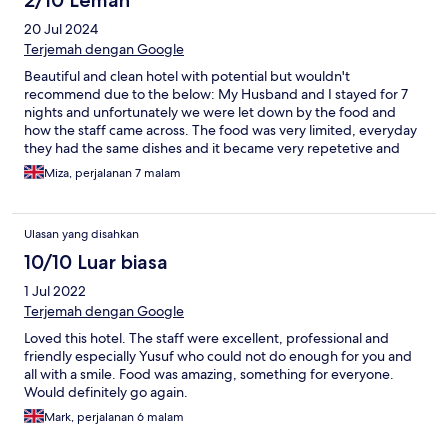
2/10 Lemah
20 Jul 2024
Terjemah dengan Google
Beautiful and clean hotel with potential but wouldn't
recommend due to the below: My Husband and I stayed for 7
nights and unfortunately we were let down by the food and
how the staff came across. The food was very limited, everyday
they had the same dishes and it became very repetetive and
frustating. The food hardly had any flavour and it was such a let
Miza, perjalanan 7 malam
down,as turkish people normally know how to cook!! You could
pick out 2 staff members out of a 60 that really went above and
beyond, sad. There was lack of care as to whether the customer
Ulasan yang disahkan
is happy or not. As you are serving dinner there are staff
members sweeping the floor, how rude.You are not allowed to
10/10 Luar biasa
eat food in the snack bar after 12am as its only for the late
1 Jul 2022
comers, this was not something they tell you when you arrive.
They just stop you from entering the snack bar - rude. Night
Terjemah dengan Google
entertaiment was absolutely rubbish, the hotel is very boring
Loved this hotel. The staff were excellent, professional and
and staff members did the bare minimum to entertain guests.
friendly especially Yusuf who could not do enough for you and
You can hear the sorrunding hotels having more fun and
all with a smile. Food was amazing, something for everyone.
enjoying, this hotel plays music low as if its a hotel for
Would definitely go again.
pensioners. Animation team are constanly annoying guests
trying to sell tickets to night clubs and bingo, ever thought that
Mark, perjalanan 6 malam
people have already spent alot of money and could do with not