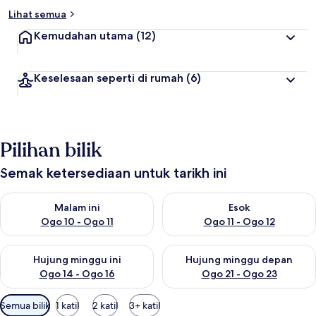
Lihat semua
Kemudahan utama
(12)
Keselesaan seperti di rumah
(6)
Pilihan bilik
Semak ketersediaan untuk tarikh ini
Semak ketersediaan untuk malam ini Ogo 10 - Ogo 11
Semak ketersediaan untuk eso
Malam ini
Esok
Ogo 10 - Ogo 11
Ogo 11 - Ogo 12
Semak ketersediaan untuk hujung minggu ini Ogo 14 - Ogo 16
Semak ketersediaan untuk hu
Hujung minggu ini
Hujung minggu depan
Ogo 14 - Ogo 16
Ogo 21 - Ogo 23
Penapis
Semua bilik
1 katil
2 katil
3+ katil
yang