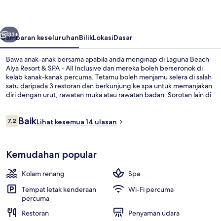
Resort
&
belumnya
Seterusnya
SPA
33+
Gambaran keseluruhan
Bilik
Lokasi
Dasar
-
Bawa anak-anak bersama apabila anda menginap di Laguna Beach
All
Alya Resort & SPA - All Inclusive dan mereka boleh berseronok di
kelab kanak-kanak percuma. Tetamu boleh menjamu selera di salah
Inclusive
satu daripada 3 restoran dan berkunjung ke spa untuk memanjakan
diri dengan urut, rawatan muka atau rawatan badan. Sorotan lain di
hartanah merangkumi semua ini termasuk 3 kolam renang terbuka,
bar pantai, dan sauna.
Ulasan
Baik
7.2
Lihat kesemua 14 ulasan
7.2 daripada 10
Bahagian luar
Kemudahan popular
Kolam renang
Spa
Tempat letak kenderaan
Wi-Fi percuma
percuma
Restoran
Penyaman udara