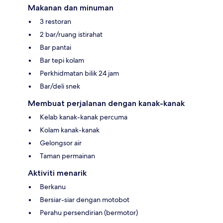
Makanan dan minuman
3 restoran
2 bar/ruang istirahat
Bar pantai
Bar tepi kolam
Perkhidmatan bilik 24 jam
Bar/deli snek
Membuat perjalanan dengan kanak-kanak
Kelab kanak-kanak percuma
Kolam kanak-kanak
Gelongsor air
Taman permainan
Aktiviti menarik
Berkanu
Bersiar-siar dengan motobot
Perahu persendirian (bermotor)