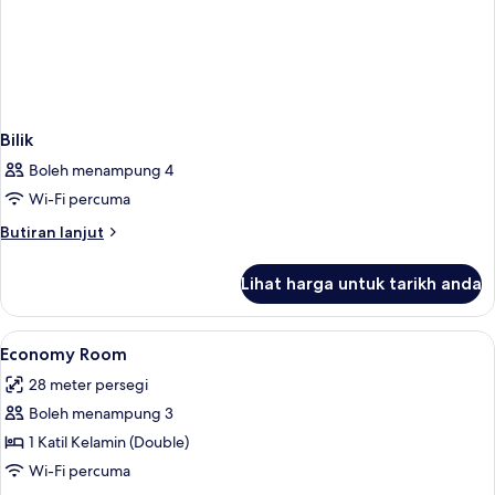
Bilik
Boleh menampung 4
Wi-Fi percuma
Butiran
Butiran lanjut
selanjutnya
untuk
Lihat harga untuk tarikh anda
Bilik
Lihat
Bar mini, meja, kalis bunyi, Wi-fi perc
2
Economy Room
semua
28 meter persegi
foto
Boleh menampung 3
untuk
Economy
1 Katil Kelamin (Double)
Room
Wi-Fi percuma