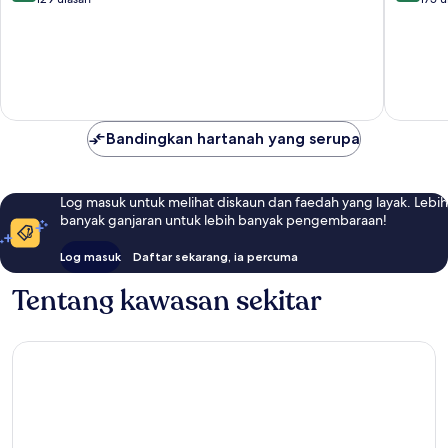
10,
10,
Hebat,
Terbaik,
129
175
ulasan
ulasan
Bandingkan hartanah yang serupa
Log masuk untuk melihat diskaun dan faedah yang layak. Lebih
banyak ganjaran untuk lebih banyak pengembaraan!
Log masuk
Daftar sekarang, ia percuma
Tentang kawasan sekitar