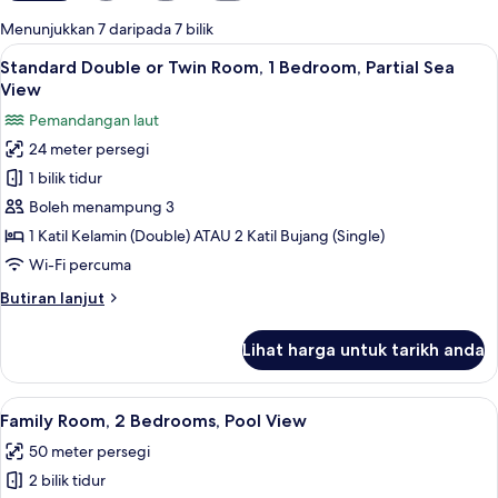
tersedia
Menunjukkan 7 daripada 7 bilik
untuk
Lihat
Pemandangan dari bilik
4
Standard Double or Twin Room, 1 Bedroom, Partial Sea
bilik
semua
View
foto
Pemandangan laut
untuk
24 meter persegi
Standard
1 bilik tidur
Double
or
Boleh menampung 3
Twin
1 Katil Kelamin (Double) ATAU 2 Katil Bujang (Single)
Room,
Wi-Fi percuma
1
Butiran
Butiran lanjut
Bedroom,
selanjutnya
Partial
untuk
Lihat harga untuk tarikh anda
Standard
Sea
Double
View
or
Lihat
Family Room, 2 Bedrooms, Pool View | B
6
Twin
Family Room, 2 Bedrooms, Pool View
semua
Room,
50 meter persegi
1
foto
Bedroom,
2 bilik tidur
untuk
Partial