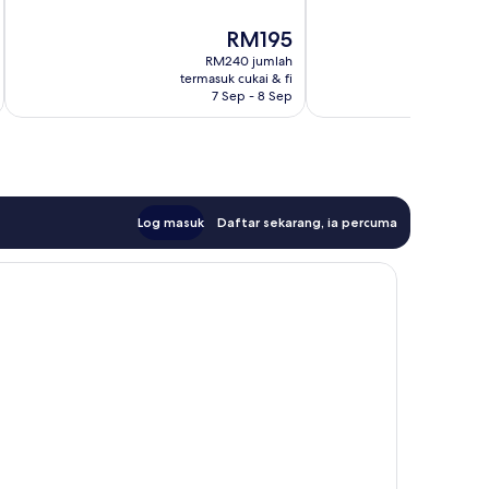
10,
Hebat,
63
38
Harga
RM195
ulasan
ulasan
ialah
RM240 jumlah
RM195
termasuk cukai & fi
t
7 Sep - 8 Sep
Log masuk
Daftar sekarang, ia percuma