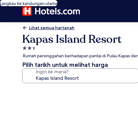
Langkau ke kandungan utama
Lihat semua hartanah
Kapas Island Resort
Hartanah
2.5
Rumah persinggahan berhadapan pantai di Pulau Kapas den
bintang
Pilih tarikh untuk melihat harga
Ingin ke mana?
Galeri
foto
untuk
Kapas
Island
Resort