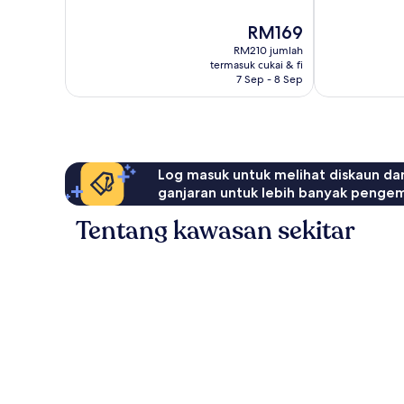
Baik,
ulasan
190
Harga
RM169
ulasan
ialah
RM210 jumlah
RM169
termasuk cukai & fi
7 Sep - 8 Sep
Log masuk untuk melihat diskaun da
ganjaran untuk lebih banyak penge
Tentang kawasan sekitar