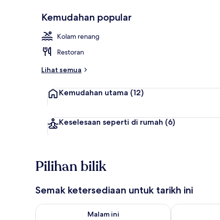
Kemudahan popular
Di pantai
Kolam renang
Restoran
Lihat semua
Kemudahan utama
(12)
Keselesaan seperti di rumah
(6)
Pilihan bilik
Semak ketersediaan untuk tarikh ini
Semak ketersediaan untuk malam ini Ogo 8 - Ogo 9
Semak keters
Malam ini