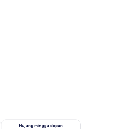
ggu ini Ogo 14 - Ogo 16
Semak ketersediaan untuk hujung minggu depan Ogo 21 - O
Hujung minggu depan