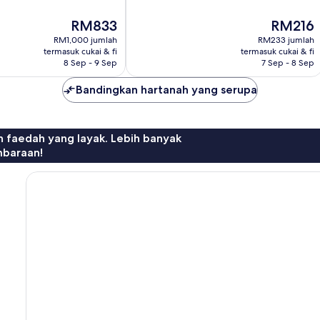
ulasan
Harga
Harga
RM833
RM216
ialah
ialah
RM1,000 jumlah
RM233 jumlah
RM833
RM216
termasuk cukai & fi
termasuk cukai & fi
8 Sep - 9 Sep
7 Sep - 8 Sep
Bandingkan hartanah yang serupa
n faedah yang layak. Lebih banyak
mbaraan!