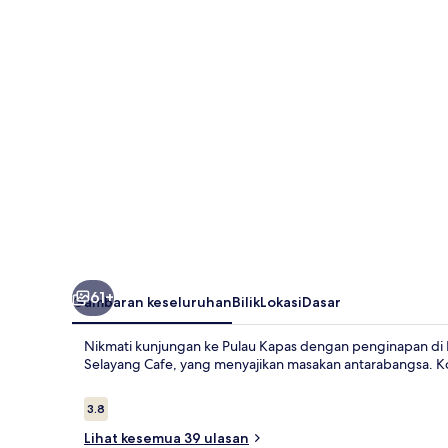
61+
Gambaran keseluruhan
Bilik
Lokasi
Dasar
Nikmati kunjungan ke Pulau Kapas dengan penginapan di 
Selayang Cafe, yang menyajikan masakan antarabangsa. K
Ulasan
3.8
3.8 daripada 10
Lihat kesemua 39 ulasan