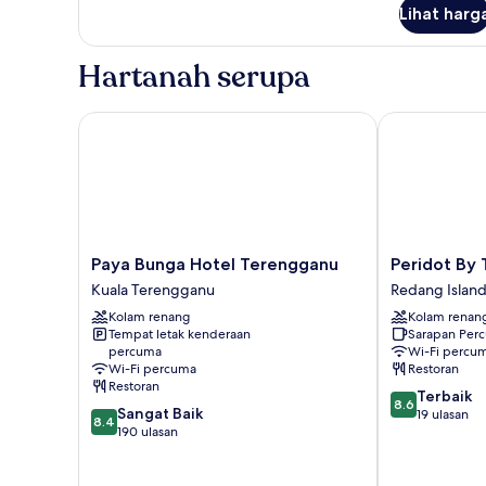
untuk
Lihat harg
Superior
Chalet
Hartanah serupa
Paya Bunga Hotel Terengganu
Peridot By Th
Paya
Peridot
Paya Bunga Hotel Terengganu
Peridot By 
Bunga
By
Kuala Terengganu
Redang Islan
Hotel
The
Kolam renang
Kolam renan
Terengganu
Sea
Tempat letak kenderaan
Sarapan Per
Kuala
Redang
percuma
Wi-Fi percu
Terengganu
Island
Wi-Fi percuma
Restoran
Restoran
8.6
Terbaik
8.6
8.4
Sangat Baik
daripada
19 ulasan
8.4
daripada
190 ulasan
10,
10,
Terbaik,
Sangat
19