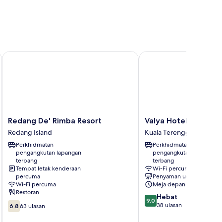
Redang De' Rimba Resort
Valya Hotel - Kuala Te
Redang
Valya
Redang De' Rimba Resort
Valya Hotel - Kuala
De'
Hotel
Redang Island
Kuala Terengganu
Rimba
-
Perkhidmatan
Perkhidmatan
Resort
Kuala
pengangkutan lapangan
pengangkutan lapangan
Redang
Terengganu
terbang
terbang
Island
Kuala
Tempat letak kenderaan
Wi-Fi percuma
Terengganu
percuma
Penyaman udara
Wi-Fi percuma
Meja depan 24/7
Restoran
9.0
Hebat
9.0
6.8
daripada
38 ulasan
6.8
63 ulasan
daripada
10,