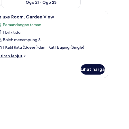
Ogo 21 - Ogo 23
 cadar katil
ihat
Deluxe Room, Garden View | Meja, cadar katil
5
eluxe Room, Garden View
emua
Pemandangan taman
oto
1 bilik tidur
ntuk
eluxe
Boleh menampung 3
oom,
1 Katil Ratu (Queen) dan 1 Katil Bujang (Single)
arden
tiran
tiran lanjut
iew
lanjutnya
tuk
Lihat harga
luxe
om,
arden
ew