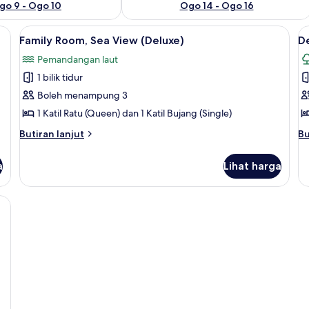
go 9 - Ogo 10
Ogo 14 - Ogo 16
atil
Lihat
Family Room, Sea View (Deluxe) | Meja,
L
5
Family Room, Sea View (Deluxe)
D
semua
s
Pemandangan laut
foto
f
1 bilik tidur
untuk
u
Family
D
Boleh menampung 3
Room,
R
1 Katil Ratu (Queen) dan 1 Katil Bujang (Single)
Sea
G
Butiran
Bu
Butiran lanjut
Bu
View
V
selanjutnya
se
(Deluxe)
untuk
un
a
Lihat harga
Family
De
Room,
Ro
Sea
G
atil
View
Vi
(Deluxe)