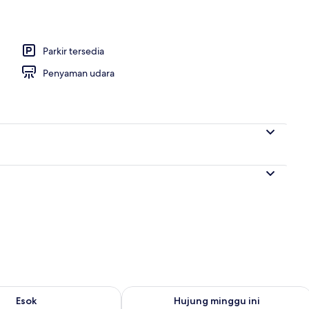
Parkir tersedia
Penyaman udara
ediaan untuk esok Ogo 9 - Ogo 10
Semak ketersediaan untuk hujung min
Esok
Hujung minggu ini