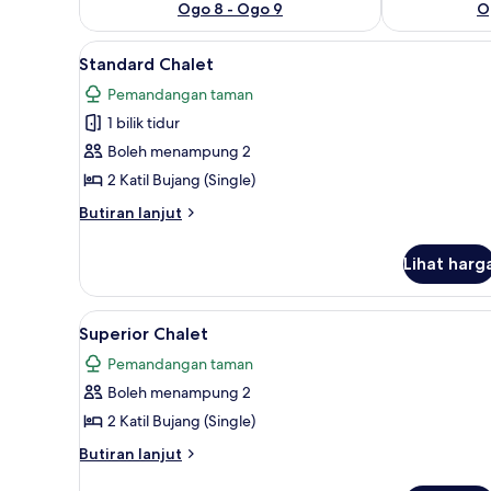
Ogo 8 - Ogo 9
O
Lihat
Standard Chalet | Meja, cadar k
7
Standard Chalet
semua
Pemandangan taman
foto
1 bilik tidur
untuk
Standard
Boleh menampung 2
Chalet
2 Katil Bujang (Single)
Butiran
Butiran lanjut
selanjutnya
untuk
Lihat harg
Standard
Chalet
Lihat
Superior Chalet | Meja, cadar k
6
Superior Chalet
semua
Pemandangan taman
foto
Boleh menampung 2
untuk
Superior
2 Katil Bujang (Single)
Chalet
Butiran
Butiran lanjut
selanjutnya