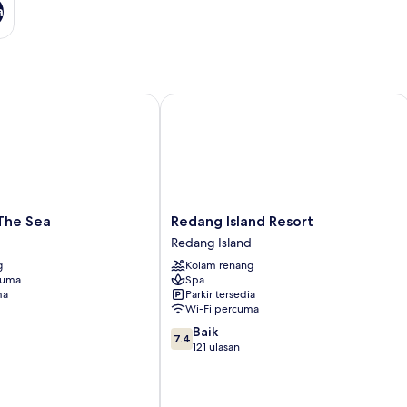
a
e Sea
Redang Island Resort
Redang
The Sea
Redang Island Resort
Island
d
Redang Island
Resort
g
Kolam renang
Redang
cuma
Spa
Island
ma
Parkir tersedia
Wi-Fi percuma
7.4
Baik
7.4
daripada
121 ulasan
10,
Baik,
121