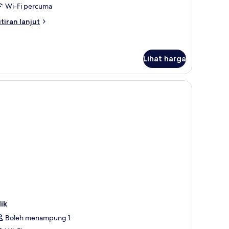
Wi-Fi percuma
tiran
tiran lanjut
lanjutnya
tuk
andard
oom
Lihat harga
am bilik, Wi-fi percuma, cadar katil
lik
Boleh menampung 1