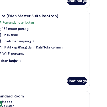
Lihat harga
cess
den
nior
ihat
Suite (Eden Master Suite Rooftop) | Teres/pat
ite
5
ite (Eden Master Suite Rooftop)
emua
wim
Pemandangan lautan
)
oto
186 meter persegi
ntuk
uite
1 bilik tidur
Eden
Boleh menampung 3
aster
1 Katil Raja (King) dan 1 Katil Sofa Kelamin
uite
Wi-Fi percuma
ooftop)
tiran
tiran lanjut
lanjutnya
tuk
ite
den
Lihat harga
ster
ite
oftop)
, Wi-fi percuma, cadar katil
ihat
Standard Room | Bar mini percuma, peti besi da
6
tandard Room
emua
Hebat
oto
2
9.2 daripada 10
(25
25 ulasan