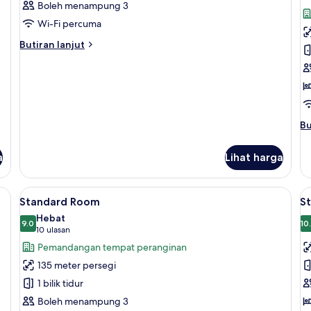
Boleh menampung 3
untuk
u
Standard
S
Wi-Fi percuma
Room
R
Butiran
Butiran lanjut
selanjutnya
untuk
Standard
Room
Bu
Bu
se
un
a
Lihat harga
St
R
Lihat
Bar mini percuma, peti besi dalam bilik
L
6
Standard Room
S
semua
s
Hebat
foto
9.0
f
10
9.0 daripada 10
(10
10 ulasan
untuk
u
ulasan)
Pemandangan tempat peranginan
Standard
S
135 meter persegi
Room
R
1 bilik tidur
Boleh menampung 3