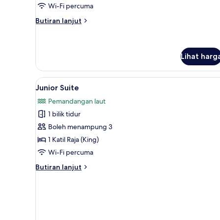
Wi-Fi percuma
Butiran
Butiran lanjut
selanjutnya
untuk
Standard
Room
Lihat harg
Lihat
Bar mini percuma, peti besi dal
3
Junior Suite
semua
Pemandangan laut
foto
1 bilik tidur
untuk
Junior
Boleh menampung 3
Suite
1 Katil Raja (King)
Wi-Fi percuma
Butiran
Butiran lanjut
selanjutnya
untuk
Junior
Suite