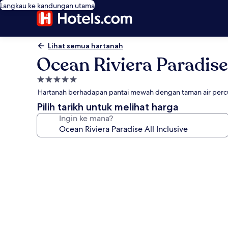
Langkau ke kandungan utama
Lihat semua hartanah
Ocean Riviera Paradise 
Hartanah
5.0
Hartanah berhadapan pantai mewah dengan taman air per
bintang
Pilih tarikh untuk melihat harga
Ingin ke mana?
Galeri
foto
untuk
Ocean
Riviera
Paradise