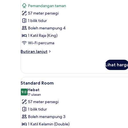
untuk
ulasan)
Pemandangan taman
Standard
57 meter persegi
Room
1 bilik tidur
Boleh menampung 4
1 Katil Raja (King)
Wi-Fi percuma
Butiran
Butiran lanjut
selanjutnya
untuk
Lihat harg
Standard
Room
Lihat
Kemudahan bilik
4
Standard Room
semua
Hebat
foto
9.0
9.0 daripada 10
(17
17 ulasan
untuk
ulasan)
57 meter persegi
Standard
1 bilik tidur
Room
Boleh menampung 3
1 Katil Kelamin (Double)