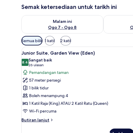
Semak ketersediaan untuk tarikh ini
Semak ketersediaan untuk malam ini Ogo 7 - Ogo 8
Semak keters
Malam ini
Ogo 7 - Ogo 8
O
Penapis
Semua bilik
1 katil
2 katil
yang
Lihat
Bar mini percuma, peti besi dal
tersedia
2
Junior Suite, Garden View (Eden)
semua
untuk
Sangat baik
foto
8.4
bilik
8.4 daripada 10
(26
26 ulasan
untuk
ulasan)
Pemandangan taman
Junior
57 meter persegi
Suite,
1 bilik tidur
Garden
Boleh menampung 4
View
1 Katil Raja (King) ATAU 2 Katil Ratu (Queen)
(Eden)
Wi-Fi percuma
Butiran
Butiran lanjut
selanjutnya
untuk