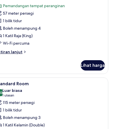
ntuk
ulasan)
Pemandangan tempat peranginan
tandard
57 meter persegi
oom
1 bilik tidur
Boleh menampung 4
1 Katil Raja (King)
Wi-Fi percuma
tiran
tiran lanjut
lanjutnya
tuk
Lihat harga
andard
oom
, Wi-fi percuma, cadar katil
ihat
Bar mini percuma, peti besi dalam bilik, Wi-fi 
8
tandard Room
emua
Luar biasa
oto
.0
10.0 daripada 10
(1
1 ulasan
ntuk
ulasan)
115 meter persegi
tandard
1 bilik tidur
oom
Boleh menampung 3
1 Katil Kelamin (Double)