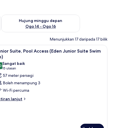
ggu ini Ogo 7 - Ogo 9
Semak ketersediaan untuk hujung minggu depan Ogo 14 - Og
Hujung minggu depan
Ogo 14 - Ogo 16
Menunjukkan 17 daripada 17 bilik
, Wi-fi percuma, cadar katil
ihat
Bar mini percuma, peti besi dalam bilik, Wi-fi 
3
nior Suite, Pool Access (Eden Junior Suite Swim
emua
p)
oto
Sangat baik
0
ntuk
8.0 daripada 10
(15
15 ulasan
unior
ulasan)
57 meter persegi
ite,
Boleh menampung 3
ool
Wi-Fi percuma
ccess
tiran
tiran lanjut
Eden
lanjutnya
unior
tuk
uite
nior
ite,
wim
ol
p)