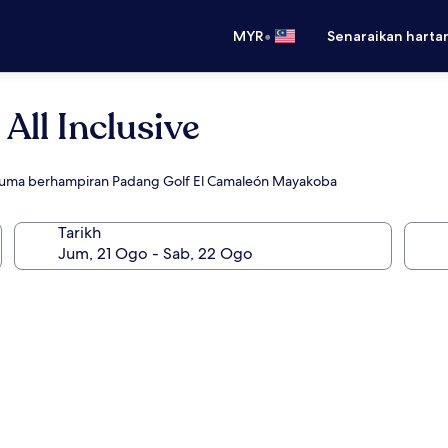
•
MYR
Senaraikan harta
All Inclusive
cuma berhampiran Padang Golf El Camaleón Mayakoba
Tarikh