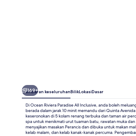
All
Inclusive
169+
Gambaran keseluruhan
Bilik
Lokasi
Dasar
Di Ocean Riviera Paradise All Inclusive, anda boleh melua
berada dalam jarak 10 minit memandu dari Quinta Avenid
keseronokan di 5 kolam renang terbuka dan taman air per
spa untuk menikmati urut tuaman batu, rawatan muka dan 
menyajikan masakan Perancis dan dibuka untuk makan malam
kelab malam, dan kelab kanak-kanak percuma. Pengembara