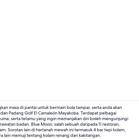
10 bar/ruang 
ngkan masa di pantai untuk bermain bola tampar, serta anda akan
a dan Padang Golf El Camaleón Mayakoba. Terdapat pelbagai
cuma, serta tetamu yang ingin memanjakan diri boleh mengunjungi
Pemandanga
rawatan badan. Blue Moon, salah sebuah daripada 11 restoran,
. Sorotan lain di hartanah mewah ini termasuk 4 bar tepi kolam,
 lain memuji tentang kolam renang dan kakitangan.