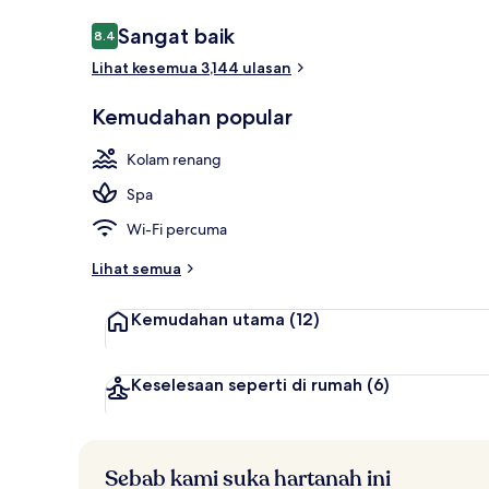
Ulasan
Sangat baik
8.4
8.4 daripada 10
Lihat kesemua 3,144 ulasan
Pemandangan
Kemudahan popular
Kolam renang
Spa
Wi-Fi percuma
Lihat semua
Kemudahan utama
(12)
Keselesaan seperti di rumah
(6)
Sebab kami suka hartanah ini