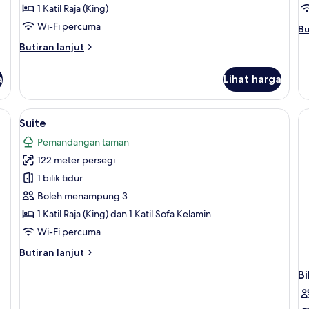
1 Katil Raja (King)
Wi-Fi percuma
Bu
Bu
se
Butiran
Butiran lanjut
un
selanjutnya
St
untuk
R
a
Lihat harga
Standard
Room
am bilik, Wi-fi percuma, cadar katil
Lihat
Suite | Bar mini percuma, peti besi dal
8
Suite
semua
Pemandangan taman
foto
122 meter persegi
untuk
Suite
1 bilik tidur
Boleh menampung 3
1 Katil Raja (King) dan 1 Katil Sofa Kelamin
Wi-Fi percuma
Butiran
Butiran lanjut
selanjutnya
Bi
untuk
Suite