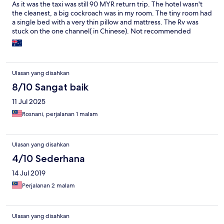
As it was the taxi was still 90 MYR return trip. The hotel wasn't
the cleanest, a big cockroach was in my room. The tiny room had
a single bed with a very thin pillow and mattress. The Rv was
stuck on the one channel( in Chinese). Not recommended
should of stayed at Tune near KLIA2 instead
Ulasan yang disahkan
8/10 Sangat baik
11 Jul 2025
Rosnani, perjalanan 1 malam
Ulasan yang disahkan
4/10 Sederhana
14 Jul 2019
Perjalanan 2 malam
Ulasan yang disahkan