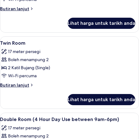
Butiran
Butiran lanjut
selanjutnya
untuk
Lihat harga untuk tarikh anda
Double
Room
Lihat
Twin Room | Kalis bunyi, seterika/papa
5
Twin Room
semua
17 meter persegi
foto
Boleh menampung 2
untuk
Twin
2 Katil Bujang (Single)
Room
Wi-Fi percuma
Butiran
Butiran lanjut
selanjutnya
untuk
Lihat harga untuk tarikh anda
Twin
Room
Lihat
Kalis bunyi, seterika/papan seterika, 
5
Double Room (4 Hour Day Use between 9am-6pm)
semua
17 meter persegi
foto
Boleh menampung 2
untuk