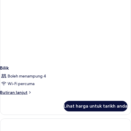
Bilik
Boleh menampung 4
Wi-Fi percuma
Butiran
Butiran lanjut
selanjutnya
untuk
Lihat harga untuk tarikh anda
Bilik