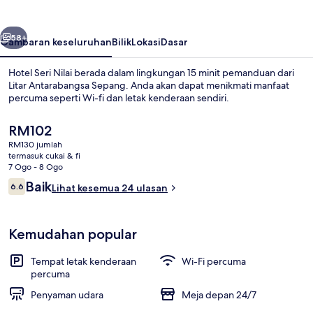
belumnya
Seterusnya
58+
Gambaran keseluruhan
Bilik
Lokasi
Dasar
Hotel Seri Nilai berada dalam lingkungan 15 minit pemanduan dari
Litar Antarabangsa Sepang. Anda akan dapat menikmati manfaat
percuma seperti Wi-fi dan letak kenderaan sendiri.
Harga
RM102
semasa
RM130 jumlah
ialah
termasuk cukai & fi
RM102
7 Ogo - 8 Ogo
Ulasan
Baik
6.6
Lihat kesemua 24 ulasan
Bahagian dalam
6.6 daripada 10
Kemudahan popular
Tempat letak kenderaan
Wi-Fi percuma
percuma
Penyaman udara
Meja depan 24/7