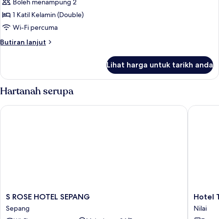
Boleh menampung 2
foto
1 Katil Kelamin (Double)
untuk
Double
Wi-Fi percuma
Room,
Butiran
Butiran lanjut
No
selanjutnya
untuk
Windows
Lihat harga untuk tarikh anda
Double
Room,
No
Hartanah serupa
Windows
S ROSE HOTEL SEPANG
Hotel Ti
S
Hotel
S ROSE HOTEL SEPANG
Hotel 
ROSE
Time
Sepang
Nilai
HOTEL
Nilai