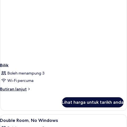
Bilik
Boleh menampung 3
Wi-Fi percuma
Butiran
Butiran lanjut
selanjutnya
untuk
Lihat harga untuk tarikh anda
Bilik
Lihat
Kalis bunyi, seterika/papan seterika, 
5
Double Room, No Windows
semua