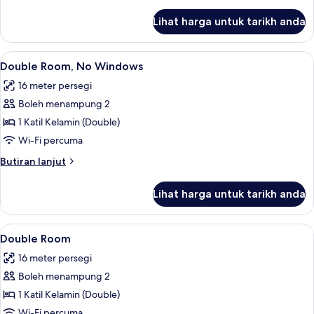
selanjutnya
untuk
Lihat harga untuk tarikh anda
Family
Room
Lihat
Kalis bunyi, seterika/papan seterika, 
5
Double Room, No Windows
semua
16 meter persegi
foto
Boleh menampung 2
untuk
Double
1 Katil Kelamin (Double)
Room,
Wi-Fi percuma
No
Butiran
Butiran lanjut
Windows
selanjutnya
untuk
Lihat harga untuk tarikh anda
Double
Room,
No
Lihat
Kalis bunyi, seterika/papan seterika, 
5
Windows
Double Room
semua
16 meter persegi
foto
Boleh menampung 2
untuk
Double
1 Katil Kelamin (Double)
Room
Wi-Fi percuma