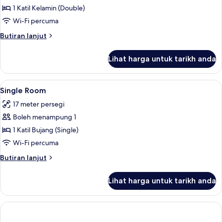
Double
1 Katil Kelamin (Double)
Room
Wi-Fi percuma
(4
Butiran
Butiran lanjut
Hour
selanjutnya
Day
untuk
Lihat harga untuk tarikh anda
Double
Use
Room
between
(4
Lihat
Single Room | Kalis bunyi, seterika/pa
9am-
5
Hour
Single Room
semua
Day
6pm)
17 meter persegi
Use
foto
between
Boleh menampung 1
untuk
9am-
Single
1 Katil Bujang (Single)
6pm)
Room
Wi-Fi percuma
Butiran
Butiran lanjut
selanjutnya
untuk
Lihat harga untuk tarikh anda
Single
Room