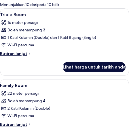
tersedia
Menunjukkan 10 daripada 10 bilik
untuk
Lihat
Triple Room | Kalis bunyi, seterika/pa
5
Triple Room
bilik
semua
16 meter persegi
foto
Boleh menampung 3
untuk
Triple
1 Katil Kelamin (Double) dan 1 Katil Bujang (Single)
Room
Wi-Fi percuma
Butiran
Butiran lanjut
selanjutnya
untuk
Lihat harga untuk tarikh anda
Triple
Room
Lihat
Family Room | Kalis bunyi, seterika/pa
5
Family Room
semua
22 meter persegi
foto
Boleh menampung 4
untuk
Family
2 Katil Kelamin (Double)
Room
Wi-Fi percuma
Butiran
Butiran lanjut