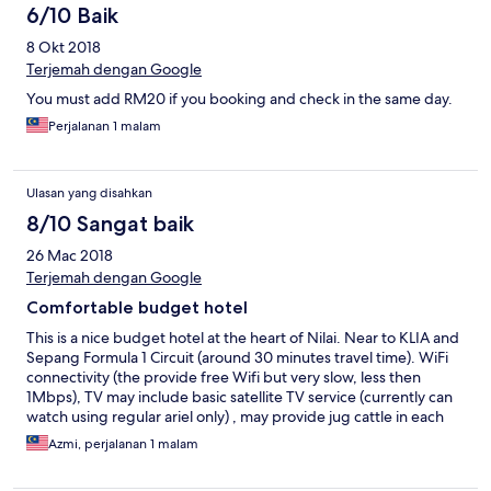
6/10 Baik
8 Okt 2018
Terjemah dengan Google
You must add RM20 if you booking and check in the same day.
Perjalanan 1 malam
Ulasan yang disahkan
8/10 Sangat baik
26 Mac 2018
Terjemah dengan Google
Comfortable budget hotel
This is a nice budget hotel at the heart of Nilai. Near to KLIA and
Sepang Formula 1 Circuit (around 30 minutes travel time). WiFi
connectivity (the provide free Wifi but very slow, less then
1Mbps), TV may include basic satellite TV service (currently can
watch using regular ariel only) , may provide jug cattle in each
room (currently offering hot water via water dispenser located
Azmi, perjalanan 1 malam
in each floor's public area), may provide better bath towels
(provided towels are very thin and small).