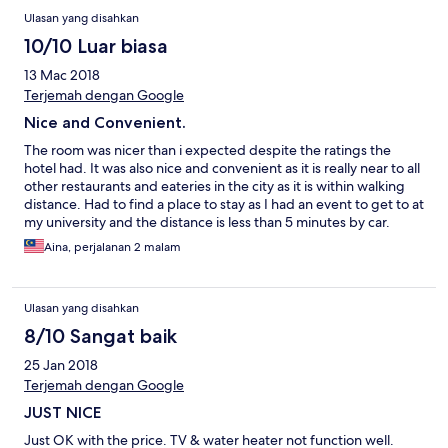
Ulasan yang disahkan
10/10 Luar biasa
13 Mac 2018
Terjemah dengan Google
Nice and Convenient.
The room was nicer than i expected despite the ratings the
hotel had. It was also nice and convenient as it is really near to all
other restaurants and eateries in the city as it is within walking
distance. Had to find a place to stay as I had an event to get to at
my university and the distance is less than 5 minutes by car.
Overall a pretty convenient and nice place to stay for two nights
Aina, perjalanan 2 malam
with the price i got.
Ulasan yang disahkan
8/10 Sangat baik
25 Jan 2018
Terjemah dengan Google
JUST NICE
Just OK with the price. TV & water heater not function well.