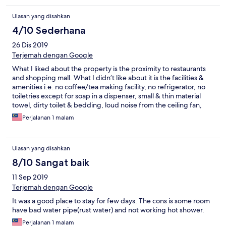
Ulasan yang disahkan
4/10 Sederhana
26 Dis 2019
Terjemah dengan Google
What I liked about the property is the proximity to restaurants
and shopping mall. What I didn’t like about it is the facilities &
amenities i.e. no coffee/tea making facility, no refrigerator, no
toiletries except for soap in a dispenser, small & thin material
towel, dirty toilet & bedding, loud noise from the ceiling fan,
poor pest control as there are many ants in the room, unfriendly
Perjalanan 1 malam
staff although one guy at the receptionist was kind and helpful
enough to let me keep my pastries in the housekeeping fridge
and the worst thing is that the hotel has no privacy at all due to
Ulasan yang disahkan
no sound proof of the hotel rooms. I had to endure lack of sleep
throughout the night and the stress due to noises from other
8/10 Sangat baik
rooms especially a room which has a toddler who cried and
11 Sep 2019
wailed loudly a few times during the night and disturbed my
sleep. The thing that made me disappointed the most is
Terjemah dengan Google
because the hotel rates are not so cheap and we paid RM171 for
It was a good place to stay for few days. The cons is some room
a 2 double-bed room plus RM135 for a triple room as we did not
have bad water pipe(rust water) and not working hot shower.
have a lot of choices in view of school holidays and many people
also got away from their homes due to the closure of water at
Perjalanan 1 malam