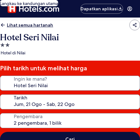
Langkau ke kandungan utama
Dapatkan aplikasi
Lihat semua hartanah
Hotel Seri Nilai
Hartanah
2.0
Hotel di Nilai
bintang
Pilih tarikh untuk melihat harga
Ingin ke mana?
Tarikh
Pengembara
Cari