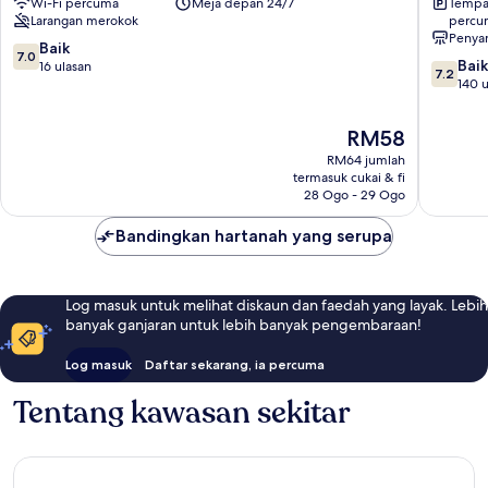
Wi-Fi percuma
Meja depan 24/7
Tempat
SEPANG
Nilai
Larangan merokok
percu
Sepang
Penya
7.0
Baik
7.0
7.2
Baik
daripada
16 ulasan
7.2
daripad
140 u
10,
10,
Baik,
Baik,
16
Harga
RM58
140
ulasan
ialah
RM64 jumlah
ulasan
RM58
termasuk cukai & fi
28 Ogo - 29 Ogo
Bandingkan hartanah yang serupa
Log masuk untuk melihat diskaun dan faedah yang layak. Lebih
banyak ganjaran untuk lebih banyak pengembaraan!
Log masuk
Daftar sekarang, ia percuma
Tentang kawasan sekitar