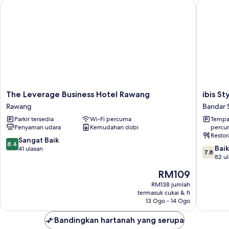
The Leverage Business Hotel Rawang
ibis Sty
(Double)
The
ibis
The Leverage Business Hotel Rawang
ibis S
Leverage
Styles
Rawang
Bandar 
Business
Kuala
Parkir tersedia
Wi-Fi percuma
Tempat
Hotel
Lumpur
Penyaman udara
Kemudahan dobi
percu
Rawang
Sri
Restor
Rawang
Damans
8.4
Sangat Baik
8.4
7.8
Bandar
Baik
daripada
41 ulasan
7.8
daripad
Sri
82 u
10,
10,
Damans
Sangat
Harga
RM109
Baik,
Baik,
ialah
82
RM138 jumlah
41
RM109
termasuk cukai & fi
ulasan
ulasan
13 Ogo - 14 Ogo
Bandingkan hartanah yang serupa