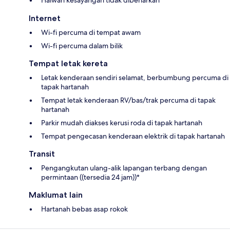
Haiwan kesayangan tidak dibenarkan
Internet
Wi-fi percuma di tempat awam
Wi-fi percuma dalam bilik
Tempat letak kereta
Letak kenderaan sendiri selamat, berbumbung percuma di
tapak hartanah
Tempat letak kenderaan RV/bas/trak percuma di tapak
hartanah
Parkir mudah diakses kerusi roda di tapak hartanah
Tempat pengecasan kenderaan elektrik di tapak hartanah
Transit
Pengangkutan ulang-alik lapangan terbang dengan
permintaan ((tersedia 24 jam))*
Maklumat lain
Hartanah bebas asap rokok