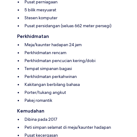
Pusat perniagaan
5 bilik mesyuarat
Stesen komputer
Pusat persidangan (seluas 662 meter persegi)
Perkhidmatan
Meja/kaunter hadapan 24 jam
Perkhidmatan rencam
Perkhidmatan pencucian kering/dobi
Tempat simpanan bagasi
Perkhidmatan perkahwinan
Kakitangan berbilang bahasa
Porter/tukang angkut
Pakej romantik
Kemudahan
Dibina pada 2017
Peti simpan selamat di meja/kaunter hadapan
Pusat kecergasan