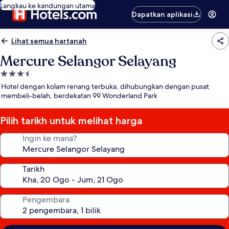
Langkau ke kandungan utama
Dapatkan aplikasi
Lihat semua hartanah
Mercure Selangor Selayang
Hartanah
3.5
Hotel dengan kolam renang terbuka, dihubungkan dengan pusat
bintang
membeli-belah, berdekatan 99 Wonderland Park
Pilih tarikh untuk melihat harga
Ingin ke mana?
Tarikh
Pengembara