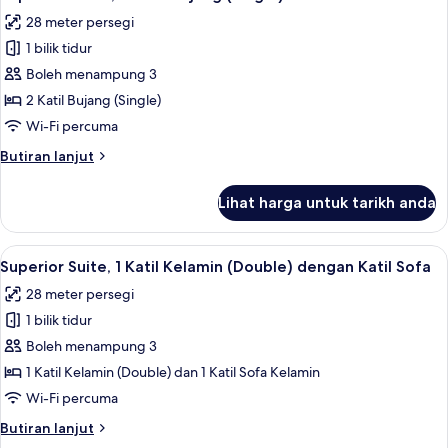
semua
Katil
28 meter persegi
Kelamin
foto
(Double)
1 bilik tidur
untuk
Superior
Boleh menampung 3
Room,
2 Katil Bujang (Single)
2
Wi-Fi percuma
Katil
Butiran
Butiran lanjut
Bujang
selanjutnya
(Single)
untuk
Lihat harga untuk tarikh anda
Superior
Room,
2
Lihat
Superior Suite, 1 Katil Kelamin (Double)
7
Katil
Superior Suite, 1 Katil Kelamin (Double) dengan Katil Sofa
semua
Bujang
28 meter persegi
(Single)
foto
1 bilik tidur
untuk
Superior
Boleh menampung 3
Suite,
1 Katil Kelamin (Double) dan 1 Katil Sofa Kelamin
1
Wi-Fi percuma
Katil
Butiran
Butiran lanjut
Kelamin
selanjutnya