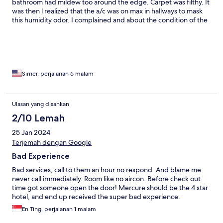
bathroom had mildew too around the edge. Carpet was filthy. It
was then l realized that the a/c was on max in hallways to mask
this humidity odor. I complained and about the condition of the
room to receptionist and she said she will have maintenance
look at it. I spent the night in the room and could not sleep due
to smell. Next morning l complained again and they found the
odor was from a/c and immediately removed me to the 5th
floor, which was better but there was a huge area of
condensation marks on ceiling.
Sirner, perjalanan 6 malam
Ulasan yang disahkan
2/10 Lemah
25 Jan 2024
Terjemah dengan Google
Bad Experience
Bad services, call to them an hour no respond. And blame me
never call immediately. Room like no aircon. Before check out
time got someone open the door! Mercure should be the 4 star
hotel, and end up received the super bad experience.
En Ting, perjalanan 1 malam