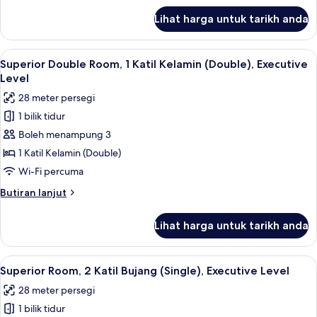
(Double)
untuk
Lihat harga untuk tarikh anda
Superior
dengan
Suite,
Katil
1
Lihat
Superior Double Room, 1 Katil Kelamin (D
Sofa
5
Katil
Superior Double Room, 1 Katil Kelamin (Double), Executive
semua
Kelamin
Level
(Double)
foto
28 meter persegi
dengan
untuk
Katil
1 bilik tidur
Superior
Sofa
Boleh menampung 3
Double
Room,
1 Katil Kelamin (Double)
1
Wi-Fi percuma
Katil
Butiran
Butiran lanjut
Kelamin
selanjutnya
(Double),
untuk
Lihat harga untuk tarikh anda
Superior
Executive
Double
Level
Room,
Lihat
Superior Room, 2 Katil Bujang (Single), 
6
1
Superior Room, 2 Katil Bujang (Single), Executive Level
semua
Katil
28 meter persegi
Kelamin
foto
(Double),
1 bilik tidur
untuk