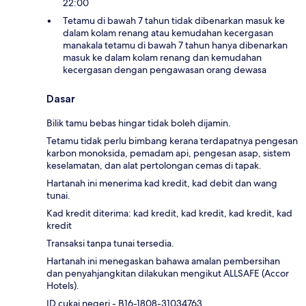
22:00
Tetamu di bawah 7 tahun tidak dibenarkan masuk ke
dalam kolam renang atau kemudahan kecergasan
manakala tetamu di bawah 7 tahun hanya dibenarkan
masuk ke dalam kolam renang dan kemudahan
kecergasan dengan pengawasan orang dewasa
Dasar
Bilik tamu bebas hingar tidak boleh dijamin.
Tetamu tidak perlu bimbang kerana terdapatnya pengesan
karbon monoksida, pemadam api, pengesan asap, sistem
keselamatan, dan alat pertolongan cemas di tapak.
Hartanah ini menerima kad kredit, kad debit dan wang
tunai.
Kad kredit diterima: kad kredit, kad kredit, kad kredit, kad
kredit
Transaksi tanpa tunai tersedia.
Hartanah ini menegaskan bahawa amalan pembersihan
dan penyahjangkitan dilakukan mengikut ALLSAFE (Accor
Hotels).
ID cukai negeri - B16-1808-31034763