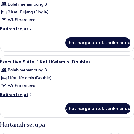
Executive
Superior
Boleh menampung 3
Level
Room,
2 Katil Bujang (Single)
2
Wi-Fi percuma
Katil
Butiran
Butiran lanjut
Bujang
selanjutnya
(Single),
untuk
Lihat harga untuk tarikh anda
Superior
Executive
Room,
Level
2
Lihat
Executive Suite, 1 Katil Kelamin (Double)
1
Katil
Executive Suite, 1 Katil Kelamin (Double)
semua
Bujang
Boleh menampung 3
(Single),
foto
Executive
1 Katil Kelamin (Double)
untuk
Level
Executive
Wi-Fi percuma
Suite,
Butiran
Butiran lanjut
1
selanjutnya
untuk
Katil
Lihat harga untuk tarikh anda
Executive
Kelamin
Suite,
(Double)
1
Hartanah serupa
Katil
Kelamin