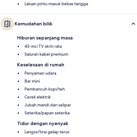
Laluan pintu masuk bebas tangga
Kemudahan bilik
Hiburan sepanjang masa
43-inci TV skrin rata
Saluran kabel premium
Keselesaan di rumah
Penyaman udara
Bar mini
Pembancuh kopi/teh
Cerek elektrik
Jubah mandi dan selipar
Seterika/papan seterika
Tidur dengan nyenyak
Langsir/tirai gelap terus