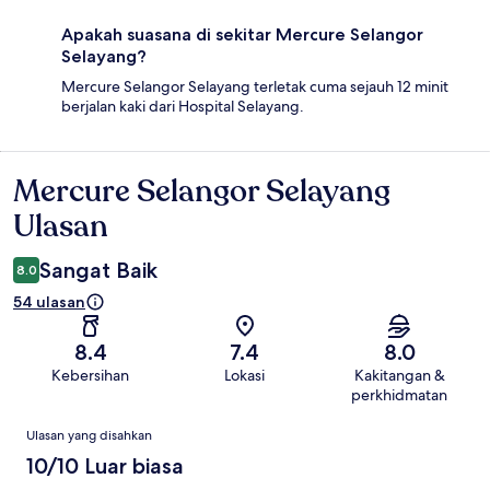
Apakah suasana di sekitar Mercure Selangor
Selayang?
Mercure Selangor Selayang terletak cuma sejauh 12 minit
berjalan kaki dari Hospital Selayang.
Mercure Selangor Selayang
Ulasan
Ulasan
Sangat Baik
8.0
54 ulasan
8.4
7.4
8.0
Kebersihan
Lokasi
Kakitangan &
perkhidmatan
Ulasan
Ulasan yang disahkan
10/10 Luar biasa