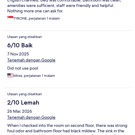
English channels, bed was comfortable, bathroom was clean,
amenities were sufficient, staff were friendly and helpful.
Nothing more one can ask for.
TYRONE, perjalanan 1 malam
Ulasan yang disahkan
6/10 Baik
7 Nov 2025
Terjemah dengan Google
Did not use pool
Mirza, perjalanan 1 malam
Ulasan yang disahkan
2/10 Lemah
26 Mac 2026
Terjemah dengan Google
When l checked into the room on second floor, there was strong
foul odor and bathroom floor had black mildew. The sink in the