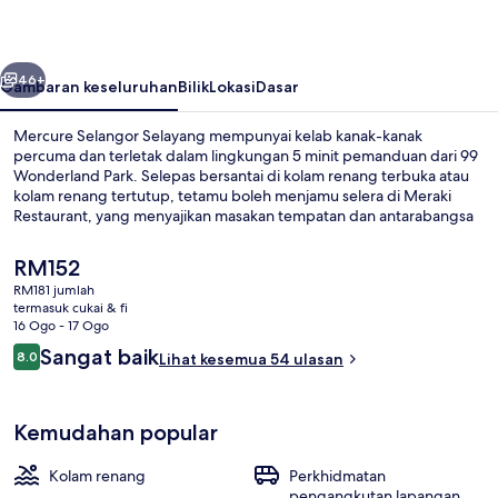
belumnya
Seterusnya
46+
Gambaran keseluruhan
Bilik
Lokasi
Dasar
Mercure Selangor Selayang mempunyai kelab kanak-kanak
percuma dan terletak dalam lingkungan 5 minit pemanduan dari 99
Wonderland Park. Selepas bersantai di kolam renang terbuka atau
kolam renang tertutup, tetamu boleh menjamu selera di Meraki
Restaurant, yang menyajikan masakan tempatan dan antarabangsa
dan dibuka untuk sarapan, makan tengah hari dan makan malam.
Pusat kecergasan dan bar/ruang istirahat merupakan sorotan lain.
Harga
RM152
semasa
RM181 jumlah
ialah
termasuk cukai & fi
Bahagian luar
RM152
16 Ogo - 17 Ogo
Ulasan
Sangat baik
8.0
Lihat kesemua 54 ulasan
8.0 daripada 10
Kemudahan popular
Kolam renang
Perkhidmatan
pengangkutan lapangan