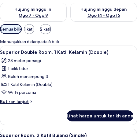
Semak ketersediaan untuk hujung minggu ini Ogo 7 - Ogo 9
Semak ketersediaan untuk hu
Hujung minggu ini
Hujung minggu depan
Ogo 7 - Ogo 9
Ogo 14 - Ogo 16
Penapis
Semua bilik
1 katil
2 katil
yang
tersedia
Menunjukkan 6 daripada 6 bilik
untuk
Lihat
Bar mini, peti besi dalam bilik, meja, la
5
Superior Double Room, 1 Katil Kelamin (Double)
bilik
semua
28 meter persegi
foto
1 bilik tidur
untuk
Superior
Boleh menampung 3
Double
1 Katil Kelamin (Double)
Room,
Wi-Fi percuma
1
Butiran
Butiran lanjut
Katil
selanjutnya
Kelamin
untuk
Lihat harga untuk tarikh anda
Superior
(Double)
Double
Room,
Lihat
Superior Room, 2 Katil Bujang (Single) |
8
1
Superior Room, 2 Katil Bujang (Single)