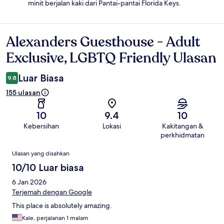
minit berjalan kaki dari Pantai-pantai Florida Keys.
Alexanders Guesthouse - Adult
Ulasan
Exclusive, LGBTQ Friendly Ulasan
Luar Biasa
9.8
155 ulasan
10
9.4
10
Kebersihan
Lokasi
Kakitangan &
perkhidmatan
Ulasan
Ulasan yang disahkan
10/10 Luar biasa
6 Jan 2026
Terjemah dengan Google
This place is absolutely amazing.
Kale, perjalanan 1 malam