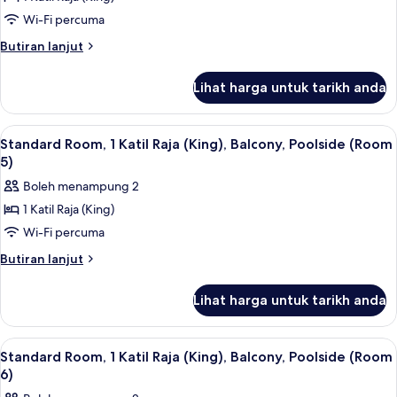
3)
Room,
Wi-Fi percuma
1
Butiran
Butiran lanjut
Katil
selanjutnya
Raja
untuk
Lihat harga untuk tarikh anda
Deluxe
(King),
Room,
Refrigerator
1
Lihat
Standard Room, 1 Katil Raja (King), Bal
(Room
5
Katil
Standard Room, 1 Katil Raja (King), Balcony, Poolside (Room
semua
Raja
4)
5)
(King),
foto
Boleh menampung 2
Refrigerator
untuk
(Room
1 Katil Raja (King)
Standard
4)
Wi-Fi percuma
Room,
1
Butiran
Butiran lanjut
selanjutnya
Katil
untuk
Raja
Lihat harga untuk tarikh anda
Standard
(King),
Room,
Balcony,
1
Lihat
Standard Room, 1 Katil Raja (King), Bal
5
Katil
Poolside
Standard Room, 1 Katil Raja (King), Balcony, Poolside (Room
semua
Raja
6)
(Room
(King),
foto