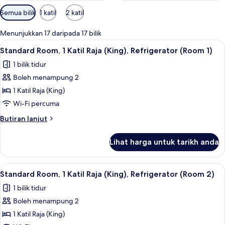
a
Penapis
Semua bilik
1 katil
2 katil
r
yang
a
tersedia
Menunjukkan 17 daripada 17 bilik
untuk
Lihat
Standard Room, 1 Katil Raja (King), Ref
5
Standard Room, 1 Katil Raja (King), Refrigerator (Room 1)
bilik
semua
1 bilik tidur
foto
Boleh menampung 2
untuk
Standard
1 Katil Raja (King)
Room,
Wi-Fi percuma
1
Butiran
Butiran lanjut
Katil
selanjutnya
Raja
untuk
Lihat harga untuk tarikh anda
Standard
(King),
Room,
Refrigerator
1
Lihat
Standard Room, 1 Katil Raja (King), Ref
(Room
5
Katil
Standard Room, 1 Katil Raja (King), Refrigerator (Room 2)
semua
Raja
1)
1 bilik tidur
(King),
foto
Refrigerator
Boleh menampung 2
untuk
(Room
Standard
1 Katil Raja (King)
1)