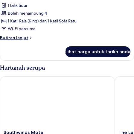
(King)
foto
Garden
1 bilik tidur
dengan
untuk
Area
Katil
Boleh menampung 4
Signature
Sofa,
(Room
1 Katil Raja (King) dan 1 Katil Sofa Ratu
Apartment,
Patio,
16)
Garden
1
Wi-Fi percuma
Area
Bedroom,
Butiran
Butiran lanjut
(Room
Kitchen,
selanjutnya
16)
untuk
Poolside
Lihat harga untuk tarikh anda
Signature
(Room
Apartment,
17)
1
Hartanah serupa
Bedroom,
Kitchen,
Southwinds Motel
The Laur
Poolside
(Room
17)
Southwinds
The
Southwinds Motel
The La