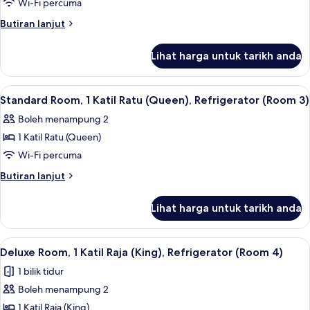
Room,
Wi-Fi percuma
1
Butiran
Butiran lanjut
Katil
selanjutnya
Raja
untuk
Lihat harga untuk tarikh anda
Standard
(King),
Room,
Refrigerator
1
Lihat
Standard Room, 1 Katil Ratu (Queen), R
(Room
5
Katil
Standard Room, 1 Katil Ratu (Queen), Refrigerator (Room 3)
semua
Raja
2)
Boleh menampung 2
(King),
foto
Refrigerator
1 Katil Ratu (Queen)
untuk
(Room
Standard
Wi-Fi percuma
2)
Room,
Butiran
Butiran lanjut
1
selanjutnya
untuk
Katil
Lihat harga untuk tarikh anda
Standard
Ratu
Room,
(Queen),
1
Lihat
Deluxe Room, 1 Katil Raja (King), Refri
5
Refrigerator
Katil
Deluxe Room, 1 Katil Raja (King), Refrigerator (Room 4)
semua
Ratu
(Room
1 bilik tidur
(Queen),
foto
3)
Refrigerator
Boleh menampung 2
untuk
(Room
Deluxe
1 Katil Raja (King)