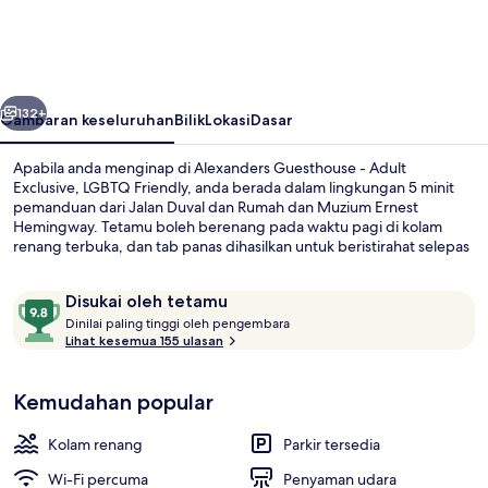
-
Adult
Exclusive,
belumnya
Seterusnya
LGBTQ
132+
Gambaran keseluruhan
Bilik
Lokasi
Dasar
Friendly
Apabila anda menginap di Alexanders Guesthouse - Adult
Exclusive, LGBTQ Friendly, anda berada dalam lingkungan 5 minit
pemanduan dari Jalan Duval dan Rumah dan Muzium Ernest
Hemingway. Tetamu boleh berenang pada waktu pagi di kolam
renang terbuka, dan tab panas dihasilkan untuk beristirahat selepas
hari yang memenatkan. Ciri lain termasuk teres dan taman.
Pengembara lain menyukai kakitangan.
Ulasan
9.8
Disukai oleh tetamu
D
daripada
Dinilai paling tinggi oleh pengembara
i
Lihat kesemua 155 ulasan
10,
Superior Studio Suite, 1 Katil Raja (Ki
n
Disukai
i
oleh
Kemudahan popular
l
tetamu
a
i
Kolam renang
Parkir tersedia
p
Wi-Fi percuma
Penyaman udara