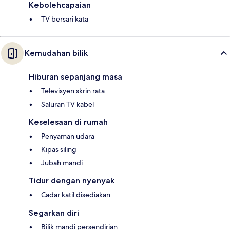
Kebolehcapaian
TV bersari kata
Kemudahan bilik
Hiburan sepanjang masa
Televisyen skrin rata
Saluran TV kabel
Keselesaan di rumah
Penyaman udara
Kipas siling
Jubah mandi
Tidur dengan nyenyak
Cadar katil disediakan
Segarkan diri
Bilik mandi persendirian