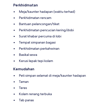
Perkhidmatan
Meja/kaunter hadapan (waktu terhad)
Perkhidmatan rencam
Bantuan pelancongan/tiket
Perkhidmatan pencucian kering/dobi
Surat khabar percuma di lobi
Tempat simpanan bagasi
Perkhidmatan perkahwinan
Basikal sewa
Kerusi lepak tepi kolam
Kemudahan
Peti simpan selamat di meja/kaunter hadapan
Taman
Teres
Kolam renang terbuka
Tab panas