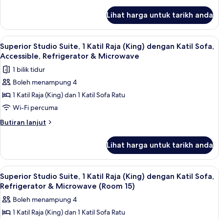
selanjutnya
Katil
untuk
Raja
Lihat harga untuk tarikh anda
Superior
(King),
Room,
Refrigerator
1
Lihat
Superior Studio Suite, 1 Katil Raja (Ki
8
Katil
&
Superior Studio Suite, 1 Katil Raja (King) dengan Katil Sofa,
semua
Raja
Accessible, Refrigerator & Microwave
Microwave,
(King),
foto
Poolside
1 bilik tidur
Refrigerator
untuk
(Room
&
Boleh menampung 4
Superior
Microwave,
13)
1 Katil Raja (King) dan 1 Katil Sofa Ratu
Studio
Poolside
(Room
Suite,
Wi-Fi percuma
13)
1
Butiran
Butiran lanjut
Katil
selanjutnya
untuk
Raja
Lihat harga untuk tarikh anda
Superior
(King)
Studio
dengan
Suite,
Lihat
Superior Studio Suite, 1 Katil Raja (Ki
6
Katil
1
Superior Studio Suite, 1 Katil Raja (King) dengan Katil Sofa,
semua
Katil
Sofa,
Refrigerator & Microwave (Room 15)
Raja
foto
Accessible,
Boleh menampung 4
(King)
untuk
Refrigerator
dengan
1 Katil Raja (King) dan 1 Katil Sofa Ratu
Superior
Katil