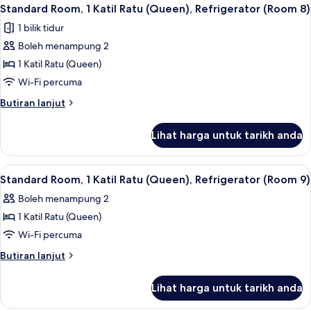
Lihat
4
Floor
Katil
Standard Room, 1 Katil Ratu (Queen), Refrigerator (Room 8)
semua
Raja
(Room
1 bilik tidur
(King),
foto
7)
Refrigerator,
Boleh menampung 2
untuk
Ground
Standard
1 Katil Ratu (Queen)
Floor
Room,
(Room
Wi-Fi percuma
7)
1
Butiran
Butiran lanjut
Katil
selanjutnya
Ratu
untuk
Lihat harga untuk tarikh anda
Standard
(Queen),
Room,
Refrigerator
1
Lihat
Standard Room, 1 Katil Ratu (Queen), R
(Room
3
Katil
Standard Room, 1 Katil Ratu (Queen), Refrigerator (Room 9)
semua
Ratu
8)
Boleh menampung 2
(Queen),
foto
Refrigerator
1 Katil Ratu (Queen)
untuk
(Room
Standard
Wi-Fi percuma
8)
Room,
Butiran
Butiran lanjut
1
selanjutnya
untuk
Katil
Lihat harga untuk tarikh anda
Standard
Ratu
Room,