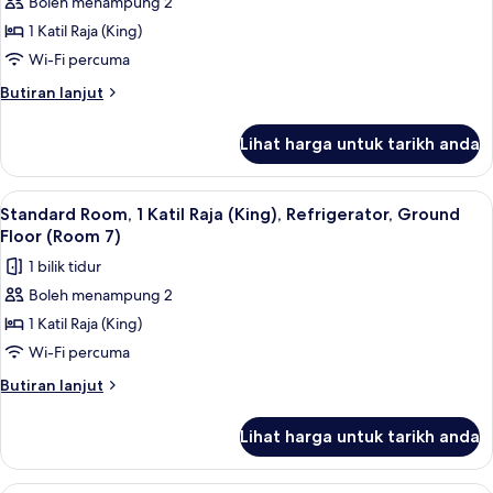
5)
Boleh menampung 2
Balcony,
untuk
Poolside
1 Katil Raja (King)
Standard
(Room
Wi-Fi percuma
Room,
5)
1
Butiran
Butiran lanjut
selanjutnya
Katil
untuk
Raja
Lihat harga untuk tarikh anda
Standard
(King),
Room,
Balcony,
1
Lihat
Standard Room, 1 Katil Raja (King), Re
5
Katil
Poolside
Standard Room, 1 Katil Raja (King), Refrigerator, Ground
semua
Raja
Floor (Room 7)
(Room
(King),
foto
6)
1 bilik tidur
Balcony,
untuk
Poolside
Boleh menampung 2
Standard
(Room
1 Katil Raja (King)
Room,
6)
1
Wi-Fi percuma
Katil
Butiran
Butiran lanjut
Raja
selanjutnya
untuk
(King),
Lihat harga untuk tarikh anda
Standard
Refrigerator,
Room,
Ground
1
Standard Room, 1 Katil Ratu (Queen), R