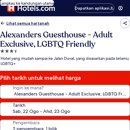
Langkau ke kandungan utama
Dapatkan aplikasi
Lihat semua hartanah
Alexanders Guesthouse - Adult
Exclusive, LGBTQ Friendly
Hartanah
3.5
Hotel yang mudah sampai ke Jalan Duval, yang disasarkan pada tetamu
bintang
LGBTQ+
Pilih tarikh untuk melihat harga
Ingin ke mana?
Tarikh
Pengembara