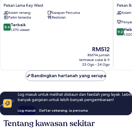
Motel
Laureat
Pekan Lama Key West
Pekan B
Pekan
Key
Kolam renang
Sarapan Percuma
Kolam
Lama
West
Parkir tersedia
Restoran
Key
Pekan
Penya
West
Baru
8.6
Terbaik
8.6
9.2
Heb
daripada
1,370 ulasan
9.2
daripad
1,020
10,
10,
Terbaik,
Hebat,
1,370
Harga
RM512
1,020
ulasan
ialah
RM714 jumlah
ulasan
RM512
termasuk cukai & fi
23 Ogo - 24 Ogo
Bandingkan hartanah yang serupa
Log masuk untuk melihat diskaun dan faedah yang layak. Lebih
banyak ganjaran untuk lebih banyak pengembaraan!
Log masuk
Daftar sekarang, ia percuma
Tentang kawasan sekitar