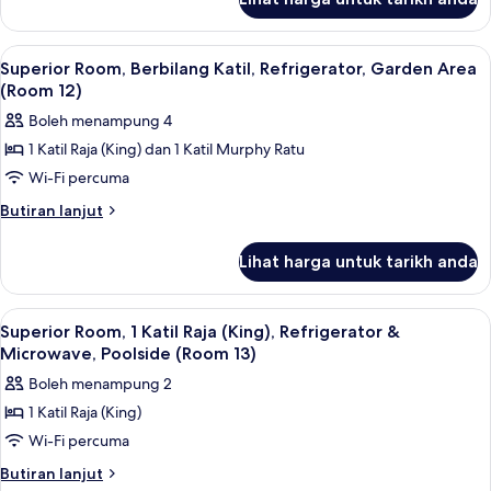
Superior
(King),
Room,
Refrigerator
1
Lihat
Superior Room, Berbilang Katil, Refrig
5
Katil
&
Superior Room, Berbilang Katil, Refrigerator, Garden Area
semua
Raja
(Room 12)
Microwave,
(King),
foto
Ground
Boleh menampung 4
Refrigerator
untuk
Floor
&
1 Katil Raja (King) dan 1 Katil Murphy Ratu
Superior
Microwave,
(Room
Wi-Fi percuma
Room,
Ground
11)
Floor
Berbilang
Butiran
Butiran lanjut
(Room
selanjutnya
Katil,
11)
untuk
Refrigerator,
Lihat harga untuk tarikh anda
Superior
Garden
Room,
Area
Berbilang
Lihat
Superior Room, 1 Katil Raja (King), Re
6
Katil,
(Room
Superior Room, 1 Katil Raja (King), Refrigerator &
semua
Refrigerator,
Microwave, Poolside (Room 13)
12)
Garden
foto
Boleh menampung 2
Area
untuk
(Room
1 Katil Raja (King)
Superior
12)
Wi-Fi percuma
Room,
1
Butiran
Butiran lanjut