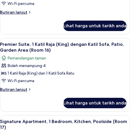
&
Wi-Fi percuma
Studio
Sofa,
Microwave
Accessible,
Suite,
Butiran
Butiran lanjut
Refrigerator
selanjutnya
1
&
untuk
Katil
Lihat harga untuk tarikh anda
Microwave
Superior
Raja
Studio
(King)
Suite,
Lihat
Premier Suite, 1 Katil Raja (King) deng
8
1
dengan
Premier Suite, 1 Katil Raja (King) dengan Katil Sofa, Patio,
semua
Katil
Garden Area (Room 16)
Katil
Raja
foto
Sofa,
Pemandangan taman
(King)
untuk
Refrigerator
dengan
Boleh menampung 4
Premier
Katil
&
1 Katil Raja (King) dan 1 Katil Sofa Ratu
Suite,
Sofa,
Microwave
Refrigerator
1
Wi-Fi percuma
(Room
&
Katil
Butiran
Butiran lanjut
Microwave
15)
Raja
selanjutnya
(Room
untuk
(King)
15)
Lihat harga untuk tarikh anda
Premier
dengan
Suite,
Katil
1
Lihat
Signature Apartment, 1 Bedroom, Kitch
13
Sofa,
Katil
Signature Apartment, 1 Bedroom, Kitchen, Poolside (Room
semua
Raja
Patio,
17)