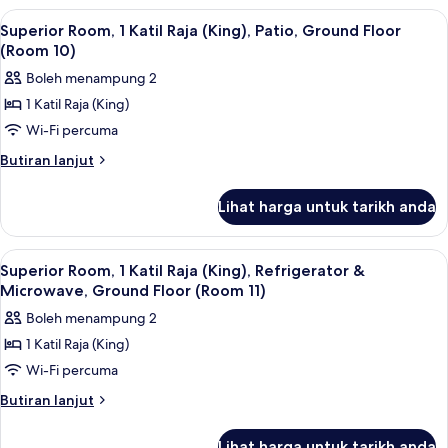
(Queen),
1
Lihat
Superior Room, 1 Katil Raja (King), Pat
7
Refrigerator
Katil
Superior Room, 1 Katil Raja (King), Patio, Ground Floor
semua
Ratu
(Room
(Room 10)
(Queen),
foto
9)
Boleh menampung 2
Refrigerator
untuk
(Room
1 Katil Raja (King)
Superior
9)
Wi-Fi percuma
Room,
1
Butiran
Butiran lanjut
selanjutnya
Katil
untuk
Raja
Lihat harga untuk tarikh anda
Superior
(King),
Room,
Patio,
1
Lihat
Superior Room, 1 Katil Raja (King), Re
8
Katil
Ground
Superior Room, 1 Katil Raja (King), Refrigerator &
semua
Raja
Microwave, Ground Floor (Room 11)
Floor
(King),
foto
(Room
Boleh menampung 2
Patio,
untuk
10)
Ground
1 Katil Raja (King)
Superior
Floor
Wi-Fi percuma
Room,
(Room
10)
1
Butiran
Butiran lanjut
selanjutnya
Katil
untuk
Raja
Lihat harga untuk tarikh anda