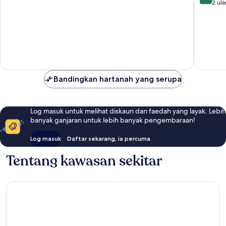
daripada
daripad
2 ula
Seksyen
10,
10,
13
5
Hebat,
Seksyen
ulasan
2
13
ulasan
Bandingkan hartanah yang serupa
Log masuk untuk melihat diskaun dan faedah yang layak. Lebih
banyak ganjaran untuk lebih banyak pengembaraan!
Log masuk
Daftar sekarang, ia percuma
Tentang kawasan sekitar