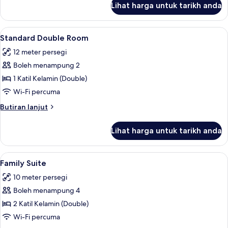
Lihat harga untuk tarikh anda
Triple
Suite
Lihat
Standard Double Room | Seterika/papan
4
Standard Double Room
semua
12 meter persegi
foto
Boleh menampung 2
untuk
Standard
1 Katil Kelamin (Double)
Double
Wi-Fi percuma
Room
Butiran
Butiran lanjut
selanjutnya
untuk
Lihat harga untuk tarikh anda
Standard
Double
Room
Lihat
Family Suite | Seterika/papan seterika,
4
Family Suite
semua
10 meter persegi
foto
Boleh menampung 4
untuk
Family
2 Katil Kelamin (Double)
Suite
Wi-Fi percuma