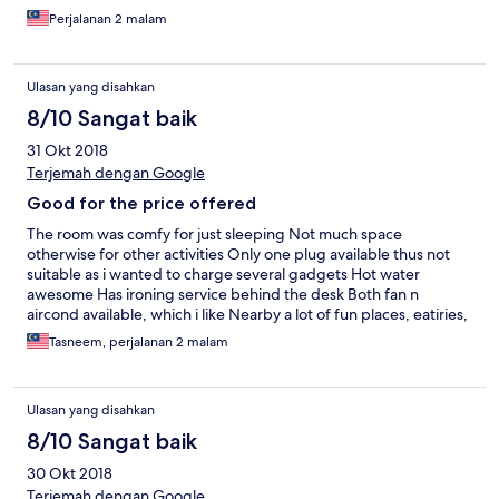
Perjalanan 2 malam
Ulasan yang disahkan
8/10 Sangat baik
31 Okt 2018
Terjemah dengan Google
Good for the price offered
The room was comfy for just sleeping Not much space
otherwise for other activities Only one plug available thus not
suitable as i wanted to charge several gadgets Hot water
awesome Has ironing service behind the desk Both fan n
aircond available, which i like Nearby a lot of fun places, eatiries,
local cuisines
Tasneem, perjalanan 2 malam
Ulasan yang disahkan
8/10 Sangat baik
30 Okt 2018
Terjemah dengan Google