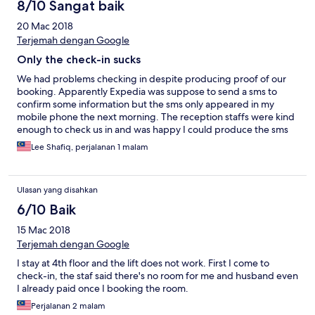
8/10 Sangat baik
20 Mac 2018
Terjemah dengan Google
Only the check-in sucks
We had problems checking in despite producing proof of our
booking. Apparently Expedia was suppose to send a sms to
confirm some information but the sms only appeared in my
mobile phone the next morning. The reception staffs were kind
enough to check us in and was happy I could produce the sms
the next morning as they were not able to perform their duties
Lee Shafiq, perjalanan 1 malam
and responsibilities without it.
Ulasan yang disahkan
6/10 Baik
15 Mac 2018
Terjemah dengan Google
I stay at 4th floor and the lift does not work. First I come to
check-in, the staf said there's no room for me and husband even
I already paid once I booking the room.
Perjalanan 2 malam