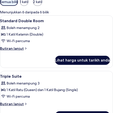
Penapis
Semua bilik
1 katil
2 katil
yang
tersedia
Menunjukkan 6 daripada 6 bilik
untuk
Lihat
Seterika/papan seterika, Wi-fi percuma
1
Standard Double Room
bilik
semua
Boleh menampung 2
foto
1 Katil Kelamin (Double)
untuk
Standard
Wi-Fi percuma
Double
Butiran
Butiran lanjut
Room
selanjutnya
untuk
Lihat harga untuk tarikh anda
Standard
Double
Room
Lihat
Seterika/papan seterika, Wi-fi percuma
1
Triple Suite
semua
Boleh menampung 3
foto
1 Katil Ratu (Queen) dan 1 Katil Bujang (Single)
untuk
Triple
Wi-Fi percuma
Suite
Butiran
Butiran lanjut
selanjutnya
untuk