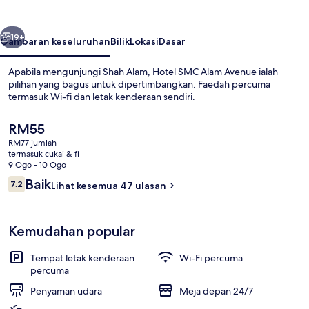
Avenue
belumnya
Seterusnya
19+
Gambaran keseluruhan
Bilik
Lokasi
Dasar
Apabila mengunjungi Shah Alam, Hotel SMC Alam Avenue ialah
pilihan yang bagus untuk dipertimbangkan. Faedah percuma
termasuk Wi-fi dan letak kenderaan sendiri.
Harga
RM55
semasa
RM77 jumlah
ialah
termasuk cukai & fi
RM55
9 Ogo - 10 Ogo
Ulasan
Baik
7.2
Lihat kesemua 47 ulasan
Meja sambut tetamu
7.2 daripada 10
Kemudahan popular
Tempat letak kenderaan
Wi-Fi percuma
percuma
Penyaman udara
Meja depan 24/7