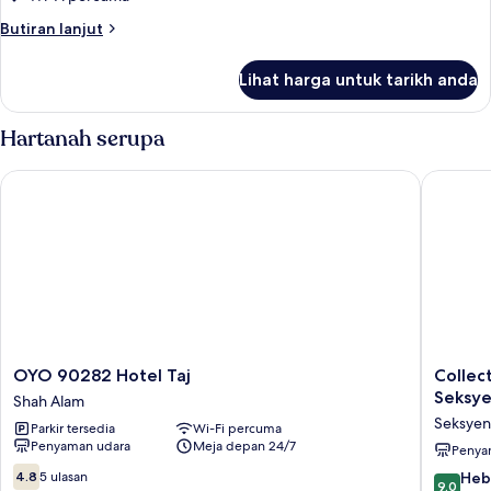
Double
Butiran
Butiran lanjut
Room
selanjutnya
untuk
Lihat harga untuk tarikh anda
Standard
Double
Room
Hartanah serupa
OYO 90282 Hotel Taj
Collecti
OYO
Collecti
OYO 90282 Hotel Taj
Collec
90282
O
Seksye
Shah Alam
Hotel
Shah
Seksyen
Parkir tersedia
Wi-Fi percuma
Taj
Alam
Penyaman udara
Meja depan 24/7
Shah
Formerl
Penya
Alam
Hotel
4.8
9.0
4.8
5 ulasan
Heb
9.0
SMC