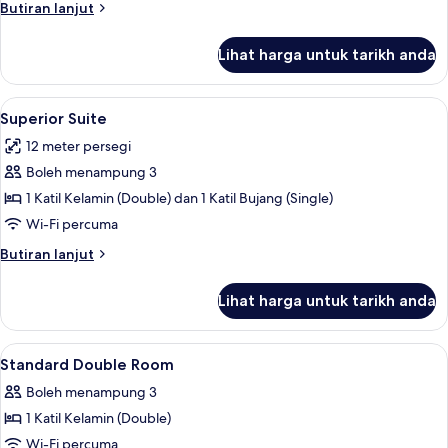
Butiran
Butiran lanjut
selanjutnya
untuk
Lihat harga untuk tarikh anda
Family
Suite
Lihat
Superior Suite | Seterika/papan seterik
4
Superior Suite
semua
12 meter persegi
foto
Boleh menampung 3
untuk
Superior
1 Katil Kelamin (Double) dan 1 Katil Bujang (Single)
Suite
Wi-Fi percuma
Butiran
Butiran lanjut
selanjutnya
untuk
Lihat harga untuk tarikh anda
Superior
Suite
Lihat
Seterika/papan seterika, Wi-fi percuma
4
Standard Double Room
semua
Boleh menampung 3
foto
1 Katil Kelamin (Double)
untuk
Standard
Wi-Fi percuma