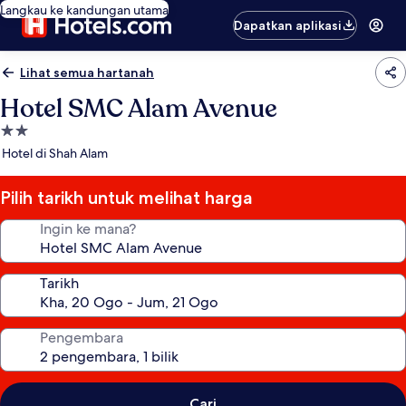
Langkau ke kandungan utama
Dapatkan aplikasi
Lihat semua hartanah
Hotel SMC Alam Avenue
Hartanah
2.0
Hotel di Shah Alam
bintang
Pilih tarikh untuk melihat harga
Ingin ke mana?
Tarikh
Pengembara
Cari