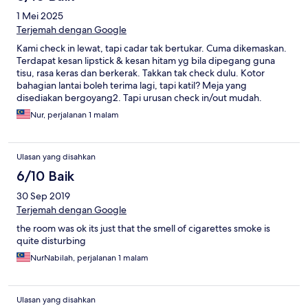
1 Mei 2025
Terjemah dengan Google
Kami check in lewat, tapi cadar tak bertukar. Cuma dikemaskan.
Terdapat kesan lipstick & kesan hitam yg bila dipegang guna
tisu, rasa keras dan berkerak. Takkan tak check dulu. Kotor
bahagian lantai boleh terima lagi, tapi katil? Meja yang
disediakan bergoyang2. Tapi urusan check in/out mudah.
Disediakan air panas & sejuk kt walkaway luar bilik. Banyak kedai
Nur, perjalanan 1 malam
sekeliling hotel. Parking senang.
Ulasan yang disahkan
6/10 Baik
30 Sep 2019
Terjemah dengan Google
the room was ok its just that the smell of cigarettes smoke is
quite disturbing
NurNabilah, perjalanan 1 malam
Ulasan yang disahkan