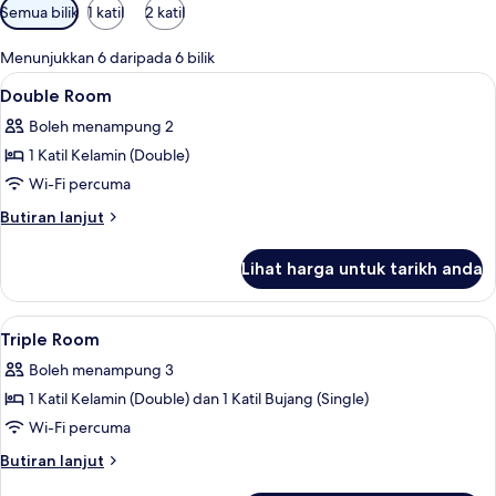
Penapis
Semua bilik
1 katil
2 katil
yang
tersedia
Menunjukkan 6 daripada 6 bilik
untuk
Lihat
Double Room | Seterika/papan seterik
9
Double Room
bilik
semua
Boleh menampung 2
foto
1 Katil Kelamin (Double)
untuk
Double
Wi-Fi percuma
Room
Butiran
Butiran lanjut
selanjutnya
untuk
Lihat harga untuk tarikh anda
Double
Room
Lihat
Triple Room | Seterika/papan seterika
4
Triple Room
semua
Boleh menampung 3
foto
1 Katil Kelamin (Double) dan 1 Katil Bujang (Single)
untuk
Triple
Wi-Fi percuma
Room
Butiran
Butiran lanjut
selanjutnya