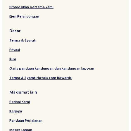
y
R
i
r
a
H
l
o
Promosikan bersama kami
n
R
y
n
Ejen Pelancongan
g
H
i
t
o
n
t
T
Dasar
e
o
l
w
Terma & Syarat
n
Privasi
Kuki
Garis panduan kandungan dan kandungan laporan
Terma & Syarat Hotels.com Rewards
Maklumat lain
Perihal Kami
Kerjaya
Panduan Perjalanan
Indeks Laman