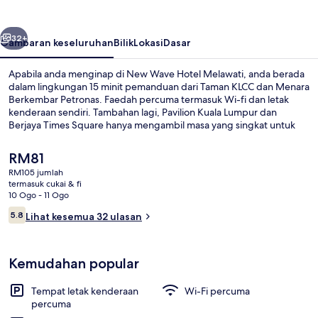
Melawati
belumnya
Seterusnya
32+
Gambaran keseluruhan
Bilik
Lokasi
Dasar
Apabila anda menginap di New Wave Hotel Melawati, anda berada
dalam lingkungan 15 minit pemanduan dari Taman KLCC dan Menara
Berkembar Petronas. Faedah percuma termasuk Wi-fi dan letak
kenderaan sendiri. Tambahan lagi, Pavilion Kuala Lumpur dan
Berjaya Times Square hanya mengambil masa yang singkat untuk
tiba dengan menaiki kenderaan.
Harga
RM81
semasa
RM105 jumlah
ialah
termasuk cukai & fi
Triple Room | Seterika/papan seterika
RM81
10 Ogo - 11 Ogo
Ulasan
5.8
Lihat kesemua 32 ulasan
5.8 daripada 10
Kemudahan popular
Tempat letak kenderaan
Wi-Fi percuma
percuma