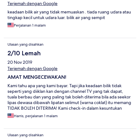
Terjemah dengan Google
keadaan bilik air yang tidak memuaskan . tiada ruang udara atau
tingkap kecil untuk udara luar. bilik air yang sempit
Perjalanan 1 malam
Ulasan yang disahkan
2/10 Lemah
20 Nov 2019
Terjemah dengan Google
AMAT MENGECEWAKAN!
Kami tahu apa yang kami bayar. Tapi jika keadaan bilik tidak
seperti yang diiklan kan dengan channel TV yang tak dapat,
tuala berbau dan yang paling tak boleh diterima bila ada seekor
lipas dewasa dibawah lipatan selimut (warna coklat) itu memang
TIDAK BOLEH DITERIMA! Kami check-in dalam kesuntukan
masa (pukul 5pm) dan selepas semua mandi, pukul 7pm
Harris, perjalanan 1 malam
terpaksa kami CHECK-OUT! Harap owner hotel (kaum India
barangkali) JAGA KEBERSIHAN bilik hotel anda. Kami bukan
duduk FREE. Dengan RM68 semalam, sekurang² nya pastikan
Ulasan yang disahkan
cadar tidak ada tompokan najis lipas!