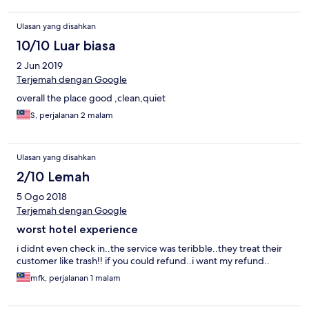
Ulasan yang disahkan
10/10 Luar biasa
2 Jun 2019
Terjemah dengan Google
overall the place good ,clean,quiet
S, perjalanan 2 malam
Ulasan yang disahkan
2/10 Lemah
5 Ogo 2018
Terjemah dengan Google
worst hotel experience
i didnt even check in..the service was teribble..they treat their
customer like trash!! if you could refund..i want my refund..
mfk, perjalanan 1 malam