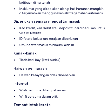
ketibaan di hartanah
Maklumat yang disediakan oleh pihak hartanah mungkin
diterjemahkan menggunakan alat terjemahan automatik
Diperlukan semasa mendaftar masuk
Kad kredit, kad debit atau deposit tunai diperlukan untuk
caj sampingan
ID foto dikeluarkan kerajaan diperlukan
Umur daftar masuk minimum ialah 18
Kanak-kanak
Tiada katil bayi (katil budak)
Haiwan peliharaan
Haiwan kesayangan tidak dibenarkan
Internet
Wi-fi percuma di tempat awam
Wi-fi percuma dalam bilik
Tempat letak kereta