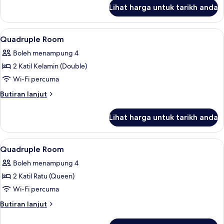
untuk
Lihat harga untuk tarikh anda
Triple
Room
Lihat
Quadruple Room | Seterika/papan set
4
Quadruple Room
semua
Boleh menampung 4
foto
2 Katil Kelamin (Double)
untuk
Quadruple
Wi-Fi percuma
Room
Butiran
Butiran lanjut
selanjutnya
untuk
Lihat harga untuk tarikh anda
Quadruple
Room
Lihat
Seterika/papan seterika, Wi-fi percum
5
Quadruple Room
semua
Boleh menampung 4
foto
2 Katil Ratu (Queen)
untuk
Quadruple
Wi-Fi percuma
Room
Butiran
Butiran lanjut
selanjutnya
untuk