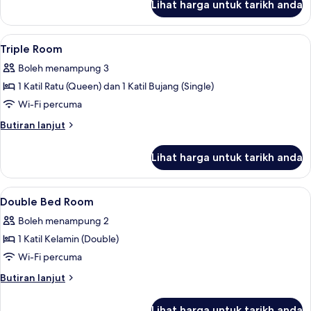
Lihat harga untuk tarikh anda
Quadruple
Room
Lihat
Seterika/papan seterika, Wi-fi percum
8
Triple Room
semua
Boleh menampung 3
foto
1 Katil Ratu (Queen) dan 1 Katil Bujang (Single)
untuk
Triple
Wi-Fi percuma
Room
Butiran
Butiran lanjut
selanjutnya
untuk
Lihat harga untuk tarikh anda
Triple
Room
Lihat
Seterika/papan seterika, Wi-fi percum
10
Double Bed Room
semua
Boleh menampung 2
foto
1 Katil Kelamin (Double)
untuk
Double
Wi-Fi percuma
Bed
Butiran
Butiran lanjut
Room
selanjutnya
untuk
Lihat harga untuk tarikh anda