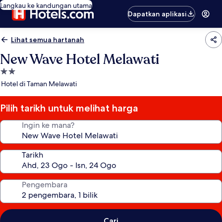
Langkau ke kandungan utama
Dapatkan aplikasi
Lihat semua hartanah
New Wave Hotel Melawati
Hartanah
2.0
Hotel di Taman Melawati
bintang
Pilih tarikh untuk melihat harga
Ingin ke mana?
Tarikh
Pengembara
Cari