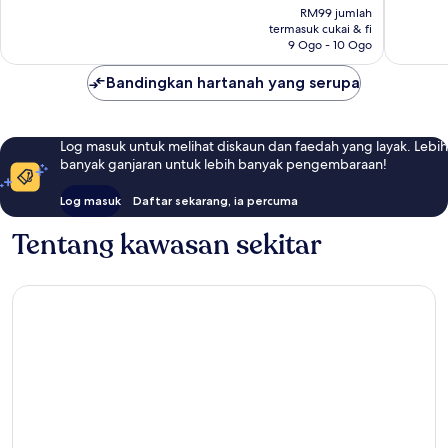
ialah
32
RM99 jumlah
RM78
termasuk cukai & fi
ulasan
9 Ogo - 10 Ogo
Bandingkan hartanah yang serupa
Log masuk untuk melihat diskaun dan faedah yang layak. Lebih
banyak ganjaran untuk lebih banyak pengembaraan!
Log masuk
Daftar sekarang, ia percuma
Tentang kawasan sekitar