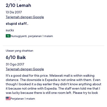
2/10 Lemah
13 Dis 2017
Terjemah dengan Google
stupid staff..
sucks
Nursugiyanti, perjalanan 1 malam
Ulasan yang disahkan
6/10 Baik
31 Ogo 2017
Terjemah dengan Google
It's a good deal for this price. Melawati mall is within walking
distance. The downside is Expedia is not online with them. Even
though I booked it a day earlier they didn't know anything about
it because not online with Expedia. The staff even told me that I
was lucky because there is still one room left. Please try to look
into this quick to avoid any inconvenience in the future. Overall
Perjalanan 1 malam
everything is ok.