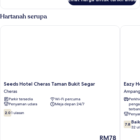
Double
Bed
Room
Hartanah serupa
Seeds Hotel Cheras Taman Bukit Segar
Eazy Hot
Seeds
Eazy
Seeds Hotel Cheras Taman Bukit Segar
Eazy H
Hotel
Hotel
Cheras
Ampan
Cheras
at
Parkir tersedia
Wi-Fi percuma
Perkh
Taman
Ampan
Penyaman udara
Meja depan 24/7
penga
Bukit
Ampan
terba
Segar
2.0
2.0
1 ulasan
Penya
Cheras
daripada
7.8
Baik
10,
7.8
daripad
32 u
1
10,
ulasan
Harga
RM78
Baik,