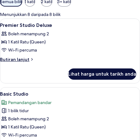
Semua bilik
1 katil
2 katil
3+ katil
yang
tersedia
Menunjukkan 8 daripada 8 bilik
untuk
Lihat
Peti besi dalam bilik, meja, ruang kerj
13
Premier Studio Deluxe
bilik
semua
Boleh menampung 2
foto
1 Katil Ratu (Queen)
untuk
Premier
Wi-Fi percuma
Studio
Butiran
Butiran lanjut
Deluxe
selanjutnya
untuk
Lihat harga untuk tarikh anda
Premier
Studio
Deluxe
Lihat
Basic Studio | Peti besi dalam bilik, m
11
Basic Studio
semua
Pemandangan bandar
foto
1 bilik tidur
untuk
Basic
Boleh menampung 2
Studio
1 Katil Ratu (Queen)
Wi-Fi percuma