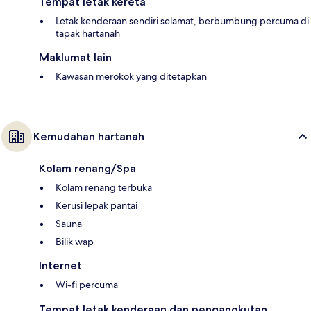
Tempat letak kereta
Letak kenderaan sendiri selamat, berbumbung percuma di
tapak hartanah
Maklumat lain
Kawasan merokok yang ditetapkan
Kemudahan hartanah
Kolam renang/Spa
Kolam renang terbuka
Kerusi lepak pantai
Sauna
Bilik wap
Internet
Wi-fi percuma
Tempat letak kenderaan dan pengangkutan