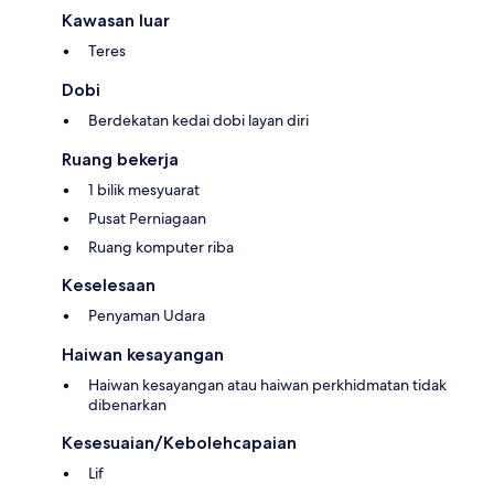
Kawasan luar
Teres
Dobi
Berdekatan kedai dobi layan diri
Ruang bekerja
1 bilik mesyuarat
Pusat Perniagaan
Ruang komputer riba
Keselesaan
Penyaman Udara
Haiwan kesayangan
Haiwan kesayangan atau haiwan perkhidmatan tidak
dibenarkan
Kesesuaian/Kebolehcapaian
Lif