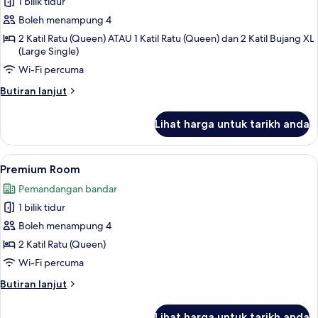
1 bilik tidur
untuk
Elite
Boleh menampung 4
Room
2 Katil Ratu (Queen) ATAU 1 Katil Ratu (Queen) dan 2 Katil Bujang XL
(Large Single)
Wi-Fi percuma
Butiran
Butiran lanjut
selanjutnya
untuk
Lihat harga untuk tarikh anda
Elite
Room
Lihat
Premium Room | Peti besi dalam bilik,
12
Premium Room
semua
Pemandangan bandar
foto
1 bilik tidur
untuk
Premium
Boleh menampung 4
Room
2 Katil Ratu (Queen)
Wi-Fi percuma
Butiran
Butiran lanjut
selanjutnya
untuk
Lihat harga untuk tarikh anda