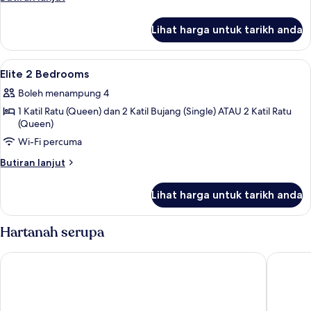
Superior
selanjutnya
untuk
Lihat harga untuk tarikh anda
Cozy
Studio
Superior
Lihat
Peti besi dalam bilik, meja, ruang kerj
15
Elite 2 Bedrooms
semua
Boleh menampung 4
foto
1 Katil Ratu (Queen) dan 2 Katil Bujang (Single) ATAU 2 Katil Ratu
untuk
(Queen)
Elite
Wi-Fi percuma
2
Bedrooms
Butiran
Butiran lanjut
selanjutnya
untuk
Lihat harga untuk tarikh anda
Elite
2
Bedrooms
Hartanah serupa
G8 Center Hotel Saigon
Sherwoo