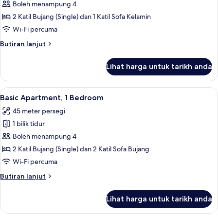
Apartment,
Boleh menampung 4
1
2 Katil Bujang (Single) dan 1 Katil Sofa Kelamin
Bedroom,
Wi-Fi percuma
Partial
Butiran
Butiran lanjut
Sea
selanjutnya
View
untuk
Lihat harga untuk tarikh anda
Deluxe
Apartment,
1
Lihat
Basic Apartment, 1 Bedroom | 1 bilik tidu
4
Bedroom,
Basic Apartment, 1 Bedroom
semua
Partial
45 meter persegi
Sea
foto
View
1 bilik tidur
untuk
Basic
Boleh menampung 4
Apartment,
2 Katil Bujang (Single) dan 2 Katil Sofa Bujang
1
Wi-Fi percuma
Bedroom
Butiran
Butiran lanjut
selanjutnya
untuk
Lihat harga untuk tarikh anda
Basic
Apartment,