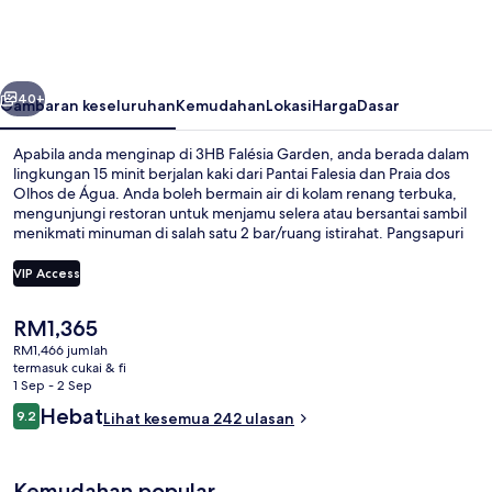
Garden
belumnya
Seterusnya
40+
Gambaran keseluruhan
Kemudahan
Lokasi
Harga
Dasar
Apabila anda menginap di 3HB Falésia Garden, anda berada dalam
lingkungan 15 minit berjalan kaki dari Pantai Falesia dan Praia dos
Olhos de Água. Anda boleh bermain air di kolam renang terbuka,
mengunjungi restoran untuk menjamu selera atau bersantai sambil
menikmati minuman di salah satu 2 bar/ruang istirahat. Pangsapuri
menampilkan kemudahan seperti dapur kecil, disertakan dengan
balkoni dan TV skrin rata. Pengembara lain memuji tentang
VIP Access
kakitangan.
Harga
RM1,365
Kawasan sarapan
semasa
RM1,466 jumlah
ialah
termasuk cukai & fi
RM1,365
1 Sep - 2 Sep
Ulasan
Hebat
9.2
Lihat kesemua 242 ulasan
9.2 daripada 10
Kemudahan popular