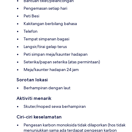
Bantuan tiket/pelancongan
Pengemasan setiap hari
Peti Besi
Kakitangan berbilang bahasa
Telefon
Tempat simpanan bagasi
Langsir/tirai gelap terus
Peti simpan meja/kaunter hadapan
Seterika/papan seterika (atas permintaan)
Meja/kaunter hadapan 24 jam
Sorotan lokasi
Berhampiran dengan laut
Aktiviti menarik
Skuter/moped sewa berhampiran
Ciri-ciri keselamatan
Pengesan karbon monoksida tidak dilaporkan (hos tidak
menunjukkan sama ada terdapat pengesan karbon