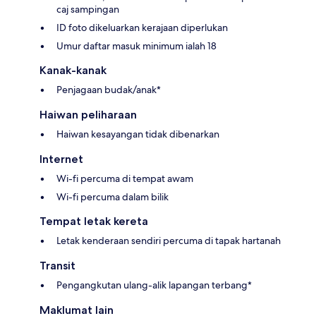
caj sampingan
ID foto dikeluarkan kerajaan diperlukan
Umur daftar masuk minimum ialah 18
Kanak-kanak
Penjagaan budak/anak*
Haiwan peliharaan
Haiwan kesayangan tidak dibenarkan
Internet
Wi-fi percuma di tempat awam
Wi-fi percuma dalam bilik
Tempat letak kereta
Letak kenderaan sendiri percuma di tapak hartanah
Transit
Pengangkutan ulang-alik lapangan terbang*
Maklumat lain