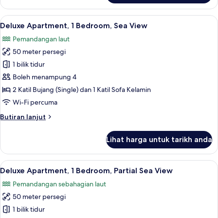
Apartment,
1
Lihat
1 bilik tidur, peti besi dalam bilik, langs
7
Bedroom
Deluxe Apartment, 1 Bedroom, Sea View
semua
Pemandangan laut
foto
50 meter persegi
untuk
Deluxe
1 bilik tidur
Apartment,
Boleh menampung 4
1
2 Katil Bujang (Single) dan 1 Katil Sofa Kelamin
Bedroom,
Wi-Fi percuma
Sea
Butiran
Butiran lanjut
View
selanjutnya
untuk
Lihat harga untuk tarikh anda
Deluxe
Apartment,
1
Lihat
1 bilik tidur, peti besi dalam bilik, langs
7
Bedroom,
Deluxe Apartment, 1 Bedroom, Partial Sea View
semua
Sea
Pemandangan sebahagian laut
View
foto
50 meter persegi
untuk
Deluxe
1 bilik tidur