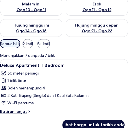
Semak ketersediaan untuk malam ini Ogo 10 - Ogo 11
Semak ketersediaan untuk eso
Malam ini
Esok
Ogo 10 - Ogo 11
Ogo 11 - Ogo 12
Semak ketersediaan untuk hujung minggu ini Ogo 14 - Ogo 16
Semak ketersediaan untuk hu
Hujung minggu ini
Hujung minggu depan
Ogo 14 - Ogo 16
Ogo 21 - Ogo 23
Penapis
Semua bilik
2 katil
3+ katil
yang
tersedia
Menunjukkan 7 daripada 7 bilik
untuk
Lihat
1 bilik tidur, peti besi dalam bilik, langs
6
Deluxe Apartment, 1 Bedroom
bilik
semua
50 meter persegi
foto
1 bilik tidur
untuk
Deluxe
Boleh menampung 4
Apartment,
2 Katil Bujang (Single) dan 1 Katil Sofa Kelamin
1
Wi-Fi percuma
Bedroom
Butiran
Butiran lanjut
selanjutnya
untuk
Lihat harga untuk tarikh anda
Deluxe