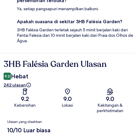
persendirian terbuka?
Ya, setiap pangsapuri menampilkan balkoni.
Apakah suasana di sekitar 3HB Falésia Garden?
3HB Falésia Garden terletak sejauh 5 minit berjalan kaki dari
Pantai Falesia dan 10 minit berjalan kaki dari Praia dos Olhos de
Água.
3HB Falésia Garden Ulasan
Ulasan
Hebat
9.2
242 ulasan
9.2
9.0
9.0
Kebersihan
Lokasi
Kakitangan &
perkhidmatan
Ulasan
Ulasan yang disahkan
10/10 Luar biasa