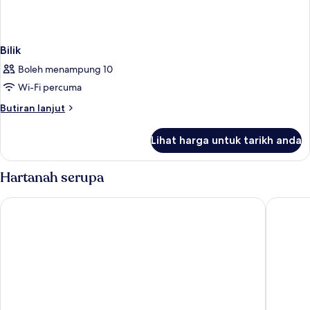
Bilik
Boleh menampung 10
Wi-Fi percuma
Butiran
Butiran lanjut
selanjutnya
untuk
Lihat harga untuk tarikh anda
Bilik
Hartanah serupa
PortoBay Falésia
Alfagar 