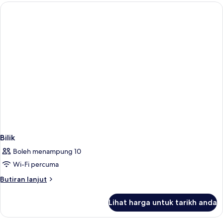
1
Bedroom
Bilik
Boleh menampung 10
Wi-Fi percuma
Butiran
Butiran lanjut
selanjutnya
untuk
Lihat harga untuk tarikh anda
Bilik