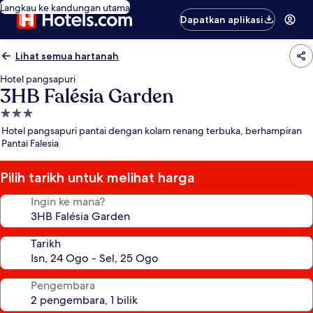
Langkau ke kandungan utama
Dapatkan aplikasi
Lihat semua hartanah
Hotel pangsapuri
3HB Falésia Garden
Hartanah
3.0
Hotel pangsapuri pantai dengan kolam renang terbuka, berhampiran
bintang
Pantai Falesia
Pilih tarikh untuk melihat harga
Ingin ke mana?
Tarikh
Pengembara