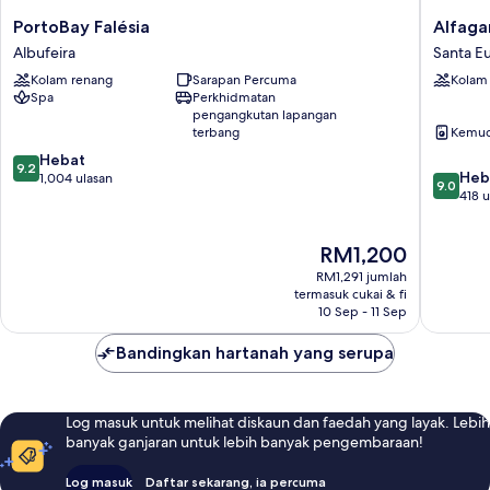
PortoBay
Alfagar
PortoBay Falésia
Alfaga
Falésia
Alto
Albufeira
Santa Eu
Albufeira
da
Kolam renang
Sarapan Percuma
Kolam
Colina
Spa
Perkhidmatan
Santa
pengangkutan lapangan
Eulália
terbang
Kemud
9.2
Hebat
9.2
9.0
Heb
daripada
1,004 ulasan
9.0
daripad
418 u
10,
10,
Hebat,
Hebat,
1,004
Harga
RM1,200
418
ulasan
ialah
ulasan
RM1,291 jumlah
RM1,200
termasuk cukai & fi
10 Sep - 11 Sep
Bandingkan hartanah yang serupa
Log masuk untuk melihat diskaun dan faedah yang layak. Lebih
banyak ganjaran untuk lebih banyak pengembaraan!
Log masuk
Daftar sekarang, ia percuma