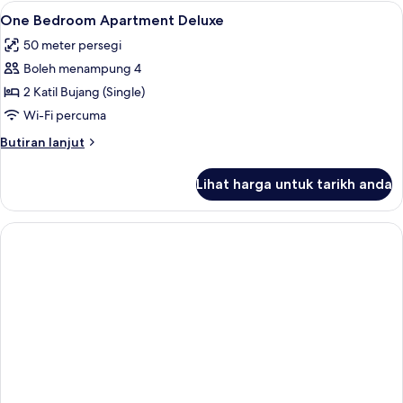
Lihat
1 bilik tidur, peti besi dalam bilik, langs
5
One Bedroom Apartment Deluxe
semua
50 meter persegi
foto
Boleh menampung 4
untuk
One
2 Katil Bujang (Single)
Bedroom
Wi-Fi percuma
Apartment
Butiran
Butiran lanjut
Deluxe
selanjutnya
untuk
Lihat harga untuk tarikh anda
One
Bedroom
Apartment
Deluxe