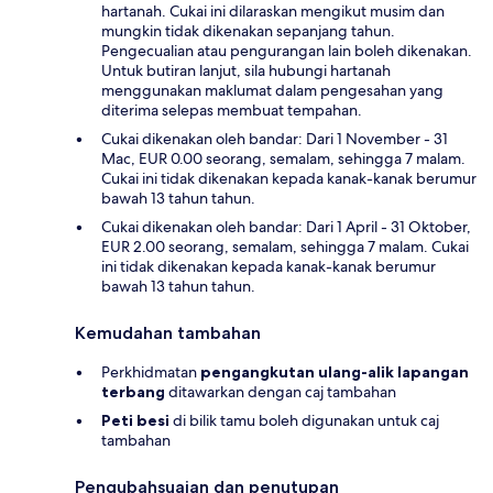
hartanah. Cukai ini dilaraskan mengikut musim dan
mungkin tidak dikenakan sepanjang tahun.
Pengecualian atau pengurangan lain boleh dikenakan.
Untuk butiran lanjut, sila hubungi hartanah
menggunakan maklumat dalam pengesahan yang
diterima selepas membuat tempahan.
Cukai dikenakan oleh bandar: Dari 1 November - 31
Mac, EUR 0.00 seorang, semalam, sehingga 7 malam.
Cukai ini tidak dikenakan kepada kanak-kanak berumur
bawah 13 tahun tahun.
Cukai dikenakan oleh bandar: Dari 1 April - 31 Oktober,
EUR 2.00 seorang, semalam, sehingga 7 malam. Cukai
ini tidak dikenakan kepada kanak-kanak berumur
bawah 13 tahun tahun.
Kemudahan tambahan
Perkhidmatan
pengangkutan ulang-alik lapangan
terbang
ditawarkan dengan caj tambahan
Peti besi
di bilik tamu boleh digunakan untuk caj
tambahan
Pengubahsuaian dan penutupan