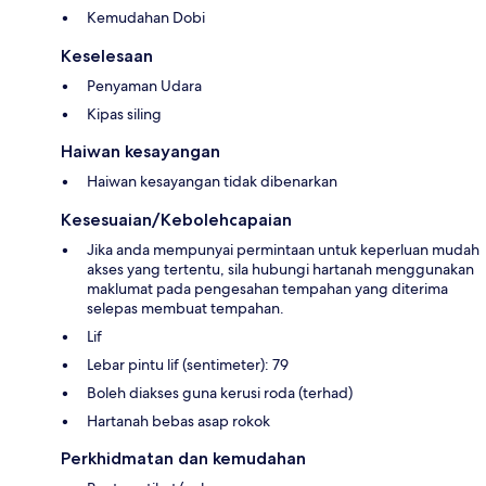
Kemudahan Dobi
Keselesaan
Penyaman Udara
Kipas siling
Haiwan kesayangan
Haiwan kesayangan tidak dibenarkan
Kesesuaian/Kebolehcapaian
Jika anda mempunyai permintaan untuk keperluan mudah
akses yang tertentu, sila hubungi hartanah menggunakan
maklumat pada pengesahan tempahan yang diterima
selepas membuat tempahan.
Lif
Lebar pintu lif (sentimeter): 79
Boleh diakses guna kerusi roda (terhad)
Hartanah bebas asap rokok
Perkhidmatan dan kemudahan