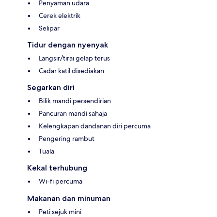
Penyaman udara
Cerek elektrik
Selipar
Tidur dengan nyenyak
Langsir/tirai gelap terus
Cadar katil disediakan
Segarkan diri
Bilik mandi persendirian
Pancuran mandi sahaja
Kelengkapan dandanan diri percuma
Pengering rambut
Tuala
Kekal terhubung
Wi-fi percuma
Makanan dan minuman
Peti sejuk mini