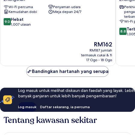
Loft
Taipei
Wi-Fi percuma
Penyaman udara
Perkh
Zhongshan
Songsh
Kemudahan dobi
Meja depan 24/7
penga
Airport
terba
Branch
9.0
Hebat
Wi-Fi
9.0
Zhongs
daripada
1,007 ulasan
8.8
Ter
10,
8.8
daripad
1,005
Hebat,
10,
1,007
Harga
RM162
Terbaik,
ulasan
ialah
1,005
RM187 jumlah
RM162
termasuk cukai & fi
ulasan
17 Ogo - 18 Ogo
Bandingkan hartanah yang serupa
Log masuk untuk melihat diskaun dan faedah yang layak. Lebih
banyak ganjaran untuk lebih banyak pengembaraan!
Log masuk
Daftar sekarang, ia percuma
Tentang kawasan sekitar