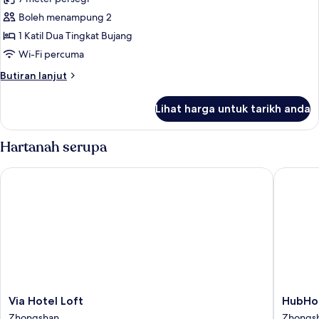
foto
Boleh menampung 2
untuk
Economy
1 Katil Dua Tingkat Bujang
Room
Wi-Fi percuma
(Bunk
Butiran
Butiran lanjut
Bed)
selanjutnya
untuk
Lihat harga untuk tarikh anda
Economy
Room
(Bunk
Hartanah serupa
Bed)
Via Hotel Loft
HubHotel
Via
HubHot
Via Hotel Loft
HubHot
Hotel
–
Zhongshan
Zhongs