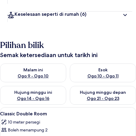
Keselesaan seperti di rumah
(6)
Pilihan bilik
Semak ketersediaan untuk tarikh ini
Semak ketersediaan untuk malam ini Ogo 9 - Ogo 10
Semak ketersediaan untuk eso
Malam ini
Esok
Ogo 9 - Ogo 10
Ogo 10 - Ogo 11
Semak ketersediaan untuk hujung minggu ini Ogo 14 - Ogo 16
Semak ketersediaan untuk hu
Hujung minggu ini
Hujung minggu depan
Ogo 14 - Ogo 16
Ogo 21 - Ogo 23
Lihat
Classic Double Room | Langsir/tirai gel
8
Classic Double Room
semua
10 meter persegi
foto
Boleh menampung 2
untuk