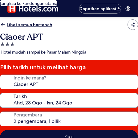
Langkau ke kandungan utama
Dapatkan aplikasi
Lihat semua hartanah
Ciaoer APT
Hartanah
3.0
Hotel mudah sampai ke Pasar Malam Ningxia
bintang
Pilih tarikh untuk melihat harga
Ingin ke mana?
Tarikh
Pengembara
Cari