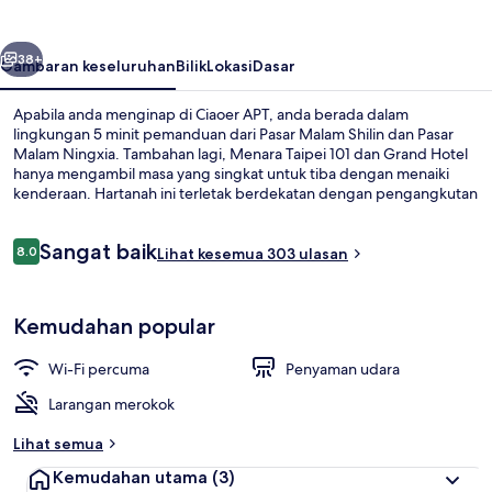
belumnya
Seterusnya
38+
Gambaran keseluruhan
Bilik
Lokasi
Dasar
Apabila anda menginap di Ciaoer APT, anda berada dalam
lingkungan 5 minit pemanduan dari Pasar Malam Shilin dan Pasar
Malam Ningxia. Tambahan lagi, Menara Taipei 101 dan Grand Hotel
hanya mengambil masa yang singkat untuk tiba dengan menaiki
kenderaan. Hartanah ini terletak berdekatan dengan pengangkutan
awam: jarak Stesen Minquan West Road hanya beberapa langkah
dan Stesen Shuanglian ialah 6 minit.
Ulasan
Sangat baik
8.0
Lihat kesemua 303 ulasan
8.0 daripada 10
Kawasan hartanah
Kemudahan popular
Wi-Fi percuma
Penyaman udara
Larangan merokok
Lihat semua
Kemudahan utama
(3)