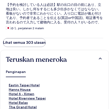
【予約を検討している人は必読】駅の出口の目の前にあり、立
地は良い。しかし何をするにも多少出歩かなくてはならない。
看板がないので非常にわかりにくい。入り口に電話が備え付け
てあり、予約者であることを伝える(英語or中国語)。暗証番号を
言われるので入力して建物内に入る。受付の人？がいるので、
鍵をもらい部屋へ。部屋が狭く、スーツケースを広げると歩く
ゆう, perjalanan 2 malam
スペースが少ない。洗面所とトイレとシャワーが一体になって
おり、シャワー後のトイレは床がびちょびちょ。シャンプー、
ボディーソープ、バスタオル、歯ブラシ、ミネラルウォーター
Lihat semua 303 ulasan
はある。ベッドメイクは3日に1回。
Teruskan meneroka
Penginapan
P
Eastin Taipei Hotel
a
P
Hanns House
u
a
P
Hotel 6 - Ximen
t
u
a
P
Hotel Riverview Taipei
a
t
u
a
P
Hotel Relax
n
a
t
u
a
P
The Grand Hotel