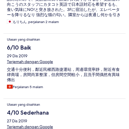
向こうのスタッフにカタコト英語で日本語対応を希望するも、
食い気味にNO!と突き放された。3Fに宿泊したが、エレベータ
ーを降りるなり 強烈な猫の匂い。隣室からは夜通し何かを引き
ずる 謎の音が響く壁の薄さ。多少のヒアリング、猫匂に耐えれ
もりちん, perjalanan 2 malam
る嗅覚、謎の音に動じない胆力。必須です。 4番出口徒歩3秒の
駅近。ホント…それだけ。
Ulasan yang disahkan
6/10 Baik
29 Dis 2019
Terjemah dengan Google
交通十分便利，鄰近民權西路捷運站，周邊環境寧靜，附近有食
肆商場，房間尚算整潔，但房間空間較小，且洗手間偶然有異味
傳出
Perjalanan 5 malam
Ulasan yang disahkan
4/10 Sederhana
27 Dis 2019
Terjemah dengan Google