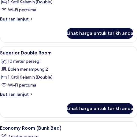
Classic
1 Katil Kelamin (Double)
Double
Wi-Fi percuma
Room
Butiran
Butiran lanjut
selanjutnya
untuk
Lihat harga untuk tarikh anda
Classic
Double
Room
Lihat
Superior Double Room | Langsir/tirai g
9
Superior Double Room
semua
10 meter persegi
foto
Boleh menampung 2
untuk
Superior
1 Katil Kelamin (Double)
Double
Wi-Fi percuma
Room
Butiran
Butiran lanjut
selanjutnya
untuk
Lihat harga untuk tarikh anda
Superior
Double
Room
Lihat
Economy Room (Bunk Bed) | Langsir/tir
7
Economy Room (Bunk Bed)
semua
7 meter persegi