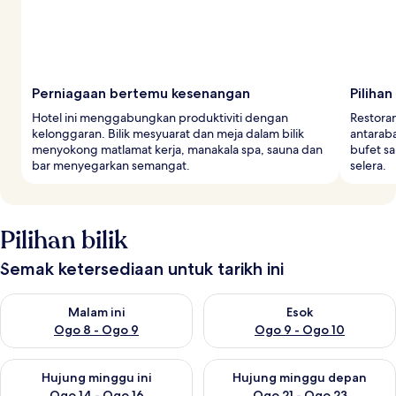
Perniagaan bertemu kesenangan
Piliha
Hotel ini menggabungkan produktiviti dengan
Restora
kelonggaran. Bilik mesyuarat dan meja dalam bilik
antarab
menyokong matlamat kerja, manakala spa, sauna dan
bufet s
bar menyegarkan semangat.
selera.
Pilihan bilik
Semak ketersediaan untuk tarikh ini
Semak ketersediaan untuk malam ini Ogo 8 - Ogo 9
Semak ketersediaan untuk es
Malam ini
Esok
Ogo 8 - Ogo 9
Ogo 9 - Ogo 10
Semak ketersediaan untuk hujung minggu ini Ogo 14 - Ogo 16
Semak ketersediaan untuk hu
Hujung minggu ini
Hujung minggu depan
Ogo 14 - Ogo 16
Ogo 21 - Ogo 23