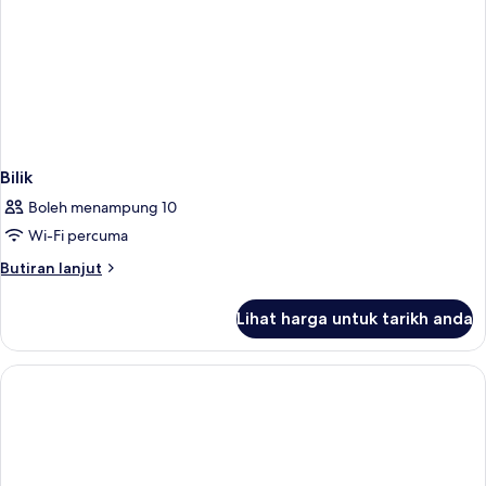
Bilik
Boleh menampung 10
Wi-Fi percuma
Butiran
Butiran lanjut
selanjutnya
untuk
Lihat harga untuk tarikh anda
Bilik