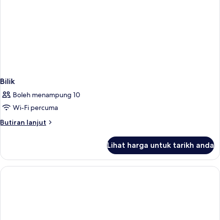
Bilik
Boleh menampung 10
Wi-Fi percuma
Butiran
Butiran lanjut
selanjutnya
untuk
Lihat harga untuk tarikh anda
Bilik