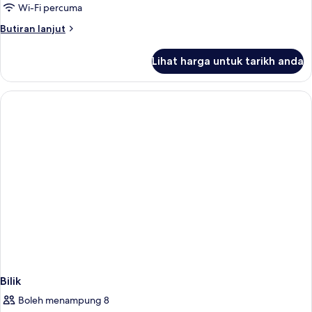
room
Wi-Fi percuma
Butiran
Butiran lanjut
selanjutnya
untuk
Lihat harga untuk tarikh anda
Single
room
Bilik
Boleh menampung 8