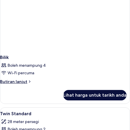
Bilik
Boleh menampung 4
Wi-Fi percuma
Butiran
Butiran lanjut
selanjutnya
untuk
Lihat harga untuk tarikh anda
Bilik
Lihat
Bar mini, peti besi dalam bilik, meja, s
4
Twin Standard
semua
28 meter persegi
foto
Boleh menampung 2