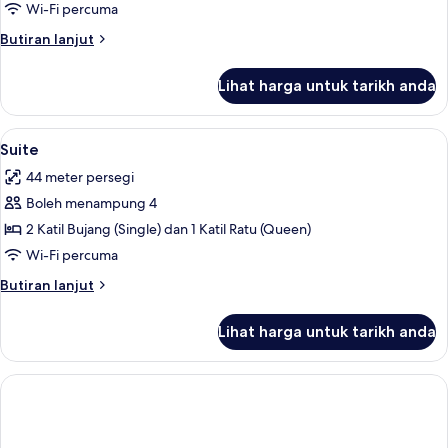
Wi-Fi percuma
Butiran
Butiran lanjut
selanjutnya
untuk
Lihat harga untuk tarikh anda
Bilik
Lihat
Bar mini, peti besi dalam bilik, meja, s
2
Suite
semua
44 meter persegi
foto
Boleh menampung 4
untuk
Suite
2 Katil Bujang (Single) dan 1 Katil Ratu (Queen)
Wi-Fi percuma
Butiran
Butiran lanjut
selanjutnya
untuk
Lihat harga untuk tarikh anda
Suite