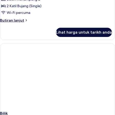
untuk
Twin
2 Katil Bujang (Single)
Standard
Wi-Fi percuma
Butiran
Butiran lanjut
selanjutnya
untuk
Lihat harga untuk tarikh anda
Twin
Standard
Bilik