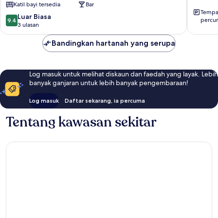
Katil bayi tersedia
Bar
Tempat
9.4
Luar Biasa
percu
9.4
daripada
3 ulasan
10,
Luar
Bandingkan hartanah yang serupa
Biasa,
3
ulasan
Log masuk untuk melihat diskaun dan faedah yang layak. Lebih
banyak ganjaran untuk lebih banyak pengembaraan!
Log masuk
Daftar sekarang, ia percuma
Tentang kawasan sekitar