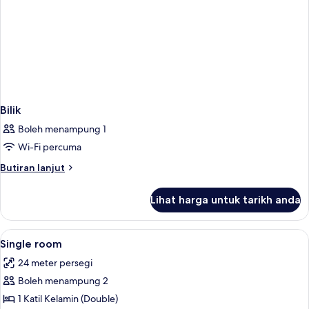
Bilik
Boleh menampung 1
Wi-Fi percuma
Butiran
Butiran lanjut
selanjutnya
untuk
Lihat harga untuk tarikh anda
Bilik
Lihat
Bar mini, peti besi dalam bilik, meja, s
3
Single room
semua
24 meter persegi
foto
Boleh menampung 2
untuk
Single
1 Katil Kelamin (Double)