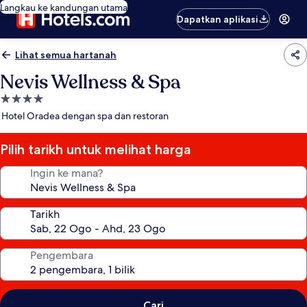
Langkau ke kandungan utama
Dapatkan aplikasi
Lihat semua hartanah
Nevis Wellness & Spa
Hartanah
4.0
Hotel Oradea dengan spa dan restoran
bintang
Pilih tarikh untuk melihat harga
Ingin ke mana?
Tarikh
Pengembara
Cari