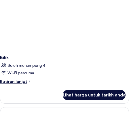
Bilik
Boleh menampung 4
Wi-Fi percuma
Butiran
Butiran lanjut
selanjutnya
untuk
Lihat harga untuk tarikh anda
Bilik