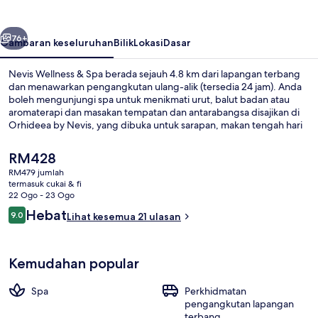
Spa
belumnya
Seterusnya
76+
Gambaran keseluruhan
Bilik
Lokasi
Dasar
Nevis Wellness & Spa berada sejauh 4.8 km dari lapangan terbang
dan menawarkan pengangkutan ulang-alik (tersedia 24 jam). Anda
boleh mengunjungi spa untuk menikmati urut, balut badan atau
aromaterapi dan masakan tempatan dan antarabangsa disajikan di
Orhideea by Nevis, yang dibuka untuk sarapan, makan tengah hari
dan makan malam. Sorotan lain termasuk bar/ruang istirahat, pusat
kecergasan, dan sauna. Pengangkutan awam berada berdekatan:
Harga
RM428
jarak Hentian Trem Biserica Emanuel ialah 13 minit dengan berjalan
semasa
RM479 jumlah
kaki.
ialah
termasuk cukai & fi
Bar mini, peti besi dalam bilik, meja, s
RM428
22 Ogo - 23 Ogo
Ulasan
Hebat
9.0
Lihat kesemua 21 ulasan
9.0 daripada 10
Kemudahan popular
Spa
Perkhidmatan
pengangkutan lapangan
terbang