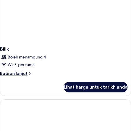
Bilik
Boleh menampung 4
Wi-Fi percuma
Butiran
Butiran lanjut
selanjutnya
untuk
Lihat harga untuk tarikh anda
Bilik