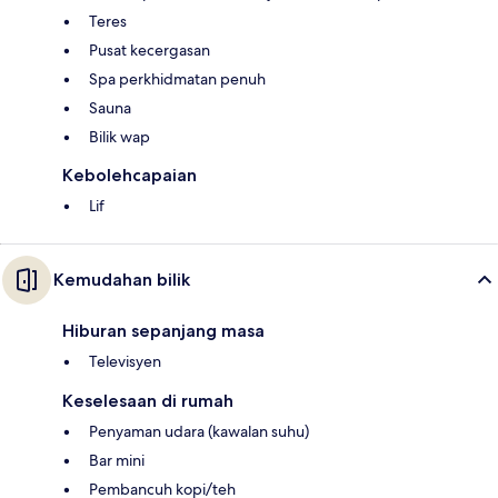
Teres
Pusat kecergasan
Spa perkhidmatan penuh
Sauna
Bilik wap
Kebolehcapaian
Lif
Kemudahan bilik
Hiburan sepanjang masa
Televisyen
Keselesaan di rumah
Penyaman udara (kawalan suhu)
Bar mini
Pembancuh kopi/teh