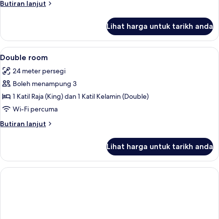
Butiran
Butiran lanjut
selanjutnya
untuk
Lihat harga untuk tarikh anda
Bilik
Lihat
Bar mini, peti besi dalam bilik, meja, s
4
Double room
semua
24 meter persegi
foto
Boleh menampung 3
untuk
Double
1 Katil Raja (King) dan 1 Katil Kelamin (Double)
room
Wi-Fi percuma
Butiran
Butiran lanjut
selanjutnya
untuk
Lihat harga untuk tarikh anda
Double
room