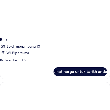
Bilik
Boleh menampung 10
Wi-Fi percuma
Butiran
Butiran lanjut
selanjutnya
untuk
Lihat harga untuk tarikh anda
Bilik