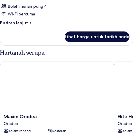
Boleh menampung 4
Wi-Fi percuma
Butiran
Butiran lanjut
selanjutnya
untuk
Lihat harga untuk tarikh anda
Bilik
Hartanah serupa
Maxim Oradea
Elite Ho
Maxim
Elite
Maxim Oradea
Elite 
Oradea
Hotel
Oradea
Oradea
Oradea
Oradea
Kolam renang
Restoran
Kolam
Oradea