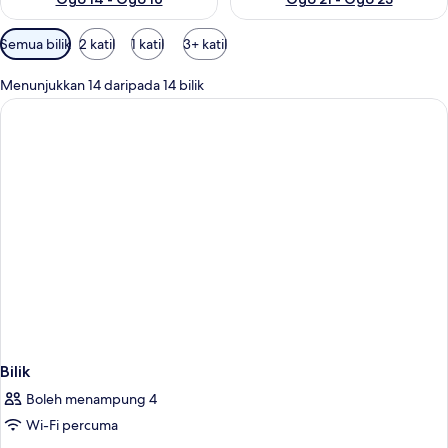
Penapis
Semua bilik
2 katil
1 katil
3+ katil
yang
tersedia
Menunjukkan 14 daripada 14 bilik
untuk
bilik
Bilik
Boleh menampung 4
Wi-Fi percuma