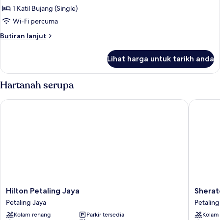
Room,
1 Katil Bujang (Single)
1
Wi-Fi percuma
Katil
Butiran
Butiran lanjut
Bujang
selanjutnya
(Single)
untuk
Lihat harga untuk tarikh anda
Deluxe
Room,
1
Hartanah serupa
Katil
Bujang
Hilton Petaling Jaya
Sheraton
(Single)
Hilton
Sherato
Hilton Petaling Jaya
Sherat
Petaling
Petaling
Petaling Jaya
Petaling
Jaya
Jaya
Kolam renang
Parkir tersedia
Kolam
Petaling
Hotel