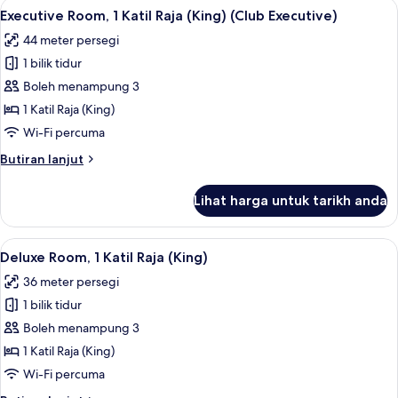
Lihat
Bar mini, peti besi dalam bilik, meja, 
Executive)
10
Katil
Executive Room, 1 Katil Raja (King) (Club Executive)
semua
Bujang
44 meter persegi
(Single)
foto
(Club
1 bilik tidur
untuk
Executive)
Executive
Boleh menampung 3
Room,
1 Katil Raja (King)
1
Wi-Fi percuma
Katil
Butiran
Butiran lanjut
Raja
selanjutnya
(King)
untuk
Lihat harga untuk tarikh anda
Executive
(Club
Room,
Executive)
1
Lihat
Bar mini, peti besi dalam bilik, meja, 
11
Katil
Deluxe Room, 1 Katil Raja (King)
semua
Raja
36 meter persegi
(King)
foto
(Club
1 bilik tidur
untuk
Executive)
Deluxe
Boleh menampung 3
Room,
1 Katil Raja (King)
1
Wi-Fi percuma
Katil