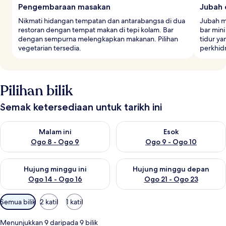
Pengembaraan masakan
Jubah 
Nikmati hidangan tempatan dan antarabangsa di dua
Jubah m
restoran dengan tempat makan di tepi kolam. Bar
bar min
dengan sempurna melengkapkan makanan. Pilihan
tidur y
vegetarian tersedia.
perkhidm
Pilihan bilik
Semak ketersediaan untuk tarikh ini
Semak ketersediaan untuk malam ini Ogo 8 - Ogo 9
Semak ketersediaan untuk es
Malam ini
Esok
Ogo 8 - Ogo 9
Ogo 9 - Ogo 10
Semak ketersediaan untuk hujung minggu ini Ogo 14 - Ogo 16
Semak ketersediaan untuk hu
Hujung minggu ini
Hujung minggu depan
Ogo 14 - Ogo 16
Ogo 21 - Ogo 23
Penapis
Semua bilik
2 katil
1 katil
yang
tersedia
Menunjukkan 9 daripada 9 bilik