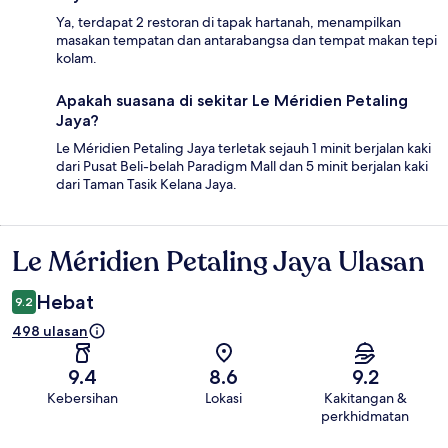
Ya, terdapat 2 restoran di tapak hartanah, menampilkan
masakan tempatan dan antarabangsa dan tempat makan tepi
kolam.
Apakah suasana di sekitar Le Méridien Petaling
Jaya?
Le Méridien Petaling Jaya terletak sejauh 1 minit berjalan kaki
dari Pusat Beli-belah Paradigm Mall dan 5 minit berjalan kaki
dari Taman Tasik Kelana Jaya.
Le Méridien Petaling Jaya Ulasan
Ulasan
Hebat
9.2
498 ulasan
9.4
8.6
9.2
Kebersihan
Lokasi
Kakitangan &
perkhidmatan
Ulasan