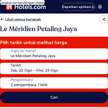
Langkau ke kandungan utama
Dapatkan aplikasi
Lihat semua hartanah
Le Méridien Petaling Jaya
Pilih tarikh untuk melihat harga
Ingin ke mana?
Tarikh
Pengembara
Cari