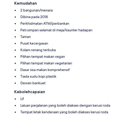
Kemudahan
2 bangunan/menara
Dibina pada 2018
Perkhidmatan ATM/perbankan
Peti simpan selamat di meja/kaunter hadapan
Taman
Pusat kecergasan
Kolam renang terbuka
Pilihan tempat makan vegan
Pilihan tempat makan vegetarian
Dasar sisa makan komprehensif
Tiada sudu kopi plastik
Dewan bankuet
Kebolehcapaian
Lif
Laluan perjalanan yang boleh diakses dengan kerusi roda
Tempat letak kenderaan yang boleh diakses kerusi roda