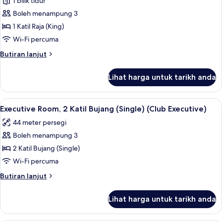
1 bilik tidur
untuk
Executive
Boleh menampung 3
Room,
1 Katil Raja (King)
1
Wi-Fi percuma
Katil
Butiran
Butiran lanjut
Raja
selanjutnya
(King)
untuk
Lihat harga untuk tarikh anda
Executive
Room,
1
Lihat
Bar mini, peti besi dalam bilik, meja, 
10
Katil
Executive Room, 2 Katil Bujang (Single) (Club Executive)
semua
Raja
44 meter persegi
(King)
foto
Boleh menampung 3
untuk
Executive
2 Katil Bujang (Single)
Room,
Wi-Fi percuma
2
Butiran
Butiran lanjut
Katil
selanjutnya
Bujang
untuk
Lihat harga untuk tarikh anda
Executive
(Single)
Room,
(Club
2