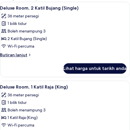
untuk
Lihat
Bar mini, peti besi dalam bilik, meja, 
8
Deluxe Room, 2 Katil Bujang (Single)
bilik
semua
36 meter persegi
foto
1 bilik tidur
untuk
Deluxe
Boleh menampung 3
Room,
2 Katil Bujang (Single)
2
Wi-Fi percuma
Katil
Butiran
Butiran lanjut
Bujang
selanjutnya
(Single)
untuk
Lihat harga untuk tarikh anda
Deluxe
Room,
2
Lihat
Bar mini, peti besi dalam bilik, meja, 
8
Katil
Deluxe Room, 1 Katil Raja (King)
semua
Bujang
36 meter persegi
(Single)
foto
1 bilik tidur
untuk
Deluxe
Boleh menampung 3
Room,
1 Katil Raja (King)
1
Wi-Fi percuma