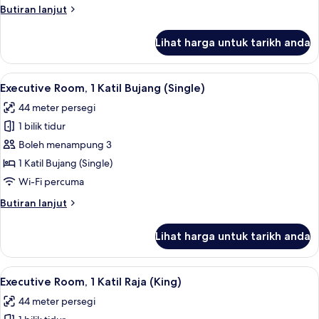
Katil
Butiran
Butiran lanjut
Raja
selanjutnya
(King)
untuk
Lihat harga untuk tarikh anda
Deluxe
Room,
1
Lihat
Bar mini, peti besi dalam bilik, meja, 
11
Katil
Executive Room, 1 Katil Bujang (Single)
semua
Raja
44 meter persegi
(King)
foto
1 bilik tidur
untuk
Executive
Boleh menampung 3
Room,
1 Katil Bujang (Single)
1
Wi-Fi percuma
Katil
Butiran
Butiran lanjut
Bujang
selanjutnya
(Single)
untuk
Lihat harga untuk tarikh anda
Executive
Room,
1
Lihat
Bar mini, peti besi dalam bilik, meja, 
9
Katil
Executive Room, 1 Katil Raja (King)
semua
Bujang
44 meter persegi
(Single)
foto