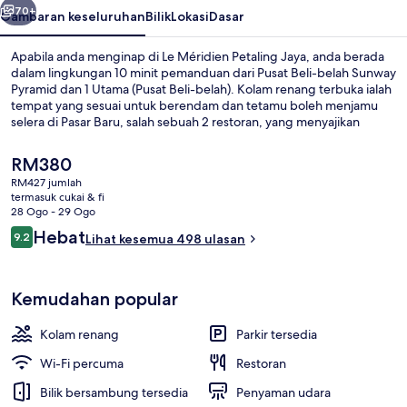
70+
Gambaran keseluruhan
Bilik
Lokasi
Dasar
Apabila anda menginap di Le Méridien Petaling Jaya, anda berada
dalam lingkungan 10 minit pemanduan dari Pusat Beli-belah Sunway
Pyramid dan 1 Utama (Pusat Beli-belah). Kolam renang terbuka ialah
tempat yang sesuai untuk berendam dan tetamu boleh menjamu
selera di Pasar Baru, salah sebuah 2 restoran, yang menyajikan
masakan tempatan dan antarabangsa dan dibuka untuk sarapan,
makan tengah hari dan makan malam. Bar tepi kolam, pusat
Harga
RM380
kecergasan, dan kolam kanak-kanak sorotan lain di hotel mewah ini.
semasa
RM427 jumlah
Pengembara lain menyukai kakitangan.
ialah
termasuk cukai & fi
Bar atas bumbung, pemandangan kolam
RM380
28 Ogo - 29 Ogo
Ulasan
Hebat
9.2
Lihat kesemua 498 ulasan
9.2 daripada 10
Kemudahan popular
Kolam renang
Parkir tersedia
Wi-Fi percuma
Restoran
Bilik bersambung tersedia
Penyaman udara