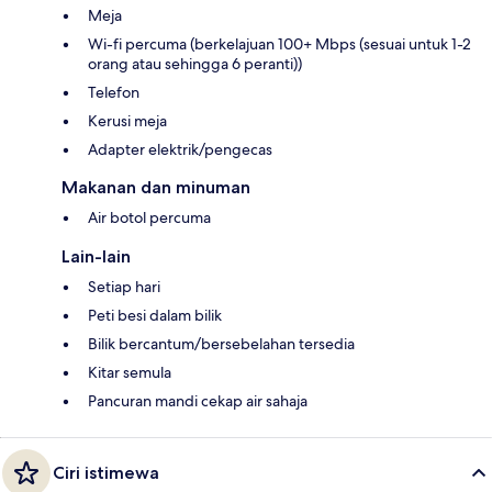
Meja
Wi-fi percuma (berkelajuan 100+ Mbps (sesuai untuk 1-2
orang atau sehingga 6 peranti))
Telefon
Kerusi meja
Adapter elektrik/pengecas
Makanan dan minuman
Air botol percuma
Lain-lain
Setiap hari
Peti besi dalam bilik
Bilik bercantum/bersebelahan tersedia
Kitar semula
Pancuran mandi cekap air sahaja
Ciri istimewa