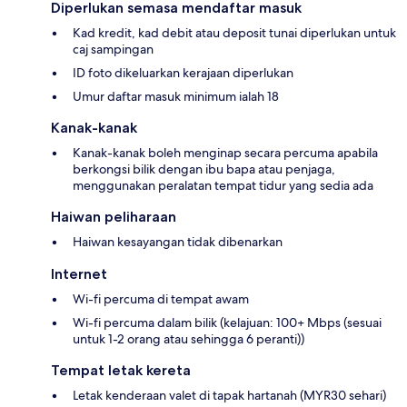
Diperlukan semasa mendaftar masuk
Kad kredit, kad debit atau deposit tunai diperlukan untuk
caj sampingan
ID foto dikeluarkan kerajaan diperlukan
Umur daftar masuk minimum ialah 18
Kanak-kanak
Kanak-kanak boleh menginap secara percuma apabila
berkongsi bilik dengan ibu bapa atau penjaga,
menggunakan peralatan tempat tidur yang sedia ada
Haiwan peliharaan
Haiwan kesayangan tidak dibenarkan
Internet
Wi-fi percuma di tempat awam
Wi-fi percuma dalam bilik (kelajuan: 100+ Mbps (sesuai
untuk 1-2 orang atau sehingga 6 peranti))
Tempat letak kereta
Letak kenderaan valet di tapak hartanah (MYR30 sehari)