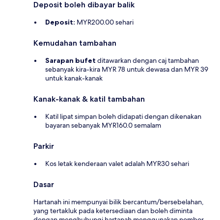
Deposit boleh dibayar balik
Deposit:
MYR200.00 sehari
Kemudahan tambahan
Sarapan bufet
ditawarkan dengan caj tambahan
sebanyak kira-kira MYR 78 untuk dewasa dan MYR 39
untuk kanak-kanak
Kanak-kanak & katil tambahan
Katil lipat simpan boleh didapati dengan dikenakan
bayaran sebanyak MYR160.0 semalam
Parkir
Kos letak kenderaan valet adalah MYR30 sehari
Dasar
Hartanah ini mempunyai bilik bercantum/bersebelahan,
yang tertakluk pada ketersediaan dan boleh diminta
dengan menghubungi hartanah menggunakan nombor