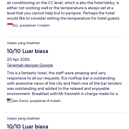
air conditioning on the CC level, which is also the hotel lobby, is
either not working well or the temperature is always set at a
level that you cannot help but to perspire. Perhaps the hotel
would like to consider setting the temperature for hotel guests
to wait for their pick up without perspiring through their
Eric, perjalanan 1 malam
clothing.
Ulasan yang disahkan
10/10 Luar biasa
20 Apr 2026
Terjemah dengan Google
This is a fantastic hotel, the staff were amazing and very
responsive to all our requests. RJs rooftop bar is outstanding
with awesome views of the city and Naim one of the bar tenders
was outstanding and added to the relaxed and enjoyable
environment. Breakfast with Mr Kenneth in charge made for a
great start to the day with a huge variety of food and prompt
Iain David, perjalanan 8 malam
service. We were on the 26th floor again with a great city views
and spacious room. The convenience of the Paradigm mall next
to the hotel was a pleasant surprise with a good range of
Ulasan yang disahkan
shopping and food outlets. We throughly enjoy our 8 days and
cannot speak more highly of the hotel, staff and great service.
10/10 Luar biasa