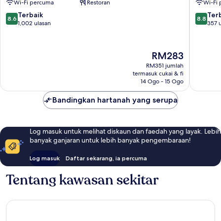
Wi-Fi percuma
Restoran
Wi-Fi
Jaya
Petaling
Jaya
8.6
8.8
Terbaik
Ter
8.6
8.8
daripada
daripad
1,002 ulasan
357 
10,
10,
Terbaik,
Terbaik,
1,002
357
Harga
RM283
ulasan
ulasan
ialah
RM351 jumlah
RM283
termasuk cukai & fi
14 Ogo - 15 Ogo
Bandingkan hartanah yang serupa
Log masuk untuk melihat diskaun dan faedah yang layak. Lebih
banyak ganjaran untuk lebih banyak pengembaraan!
Log masuk
Daftar sekarang, ia percuma
Tentang kawasan sekitar