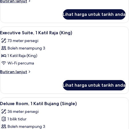
Butiran
Butiran lanjut
Raja
selanjutnya
(King)
untuk
Lihat harga untuk tarikh anda
Deluxe
Room,
1
Lihat
Executive Suite, 1 Katil Raja (King) | 
11
Katil
Executive Suite, 1 Katil Raja (King)
semua
Raja
73 meter persegi
(King)
foto
Boleh menampung 3
untuk
Executive
1 Katil Raja (King)
Suite,
Wi-Fi percuma
1
Butiran
Butiran lanjut
Katil
selanjutnya
Raja
untuk
Lihat harga untuk tarikh anda
Executive
(King)
Suite,
1
Lihat
Bar mini, peti besi dalam bilik, meja, 
10
Katil
Deluxe Room, 1 Katil Bujang (Single)
semua
Raja
36 meter persegi
(King)
foto
1 bilik tidur
untuk
Deluxe
Boleh menampung 3