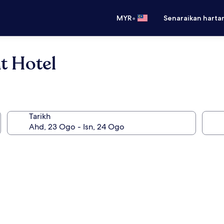
•
MYR
Senaraikan harta
t Hotel
Tarikh