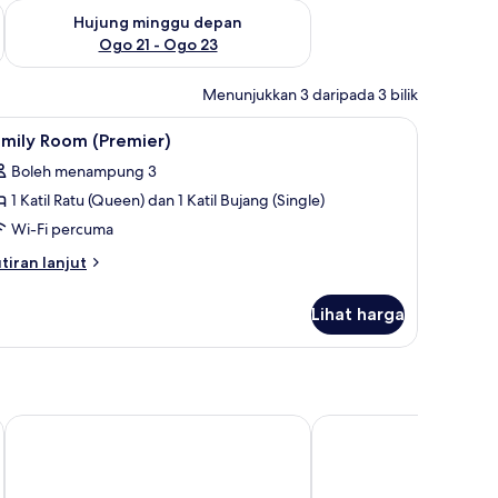
ggu ini Ogo 14 - Ogo 16
Semak ketersediaan untuk hujung minggu depan Ogo 21 - O
Hujung minggu depan
Ogo 21 - Ogo 23
Menunjukkan 3 daripada 3 bilik
papan seterika, Wi-fi percuma
ihat
Meja, seterika/papan seterika, Wi-fi percuma
4
amily Room (Premier)
emua
Boleh menampung 3
oto
1 Katil Ratu (Queen) dan 1 Katil Bujang (Single)
ntuk
amily
Wi-Fi percuma
oom
tiran
tiran lanjut
Premier)
lanjutnya
tuk
Lihat harga
mily
oom
remier)
Asia Premium Hotel Kuala Terengganu
Rimba Hotel