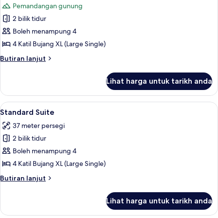
Pemandangan gunung
foto
2 bilik tidur
untuk
Standard
Boleh menampung 4
Room
4 Katil Bujang XL (Large Single)
Butiran
Butiran lanjut
selanjutnya
untuk
Lihat harga untuk tarikh anda
Standard
Room
Lihat
Standard Suite | Cadar katil
4
Standard Suite
semua
37 meter persegi
foto
2 bilik tidur
untuk
Standard
Boleh menampung 4
Suite
4 Katil Bujang XL (Large Single)
Butiran
Butiran lanjut
selanjutnya
untuk
Lihat harga untuk tarikh anda
Standard
Suite