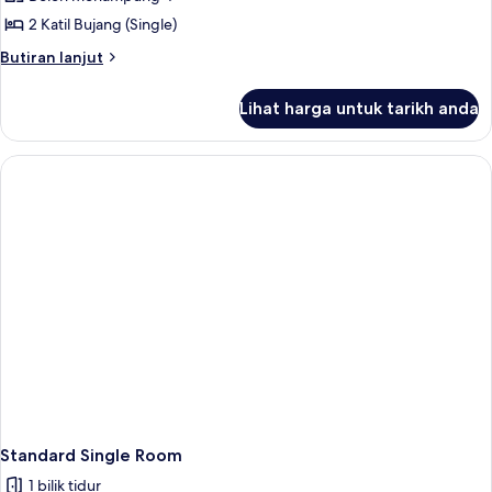
Apartment
2 Katil Bujang (Single)
Butiran
Butiran lanjut
selanjutnya
untuk
Lihat harga untuk tarikh anda
Standard
Apartment
Standard Single Room
1 bilik tidur