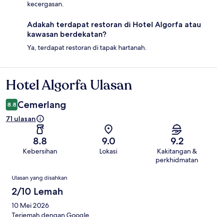
kecergasan.
Adakah terdapat restoran di Hotel Algorfa atau
kawasan berdekatan?
Ya, terdapat restoran di tapak hartanah.
Hotel Algorfa Ulasan
Ulasan
Cemerlang
8.8
71 ulasan
8.8
9.0
9.2
Kebersihan
Lokasi
Kakitangan &
perkhidmatan
Ulasan
Ulasan yang disahkan
2/10 Lemah
10 Mei 2026
Terjemah dengan Google