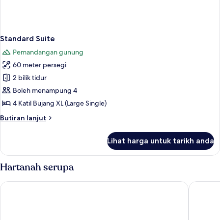
Standard Suite
Pemandangan gunung
60 meter persegi
2 bilik tidur
Boleh menampung 4
4 Katil Bujang XL (Large Single)
Butiran
Butiran lanjut
selanjutnya
untuk
Lihat harga untuk tarikh anda
Standard
Suite
Hartanah serupa
UTE Hotel Villa de Biar
Hotel La