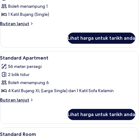
Boleh menampung 1
1 Katil Bujang (Single)
Butiran
Butiran lanjut
selanjutnya
untuk
Lihat harga untuk tarikh anda
Standard
Single
Room
Lihat
Cadar katil
5
Standard Apartment
semua
56 meter persegi
foto
2 bilik tidur
untuk
Standard
Boleh menampung 6
Apartment
4 Katil Bujang XL (Large Single) dan 1 Katil Sofa Kelamin
Butiran
Butiran lanjut
selanjutnya
untuk
Lihat harga untuk tarikh anda
Standard
Apartment
Lihat
Standard Room | Cadar katil
4
Standard Room
semua