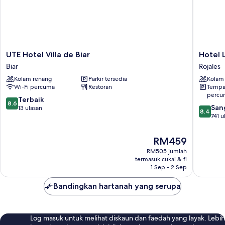
UTE
Hotel
UTE Hotel Villa de Biar
Hotel 
Hotel
La
Biar
Rojales
Villa
Laguna
Kolam renang
Parkir tersedia
Kolam
de
Spa
Wi-Fi percuma
Restoran
Tempat
Biar
And
percu
Biar
Golf
8.6
Terbaik
8.6
8.4
Rojales
San
daripada
13 ulasan
8.4
daripad
741 u
10,
10,
Terbaik,
Sangat
13
Harga
RM459
Baik,
ulasan
ialah
RM505 jumlah
741
RM459
termasuk cukai & fi
ulasan
1 Sep - 2 Sep
Bandingkan hartanah yang serupa
Log masuk untuk melihat diskaun dan faedah yang layak. Lebih