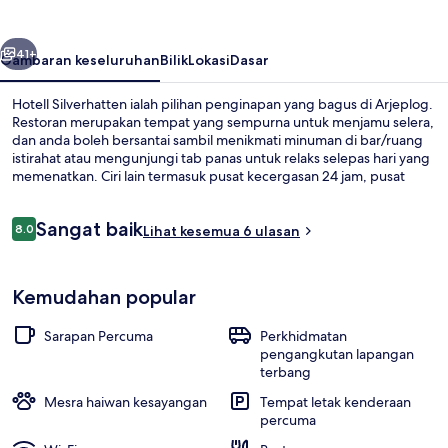
belumnya
Seterusnya
41+
Gambaran keseluruhan
Bilik
Lokasi
Dasar
Hotell Silverhatten ialah pilihan penginapan yang bagus di Arjeplog.
Restoran merupakan tempat yang sempurna untuk menjamu selera,
dan anda boleh bersantai sambil menikmati minuman di bar/ruang
istirahat atau mengunjungi tab panas untuk relaks selepas hari yang
memenatkan. Ciri lain termasuk pusat kecergasan 24 jam, pusat
kecergasan, dan sauna.
Ulasan
Sangat baik
8.0
Lihat kesemua 6 ulasan
8.0 daripada 10
Tab spa tertutup
Kemudahan popular
Sarapan Percuma
Perkhidmatan
pengangkutan lapangan
terbang
Mesra haiwan kesayangan
Tempat letak kenderaan
percuma