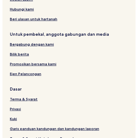
n
i
Hubungi kami
n
L
Beri ulasan untuk hartanah
a
i
Untuk pembekal, anggota gabungan dan media
s
v
Bergabung dengan kami
a
l
Bilik berita
l
b
Promosikan bersama kami
y
Ejen Pelancongan
Dasar
Terma & Syarat
Privasi
Kuki
Garis panduan kandungan dan kandungan laporan