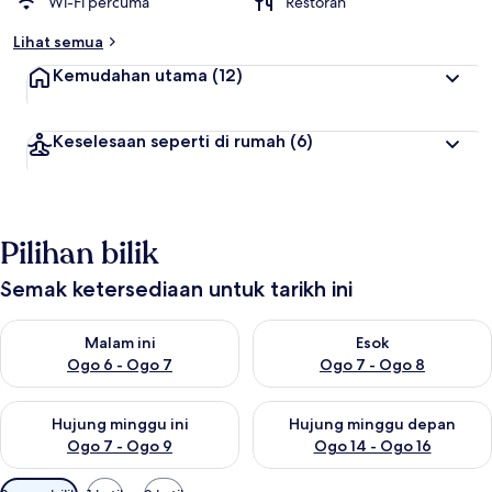
Wi-Fi percuma
Restoran
Lihat semua
Kemudahan utama
(12)
Keselesaan seperti di rumah
(6)
Pilihan bilik
Semak ketersediaan untuk tarikh ini
Semak ketersediaan untuk malam ini Ogo 6 - Ogo 7
Semak ketersediaan untuk es
Malam ini
Esok
Ogo 6 - Ogo 7
Ogo 7 - Ogo 8
Semak ketersediaan untuk hujung minggu ini Ogo 7 - Ogo 9
Semak ketersediaan untuk hu
Hujung minggu ini
Hujung minggu depan
Ogo 7 - Ogo 9
Ogo 14 - Ogo 16
Penapis