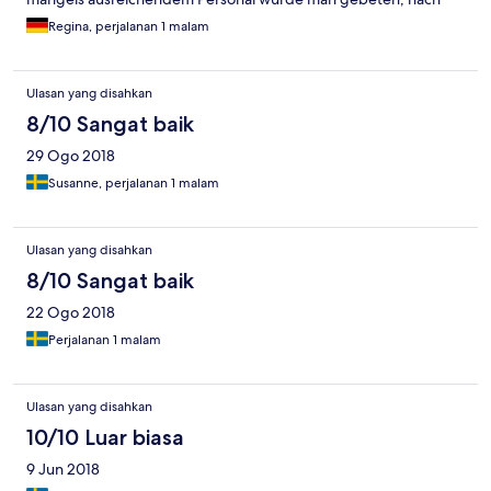
dem Frühstück die Teller etc. auf einem Tablett in einen
Regina, perjalanan 1 malam
Tablettwagen stellen. Wie in einer Studentenmensa!
Ulasan yang disahkan
8/10 Sangat baik
29 Ogo 2018
Susanne, perjalanan 1 malam
Ulasan yang disahkan
8/10 Sangat baik
22 Ogo 2018
Perjalanan 1 malam
Ulasan yang disahkan
10/10 Luar biasa
9 Jun 2018