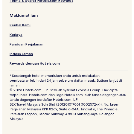
Terma & Syarat Hotels.com Rewards
Maklumat lain
Perihal Kami
Kerjaya
Panduan Perjalanan
Indeks Laman
Rewards dengan Hotels.com
* Sesetengah hotel memerlukan anda untuk melakukan
pembatalan lebih dari 24 jam sebelum daftar masuk. Butiran lanjut di
laman.
© 2026 Hotels.com, L.P., sebuah syarikat Expedia Group. Hak cipta
terpelihara. Hotels.com dan Logo Hotels.com ialah tanda dagangan atau
tanda dagangan berdaftar Hotels.com, L.P.
BEX Travel Malaysia Sdn Bhd (201201017061 (1002572-x)). No. Lesen
Perjalanan Malaysia KPK 8269, Suite 6-04A, Tingkat 6, The Pinnacle,
Persiaran Lagoon, Bandar Sunway, 47500 Subang Jaya, Selangor,
Malaysia.