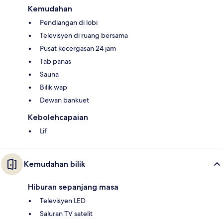
Kemudahan
Pendiangan di lobi
Televisyen di ruang bersama
Pusat kecergasan 24 jam
Tab panas
Sauna
Bilik wap
Dewan bankuet
Kebolehcapaian
Lif
Kemudahan bilik
Hiburan sepanjang masa
Televisyen LED
Saluran TV satelit