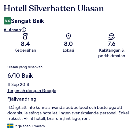
Hotell Silverhatten Ulasan
Ulasan
Sangat Baik
8.0
6 ulasan
8.4
8.0
7.6
Kebersihan
Lokasi
Kakitangan &
perkhidmatan
Ulasan
Ulasan yang disahkan
6/10 Baik
11 Sep 2018
Terjemah dengan Google
Fjällvandring
-Dåligt att inte kunna använda bubbelpool och bastu pga att
dom skulle stänga hotellet. Ingen svensktalande personal. Enkel
frukost . +Fint hotell, bra rum ,fint läge, rent
Perjalanan 1 malam