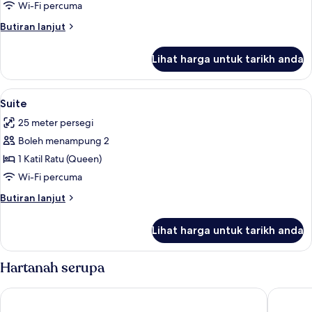
Twin
Wi-Fi percuma
Room
Butiran
Butiran lanjut
selanjutnya
untuk
Lihat harga untuk tarikh anda
Double
or
Twin
Lihat
Suite | Meja, langsir/tirai gelap terus,
4
Room
Suite
semua
25 meter persegi
foto
Boleh menampung 2
untuk
Suite
1 Katil Ratu (Queen)
Wi-Fi percuma
Butiran
Butiran lanjut
selanjutnya
untuk
Lihat harga untuk tarikh anda
Suite
Hartanah serupa
Hornavan Hotell
Hotell L