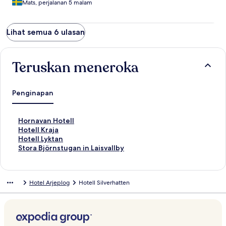
Mats, perjalanan 5 malam
Lihat semua 6 ulasan
Teruskan meneroka
Penginapan
P
Hornavan Hotell
a
P
Hotell Kraja
u
a
P
Hotell Lyktan
t
u
a
P
Stora Björnstugan in Laisvallby
a
t
u
a
n
a
t
u
S
n
a
t
Hotel Arjeplog
Hotell Silverhatten
t
S
n
a
a
t
S
n
n
a
t
S
d
n
a
t
a
d
n
a