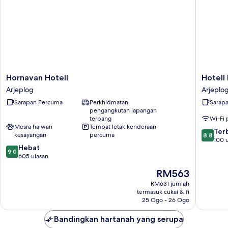
Hornavan
Hotell
Hornavan Hotell
Hotell
Hotell
Lyktan
Arjeplog
Arjeplo
Arjeplog
Arjeplo
Sarapan Percuma
Perkhidmatan
Sarap
pengangkutan lapangan
terbang
Wi-Fi
Mesra haiwan
Tempat letak kenderaan
8.8
Ter
kesayangan
percuma
8.8
daripad
100 
9.0
Hebat
10,
9.0
daripada
605 ulasan
Terbaik,
10,
100
Harga
RM563
Hebat,
ulasan
ialah
605
RM631 jumlah
RM563
termasuk cukai & fi
ulasan
25 Ogo - 26 Ogo
Bandingkan hartanah yang serupa