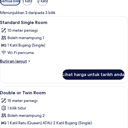
Semua bilik
1 katil
2 katil
yang
tersedia
Menunjukkan 3 daripada 3 bilik
untuk
Lihat
Standard Single Room | Meja, langsir/ti
3
Standard Single Room
bilik
semua
10 meter persegi
foto
Boleh menampung 1
untuk
Standard
1 Katil Bujang (Single)
Single
Wi-Fi percuma
Room
Butiran
Butiran lanjut
selanjutnya
untuk
Lihat harga untuk tarikh anda
Standard
Single
Room
Lihat
Double or Twin Room | Meja, langsir/tir
4
Double or Twin Room
semua
15 meter persegi
foto
1 bilik tidur
untuk
Double
Boleh menampung 2
or
1 Katil Ratu (Queen) ATAU 2 Katil Bujang (Single)