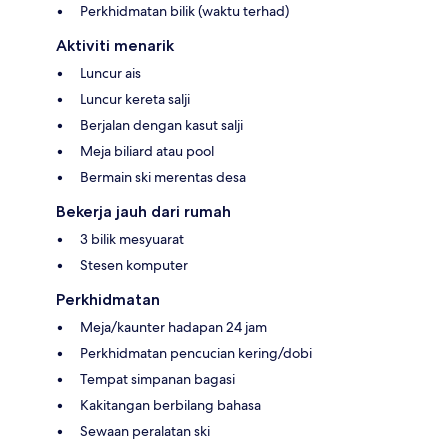
Perkhidmatan bilik (waktu terhad)
Aktiviti menarik
Luncur ais
Luncur kereta salji
Berjalan dengan kasut salji
Meja biliard atau pool
Bermain ski merentas desa
Bekerja jauh dari rumah
3 bilik mesyuarat
Stesen komputer
Perkhidmatan
Meja/kaunter hadapan 24 jam
Perkhidmatan pencucian kering/dobi
Tempat simpanan bagasi
Kakitangan berbilang bahasa
Sewaan peralatan ski