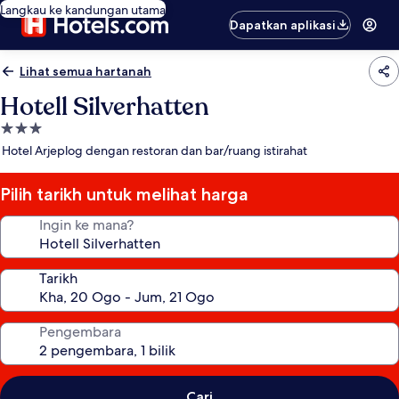
Langkau ke kandungan utama
Dapatkan aplikasi
Lihat semua hartanah
Hotell Silverhatten
Hartanah
3.0
Hotel Arjeplog dengan restoran dan bar/ruang istirahat
bintang
Pilih tarikh untuk melihat harga
Ingin ke mana?
Tarikh
Pengembara
Cari