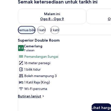
Semak ketersediaan untuk tarikh ini
Semak ketersediaan untuk malam ini Ogo 8 - Ogo 9
Semak keters
Malam ini
Ogo 8 - Ogo 9
O
Penapis
Semua bilik
1 katil
2 katil
yang
Lihat
Superior Double Room | Bar min
tersedia
10
Superior Double Room
semua
untuk
Cemerlang
foto
8.6
bilik
8.6 daripada 10
(7
7 ulasan
untuk
ulasan)
Pemandangan Sungai
Superior
16 meter persegi
Double
1 bilik tidur
Room
Boleh menampung 3
1 Katil Raja (King)
Wi-Fi percuma
Butiran
Butiran lanjut
selanjutnya
untuk
Lihat harg
Superior