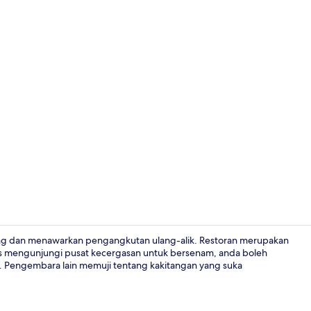
Restoran
bang dan menawarkan pengangkutan ulang-alik. Restoran merupakan
s mengunjungi pusat kecergasan untuk bersenam, anda boleh
t. Pengembara lain memuji tentang kakitangan yang suka
Depan hart