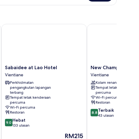
ver
ew
Sabaidee at Lao Hotel
New Champa Boutique
Sabaidee
New
Sabaidee at Lao Hotel
New Champa Boutiq
at
Champa
Vientiane
Vientiane
Lao
Boutique
Perkhidmatan
Kolam renang
Hotel
Hotel
pengangkutan lapangan
Tempat letak kenderaan
Vientiane
Vientiane
terbang
percuma
Tempat letak kenderaan
Wi-Fi percuma
percuma
Restoran
Wi-Fi percuma
8.8
Terbaik
Restoran
8.8
daripada
43 ulasan
9.0
Hebat
10,
9.0
daripada
133 ulasan
Terbaik,
10,
43
Harga
RM215
Hebat,
ulasan