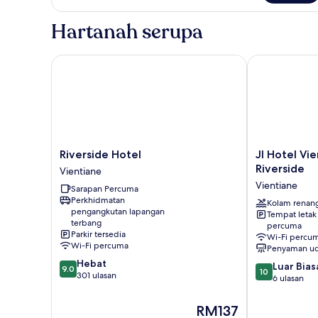
Double
Room
Hartanah serupa
Riverside Hotel
JI Hotel Vien
Riverside
JI
Riverside Hotel
JI Hotel Vi
Hotel
Hotel
Riverside
Vientiane
Vientiane
Vientiane
Vientiane
Sarapan Percuma
Mekong
Perkhidmatan
Riverside
Kolam renan
pengangkutan lapangan
Tempat letak
Vientiane
terbang
percuma
Parkir tersedia
Wi-Fi percu
Wi-Fi percuma
Penyaman ud
9.0
Hebat
10.0
Luar Bias
9.0
10
daripada
301 ulasan
daripada
6 ulasan
10,
10,
Hebat,
Luar
Harga
RM137
301
Biasa,