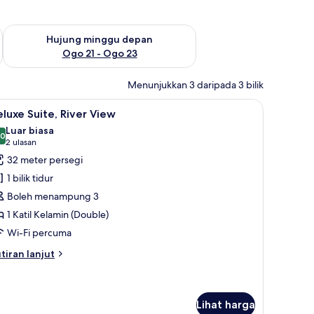
ggu ini Ogo 14 - Ogo 16
Semak ketersediaan untuk hujung minggu depan Ogo 21 - O
Hujung minggu depan
Ogo 21 - Ogo 23
Menunjukkan 3 daripada 3 bilik
 peti besi dalam bilik, meja
ihat
Deluxe Suite, River View | Bar mini percuma, pe
7
luxe Suite, River View
emua
Luar biasa
oto
.0
10.0 daripada 10
(2
2 ulasan
ntuk
ulasan)
32 meter persegi
eluxe
1 bilik tidur
ite,
Boleh menampung 3
iver
1 Katil Kelamin (Double)
iew
Wi-Fi percuma
tiran
tiran lanjut
lanjutnya
tuk
luxe
ite,
Lihat harga