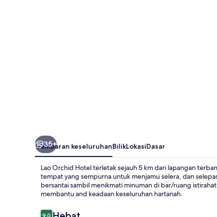
35+
Gambaran keseluruhan
Bilik
Lokasi
Dasar
Lao Orchid Hotel terletak sejauh 5 km dari lapangan ter
tempat yang sempurna untuk menjamu selera, dan selepa
bersantai sambil menikmati minuman di bar/ruang istiraha
membantu and keadaan keseluruhan hartanah.
Ulasan
Hebat
9.0