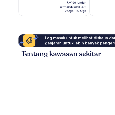
ialah
RM166 jumlah
ulasan
6
RM137
termasuk cukai & fi
ulasan
9 Ogo - 10 Ogo
Log masuk untuk melihat diskaun da
ganjaran untuk lebih banyak penge
Tentang kawasan sekitar