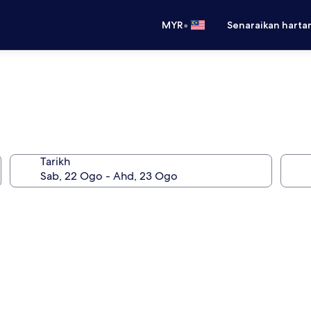
•
MYR
Senaraikan harta
Tarikh