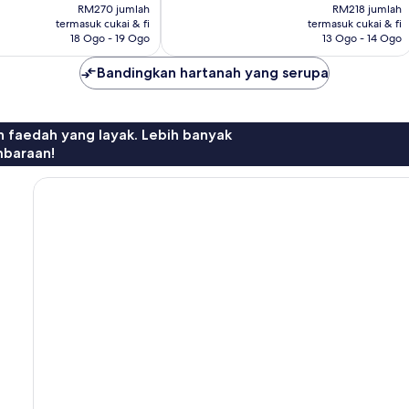
ialah
ialah
RM270 jumlah
RM218 jumlah
RM223
RM180
termasuk cukai & fi
termasuk cukai & fi
18 Ogo - 19 Ogo
13 Ogo - 14 Ogo
Bandingkan hartanah yang serupa
n faedah yang layak. Lebih banyak
mbaraan!