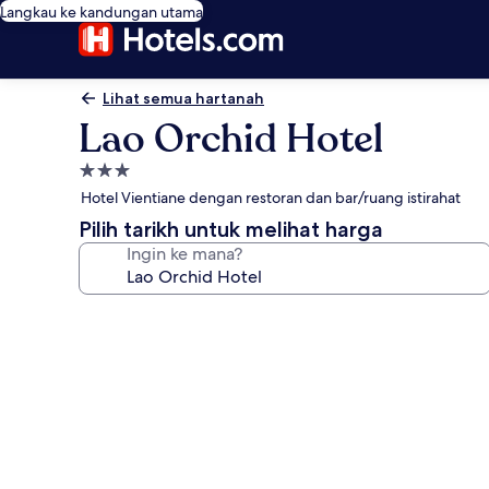
Langkau ke kandungan utama
Lihat semua hartanah
Lao Orchid Hotel
Hartanah
3.0
Hotel Vientiane dengan restoran dan bar/ruang istirahat
bintang
Pilih tarikh untuk melihat harga
Ingin ke mana?
Galeri
foto
untuk
Lao
Orchid
Hotel