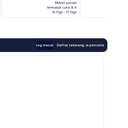
ialah
133
RM261 jumlah
RM215
termasuk cukai & fi
t
ulasan
16 Ogo - 17 Ogo
Log masuk
Daftar sekarang, ia percuma