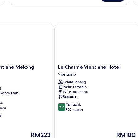
Room
Ri
Vi
tiane Mekong Riverside
Le Charme Vientiane Hotel
Le
entiane Mekong
Le Charme Vientiane Hotel
Charme
Vientiane
Vientiane
Kolam renang
Hotel
Parkir tersedia
g
Vientiane
Wi-Fi percuma
 kenderaan
Restoran
ma
8.6
Terbaik
8.6
ara
daripada
397 ulasan
10,
a
Terbaik,
397
ulasan
Harga
Harga
RM223
RM180