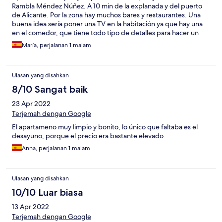
Rambla Méndez Núñez. A 10 min de la explanada y del puerto
de Alicante. Por la zona hay muchos bares y restaurantes. Una
buena idea sería poner una TV en la habitación ya que hay una
en el comedor, que tiene todo tipo de detalles para hacer un
tentempié. Me parece que por parte de hotels.com deberían
María, perjalanan 1 malam
poner teléfono del cliente para informar por ej q la recepción
está abierta hasta las 23 h. Por todo lo demás estupendo.👌
Ulasan yang disahkan
8/10 Sangat baik
23 Apr 2022
Terjemah dengan Google
El apartameno muy limpio y bonito, lo único que faltaba es el
desayuno, porque el precio era bastante elevado.
Anna, perjalanan 1 malam
Ulasan yang disahkan
10/10 Luar biasa
13 Apr 2022
Terjemah dengan Google