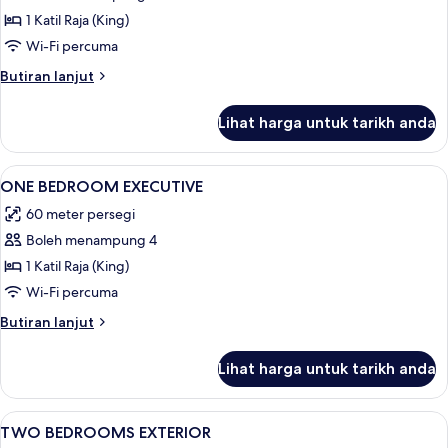
LOFT
1 Katil Raja (King)
APARTMENT
Wi-Fi percuma
Butiran
Butiran lanjut
selanjutnya
untuk
Lihat harga untuk tarikh anda
LOFT
APARTMENT
Lihat
1 bilik tidur, peralatan tempat tidur pr
6
ONE BEDROOM EXECUTIVE
semua
60 meter persegi
foto
Boleh menampung 4
untuk
ONE
1 Katil Raja (King)
BEDROOM
Wi-Fi percuma
EXECUTIVE
Butiran
Butiran lanjut
selanjutnya
untuk
Lihat harga untuk tarikh anda
ONE
BEDROOM
EXECUTIVE
Lihat
1 bilik tidur, peralatan tempat tidur pr
10
TWO BEDROOMS EXTERIOR
semua