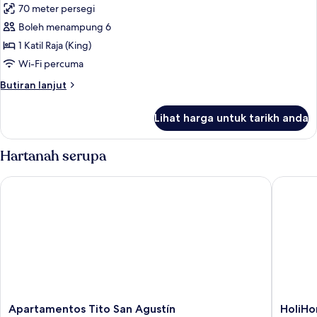
70 meter persegi
foto
Boleh menampung 6
untuk
TWO
1 Katil Raja (King)
BEDROOMS
Wi-Fi percuma
EXTERIOR
Butiran
Butiran lanjut
selanjutnya
untuk
Lihat harga untuk tarikh anda
TWO
BEDROOMS
EXTERIOR
Hartanah serupa
Apartamentos Tito San Agustín
HoliHom
Apartamentos
HoliHo
Apartamentos Tito San Agustín
HoliH