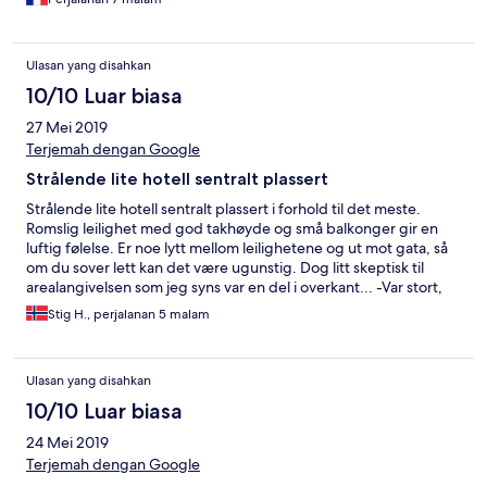
Ulasan yang disahkan
10/10 Luar biasa
27 Mei 2019
Terjemah dengan Google
Strålende lite hotell sentralt plassert
Strålende lite hotell sentralt plassert i forhold til det meste.
Romslig leilighet med god takhøyde og små balkonger gir en
luftig følelse. Er noe lytt mellom leilighetene og ut mot gata, så
om du sover lett kan det være ugunstig. Dog litt skeptisk til
arealangivelsen som jeg syns var en del i overkant... -Var stort,
men neppe 90m², mer rundt 50-60 tipper jeg. Uansett plass
Stig H., perjalanan 5 malam
nok! Her er enkle kokemuligheter i form av koketopp og micro i
kjøkkenkroken. Romslig kjøleskap. Stort bad med
boblebadekar. og god dusj. Super housekeeping og renhold
Ulasan yang disahkan
hver dag. Eneste jeg kan komme på som var savnet var et stort
speil! Kun et speil i hele leiligheten og det er på badet.
10/10 Luar biasa
Anbefales varmt, vi har allerede booket oss inn her på nytt!
24 Mei 2019
Terjemah dengan Google