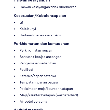
Haiwan kesayangan
Haiwan kesayangan tidak dibenarkan
Kesesuaian/Kebolehcapaian
Lif
Kalis bunyi
Hartanah bebas asap rokok
Perkhidmatan dan kemudahan
Perkhidmatan rencam
Bantuan tiket/pelancongan
Pengemasan setiap hari
Peti Besi
Seterika/papan seterika
Tempat simpanan bagasi
Peti simpan meja/kaunter hadapan
Meja/kaunter hadapan (waktu terhad)
Air botol percuma
Aktiviti menarik