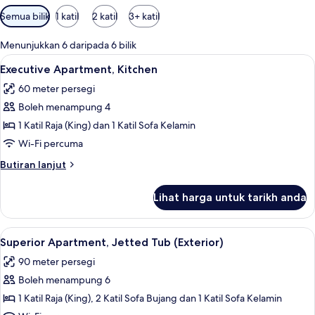
Penapis
Semua bilik
1 katil
2 katil
3+ katil
yang
tersedia
Menunjukkan 6 daripada 6 bilik
untuk
Lihat
Executive Apartment, Kitchen | Ruang 
7
Executive Apartment, Kitchen
bilik
semua
60 meter persegi
foto
Boleh menampung 4
untuk
Executive
1 Katil Raja (King) dan 1 Katil Sofa Kelamin
Apartment,
Wi-Fi percuma
Kitchen
Butiran
Butiran lanjut
selanjutnya
untuk
Lihat harga untuk tarikh anda
Executive
Apartment,
Kitchen
Lihat
Superior Apartment, Jetted Tub (Exterio
7
Superior Apartment, Jetted Tub (Exterior)
semua
90 meter persegi
foto
Boleh menampung 6
untuk
Superior
1 Katil Raja (King), 2 Katil Sofa Bujang dan 1 Katil Sofa Kelamin