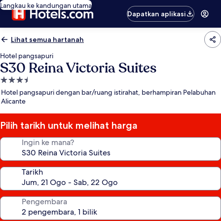
Langkau ke kandungan utama
Dapatkan aplikasi
Lihat semua hartanah
Hotel pangsapuri
S30 Reina Victoria Suites
Hartanah
3.5
Hotel pangsapuri dengan bar/ruang istirahat, berhampiran Pelabuhan
bintang
Alicante
Pilih tarikh untuk melihat harga
Ingin ke mana?
Tarikh
Pengembara