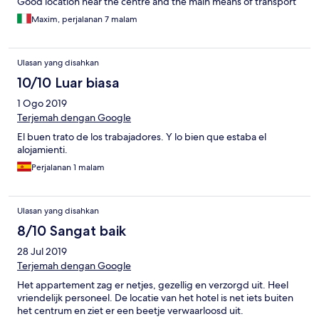
Good location near the centre and the main means of transport
Maxim, perjalanan 7 malam
Ulasan yang disahkan
10/10 Luar biasa
1 Ogo 2019
Terjemah dengan Google
El buen trato de los trabajadores. Y lo bien que estaba el
alojamienti.
Perjalanan 1 malam
Ulasan yang disahkan
8/10 Sangat baik
28 Jul 2019
Terjemah dengan Google
Het appartement zag er netjes, gezellig en verzorgd uit. Heel
vriendelijk personeel. De locatie van het hotel is net iets buiten
het centrum en ziet er een beetje verwaarloosd uit.