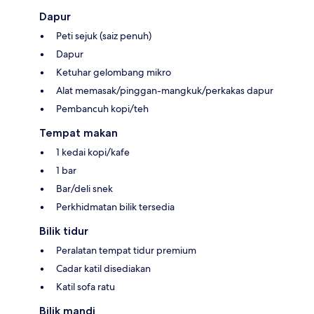
Dapur
Peti sejuk (saiz penuh)
Dapur
Ketuhar gelombang mikro
Alat memasak/pinggan-mangkuk/perkakas dapur
Pembancuh kopi/teh
Tempat makan
1 kedai kopi/kafe
1 bar
Bar/deli snek
Perkhidmatan bilik tersedia
Bilik tidur
Peralatan tempat tidur premium
Cadar katil disediakan
Katil sofa ratu
Bilik mandi