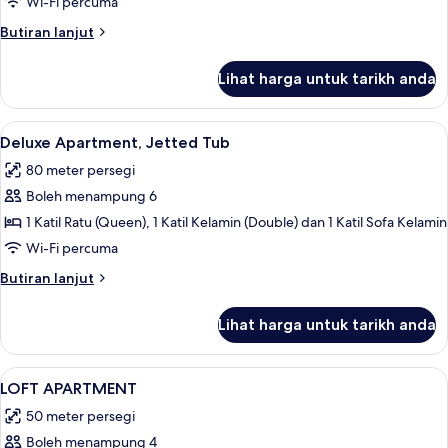
Apartment,
Wi-Fi percuma
Jetted
Butiran
Butiran lanjut
Tub
selanjutnya
(Exterior)
untuk
Lihat harga untuk tarikh anda
Superior
Apartment,
Jetted
Lihat
Deluxe Apartment, Jetted Tub | 1 bilik 
10
Tub
Deluxe Apartment, Jetted Tub
semua
(Exterior)
80 meter persegi
foto
Boleh menampung 6
untuk
Deluxe
1 Katil Ratu (Queen), 1 Katil Kelamin (Double) dan 1 Katil Sofa Kelamin
Apartment,
Wi-Fi percuma
Jetted
Butiran
Butiran lanjut
Tub
selanjutnya
untuk
Lihat harga untuk tarikh anda
Deluxe
Apartment,
Jetted
Lihat
1 bilik tidur, peralatan tempat tidur pr
7
Tub
LOFT APARTMENT
semua
50 meter persegi
foto
Boleh menampung 4
untuk