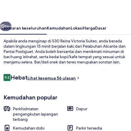
Victoria
Suites
belumnya
Seterusnya
56+
Gambaran keseluruhan
Kemudahan
Lokasi
Harga
Dasar
Apabila anda menginap di S30 Reina Victoria Suites, anda berada
dalam lingkungan 15 minit berjalan kaki dari Pelabuhan Alicante dan
Pantai Postiguet. Anda boleh bersantai dan menikmati minuman di
bar/ruang istirahat, serta kedai kopi/kafe tempat yang sesuai untuk
menjamu selera. Bar/deli snek dan teres merupakan sorotan lain,
dan pangsapuri menawarkan kemudahan seperti dapur dan katil
sofa.
Ulasan
Hebat
9.2
Lihat kesemua 56 ulasan
9.2 daripada 10
TV skrin rata
Kemudahan popular
Perkhidmatan
Dapur
pengangkutan lapangan
terbang
Kemudahan dobi
Parkir tersedia