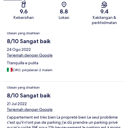
9.6
8.8
9.4
Kebersihan
Lokasi
Kakitangan &
perkhidmatan
Ulasan
Ulasan yang disahkan
8/10 Sangat baik
24 Ogo 2022
Terjemah dengan Google
Ttanquilla e pulita
CIRO, perjalanan 2 malam
Ulasan yang disahkan
8/10 Sangat baik
21 Jul 2022
Terjemah dengan Google
L'appartement est très bien La propreté bien Le seul problème
c'est qu'il n'ont pas de parking j'ai dû prendre un parking privé
qui m'a coûté 19€ pour 12h heureusement le parking est à moins