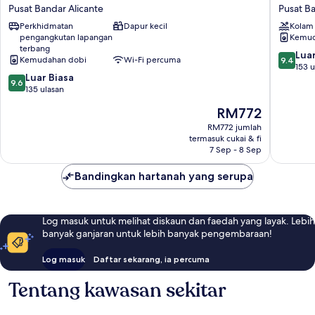
Tito
Rambla
Pusat Bandar Alicante
Pusat Ba
San
24
Perkhidmatan
Dapur kecil
Kolam
Agustín
Pusat
pengangkutan lapangan
Kemud
Pusat
Bandar
terbang
Bandar
Alicante
9.4
Luar
Kemudahan dobi
Wi-Fi percuma
9.4
Alicante
daripad
153 u
9.6
Luar Biasa
10,
9.6
daripada
135 ulasan
Luar
10,
Biasa,
Harga
RM772
Luar
153
ialah
Biasa,
RM772 jumlah
ulasan
RM772
termasuk cukai & fi
135
7 Sep - 8 Sep
ulasan
Bandingkan hartanah yang serupa
Log masuk untuk melihat diskaun dan faedah yang layak. Lebih
banyak ganjaran untuk lebih banyak pengembaraan!
Log masuk
Daftar sekarang, ia percuma
Tentang kawasan sekitar