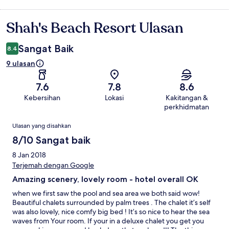
Shah's Beach Resort Ulasan
Ulasan
Sangat Baik
8.4
9 ulasan
7.6
7.8
8.6
Kebersihan
Lokasi
Kakitangan &
perkhidmatan
Ulasan
Ulasan yang disahkan
8/10 Sangat baik
8 Jan 2018
Terjemah dengan Google
Amazing scenery, lovely room - hotel overall OK
when we first saw the pool and sea area we both said wow!
Beautiful chalets surrounded by palm trees . The chalet it’s self
was also lovely, nice comfy big bed ! It’s so nice to hear the sea
waves from Your room. If your in a deluxe chalet you get you