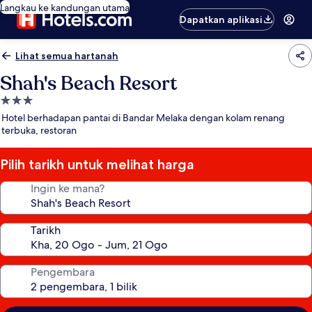
Langkau ke kandungan utama
Dapatkan aplikasi
Lihat semua hartanah
Shah's Beach Resort
Hartanah
3.0
Hotel berhadapan pantai di Bandar Melaka dengan kolam renang
bintang
terbuka, restoran
Pilih tarikh untuk melihat harga
Ingin ke mana?
Tarikh
Pengembara