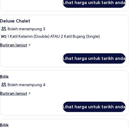
Lihat harga untuk tarikh anda
Standard
Triple
Room
Lihat
Deluxe Chalet | Meja, seterika/papan s
8
Deluxe Chalet
semua
Boleh menampung 3
foto
1 Katil Kelamin (Double) ATAU 2 Katil Bujang (Single)
untuk
Deluxe
Butiran
Butiran lanjut
selanjutnya
Chalet
untuk
Lihat harga untuk tarikh anda
Deluxe
Chalet
Lihat
Bilik Mandi | Pancuran mandi, kelen
2
Bilik
semua
Boleh menampung 4
foto
untuk
Butiran
Butiran lanjut
selanjutnya
Bilik
untuk
Lihat harga untuk tarikh anda
Bilik
Lihat
Meja, seterika/papan seterika
2
Bilik
semua