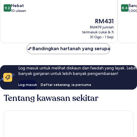
9.2
8.4
City
Hebat
City
San
9.2
8.4
daripada
daripad
10 ulasan
1,00
10,
10,
Harga
RM431
Hebat,
Sangat
ialah
10
Baik,
RM479 jumlah
RM431
termasuk cukai & fi
ulasan
1,000
31 Ogo - 1 Sep
ulasan
Bandingkan hartanah yang serupa
Log masuk untuk melihat diskaun dan faedah yang layak. Lebih
banyak ganjaran untuk lebih banyak pengembaraan!
Log masuk
Daftar sekarang, ia percuma
Tentang kawasan sekitar