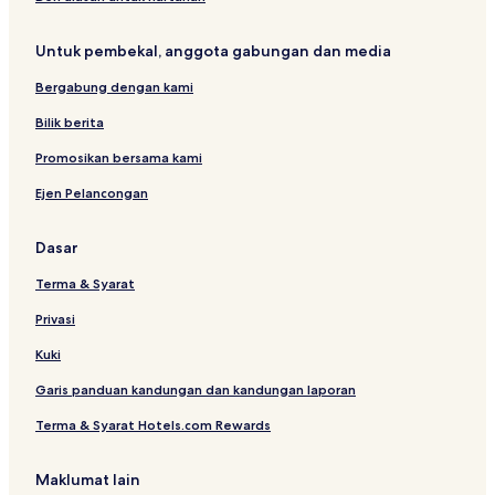
c
w
l
H
a
n
a
o
Untuk pembekal, anggota gabungan dan media
S
k
t
t
a
e
Bergabung dengan kami
a
l
y
Bilik berita
F
r
Promosikan bersama kami
e
Ejen Pelancongan
e
N
e
Dasar
t
f
Terma & Syarat
l
i
Privasi
x
Kuki
Garis panduan kandungan dan kandungan laporan
Terma & Syarat Hotels.com Rewards
Maklumat lain