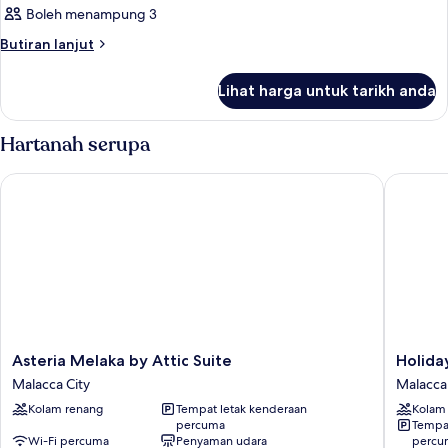
Boleh menampung 3
foto
untuk
Butiran
Butiran lanjut
selanjutnya
Bilik
untuk
Lihat harga untuk tarikh anda
Bilik
Hartanah serupa
Asteria Melaka by Attic Suite
Holiday 
Asteria
Holiday
Asteria Melaka by Attic Suite
Holida
Melaka
Inn
Malacca City
Malacca 
by
Melaka
Kolam renang
Tempat letak kenderaan
Kolam
Attic
by
percuma
Tempat
Suite
IHG
Wi-Fi percuma
Penyaman udara
percu
Malacca
Malacca