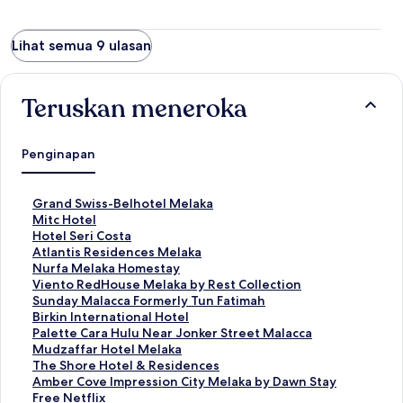
Lihat semua 9 ulasan
Teruskan meneroka
Penginapan
P
Grand Swiss-Belhotel Melaka
a
P
Mitc Hotel
u
a
P
Hotel Seri Costa
t
u
a
P
Atlantis Residences Melaka
a
t
u
a
P
Nurfa Melaka Homestay
n
a
t
u
a
P
Viento RedHouse Melaka by Rest Collection
S
n
a
t
u
a
P
Sunday Malacca Formerly Tun Fatimah
t
S
n
a
t
u
a
P
Birkin International Hotel
a
t
S
n
a
t
u
a
P
Palette Cara Hulu Near Jonker Street Malacca
n
a
t
S
n
a
t
u
a
P
Mudzaffar Hotel Melaka
d
n
a
t
S
n
a
t
u
a
P
The Shore Hotel & Residences
a
d
n
a
t
S
n
a
t
u
a
P
Amber Cove Impression City Melaka by Dawn Stay
r
a
d
n
a
t
S
n
a
t
u
a
Free Netflix