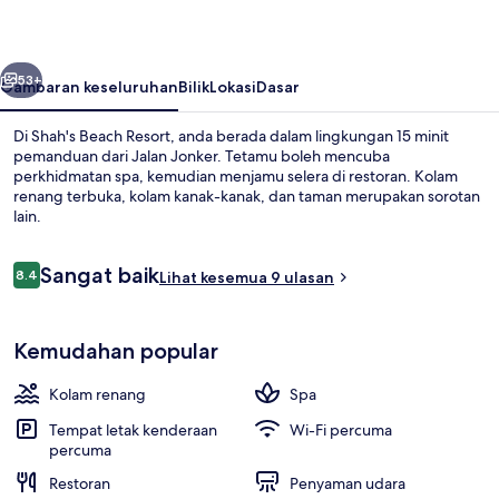
belumnya
Seterusnya
53+
Gambaran keseluruhan
Bilik
Lokasi
Dasar
Di Shah's Beach Resort, anda berada dalam lingkungan 15 minit
pemanduan dari Jalan Jonker. Tetamu boleh mencuba
perkhidmatan spa, kemudian menjamu selera di restoran. Kolam
renang terbuka, kolam kanak-kanak, dan taman merupakan sorotan
lain.
Ulasan
Sangat baik
8.4
Lihat kesemua 9 ulasan
8.4 daripada 10
Pemandangan udara
Kemudahan popular
Kolam renang
Spa
Tempat letak kenderaan
Wi-Fi percuma
percuma
Restoran
Penyaman udara