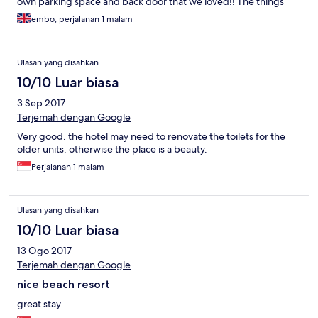
own parking space and back door that we loved!! The things
that let the hotel Down: No bar, couldn’t even buy a bottle of
embo, perjalanan 1 malam
water had to go to the shop down the road. Breakfast was not
good - it consists of chicken nuggets, wedges, stir fry felt like
last nights dinner left overs ? ,bit of fruit and other bits out but
Ulasan yang disahkan
covered in Flies. It was free , but stuck to toast and tea. Overall
would give a 4 star for the scenery, the chalet and pool- as for
10/10 Luar biasa
how cheap A night was it was well worth it
3 Sep 2017
Terjemah dengan Google
Very good. the hotel may need to renovate the toilets for the
older units. otherwise the place is a beauty.
Perjalanan 1 malam
Ulasan yang disahkan
10/10 Luar biasa
13 Ogo 2017
Terjemah dengan Google
nice beach resort
great stay