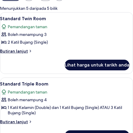
yang
tersedia
Menunjukkan 5 daripada 5 bilik
untuk
Lihat
Pancuran mandi, kelengkapan dandan
2
Standard Twin Room
bilik
semua
Pemandangan taman
foto
Boleh menampung 3
untuk
Standard
2 Katil Bujang (Single)
Twin
Butiran
Butiran lanjut
Room
selanjutnya
untuk
Lihat harga untuk tarikh anda
Standard
Twin
Room
Lihat
Pancuran mandi, kelengkapan dandan
2
Standard Triple Room
semua
Pemandangan taman
foto
Boleh menampung 4
untuk
Standard
1 Katil Kelamin (Double) dan 1 Katil Bujang (Single) ATAU 3 Katil
Bujang (Single)
Triple
Room
Butiran
Butiran lanjut
selanjutnya
untuk