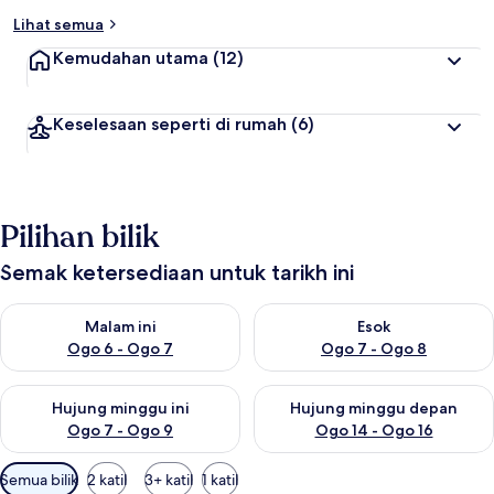
Lihat semua
Kemudahan utama
(12)
Keselesaan seperti di rumah
(6)
Pilihan bilik
Semak ketersediaan untuk tarikh ini
Semak ketersediaan untuk malam ini Ogo 6 - Ogo 7
Semak ketersediaan untuk es
Malam ini
Esok
Ogo 6 - Ogo 7
Ogo 7 - Ogo 8
Semak ketersediaan untuk hujung minggu ini Ogo 7 - Ogo 9
Semak ketersediaan untuk hu
Hujung minggu ini
Hujung minggu depan
Ogo 7 - Ogo 9
Ogo 14 - Ogo 16
Penapis
Semua bilik
2 katil
3+ katil
1 katil