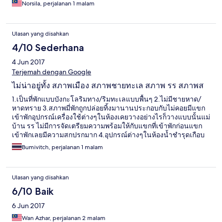
Norsila, perjalanan 1 malam
Ulasan yang disahkan
4/10 Sederhana
4 Jun 2017
Terjemah dengan Google
ไม่น่าอยู่ทั้ง สภาพเมือง สภาพชายทะเล สภาพ รร สภาพส
1.เป็นที่พักแบบบังกะโลริมทาง/ริมทะเลแบบพื้นๆ 2.ไม่มีชายหาด/
หาดทราย 3.สภาพมี่พักถูกปล่อยทิ้งมานานประกอบกับไม่คอยมีแขก
เข้าพักอุปกรณ์เครื่องใช้ต่างๆในห้องเคยวางอย่างไรก็วางแบบนั้นแม่
บ้าน รร ไม่มีการจัดเตรียมความพร้อมให้กับแขกที่เข้าพักก่อนแขก
เข้าพักเลยมีความสกปรกมาก 4.อุปกรณ์ต่างๆในห้องน้ำชำรุดเกือบ
ทุกอย่าง โชคดีที่จองเพียง 1 วัน อีกหลายวันเลยไปเข้าพักที่ รร อื่นๆ
Bumivitch, perjalanan 1 malam
5.ไม่มีไวไฟทั่ว รร ยกเว้น ที่ห้องอาหาร(แต่ก็ไม่แรง) เจตนาของ รร
ต้องการ ต้อนคนเข้าไปใช้บริการห้องอาหาร ห้องอาหารที่ มีรสชาติ
อาหารที่ แย่สุดสุด ราคาน่าเกลียดสุดสุด 6.จอดรถได้ที่หน้าห้องพัก
Ulasan yang disahkan
แต่ถนนแคบมาก เดินหน้าเข้าไปแต่เวลาออกต้องถอยหลังออกและมี
โอกาสที่จะชนรั้วกั้นที่ี่ไม่ทราบว่จะทำรั้วกั้นไปทำไมให้เกะกะเปล่าๆ
6/10 Baik
จอดรถหน้าห้องพักแต่รถคันอื่นก็จะสัญจรลำบากมาก
6 Jun 2017
Wan Azhar, perjalanan 2 malam