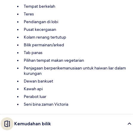
Tempat berkelah
Teres
Pendiangan di lobi
Pusat kecergasan
Kolam renang tertutup
Bilik permainan/arked
Tab panas
Pilihan tempat makan vegetarian
Penjagaan berperikemanusiaan untuk haiwan liar dalam
kurungan
Dewan bankuet
Kawah api
Perabot luar
Seni bina zaman Victoria
Kemudahan bilik