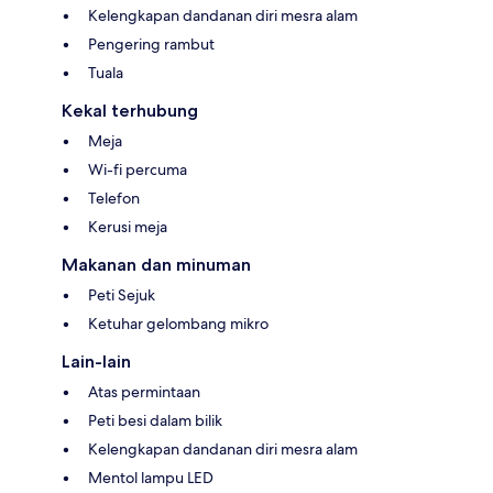
Kelengkapan dandanan diri mesra alam
Pengering rambut
Tuala
Kekal terhubung
Meja
Wi-fi percuma
Telefon
Kerusi meja
Makanan dan minuman
Peti Sejuk
Ketuhar gelombang mikro
Lain-lain
Atas permintaan
Peti besi dalam bilik
Kelengkapan dandanan diri mesra alam
Mentol lampu LED