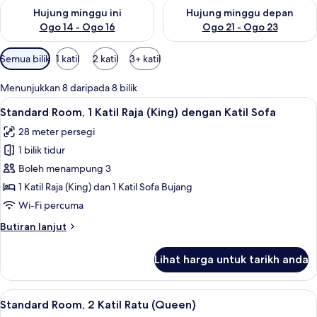
Semak ketersediaan untuk hujung minggu ini Ogo 14 - Ogo 16
Semak ketersediaan untuk hu
m
Hujung minggu ini
Hujung minggu depan
b
Ogo 14 - Ogo 16
Ogo 21 - Ogo 23
a
r
Penapis
Semua bilik
1 katil
2 katil
3+ katil
a
yang
tersedia
Menunjukkan 8 daripada 8 bilik
untuk
Lihat
Standard Room, 1 Katil Raja (King) deng
4
Standard Room, 1 Katil Raja (King) dengan Katil Sofa
bilik
semua
28 meter persegi
foto
1 bilik tidur
untuk
Standard
Boleh menampung 3
Room,
1 Katil Raja (King) dan 1 Katil Sofa Bujang
1
Wi-Fi percuma
Katil
Butiran
Butiran lanjut
Raja
selanjutnya
(King)
untuk
Lihat harga untuk tarikh anda
Standard
dengan
Room,
Katil
1
Lihat
Peti besi dalam bilik, meja, ruang kerj
Sofa
4
Katil
Standard Room, 2 Katil Ratu (Queen)
semua
Raja