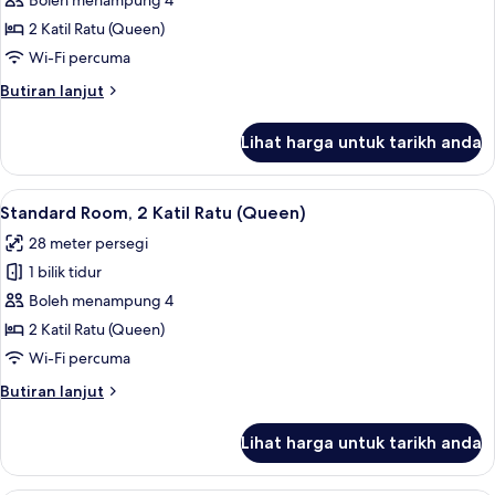
Deluxe
Boleh menampung 4
Room,
2 Katil Ratu (Queen)
2
Wi-Fi percuma
Katil
Butiran
Butiran lanjut
Ratu
selanjutnya
(Queen)
untuk
Lihat harga untuk tarikh anda
Deluxe
Room,
2
Lihat
Standard Room, 2 Katil Ratu (Queen) | 
5
Katil
Standard Room, 2 Katil Ratu (Queen)
semua
Ratu
28 meter persegi
(Queen)
foto
1 bilik tidur
untuk
Standard
Boleh menampung 4
Room,
2 Katil Ratu (Queen)
2
Wi-Fi percuma
Katil
Butiran
Butiran lanjut
Ratu
selanjutnya
(Queen)
untuk
Lihat harga untuk tarikh anda
Standard
Room,
2