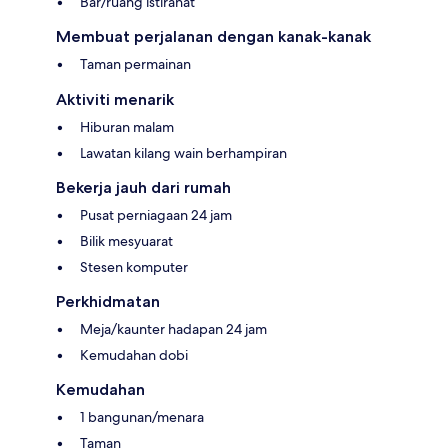
Bar/ruang istirahat
Membuat perjalanan dengan kanak-kanak
Taman permainan
Aktiviti menarik
Hiburan malam
Lawatan kilang wain berhampiran
Bekerja jauh dari rumah
Pusat perniagaan 24 jam
Bilik mesyuarat
Stesen komputer
Perkhidmatan
Meja/kaunter hadapan 24 jam
Kemudahan dobi
Kemudahan
1 bangunan/menara
Taman