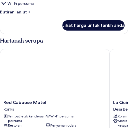
in)
Katil
Wi-Fi percuma
Raja
Butiran
Butiran lanjut
(King),
selanjutnya
pancuran
untuk
Lihat harga untuk tarikh anda
Standard
mandi
Room,
kerusi
1
Hartanah serupa
roda
Katil
Raja
(roll-
Red Caboose Motel
La Quint
(King),
in)
pancuran
mandi
kerusi
roda
(roll-
in)
Red
La
Red Caboose Motel
La Qui
Caboose
Quinta
Ronks
Desa Be
Motel
Inn
Tempat letak kenderaan
Wi-Fi percuma
Kolam
Ronks
&
percuma
Mesra
Suites
Restoran
Penyaman udara
kesay
by