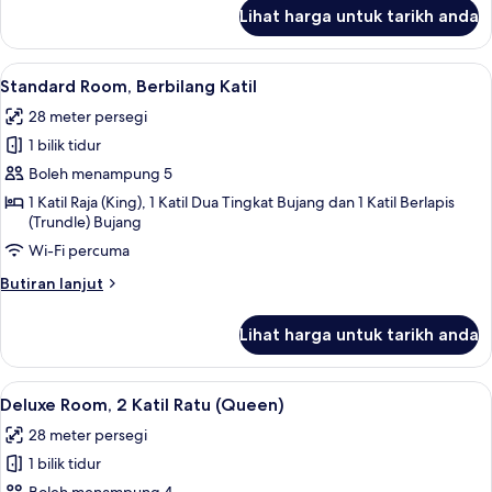
(King)
untuk
Lihat harga untuk tarikh anda
Romantic
Room,
1
Lihat
Standard Room, Berbilang Katil | Peti 
9
Katil
Standard Room, Berbilang Katil
semua
Raja
28 meter persegi
(King)
foto
1 bilik tidur
untuk
Standard
Boleh menampung 5
Room,
1 Katil Raja (King), 1 Katil Dua Tingkat Bujang dan 1 Katil Berlapis
(Trundle) Bujang
Berbilang
Katil
Wi-Fi percuma
Butiran
Butiran lanjut
selanjutnya
untuk
Lihat harga untuk tarikh anda
Standard
Room,
Berbilang
Lihat
Deluxe Room, 2 Katil Ratu (Queen) | Pe
5
Katil
Deluxe Room, 2 Katil Ratu (Queen)
semua
28 meter persegi
foto
1 bilik tidur
untuk