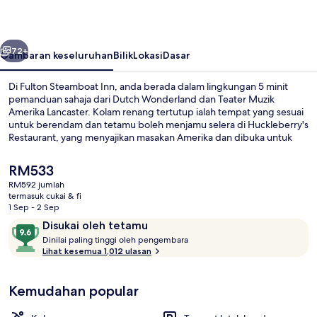
belumnya
Seterusnya
72+
Gambaran keseluruhan
Bilik
Lokasi
Dasar
Di Fulton Steamboat Inn, anda berada dalam lingkungan 5 minit
pemanduan sahaja dari Dutch Wonderland dan Teater Muzik
Amerika Lancaster. Kolam renang tertutup ialah tempat yang sesuai
untuk berendam dan tetamu boleh menjamu selera di Huckleberry's
Restaurant, yang menyajikan masakan Amerika dan dibuka untuk
sarapan, makan tengah hari dan makan malam. Bar/ruang istirahat
dan pusat kecergasan ditawarkan, dan kemudahan dalam bilik di
Harga
RM533
hotel zaman Victoria ini termasuk peti sejuk dan ketuhar gelombang
semasa
RM592 jumlah
mikro. Pengembara lain memuji tentang kolam renang dan
ialah
termasuk cukai & fi
kakitangan.
Pemandangan dari hartanah
RM533
1 Sep - 2 Sep
Ulasan
9.6
Disukai oleh tetamu
D
daripada
Dinilai paling tinggi oleh pengembara
i
Lihat kesemua 1,012 ulasan
10,
n
Disukai
i
oleh
Kemudahan popular
l
tetamu
a
i