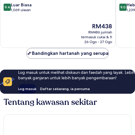
9.4
9.0
Luar Biasa
Wyndh
Heb
9.4
9.0
daripada
daripad
1,069 ulasan
Lancaste
1,239
10,
10,
Desa
Luar
Hebat,
Belanda
Harga
RM438
Biasa,
1,239
ialah
1,069
ulasan
RM486 jumlah
RM438
ulasan
termasuk cukai & fi
26 Ogo - 27 Ogo
Bandingkan hartanah yang serupa
Log masuk untuk melihat diskaun dan faedah yang layak. Lebih
banyak ganjaran untuk lebih banyak pengembaraan!
Log masuk
Daftar sekarang, ia percuma
Tentang kawasan sekitar