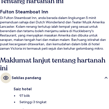
Tentang hartanah ini
Fulton Steamboat Inn
Di Fulton Steamboat Inn, anda berada dalam lingkungan 5 minit
pemanduan sahaja dari Dutch Wonderland dan Teater Muzik Amerika
Lancaster. Kolam renang tertutup ialah tempat yang sesuai untuk
berendam dan tetamu boleh menjamu selera di Huckleberry's
Restaurant, yang menyajikan masakan Amerika dan dibuka untuk
sarapan, makan tengah hari dan makan malam. Bar/ruang istirahat dan
pusat kecergasan ditawarkan, dan kemudahan dalam bilik di hotel
zaman Victoria ini termasuk peti sejuk dan ketuhar gelombang mikro.
Pengembara lain memuji tentang kolam renang dan kakitangan.
Maklumat lanjut tentang hartanah
ini
Sekilas pandang
Saiz hotel
97 bilik
Setinggi 3 tingkat