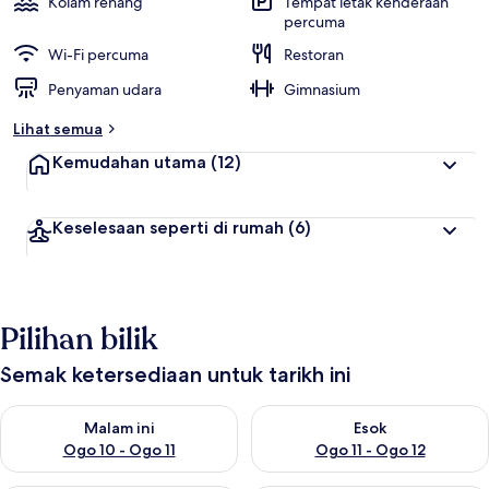
Kolam renang
Tempat letak kenderaan
percuma
p
Wi-Fi percuma
Restoran
a
l
Penyaman udara
Gimnasium
i
n
Lihat semua
g
Kemudahan utama
(12)
t
i
n
Keselesaan seperti di rumah
(6)
g
g
i
o
Pilihan bilik
l
e
h
Semak ketersediaan untuk tarikh ini
p
Semak ketersediaan untuk malam ini Ogo 10 - Ogo 11
Semak ketersediaan untuk eso
Malam ini
Esok
e
n
Ogo 10 - Ogo 11
Ogo 11 - Ogo 12
g
e