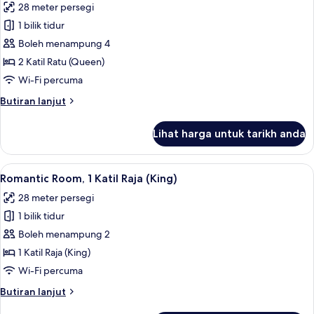
28 meter persegi
(King)
foto
dengan
1 bilik tidur
untuk
Katil
Standard
Boleh menampung 4
Sofa
Room,
2 Katil Ratu (Queen)
2
Wi-Fi percuma
Katil
Butiran
Butiran lanjut
Ratu
selanjutnya
(Queen)
untuk
Lihat harga untuk tarikh anda
Standard
Room,
2
Lihat
Romantic Room, 1 Katil Raja (King) | Pe
8
Katil
Romantic Room, 1 Katil Raja (King)
semua
Ratu
28 meter persegi
(Queen)
foto
1 bilik tidur
untuk
Romantic
Boleh menampung 2
Room,
1 Katil Raja (King)
1
Wi-Fi percuma
Katil
Butiran
Butiran lanjut
Raja
selanjutnya