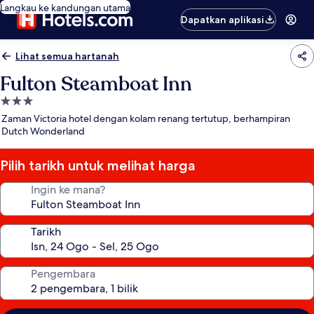
Langkau ke kandungan utama
Dapatkan aplikasi
Lihat semua hartanah
Fulton Steamboat Inn
Hartanah
3.0
Zaman Victoria hotel dengan kolam renang tertutup, berhampiran
bintang
Dutch Wonderland
Pilih tarikh untuk melihat harga
Ingin ke mana?
Tarikh
Pengembara