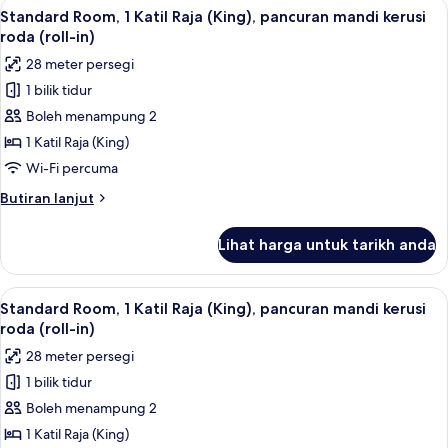
Lihat
Standard Room, 1 Katil Raja (King), pan
3
Katil
Standard Room, 1 Katil Raja (King), pancuran mandi kerusi
semua
Ratu
roda (roll-in)
(Queen)
foto
28 meter persegi
untuk
1 bilik tidur
Standard
Boleh menampung 2
Room,
1
1 Katil Raja (King)
Katil
Wi-Fi percuma
Raja
Butiran
Butiran lanjut
(King),
selanjutnya
pancuran
untuk
Lihat harga untuk tarikh anda
Standard
mandi
Room,
kerusi
1
Lihat
Peti besi dalam bilik, meja, ruang kerj
roda
1
Katil
Standard Room, 1 Katil Raja (King), pancuran mandi kerusi
semua
Raja
(roll-
roda (roll-in)
(King),
foto
in)
28 meter persegi
pancuran
untuk
mandi
1 bilik tidur
Standard
kerusi
Boleh menampung 2
Room,
roda
(roll-
1
1 Katil Raja (King)