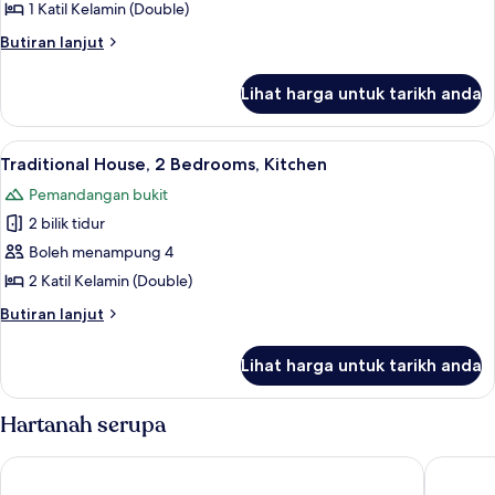
1
1 Katil Kelamin (Double)
Katil
Butiran
Butiran lanjut
Kelamin
selanjutnya
untuk
(Double),
Lihat harga untuk tarikh anda
Traditional
Kitchen
House,
(Perling
1
Lihat
Traditional House, 2 Bedrooms, Kitchen
15
Bukit)
Katil
Traditional House, 2 Bedrooms, Kitchen
semua
Kelamin
Pemandangan bukit
(Double),
foto
Kitchen
2 bilik tidur
untuk
(Perling
Traditional
Boleh menampung 4
Bukit)
House,
2 Katil Kelamin (Double)
2
Butiran
Butiran lanjut
Bedrooms,
selanjutnya
Kitchen
untuk
Lihat harga untuk tarikh anda
Traditional
House,
2
Hartanah serupa
Bedrooms,
Kitchen
The AXON @ Bukit Bintang
Four Poi