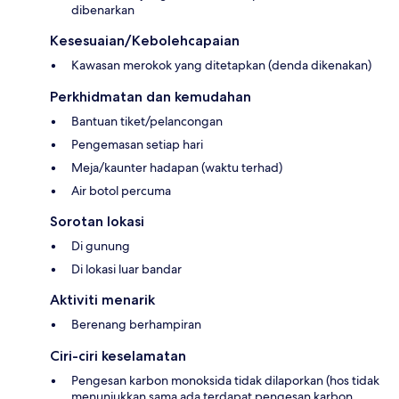
dibenarkan
Kesesuaian/Kebolehcapaian
Kawasan merokok yang ditetapkan (denda dikenakan)
Perkhidmatan dan kemudahan
Bantuan tiket/pelancongan
Pengemasan setiap hari
Meja/kaunter hadapan (waktu terhad)
Air botol percuma
Sorotan lokasi
Di gunung
Di lokasi luar bandar
Aktiviti menarik
Berenang berhampiran
Ciri-ciri keselamatan
Pengesan karbon monoksida tidak dilaporkan (hos tidak
menunjukkan sama ada terdapat pengesan karbon