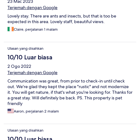
23 Mac 2023
Terjemah dengan Google
Lovely stay. There are ants and insects, but that is too be
expected in this area. Lovely staff, beautiful views.
Claire, perjalanan 1 malam
Ulasan yang disahkan
10/10 Luar biasa
2 Ogo 2022
Terjemah dengan Google
Communication was great, from prior to check-in until check
out. We're glad they kept the place "rustic" and not modernize
it. You will get nature, if that's what you're looking for. Thanks for
a great stay. Will definitely be back. PS. This property is pet
friendly
Aaron, perjalanan 2 malam
Ulasan yang disahkan
10/10 Luar biasa