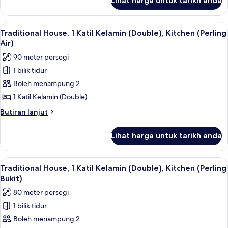
Lihat harga untuk tarikh anda
Traditional
House
(Lanai)
Lihat
Cadar katil
8
Traditional House, 1 Katil Kelamin (Double), Kitchen (Perling
semua
Air)
foto
90 meter persegi
untuk
1 bilik tidur
Traditional
Boleh menampung 2
House,
1
1 Katil Kelamin (Double)
Katil
Butiran
Butiran lanjut
Kelamin
selanjutnya
untuk
(Double),
Lihat harga untuk tarikh anda
Traditional
Kitchen
House,
(Perling
1
Lihat
Cadar katil
7
Air)
Katil
Traditional House, 1 Katil Kelamin (Double), Kitchen (Perling
semua
Kelamin
Bukit)
(Double),
foto
80 meter persegi
Kitchen
untuk
(Perling
1 bilik tidur
Traditional
Air)
Boleh menampung 2
House,