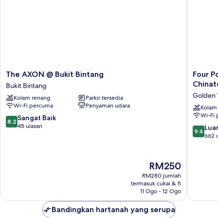
The
Four
The AXON @ Bukit Bintang
Four P
AXON
Points
China
Bukit Bintang
@
by
Golden 
Kolam renang
Parkir tersedia
Bukit
Sherato
Wi-Fi percuma
Penyaman udara
Bintang
Kuala
Kolam
Wi-Fi
Bukit
Lumpur,
8.2
Sangat Baik
8.2
Bintang
Chinato
daripada
45 ulasan
9.4
Luar
9.4
Golden
10,
daripad
662 
Triangle
Sangat
10,
Baik,
Luar
45
Biasa,
Harga
RM250
ulasan
662
ialah
RM280 jumlah
ulasan
RM250
termasuk cukai & fi
11 Ogo - 12 Ogo
Bandingkan hartanah yang serupa