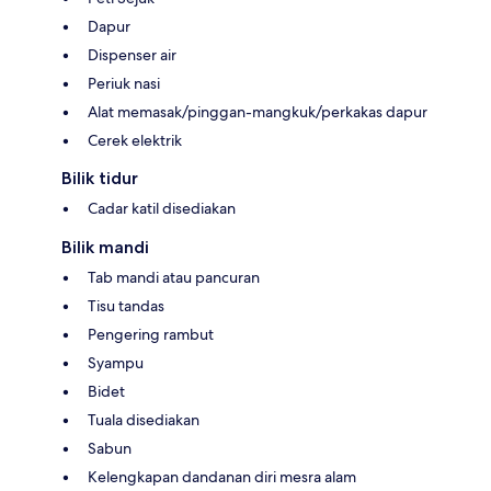
Dapur
Dispenser air
Periuk nasi
Alat memasak/pinggan-mangkuk/perkakas dapur
Cerek elektrik
Bilik tidur
Cadar katil disediakan
Bilik mandi
Tab mandi atau pancuran
Tisu tandas
Pengering rambut
Syampu
Bidet
Tuala disediakan
Sabun
Kelengkapan dandanan diri mesra alam