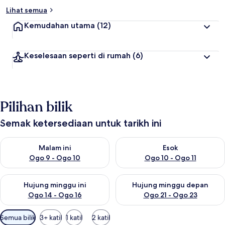
Lihat semua
Kemudahan utama
(12)
Keselesaan seperti di rumah
(6)
Pilihan bilik
Semak ketersediaan untuk tarikh ini
Semak ketersediaan untuk malam ini Ogo 9 - Ogo 10
Semak ketersediaan untuk eso
Malam ini
Esok
Ogo 9 - Ogo 10
Ogo 10 - Ogo 11
Semak ketersediaan untuk hujung minggu ini Ogo 14 - Ogo 16
Semak ketersediaan untuk hu
Hujung minggu ini
Hujung minggu depan
Ogo 14 - Ogo 16
Ogo 21 - Ogo 23
Penapis
Semua bilik
3+ katil
1 katil
2 katil
yang