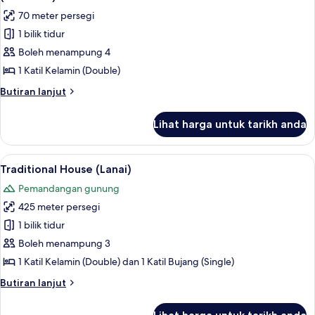
(Double),
foto
(Berembun)
70 meter persegi
Pool
untuk
Access,
1 bilik tidur
Traditional
Pool
Boleh menampung 4
House,
View
(Berembun)
1
1 Katil Kelamin (Double)
Katil
Butiran
Butiran lanjut
Kelamin
selanjutnya
untuk
(Double),
Lihat harga untuk tarikh anda
Traditional
Kitchen
House,
(Tembusu)
1
Lihat
Traditional House (Lanai) | Cadar katil
12
Katil
Traditional House (Lanai)
semua
Kelamin
Pemandangan gunung
(Double),
foto
Kitchen
425 meter persegi
untuk
(Tembusu)
Traditional
1 bilik tidur
House
Boleh menampung 3
(Lanai)
1 Katil Kelamin (Double) dan 1 Katil Bujang (Single)
Butiran
Butiran lanjut
selanjutnya
untuk