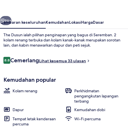
belumnya
Seterusnya
96+
Gambaran keseluruhan
Kemudahan
Lokasi
Harga
Dasar
The Dusun ialah pilihan penginapan yang bagus di Seremban. 2
kolam renang terbuka dan kolam kanak-kanak merupakan sorotan
lain, dan kabin menawarkan dapur dan peti sejuk.
Ulasan
Cemerlang
8.8
Lihat kesemua 33 ulasan
8.8 daripada 10
Kemudahan popular
Traditional House, 1 Katil Kelamin (D
Kolam renang
Perkhidmatan
pengangkutan lapangan
terbang
Dapur
Kemudahan dobi
Tempat letak kenderaan
Wi-Fi percuma
percuma