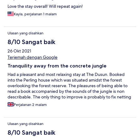
Love the stay overall! Will repeat again!
Kayla, perjalanan 1 malam
Ulasan yang disahkan
8/10 Sangat baik
26 Okt 2021
Terjemah dengan Google
Tranquility away from the concrete jungle
Had a pleasant and most relaxing stay at The Dusun. Booked
into the Perling house which was situated amidst the forest
overlooking the forest reserve. The pleasures of being able to
read a book accompanied by the sounds of the jungle is non
describable. The only thing to improve is probably to fix netting
at all openings as bugs tend to fly in at night while sleeping.
Perjalanan 2 malam
Even without it, I would still give this stay a five star rating.
Totally recommended for those looking for a relaxing holiday
away from the hustle and bustle of city life. Don't forget the bug
Ulasan yang disahkan
repellant!
8/10 Sangat baik