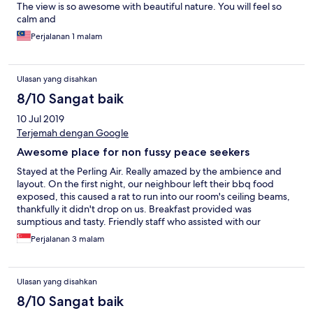
The view is so awesome with beautiful nature. You will feel so
calm and
Perjalanan 1 malam
Ulasan yang disahkan
8/10 Sangat baik
10 Jul 2019
Terjemah dengan Google
Awesome place for non fussy peace seekers
Stayed at the Perling Air. Really amazed by the ambience and
layout. On the first night, our neighbour left their bbq food
exposed, this caused a rat to run into our room's ceiling beams,
thankfully it didn't drop on us. Breakfast provided was
sumptious and tasty. Friendly staff who assisted with our
queries. Our movable shower head was broken. Felt like it could
Perjalanan 3 malam
have been repaired previously. Tip would be to minimise lights
at night as this attracts bugs. Good to bring yr own lemongrass
repellent or essential oil diffuser to ward off all kinds of bugs
Ulasan yang disahkan
and fat lizards. Overall, we loved the private setting and the
serenity of The Dusun as we treasure peace and tranquillity,
8/10 Sangat baik
unlike some overcrowded and noisy resorts. Will make a come