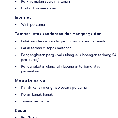
Perkhidmatan spa di hartanah
Urutan tisu mendalam
Internet
Wi-fi percuma
Tempat letak kenderaan dan pengangkutan
Letak kenderaan sendiri percuma di tapak hartanah
Parkir terhad di tapak hartanah
Pengangkutan pergi-balik ulang-alik lapangan terbang 24
jam (surcaj)
Pengangkutan ulang-alik lapangan terbang atas
permintaan
Mesra keluarga
Kanak-kanak menginap secara percuma
Kolam kanak-kanak
Taman permainan
Dapur
Peti Sejuk