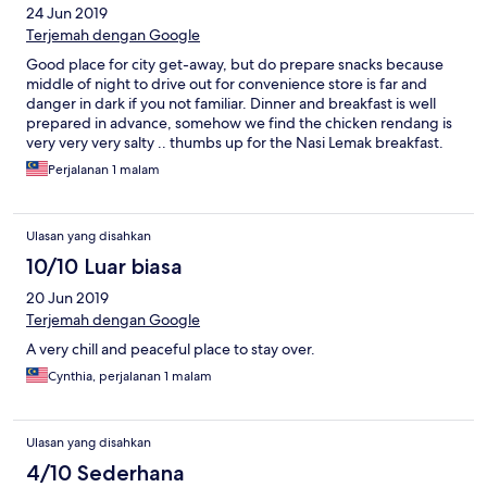
24 Jun 2019
back. Be prepared to drive up steep and narrow road to reach
destination.
Terjemah dengan Google
Good place for city get-away, but do prepare snacks because
middle of night to drive out for convenience store is far and
danger in dark if you not familiar. Dinner and breakfast is well
prepared in advance, somehow we find the chicken rendang is
very very very salty .. thumbs up for the Nasi Lemak breakfast.
Perjalanan 1 malam
Ulasan yang disahkan
10/10 Luar biasa
20 Jun 2019
Terjemah dengan Google
A very chill and peaceful place to stay over.
Cynthia, perjalanan 1 malam
Ulasan yang disahkan
4/10 Sederhana