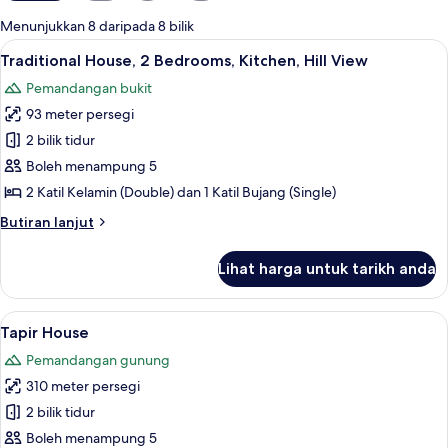
tersedia
Menunjukkan 8 daripada 8 bilik
untuk
Lihat
Traditional House, 2 Bedrooms, Kitchen,
11
Traditional House, 2 Bedrooms, Kitchen, Hill View
bilik
semua
Pemandangan bukit
foto
93 meter persegi
untuk
Traditional
2 bilik tidur
House,
Boleh menampung 5
2
2 Katil Kelamin (Double) dan 1 Katil Bujang (Single)
Bedrooms,
Butiran
Butiran lanjut
Kitchen,
selanjutnya
Hill
untuk
Lihat harga untuk tarikh anda
Traditional
View
House,
2
Lihat
Tapir House | Cadar katil
11
Bedrooms,
Tapir House
semua
Kitchen,
Pemandangan gunung
Hill
foto
View
310 meter persegi
untuk
Tapir
2 bilik tidur
House
Boleh menampung 5