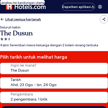
Langkau ke kandungan utama
Dapatkan aplikasi
Lihat semua hartanah
Seluruh kabin
The Dusun
Hartanah
2.5
Kabin Seremban mesra keluarga dengan 2 kolam renang terbuka
bintang
Pilih tarikh untuk melihat harga
Ingin ke mana?
Tarikh
Pengembara