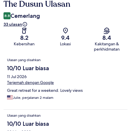
The Dusun Ulasan
Ulasan
Cemerlang
8.8
33 ulasan
8.2
9.4
8.4
Kebersihan
Lokasi
Kakitangan &
perkhidmatan
Ulasan
Ulasan yang disahkan
10/10 Luar biasa
11 Jul 2026
Terjemah dengan Google
Great retreat for a weekend. Lovely views
Julie, perjalanan 2 malam
Ulasan yang disahkan
10/10 Luar biasa