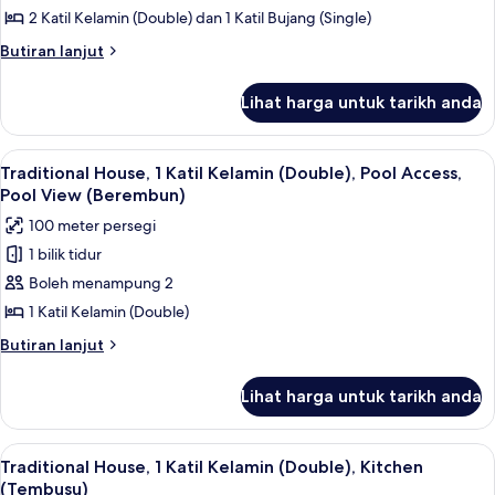
2 Katil Kelamin (Double) dan 1 Katil Bujang (Single)
Butiran
Butiran lanjut
selanjutnya
untuk
Lihat harga untuk tarikh anda
Tapir
House
Lihat
Traditional House, 1 Katil Kelamin (D
10
Traditional House, 1 Katil Kelamin (Double), Pool Access,
semua
Pool View (Berembun)
foto
100 meter persegi
untuk
1 bilik tidur
Traditional
Boleh menampung 2
House,
1
1 Katil Kelamin (Double)
Katil
Butiran
Butiran lanjut
Kelamin
selanjutnya
untuk
(Double),
Lihat harga untuk tarikh anda
Traditional
Pool
House,
Access,
1
Lihat
Traditional House, 1 Katil Kelamin (Dou
8
Pool
Katil
Traditional House, 1 Katil Kelamin (Double), Kitchen
semua
Kelamin
View
(Tembusu)