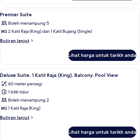
Suite
Lihat
Cerek elektrik
1
Premier Suite
semua
Boleh menampung 5
foto
2 Katil Raja (King) dan 1 Katil Bujang (Single)
untuk
Premier
Butiran
Butiran lanjut
selanjutnya
Suite
untuk
Lihat harga untuk tarikh anda
Premier
Suite
Lihat
39 inci televisyen dengan digital
6
Deluxe Suite, 1 Katil Raja (King), Balcony, Pool View
semua
60 meter persegi
foto
1 bilik tidur
untuk
Deluxe
Boleh menampung 2
Suite,
1 Katil Raja (King)
1
Butiran
Butiran lanjut
Katil
selanjutnya
Raja
untuk
Lihat harga untuk tarikh anda
Deluxe
(King),
Suite,