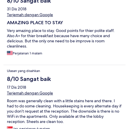
8/10 Sangat baik
31 Dis 2018
Terjemah dengan Google
AMAZING PLACE TO STAY
Very amazing place to stay. Good points for thier polite staff.
Also A+ for thier breakfast because have many choice and
delicious. But the only one need to be improve is room
cleanliness.
Perjalanan 1 malam
Ulasan yang disahkan
8/10 Sangat baik
17 Dis 2018
Terjemah dengan Google
Room was generally clean with a little stains here and there. I
had to do some cleaning. Housekeeping is every alternate day if
you don’t request at the reception. The downside is there is no
WiFi in the apartments. Only available at the the lobby
reception. Sheets are clean too.
Jaz, perjalanan 6 malam