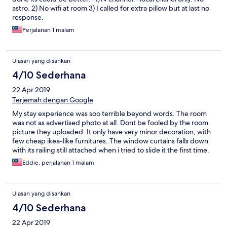
astro. 2) No wifi at room 3) I called for extra pillow but at last no
response.
Perjalanan 1 malam
Ulasan yang disahkan
4/10 Sederhana
22 Apr 2019
Terjemah dengan Google
My stay experience was soo terrible beyond words. The room
was not as advertised photo at all. Dont be fooled by the room
picture they uploaded. It only have very minor decoration, with
few cheap ikea-like furnitures. The window curtains falls down
with its railing still attached when i tried to slide it the first time.
It nearly hit my head. The maintenance team took 40 minutes to
Eddie, perjalanan 1 malam
drill the railing back to the wall. No change of room given. The
uncarpeted floor was soo dusty my soles turned to black after
few minutes walking around the unit. There was a ceiling fan,
Ulasan yang disahkan
but it cant be use. The building is honestly not a hotel, its more
to a serviced apartment with empty hallway. The unit that i
4/10 Sederhana
stayed (deluxe twin) had a kitchen (empty), hall (small tv with
22 Apr 2019
few uninteresting channel, small couch, small coffee table), very