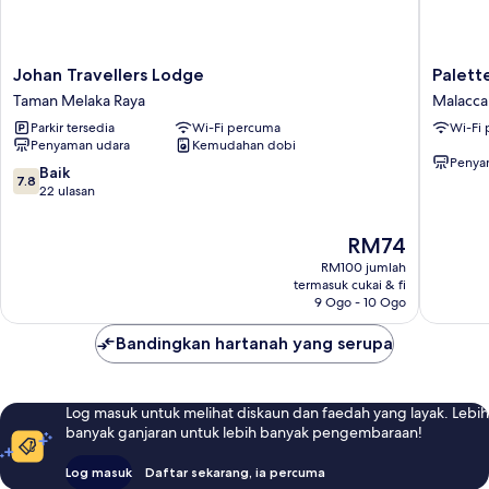
Johan
Palette
Johan Travellers Lodge
Palett
Travellers
Cara
Taman Melaka Raya
Malacca 
Lodge
Hulu
Parkir tersedia
Wi-Fi percuma
Wi-Fi
Taman
Near
Penyaman udara
Kemudahan dobi
Melaka
Jonker
Penya
Raya
Street
7.8
Baik
7.8
Malacca
daripada
22 ulasan
Malacca
10,
City
Baik,
Harga
RM74
22
ialah
RM100 jumlah
ulasan
RM74
termasuk cukai & fi
9 Ogo - 10 Ogo
Bandingkan hartanah yang serupa
Log masuk untuk melihat diskaun dan faedah yang layak. Lebih
banyak ganjaran untuk lebih banyak pengembaraan!
Log masuk
Daftar sekarang, ia percuma