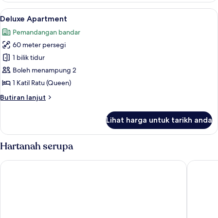
Balcony,
1
Lihat
39 inci televisyen dengan digital
Pool
7
Katil
Deluxe Apartment
semua
Raja
View
Pemandangan bandar
(King),
foto
Balcony,
60 meter persegi
untuk
Pool
Deluxe
1 bilik tidur
View
Apartment
Boleh menampung 2
1 Katil Ratu (Queen)
Butiran
Butiran lanjut
selanjutnya
untuk
Lihat harga untuk tarikh anda
Deluxe
Apartment
Hartanah serupa
Johan Travellers Lodge
Palette 