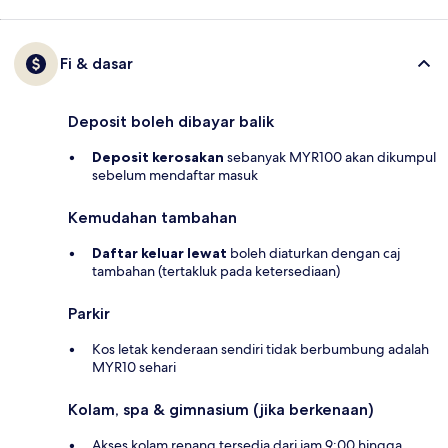
Fi & dasar
Deposit boleh dibayar balik
Deposit kerosakan
sebanyak MYR100 akan dikumpul
sebelum mendaftar masuk
Kemudahan tambahan
Daftar keluar lewat
boleh diaturkan dengan caj
tambahan (tertakluk pada ketersediaan)
Parkir
Kos letak kenderaan sendiri tidak berbumbung adalah
MYR10 sehari
Kolam, spa & gimnasium (jika berkenaan)
Akses kolam renang tersedia dari jam 9:00 hingga