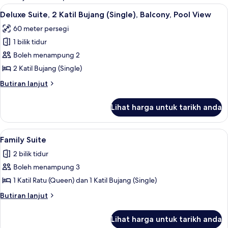
untuk
Lihat
Deluxe Suite, 2 Katil Bujang (Single), 
6
Deluxe Suite, 2 Katil Bujang (Single), Balcony, Pool View
bilik
semua
60 meter persegi
foto
1 bilik tidur
untuk
Deluxe
Boleh menampung 2
Suite,
2 Katil Bujang (Single)
2
Butiran
Butiran lanjut
Katil
selanjutnya
Bujang
untuk
Lihat harga untuk tarikh anda
Deluxe
(Single),
Suite,
Balcony,
2
Lihat
Family Suite | 1 bilik tidur, bar mini, 
Pool
5
Katil
Family Suite
semua
Bujang
View
2 bilik tidur
(Single),
foto
Balcony,
Boleh menampung 3
untuk
Pool
Family
1 Katil Ratu (Queen) dan 1 Katil Bujang (Single)
View
Suite
Butiran
Butiran lanjut
selanjutnya
untuk
Lihat harga untuk tarikh anda
Family