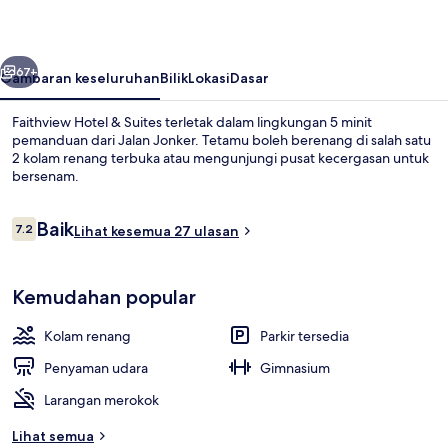
Suites
belumnya
Seterusnya
67+
Gambaran keseluruhan
Bilik
Lokasi
Dasar
Faithview Hotel & Suites terletak dalam lingkungan 5 minit
pemanduan dari Jalan Jonker. Tetamu boleh berenang di salah satu
2 kolam renang terbuka atau mengunjungi pusat kecergasan untuk
bersenam.
Ulasan
Baik
7.2
Lihat kesemua 27 ulasan
7.2 daripada 10
2 kolam renang terbuka
Kemudahan popular
Kolam renang
Parkir tersedia
Penyaman udara
Gimnasium
Larangan merokok
Lihat semua