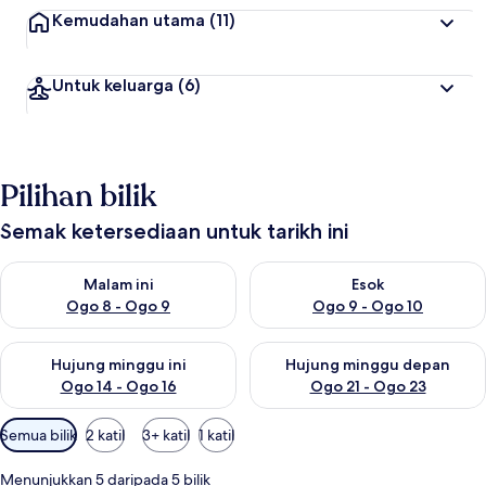
Kemudahan utama
(11)
Untuk keluarga
(6)
Pilihan bilik
Semak ketersediaan untuk tarikh ini
Semak ketersediaan untuk malam ini Ogo 8 - Ogo 9
Semak ketersediaan untuk es
Malam ini
Esok
Ogo 8 - Ogo 9
Ogo 9 - Ogo 10
Semak ketersediaan untuk hujung minggu ini Ogo 14 - Ogo 16
Semak ketersediaan untuk hu
Hujung minggu ini
Hujung minggu depan
Ogo 14 - Ogo 16
Ogo 21 - Ogo 23
Penapis
Semua bilik
2 katil
3+ katil
1 katil
yang
tersedia
Menunjukkan 5 daripada 5 bilik