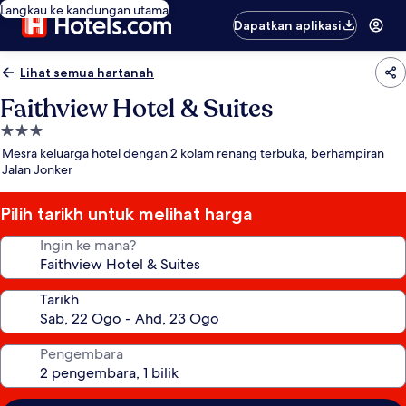
Langkau ke kandungan utama
Dapatkan aplikasi
Lihat semua hartanah
Faithview Hotel & Suites
Hartanah
3.0
Mesra keluarga hotel dengan 2 kolam renang terbuka, berhampiran
bintang
Jalan Jonker
Pilih tarikh untuk melihat harga
Ingin ke mana?
Tarikh
Pengembara