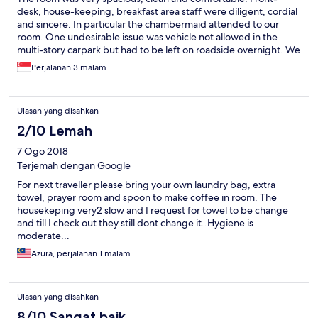
desk, house-keeping, breakfast area staff were diligent, cordial
and sincere. In particular the chambermaid attended to our
room. One undesirable issue was vehicle not allowed in the
multi-story carpark but had to be left on roadside overnight. We
enjoyed the 3 nights stay and would certainly be one of our top
Perjalanan 3 malam
choices the next visit to Melaka. Keep it up.
Ulasan yang disahkan
2/10 Lemah
7 Ogo 2018
Terjemah dengan Google
For next traveller please bring your own laundry bag, extra
towel, prayer room and spoon to make coffee in room. The
housekeping very2 slow and I request for towel to be change
and till I check out they still dont change it..Hygiene is
moderate...
Azura, perjalanan 1 malam
Ulasan yang disahkan
8/10 Sangat baik