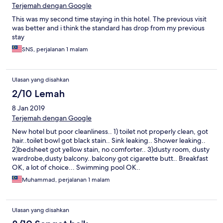
small bathroom (fit for only 1 person), and a small bedroom with
Terjemah dengan Google
twin bed. Although its a twin bed, I was only supplied with 1
This was my second time staying in this hotel. The previous visit
comforter and 1 pillow (What?) Because there was no direct line
was better and i think the standard has drop from my previous
on the roomphone, I had to go to the receptionist to request it.
stay
There was another locked room inside my unit, i dont know what
or who inside it, seem scary. Although they provided breakfast,
SNS, perjalanan 1 malam
there were limited breakfast table for the guests, that I had to
stand in line to wait for 5-10 min until a table was available. As for
the swimming pool, there was no shower provided at the pool
Ulasan yang disahkan
area. They placed the shower INSIDE the smelly toilet stall. I
2/10 Lemah
dont know what to say..
8 Jan 2019
Terjemah dengan Google
New hotel but poor cleanliness.. 1) toilet not properly clean, got
hair..toilet bowl got black stain.. Sink leaking.. Shower leaking..
2)bedsheet got yellow stain, no comforter.. 3)dusty room, dusty
wardrobe,dusty balcony..balcony got cigarette butt.. Breakfast
OK, a lot of choice... Swimming pool OK..
Muhammad, perjalanan 1 malam
Ulasan yang disahkan