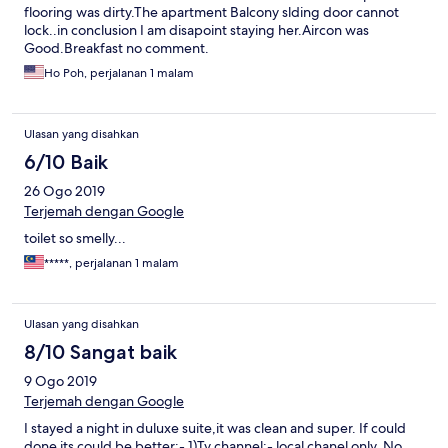
flooring was dirty.The apartment Balcony slding door cannot
lock..in conclusion I am disapoint staying her.Aircon was
Good.Breakfast no comment.
Ho Poh, perjalanan 1 malam
Ulasan yang disahkan
6/10 Baik
26 Ogo 2019
Terjemah dengan Google
toilet so smelly...
*****, perjalanan 1 malam
Ulasan yang disahkan
8/10 Sangat baik
9 Ogo 2019
Terjemah dengan Google
I stayed a night in duluxe suite,it was clean and super. If could
done its could be better:- 1)Tv channel:- local chanel only. No