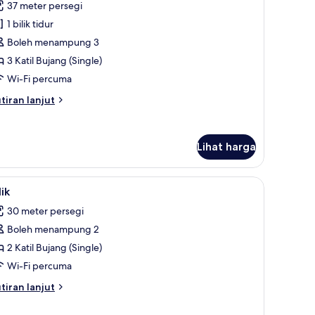
37 meter persegi
riple
1 bilik tidur
oom,
Boleh menampung 3
3 Katil Bujang (Single)
til
ujang
Wi-Fi percuma
Single)
tiran
tiran lanjut
lanjutnya
tuk
perior
Lihat harga
iple
om,
 bulu kapas, tilam berlapik
ihat
Peralatan tempat tidur premium, gebar bulu k
til
6
lik
emua
jang
30 meter persegi
ingle)
oto
Boleh menampung 2
ntuk
lik
2 Katil Bujang (Single)
Wi-Fi percuma
tiran
tiran lanjut
lanjutnya
tuk