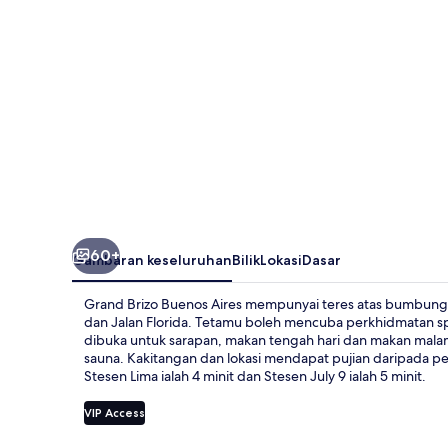
60+
Gambaran keseluruhan
Bilik
Lokasi
Dasar
Grand Brizo Buenos Aires mempunyai teres atas bumbung da
dan Jalan Florida. Tetamu boleh mencuba perkhidmatan spa
dibuka untuk sarapan, makan tengah hari dan makan malam.
sauna. Kakitangan dan lokasi mendapat pujian daripada p
Stesen Lima ialah 4 minit dan Stesen July 9 ialah 5 minit.
VIP Access