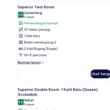
Room,
Lihat
Peralatan tempat tidur premium
6
1
Superior Twin Room
semua
Katil
Cemerlang
Raja
foto
8.8
8.8 daripada 10
(6
6 ulasan
(King)
untuk
ulasan)
Pemandangan bandar
Superior
37 meter persegi
Twin
1 bilik tidur
Room
Boleh menampung 2
2 Katil Bujang (Single)
Wi-Fi percuma
Butiran
Butiran lanjut
selanjutnya
untuk
Lihat harg
Superior
Twin
Room
Lihat
Peralatan tempat tidur premium
7
Superior Double Room, 1 Katil Ratu (Queen),
semua
Accessible
foto
Hebat
9.0
untuk
9.0 daripada 10
(4
4 ulasan
Superior
ulasan)