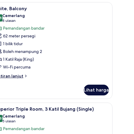
om,
ihat
Suite, Balcony | Pemandangan dari bilik
15
ite, Balcony
emua
til
Cemerlang
ja
oto
8
8.8 daripada 10
(8
8 ulasan
ing)
ntuk
ulasan)
Pemandangan bandar
ite,
62 meter persegi
alcony
1 bilik tidur
Boleh menampung 2
1 Katil Raja (King)
Wi-Fi percuma
tiran
tiran lanjut
lanjutnya
tuk
Lihat harga
ite,
lcony
ueen) | Peralatan tempat tidur premium, gebar bulu kapas, tilam berlapik
ihat
Peralatan tempat tidur premium, gebar bulu k
6
perior Triple Room, 3 Katil Bujang (Single)
emua
Cemerlang
oto
8
8.8 daripada 10
(5
5 ulasan
ntuk
ulasan)
Pemandangan bandar
uperior