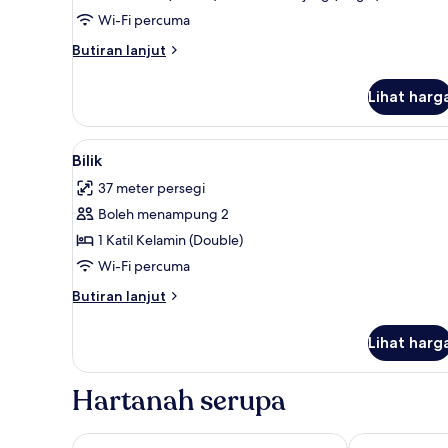
Wi-Fi percuma
Butiran
Butiran lanjut
selanjutnya
untuk
Lihat harg
Superior
Triple
Room
Lihat
Peralatan tempat tidur premium
7
Bilik
semua
37 meter persegi
foto
Boleh menampung 2
untuk
Bilik
1 Katil Kelamin (Double)
Wi-Fi percuma
Butiran
Butiran lanjut
selanjutnya
untuk
Lihat harg
Bilik
Hartanah serupa
Esplendor by Wyndham Buenos Aires Tango
Efe Hotel & 