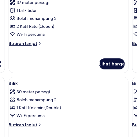
37 meter persegi
Double
T
1 bilik tidur
Room,
R
Boleh menampung 3
2
3
2 Katil Ratu (Queen)
Katil
Ka
Ratu
B
Wi-Fi percuma
(Queen)
(
Butiran
Bu
Butiran lanjut
Bu
selanjutnya
se
untuk
un
Superior
Su
a
Lihat harga
Double
Tr
Room,
Ro
2
3
, gebar bulu kapas, tilam berlapik
Lihat
Peralatan tempat tidur premium, gebar
L
Katil
Ka
7
Bilik
Bi
semua
s
Ratu
Bu
30 meter persegi
(Queen)
(S
foto
f
Boleh menampung 2
untuk
u
Bilik
Bi
1 Katil Kelamin (Double)
Wi-Fi percuma
Butiran
Bu
Butiran lanjut
Bu
selanjutnya
se
untuk
un