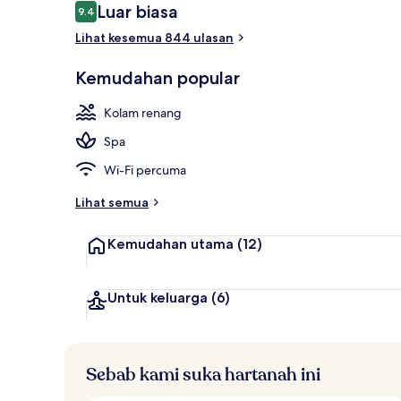
Ulasan
Luar biasa
9.4
9.4 daripada 10
Pemandangan
Lihat kesemua 844 ulasan
Kemudahan popular
Kolam renang
Spa
Wi-Fi percuma
Lihat semua
Kemudahan utama
(12)
Untuk keluarga
(6)
Sebab kami suka hartanah ini