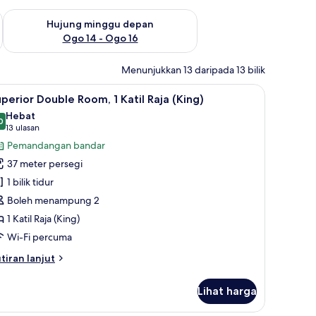
ggu ini Ogo 7 - Ogo 9
Semak ketersediaan untuk hujung minggu depan Ogo 14 - Og
Hujung minggu depan
Ogo 14 - Ogo 16
Menunjukkan 13 daripada 13 bilik
k
 bulu kapas, tilam berlapik
ihat
Peralatan tempat tidur premium, gebar bulu k
7
perior Double Room, 1 Katil Raja (King)
emua
Hebat
oto
0
9.0 daripada 10
(13
13 ulasan
ntuk
ulasan)
Pemandangan bandar
uperior
37 meter persegi
ouble
1 bilik tidur
oom,
Boleh menampung 2
1 Katil Raja (King)
til
aja
Wi-Fi percuma
King)
tiran
tiran lanjut
lanjutnya
tuk
Lihat harga
perior
uble