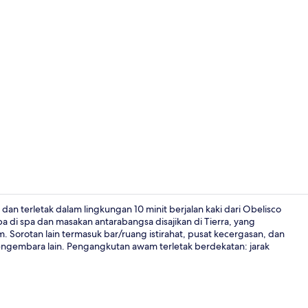
Video penci
n terletak dalam lingkungan 10 minit berjalan kaki dari Obelisco
 di spa dan masakan antarabangsa disajikan di Tierra, yang
 Sorotan lain termasuk bar/ruang istirahat, pusat kecergasan, dan
Tangga
engembara lain. Pengangkutan awam terletak berdekatan: jarak