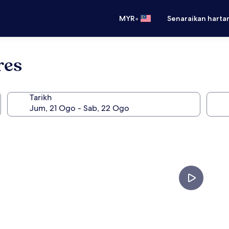
•
MYR
Senaraikan harta
res
Tarikh