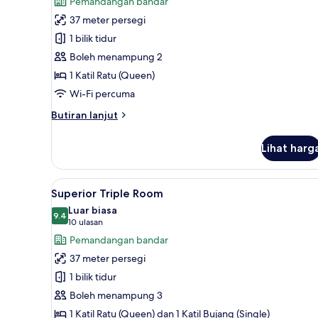
Pemandangan bandar
Double
37 meter persegi
Room,
1 bilik tidur
1
Boleh menampung 2
Katil
1 Katil Ratu (Queen)
Ratu
Wi-Fi percuma
(Queen),
Accessible
Butiran
Butiran lanjut
selanjutnya
untuk
Lihat harg
Superior
Double
Room,
Lihat
Peralatan tempat tidur premium
6
1
Superior Triple Room
semua
Katil
Luar biasa
Ratu
foto
9.4
9.4 daripada 10
(10
10 ulasan
(Queen),
untuk
ulasan)
Pemandangan bandar
Accessible
Superior
37 meter persegi
Triple
1 bilik tidur
Room
Boleh menampung 3
1 Katil Ratu (Queen) dan 1 Katil Bujang (Single)