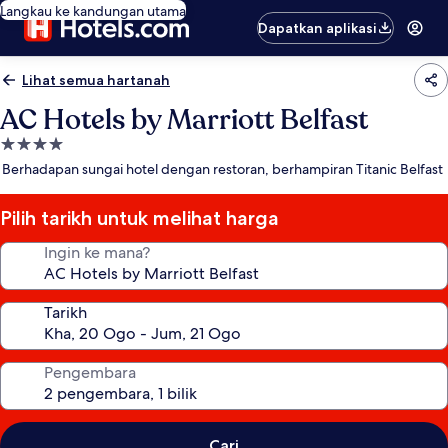
Langkau ke kandungan utama
Dapatkan aplikasi
Lihat semua hartanah
AC Hotels by Marriott Belfast
Hartanah
4.0
Berhadapan sungai hotel dengan restoran, berhampiran Titanic Belfast
bintang
Pilih tarikh untuk melihat harga
Ingin ke mana?
Tarikh
Pengembara
Cari