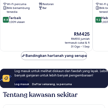
Wyndham
Belfast
Wi-Fi percuma
Restoran
Wi-Fi
Belfast
City
Bilik bersambung
Bar
Bilik 
City
Centre
tersedia
tersed
Centre
by
8.8
9.2
Pusat
Terbaik
IHG
Heb
8.8
9.2
daripada
daripad
Bandar
1,009 ulasan
Pusat
1,007
10,
10,
Belfast
Bandar
Terbaik,
Hebat,
Belfast
Harga
RM425
1,009
1,007
ialah
RM510 jumlah
ulasan
ulasan
RM425
termasuk cukai & fi
31 Ogo - 1 Sep
Bandingkan hartanah yang serupa
Log masuk untuk melihat diskaun dan faedah yang layak. Lebih
banyak ganjaran untuk lebih banyak pengembaraan!
Log masuk
Daftar sekarang, ia percuma
Tentang kawasan sekitar