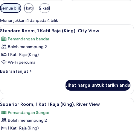
Penapis
Semua bilik
1 katil
2 katil
yang
tersedia
Menunjukkan 4 daripada 4 bilik
untuk
Lihat
Peralatan tempat tidur hipoalergenik, p
11
Standard Room, 1 Katil Raja (King), City View
bilik
semua
Pemandangan bandar
foto
Boleh menampung 2
untuk
Standard
1 Katil Raja (King)
Room,
Wi-Fi percuma
1
Butiran
Butiran lanjut
Katil
selanjutnya
Raja
untuk
Lihat harga untuk tarikh anda
Standard
(King),
Room,
City
1
Lihat
Peralatan tempat tidur hipoalergenik, p
View
6
Katil
Superior Room, 1 Katil Raja (King), River View
semua
Raja
Pemandangan Sungai
(King),
foto
City
Boleh menampung 2
untuk
View
Superior
1 Katil Raja (King)