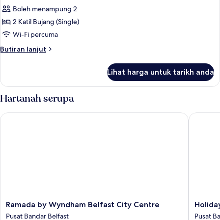
View)
City
Boleh menampung 2
untuk
View
Standard
2 Katil Bujang (Single)
(Partial
Twin
River
Wi-Fi percuma
View)
Room,
Butiran
Butiran lanjut
2
selanjutnya
Katil
untuk
Lihat harga untuk tarikh anda
Standard
Bujang
Twin
(Single),
Room,
Hartanah serupa
City
2
Katil
View
Ramada by Wyndham Belfast City Centre
Holiday 
Bujang
(Single),
City
View
Ramada
Holiday
Ramada by Wyndham Belfast City Centre
Holida
by
Inn
Pusat Bandar Belfast
Pusat Ba