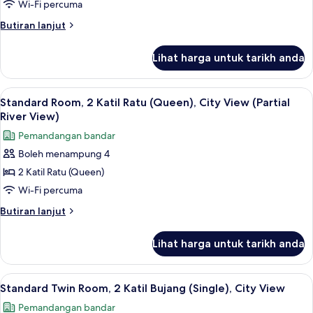
Room,
Wi-Fi percuma
1
Butiran
Butiran lanjut
Katil
selanjutnya
Raja
untuk
Lihat harga untuk tarikh anda
Superior
(King),
Room,
River
1
Lihat
Standard Room, 2 Katil Ratu (Queen), Ci
View
8
Katil
Standard Room, 2 Katil Ratu (Queen), City View (Partial
semua
Raja
River View)
(King),
foto
Pemandangan bandar
River
untuk
View
Boleh menampung 4
Standard
2 Katil Ratu (Queen)
Room,
2
Wi-Fi percuma
Katil
Butiran
Butiran lanjut
Ratu
selanjutnya
untuk
(Queen),
Lihat harga untuk tarikh anda
Standard
City
Room,
View
2
Lihat
Peralatan tempat tidur hipoalergenik, p
7
(Partial
Katil
Standard Twin Room, 2 Katil Bujang (Single), City View
semua
Ratu
River
Pemandangan bandar
(Queen),
foto