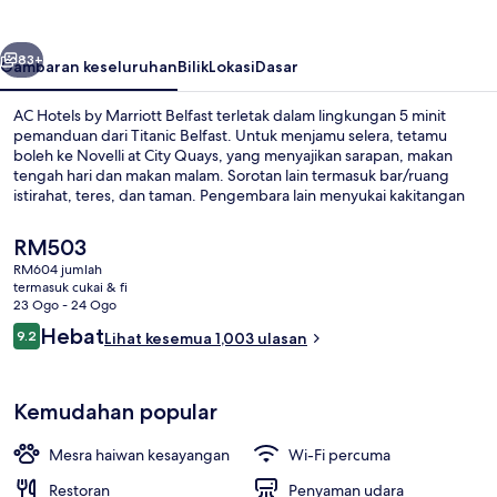
Marriott
Belfast
belumnya
Seterusnya
83+
Gambaran keseluruhan
Bilik
Lokasi
Dasar
AC Hotels by Marriott Belfast terletak dalam lingkungan 5 minit
pemanduan dari Titanic Belfast. Untuk menjamu selera, tetamu
boleh ke Novelli at City Quays, yang menyajikan sarapan, makan
tengah hari dan makan malam. Sorotan lain termasuk bar/ruang
istirahat, teres, dan taman. Pengembara lain menyukai kakitangan
dan lokasi.
Harga
RM503
semasa
RM604 jumlah
ialah
termasuk cukai & fi
Sarapan bufet setiap hari dengan fi
RM503
23 Ogo - 24 Ogo
Ulasan
Hebat
9.2
Lihat kesemua 1,003 ulasan
9.2 daripada 10
Kemudahan popular
Mesra haiwan kesayangan
Wi-Fi percuma
Restoran
Penyaman udara