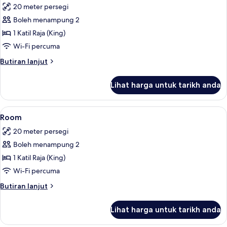
20 meter persegi
foto
Boleh menampung 2
untuk
Room,
1 Katil Raja (King)
1
Wi-Fi percuma
Katil
Butiran
Butiran lanjut
Raja
selanjutnya
(King)
untuk
Lihat harga untuk tarikh anda
Room,
(Trademark)
1
Katil
Lihat
Teres/patio
7
Raja
Room
semua
(King)
20 meter persegi
(Trademark)
foto
Boleh menampung 2
untuk
Room
1 Katil Raja (King)
Wi-Fi percuma
Butiran
Butiran lanjut
selanjutnya
untuk
Lihat harga untuk tarikh anda
Room