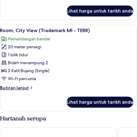
EXDX)
selanjutnya
untuk
Lihat harga untuk tarikh anda
Room
(Trademark
MI
Lihat
Peti besi dalam bilik, meja, ruang kerj
6
-
Room, City View (Trademark MI - TERR)
semua
EXDX)
Pemandangan bandar
foto
20 meter persegi
untuk
Room,
1 bilik tidur
City
Boleh menampung 2
View
2 Katil Bujang (Single)
(Trademark
Wi-Fi percuma
MI
Butiran
Butiran lanjut
-
selanjutnya
TERR)
untuk
Lihat harga untuk tarikh anda
Room,
City
View
Hartanah serupa
(Trademark
MI
Sarova Stanley Hotel, Nairobi
Radisson
-
TERR)