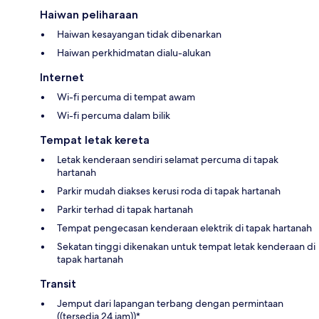
Haiwan peliharaan
Haiwan kesayangan tidak dibenarkan
Haiwan perkhidmatan dialu-alukan
Internet
Wi-fi percuma di tempat awam
Wi-fi percuma dalam bilik
Tempat letak kereta
Letak kenderaan sendiri selamat percuma di tapak
hartanah
Parkir mudah diakses kerusi roda di tapak hartanah
Parkir terhad di tapak hartanah
Tempat pengecasan kenderaan elektrik di tapak hartanah
Sekatan tinggi dikenakan untuk tempat letak kenderaan di
tapak hartanah
Transit
Jemput dari lapangan terbang dengan permintaan
((tersedia 24 jam))*