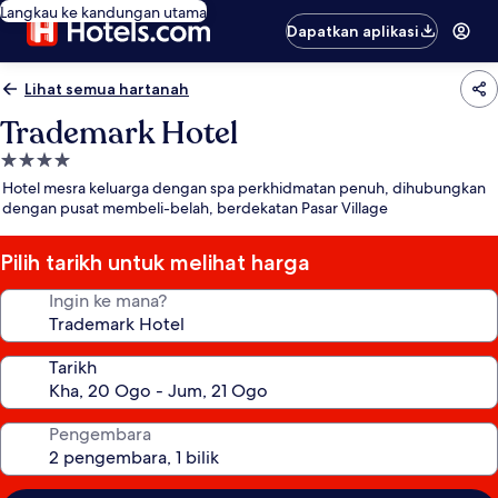
Langkau ke kandungan utama
Dapatkan aplikasi
Lihat semua hartanah
Trademark Hotel
Hartanah
4.0
Hotel mesra keluarga dengan spa perkhidmatan penuh, dihubungkan
bintang
dengan pusat membeli-belah, berdekatan Pasar Village
Pilih tarikh untuk melihat harga
Ingin ke mana?
Tarikh
Pengembara