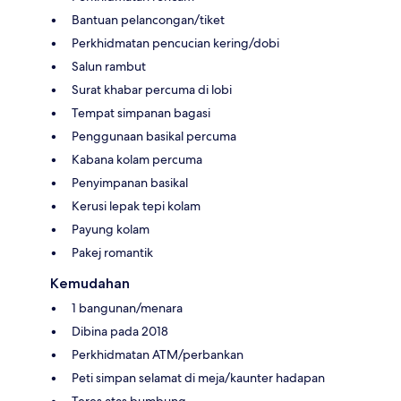
Bantuan pelancongan/tiket
Perkhidmatan pencucian kering/dobi
Salun rambut
Surat khabar percuma di lobi
Tempat simpanan bagasi
Penggunaan basikal percuma
Kabana kolam percuma
Penyimpanan basikal
Kerusi lepak tepi kolam
Payung kolam
Pakej romantik
Kemudahan
1 bangunan/menara
Dibina pada 2018
Perkhidmatan ATM/perbankan
Peti simpan selamat di meja/kaunter hadapan
Teres atas bumbung