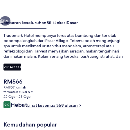
belumnya
Seterusnya
91+
Gambaran keseluruhan
Bilik
Lokasi
Dasar
Trademark Hotel mempunyai teres atas bumbung dan terletak
beberapa langkah dari Pasar Village. Tetamu boleh mengunjungi
spa untuk menikmati urutan tisu mendalam, aromaterapi atau
refleksologi dan Harvest menyajikan sarapan, makan tengah hari
dan makan malam. Kolam renang terbuka, bar/ruang istirahat, dan
pusat kecergasan 24 jam merupakan sorotan lain. Pengembara lain
memuji tentang kakitangan.
VIP Access
Harga
RM566
Kolam renang terbuka, kabana percu
semasa
RM707 jumlah
ialah
termasuk cukai & fi
RM566
22 Ogo - 23 Ogo
Ulasan
Hebat
9.0
Lihat kesemua 369 ulasan
9.0 daripada 10
Kemudahan popular