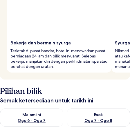
Bekerja dan bermain syurga
Syurga
Terletak di pusat bandar, hotel ini menawarkan pusat
Nikmati 
perniagaan 24 jam dan bilik mesyuarat. Selepas
atau kaf
bekerja, manjakan diri dengan perkhidmatan spa atau
manakal
berehat dengan urutan.
menanti
Pilihan bilik
Semak ketersediaan untuk tarikh ini
Semak ketersediaan untuk malam ini Ogo 6 - Ogo 7
Semak ketersediaan untuk es
Malam ini
Esok
Ogo 6 - Ogo 7
Ogo 7 - Ogo 8