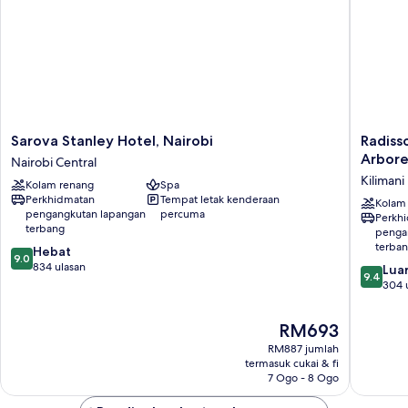
Sarova
Radisso
Sarova Stanley Hotel, Nairobi
Radiss
Stanley
Blu
Arbor
Nairobi Central
Hotel,
Hotel
Kilimani
Kolam renang
Spa
Nairobi
&
Perkhidmatan
Tempat letak kenderaan
Nairobi
Residen
Kolam
pengangkutan lapangan
percuma
Perkh
Central
Nairobi
terbang
penga
Arbore
terba
9.0
Hebat
Kilimani
9.0
daripada
834 ulasan
9.4
Luar
9.4
10,
daripad
304 
Hebat,
10,
834
Luar
Harga
RM693
ulasan
Biasa,
ialah
RM887 jumlah
304
RM693
termasuk cukai & fi
ulasan
7 Ogo - 8 Ogo