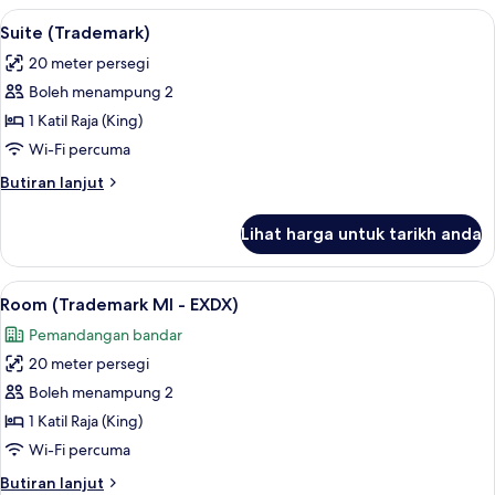
Lihat
Peti besi dalam bilik, meja, ruang kerj
6
Suite (Trademark)
semua
20 meter persegi
foto
Boleh menampung 2
untuk
Suite
1 Katil Raja (King)
(Trademark)
Wi-Fi percuma
Butiran
Butiran lanjut
selanjutnya
untuk
Lihat harga untuk tarikh anda
Suite
(Trademark)
Lihat
Peti besi dalam bilik, meja, ruang kerj
6
Room (Trademark MI - EXDX)
semua
Pemandangan bandar
foto
20 meter persegi
untuk
Room
Boleh menampung 2
(Trademark
1 Katil Raja (King)
MI
Wi-Fi percuma
-
Butiran
Butiran lanjut