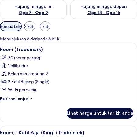
Semak ketersediaan untuk hujung minggu ini Ogo 7 - Ogo 9
Semak ketersediaan untuk hu
Hujung minggu ini
Hujung minggu depan
Ogo 7 - Ogo 9
Ogo 14 - Ogo 16
Penapis
Semua bilik
2 katil
1 katil
yang
tersedia
Menunjukkan 6 daripada 6 bilik
untuk
Lihat
Peti besi dalam bilik, meja, ruang kerj
6
Room (Trademark)
bilik
semua
20 meter persegi
foto
1 bilik tidur
untuk
Room
Boleh menampung 2
(Trademark)
2 Katil Bujang (Single)
Wi-Fi percuma
Butiran
Butiran lanjut
selanjutnya
untuk
Lihat harga untuk tarikh anda
Room
(Trademark)
Lihat
Peti besi dalam bilik, meja, ruang kerj
7
Room, 1 Katil Raja (King) (Trademark)
semua