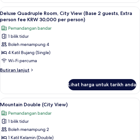
Family
guests,
Twin
Lihat
Peralatan tempat tidur premium, gebar 
Extra
10
Room,
Deluxe Quadruple Room, City View (Base 2 guests, Extra
semua
City
person
person fee KRW 30,000 per person)
View
foto
fee
Pemandangan bandar
(Base
untuk
KRW
2
1 bilik tidur
Deluxe
30,000
guests,
Boleh menampung 4
Quadruple
Extra
per
person
Room,
4 Katil Bujang (Single)
person)
fee
City
Wi-Fi percuma
KRW
View
30,000
Butiran
Butiran lanjut
(Base
per
selanjutnya
person)
2
untuk
Lihat harga untuk tarikh anda
Deluxe
guests,
Quadruple
Extra
Room,
Lihat
Mountain Double (City View) | Peralat
person
7
City
Mountain Double (City View)
semua
View
fee
Pemandangan bandar
(Base
foto
KRW
2
1 bilik tidur
untuk
30,000
guests,
Mountain
Boleh menampung 2
per
Extra
Double
person
1 Katil Kelamin (Double)
person)