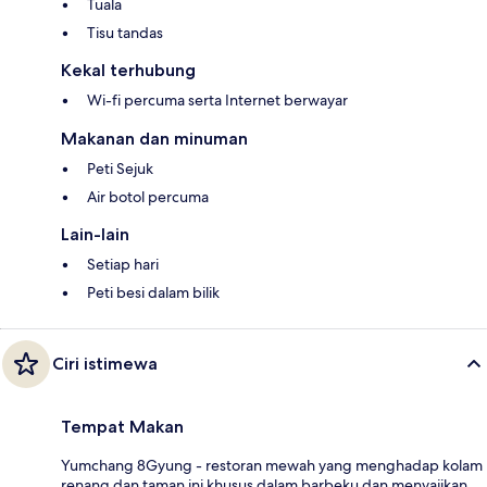
Tuala
Tisu tandas
Kekal terhubung
Wi-fi percuma serta Internet berwayar
Makanan dan minuman
Peti Sejuk
Air botol percuma
Lain-lain
Setiap hari
Peti besi dalam bilik
Ciri istimewa
Tempat Makan
Yumchang 8Gyung - restoran mewah yang menghadap kolam
renang dan taman ini khusus dalam barbeku dan menyajikan