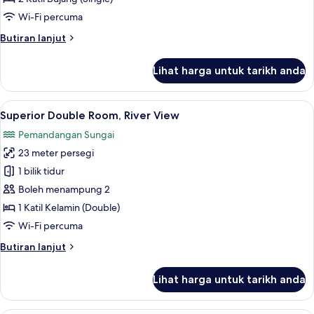
City
Wi-Fi percuma
View
Butiran
Butiran lanjut
selanjutnya
untuk
Lihat harga untuk tarikh anda
Superior
Twin
Room,
Lihat
Superior Double Room, River View | Pe
9
City
Superior Double Room, River View
semua
View
Pemandangan Sungai
foto
23 meter persegi
untuk
Superior
1 bilik tidur
Double
Boleh menampung 2
Room,
1 Katil Kelamin (Double)
River
Wi-Fi percuma
View
Butiran
Butiran lanjut
selanjutnya
untuk
Lihat harga untuk tarikh anda
Superior
Double
Room,