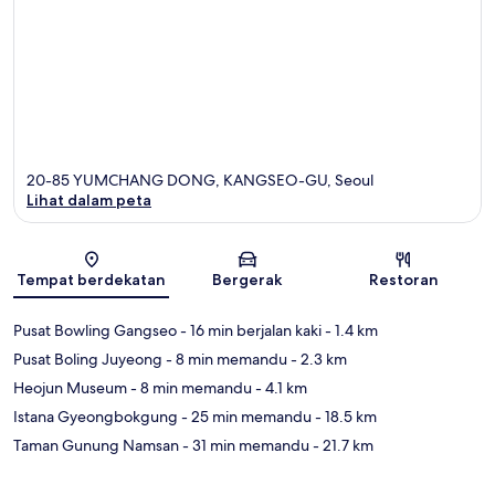
20-85 YUMCHANG DONG, KANGSEO-GU, Seoul
Lihat dalam peta
Peta
Tempat berdekatan
Bergerak
Restoran
Pusat Bowling Gangseo
- 16 min berjalan kaki
- 1.4 km
Pusat Boling Juyeong
- 8 min memandu
- 2.3 km
Heojun Museum
- 8 min memandu
- 4.1 km
Istana Gyeongbokgung
- 25 min memandu
- 18.5 km
Taman Gunung Namsan
- 31 min memandu
- 21.7 km