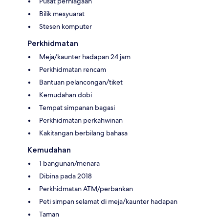
Pusat perniagaan
Bilik mesyuarat
Stesen komputer
Perkhidmatan
Meja/kaunter hadapan 24 jam
Perkhidmatan rencam
Bantuan pelancongan/tiket
Kemudahan dobi
Tempat simpanan bagasi
Perkhidmatan perkahwinan
Kakitangan berbilang bahasa
Kemudahan
1 bangunan/menara
Dibina pada 2018
Perkhidmatan ATM/perbankan
Peti simpan selamat di meja/kaunter hadapan
Taman