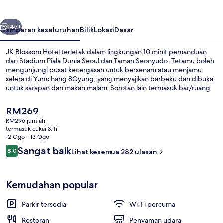
belumnya
Seterusnya
145+
Gambaran keseluruhan
Bilik
Lokasi
Dasar
JK Blossom Hotel terletak dalam lingkungan 10 minit pemanduan
dari Stadium Piala Dunia Seoul dan Taman Seonyudo. Tetamu boleh
mengunjungi pusat kecergasan untuk bersenam atau menjamu
selera di Yumchang 8Gyung, yang menyajikan barbeku dan dibuka
untuk sarapan dan makan malam. Sorotan lain termasuk bar/ruang
istirahat, teres, dan taman. Pengangkutan awam terletak
berdekatan: jarak Stesen Jeungmi ialah 9 minit dan Stesen
Harga
RM269
Deungchon ialah 10 minit.
semasa
RM296 jumlah
ialah
termasuk cukai & fi
Kawasan bankuet terbuka
RM269
12 Ogo - 13 Ogo
Ulasan
Sangat baik
8.0
Lihat kesemua 282 ulasan
8.0 daripada 10
Kemudahan popular
Parkir tersedia
Wi-Fi percuma
Restoran
Penyaman udara