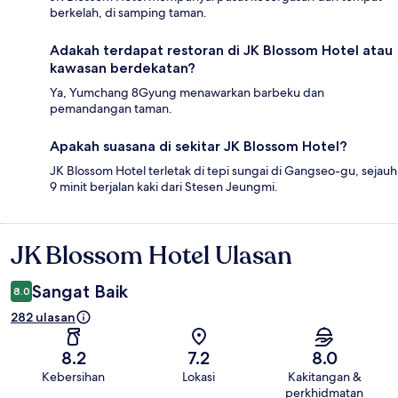
berkelah, di samping taman.
Adakah terdapat restoran di JK Blossom Hotel atau
kawasan berdekatan?
Ya, Yumchang 8Gyung menawarkan barbeku dan
pemandangan taman.
Apakah suasana di sekitar JK Blossom Hotel?
JK Blossom Hotel terletak di tepi sungai di Gangseo-gu, sejauh
9 minit berjalan kaki dari Stesen Jeungmi.
JK Blossom Hotel Ulasan
Ulasan
Sangat Baik
8.0
282 ulasan
8.2
7.2
8.0
Kebersihan
Lokasi
Kakitangan &
perkhidmatan