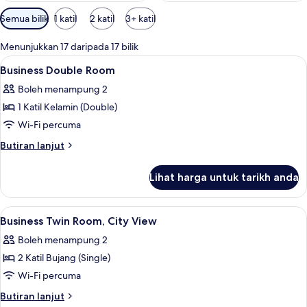
Penapis
Semua bilik
1 katil
2 katil
3+ katil
yang
tersedia
Menunjukkan 17 daripada 17 bilik
untuk
Lihat
Peralatan tempat tidur premium, gebar 
3
Business Double Room
bilik
semua
Boleh menampung 2
foto
1 Katil Kelamin (Double)
untuk
Business
Wi-Fi percuma
Double
Butiran
Butiran lanjut
Room
selanjutnya
untuk
Lihat harga untuk tarikh anda
Business
Double
Room
Lihat
Peralatan tempat tidur premium, gebar 
7
Business Twin Room, City View
semua
Boleh menampung 2
foto
2 Katil Bujang (Single)
untuk
Business
Wi-Fi percuma
Twin
Butiran
Butiran lanjut