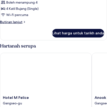
Boleh menampung 4
untuk
DELUXE
4 Katil Bujang (Single)
QURD
Wi-Fi percuma
RIVER
Butiran
Butiran lanjut
ROOM
selanjutnya
untuk
Lihat harga untuk tarikh anda
DELUXE
QURD
RIVER
Hartanah serupa
ROOM
Hotel M Felice
Anook H
Hotel
Anook
Hotel M Felice
Anook
M
Hotel
Gangseo-gu
Gangse
Felice
&