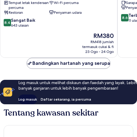
Tempat letak kenderaan
Wi-Fi percuma
Sarap
Gangseo-
Spa
percuma
Penya
gu
Gangse
Restoran
Penyaman udara
Hwagok
8.6
Ter
8.6
8.4
Sangat Baik
Gangse
daripad
11 ul
8.4
daripada
643 ulasan
gu
10,
10,
Terbaik,
Harga
RM380
Sangat
11
ialah
Baik,
RM418 jumlah
ulasan
RM380
termasuk cukai & fi
643
23 Ogo - 24 Ogo
ulasan
Bandingkan hartanah yang serupa
Log masuk untuk melihat diskaun dan faedah yang layak. Lebih
banyak ganjaran untuk lebih banyak pengembaraan!
Log masuk
Daftar sekarang, ia percuma
Tentang kawasan sekitar