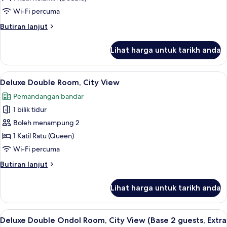
River
Wi-Fi percuma
View
Butiran
Butiran lanjut
selanjutnya
untuk
Lihat harga untuk tarikh anda
Business
Double
Room,
Lihat
Deluxe Double Room, City View | Peral
12
River
Deluxe Double Room, City View
semua
View
Pemandangan bandar
foto
1 bilik tidur
untuk
Deluxe
Boleh menampung 2
Double
1 Katil Ratu (Queen)
Room,
Wi-Fi percuma
City
Butiran
Butiran lanjut
View
selanjutnya
untuk
Lihat harga untuk tarikh anda
Deluxe
Double
Room,
Lihat
Deluxe Double Ondol Room, City View (
11
City
Deluxe Double Ondol Room, City View (Base 2 guests, Extra
semua