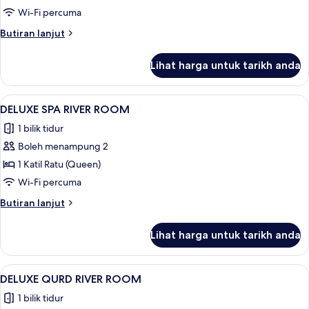
fee
(City
Wi-Fi percuma
KRW
View)
30,000
Butiran
Butiran lanjut
per
selanjutnya
person)
untuk
Lihat harga untuk tarikh anda
Mountain
Double
(City
Lihat
Peralatan tempat tidur premium, gebar 
11
View)
DELUXE SPA RIVER ROOM
semua
1 bilik tidur
foto
Boleh menampung 2
untuk
DELUXE
1 Katil Ratu (Queen)
SPA
Wi-Fi percuma
RIVER
Butiran
Butiran lanjut
ROOM
selanjutnya
untuk
Lihat harga untuk tarikh anda
DELUXE
SPA
RIVER
Lihat
Peralatan tempat tidur premium, gebar 
10
ROOM
DELUXE QURD RIVER ROOM
semua
1 bilik tidur
foto