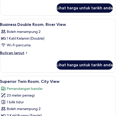
Room,
selanjutnya
untuk
City
Lihat harga untuk tarikh anda
Business
View
Twin
Room,
Lihat
Peralatan tempat tidur premium, gebar 
7
City
Business Double Room, River View
semua
View
Boleh menampung 2
foto
1 Katil Kelamin (Double)
untuk
Business
Wi-Fi percuma
Double
Butiran
Butiran lanjut
Room,
selanjutnya
untuk
River
Lihat harga untuk tarikh anda
Business
View
Double
Room,
Lihat
Superior Twin Room, City View | Pema
7
River
Superior Twin Room, City View
semua
View
Pemandangan bandar
foto
23 meter persegi
untuk
Superior
1 bilik tidur
Twin
Boleh menampung 2
Room,
2 Katil Bujang (Single)