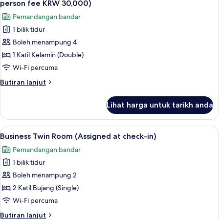
View
person fee KRW 30,000)
foto
Pemandangan bandar
untuk
1 bilik tidur
Deluxe
Boleh menampung 4
Double
Ondol
1 Katil Kelamin (Double)
Room,
Wi-Fi percuma
City
Butiran
Butiran lanjut
View
selanjutnya
(Base
untuk
Lihat harga untuk tarikh anda
Deluxe
2
Double
guests,
Ondol
Lihat
Peralatan tempat tidur premium, gebar 
Extra
7
Room,
Business Twin Room (Assigned at check-in)
semua
City
person
Pemandangan bandar
View
foto
fee
(Base
1 bilik tidur
untuk
KRW
2
Business
Boleh menampung 2
30,000)
guests,
Twin
Extra
2 Katil Bujang (Single)
person
Room
Wi-Fi percuma
fee
(Assigned
KRW
Butiran
Butiran lanjut