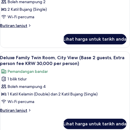
Deluxe
Boleh menampung 2
Twin
2 Katil Bujang (Single)
Room,
Wi-Fi percuma
City
Butiran
Butiran lanjut
View
selanjutnya
untuk
Lihat harga untuk tarikh anda
Deluxe
Twin
Room,
Lihat
Deluxe Family Twin Room, City View (B
10
City
Deluxe Family Twin Room, City View (Base 2 guests, Extra
semua
View
person fee KRW 30,000 per person)
foto
Pemandangan bandar
untuk
1 bilik tidur
Deluxe
Boleh menampung 4
Family
Twin
1 Katil Kelamin (Double) dan 2 Katil Bujang (Single)
Room,
Wi-Fi percuma
City
Butiran
Butiran lanjut
View
selanjutnya
(Base
untuk
Lihat harga untuk tarikh anda
Deluxe
2