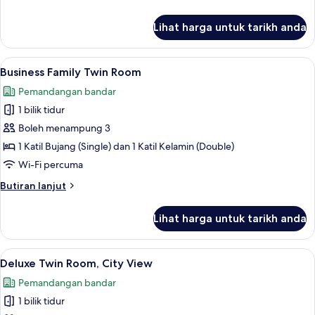
at
30,000)
selanjutnya
check-
untuk
Lihat harga untuk tarikh anda
Business
in)
Twin
Room
Lihat
Business Family Twin Room | Peralatan
7
(Assigned
Business Family Twin Room
semua
at
Pemandangan bandar
check-
foto
in)
1 bilik tidur
untuk
Business
Boleh menampung 3
Family
1 Katil Bujang (Single) dan 1 Katil Kelamin (Double)
Twin
Wi-Fi percuma
Room
Butiran
Butiran lanjut
selanjutnya
untuk
Lihat harga untuk tarikh anda
Business
Family
Twin
Lihat
Deluxe Twin Room, City View | Peralat
8
Room
Deluxe Twin Room, City View
semua
Pemandangan bandar
foto
1 bilik tidur
untuk