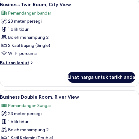
Lihat
Pemandangan dari bilik
8
River
Business Twin Room, City View
semua
View
Pemandangan bandar
foto
23 meter persegi
untuk
Business
1 bilik tidur
Twin
Boleh menampung 2
Room,
2 Katil Bujang (Single)
City
Wi-Fi percuma
View
Butiran
Butiran lanjut
selanjutnya
untuk
Lihat harga untuk tarikh anda
Business
Twin
Room,
Lihat
Business Double Room, River View | 
6
City
Business Double Room, River View
semua
View
Pemandangan Sungai
foto
23 meter persegi
untuk
Business
1 bilik tidur
Double
Boleh menampung 2
Room,
1 Katil Kelamin (Double)