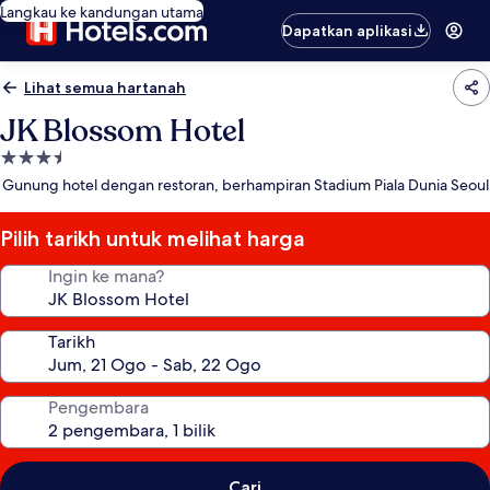
Langkau ke kandungan utama
Dapatkan aplikasi
Lihat semua hartanah
JK Blossom Hotel
Hartanah
3.5
Gunung hotel dengan restoran, berhampiran Stadium Piala Dunia Seoul
bintang
Pilih tarikh untuk melihat harga
Ingin ke mana?
Tarikh
Pengembara
Cari