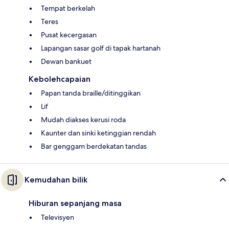
Tempat berkelah
Teres
Pusat kecergasan
Lapangan sasar golf di tapak hartanah
Dewan bankuet
Kebolehcapaian
Papan tanda braille/ditinggikan
Lif
Mudah diakses kerusi roda
Kaunter dan sinki ketinggian rendah
Bar genggam berdekatan tandas
Kemudahan bilik
Hiburan sepanjang masa
Televisyen