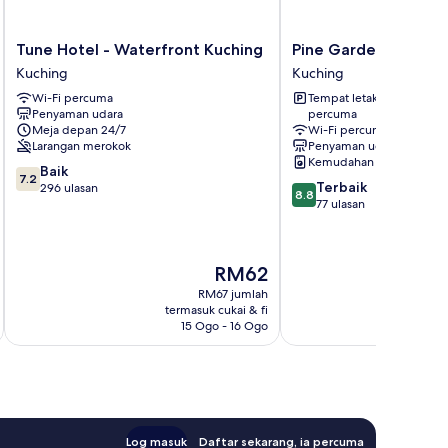
Tune
Pine
Tune Hotel - Waterfront Kuching
Pine Garden Hotel
Hotel
Garden
Kuching
Kuching
-
Hotel
Wi-Fi percuma
Tempat letak kenderaan
Waterfront
Kuching
Penyaman udara
percuma
Kuching
Meja depan 24/7
Wi-Fi percuma
Kuching
Larangan merokok
Penyaman udara
Kemudahan dobi
7.2
Baik
7.2
8.8
Terbaik
daripada
296 ulasan
8.8
daripada
77 ulasan
10,
10,
Baik,
Terbaik,
296
77
ulasan
Harga
RM62
ulasan
ialah
RM67 jumlah
RM62
termasuk cukai & fi
t
15 Ogo - 16 Ogo
Log masuk
Daftar sekarang, ia percuma