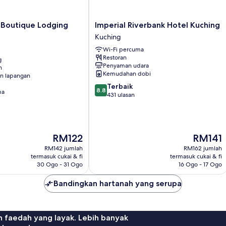
Imperial
 Boutique Lodging
Imperial Riverbank Hotel Kuching
Riverbank
Kuching
Hotel
Wi-Fi percuma
Kuching
Restoran
g
Kuching
Penyaman udara
n
Kemudahan dobi
n lapangan
8.8
Terbaik
8.8
ma
daripada
431 ulasan
10,
Terbaik,
431
ulasan
Harga
Harga
RM122
RM141
ialah
ialah
RM142 jumlah
RM162 jumlah
RM122
RM141
termasuk cukai & fi
termasuk cukai & fi
30 Ogo - 31 Ogo
16 Ogo - 17 Ogo
Bandingkan hartanah yang serupa
n faedah yang layak. Lebih banyak