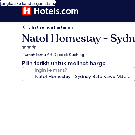
Langkau ke kandungan utama
Lihat semua hartanah
Natol Homestay - Syd
Hartanah
3.0
Rumah tamu Art Deco di Kuching
bintang
Pilih tarikh untuk melihat harga
Ingin ke mana?
Galeri
foto
untuk
Natol
Homestay
-