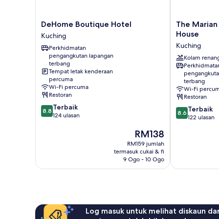
DeHome
The
DeHome Boutique Hotel
The Marian
Boutique
Marian
House
Kuching
Hotel
Boutique
Kuching
Perkhidmatan
Kuching
Lodging
pengangkutan lapangan
House
Kolam renan
terbang
Perkhidmata
Kuching
Tempat letak kenderaan
pengangkuta
percuma
terbang
Wi-Fi percuma
Wi-Fi percu
Restoran
Restoran
8.8
Terbaik
8.6
Terbaik
8.8
8.6
daripada
124 ulasan
daripada
122 ulasan
10,
10,
Harga
RM138
Terbaik,
Terbaik,
ialah
124
122
RM159 jumlah
RM138
ulasan
termasuk cukai & fi
ulasan
9 Ogo - 10 Ogo
Log masuk untuk melihat diskaun da