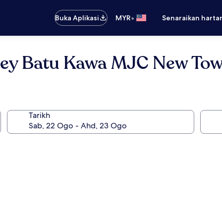
•
Buka Aplikasi
MYR
Senaraikan harta
ney Batu Kawa MJC New To
Tarikh