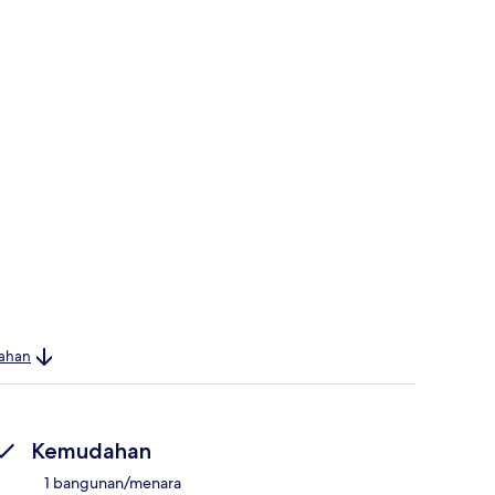
bahan
Kemudahan
1 bangunan/menara