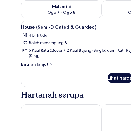
Semak ketersediaan untuk malam ini Ogo 7 - Ogo 8
Semak keters
Malam ini
Ogo 7 - Ogo 8
O
Lihat
Bilik
14
House (Semi-D Gated & Guarded)
semua
4 bilik tidur
foto
Boleh menampung 8
untuk
House
5 Katil Ratu (Queen), 2 Katil Bujang (Single) dan 1 Katil Ra
(King)
(Semi-
D
Butiran
Butiran lanjut
selanjutnya
Gated
untuk
&
Lihat harg
House
Guarded)
(Semi-
D
Hartanah serupa
Gated
&
Guarded)
DeHome Boutique Hotel
The Marian B