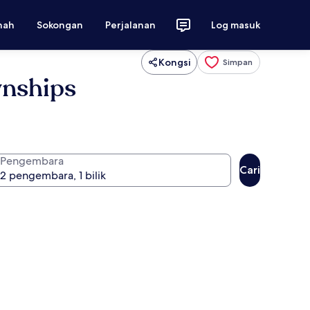
nah
Sokongan
Perjalanan
Log masuk
Kongsi
Simpan
wnships
Pengembara
Cari