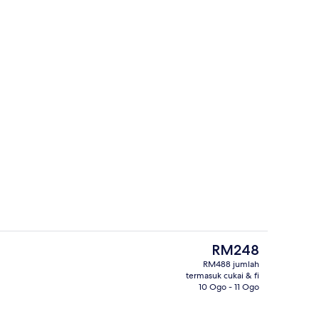
lam
Tangga
Harga
RM248
semasa
RM488 jumlah
ialah
termasuk cukai & fi
Depan hartanah
RM248
10 Ogo - 11 Ogo