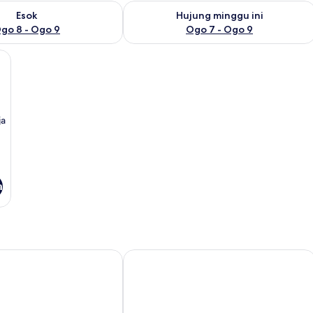
ediaan untuk esok Ogo 8 - Ogo 9
Semak ketersediaan untuk hujung min
Esok
Hujung minggu ini
go 8 - Ogo 9
Ogo 7 - Ogo 9
ja
a
outique Lodging House
Imperial Riverbank Hotel Kuching