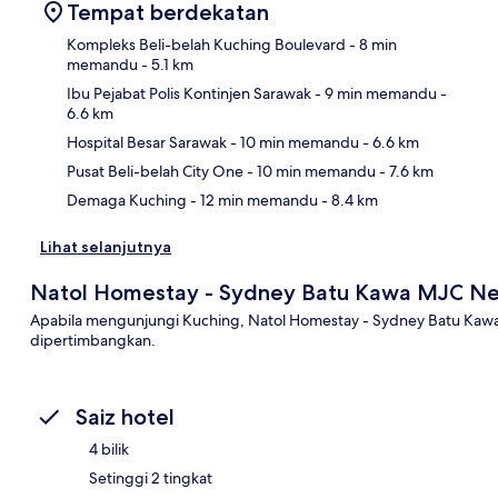
Tempat berdekatan
Kompleks Beli-belah Kuching Boulevard
- 8 min
memandu
- 5.1 km
Ibu Pejabat Polis Kontinjen Sarawak
- 9 min memandu
-
Pet
6.6 km
Hospital Besar Sarawak
- 10 min memandu
- 6.6 km
Pusat Beli-belah City One
- 10 min memandu
- 7.6 km
Demaga Kuching
- 12 min memandu
- 8.4 km
Lihat selanjutnya
Natol Homestay - Sydney Batu Kawa MJC N
Apabila mengunjungi Kuching, Natol Homestay - Sydney Batu Kawa
dipertimbangkan.
Saiz hotel
4 bilik
Setinggi 2 tingkat