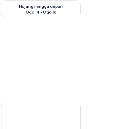
ggu ini Ogo 7 - Ogo 9
Semak ketersediaan untuk hujung minggu depan Ogo 14 - Og
Hujung minggu depan
Ogo 14 - Ogo 16
Tune Hotel - Waterfront Kuching
Pine Garden Hotel