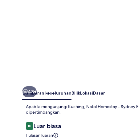
Sydney
Batu
Kawa
MJC
New
Townships
43+
Gambaran keseluruhan
Bilik
Lokasi
Dasar
Apabila mengunjungi Kuching, Natol Homestay - Sydney B
dipertimbangkan.
Ulasan
Luar biasa
10
10 daripada 10
1 ulasan luaran