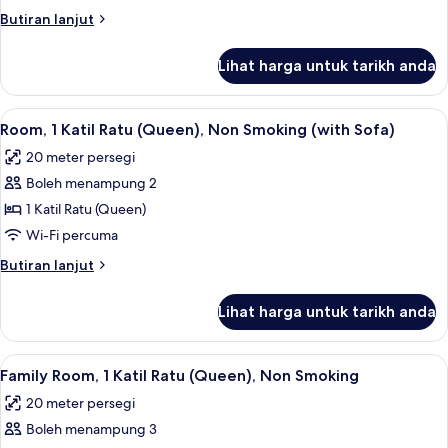
2
Butiran
Butiran lanjut
Katil
selanjutnya
Bujang
untuk
Lihat harga untuk tarikh anda
Twin
(Single),
Room,
Non
2
Lihat
1 bilik tidur, peralatan tempat tidur 
Smoking
6
Katil
Room, 1 Katil Ratu (Queen), Non Smoking (with Sofa)
semua
Bujang
20 meter persegi
(Single),
foto
Non
Boleh menampung 2
untuk
Smoking
Room,
1 Katil Ratu (Queen)
1
Wi-Fi percuma
Katil
Butiran
Butiran lanjut
Ratu
selanjutnya
(Queen),
untuk
Lihat harga untuk tarikh anda
Room,
Non
1
Smoking
Katil
Lihat
1 bilik tidur, peralatan tempat tidur 
(with
6
Ratu
Family Room, 1 Katil Ratu (Queen), Non Smoking
semua
(Queen),
Sofa)
20 meter persegi
Non
foto
Smoking
Boleh menampung 3
untuk
(with