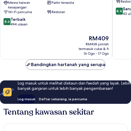
Restor
City
Mesra haiwan
Parkir tersedia
West
kesayangan
Centre
Laim
8.4
San
8.4
Wi-Fi percuma
Restoran
West,
daripad
43 u
Germany
8.6
10,
Terbaik
8.6
Schwanthalerhöhe
daripada
Sangat
494 ulasan
10,
Baik,
Terbaik,
43
Harga
RM409
494
ulasan
ialah
RM438 jumlah
ulasan
RM409
termasuk cukai & fi
16 Ogo - 17 Ogo
Bandingkan hartanah yang serupa
Log masuk untuk melihat diskaun dan faedah yang layak. Lebih
banyak ganjaran untuk lebih banyak pengembaraan!
Log masuk
Daftar sekarang, ia percuma
Tentang kawasan sekitar