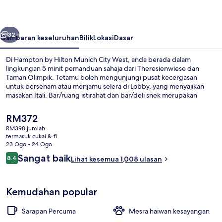
Munich
City
belumnya
Seterusnya
West
32+
Gambaran keseluruhan
Bilik
Lokasi
Dasar
Di Hampton by Hilton Munich City West, anda berada dalam
lingkungan 5 minit pemanduan sahaja dari Theresienwiese dan
Taman Olimpik. Tetamu boleh mengunjungi pusat kecergasan
untuk bersenam atau menjamu selera di Lobby, yang menyajikan
masakan Itali. Bar/ruang istirahat dan bar/deli snek merupakan
sorotan lain. Pengembara lain menyukai kakitangan. Pengangkutan
awam terletak berdekatan: jarak Perhentian Trem
Harga
RM372
Trappentreustraße ialah 2 minit dan Stesen Barthstraße ialah 6 minit.
semasa
RM398 jumlah
ialah
termasuk cukai & fi
Restoran
RM372
23 Ogo - 24 Ogo
Ulasan
Sangat baik
8.4
Lihat kesemua 1,008 ulasan
8.4 daripada 10
Kemudahan popular
Sarapan Percuma
Mesra haiwan kesayangan