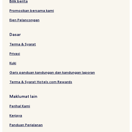
Bilik berita
a
p
Promosikan bersama kami
a
Ejen Pelancongan
r
k
Dasar
Terma & Syarat
Privasi
Kuki
Garis panduan kandungan dan kandungan laporan
Terma & Syarat Hotels.com Rewards
Maklumat lain
Perihal Kami
Kerjaya
Panduan Perjalanan