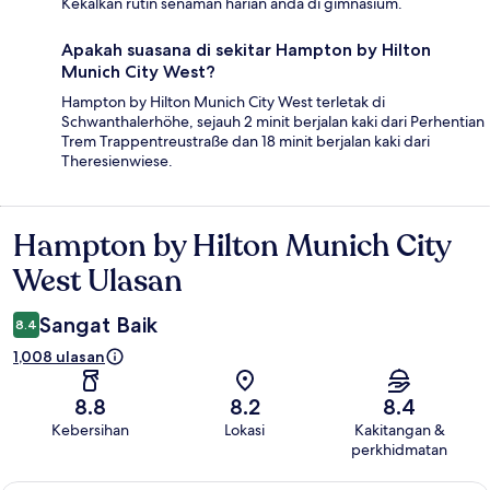
Kekalkan rutin senaman harian anda di gimnasium.
Apakah suasana di sekitar Hampton by Hilton
Munich City West?
Hampton by Hilton Munich City West terletak di
Schwanthalerhöhe, sejauh 2 minit berjalan kaki dari Perhentian
Trem Trappentreustraße dan 18 minit berjalan kaki dari
Theresienwiese.
Hampton by Hilton Munich City
Ulasan
West Ulasan
Sangat Baik
8.4
1,008 ulasan
8.8
8.2
8.4
Kebersihan
Lokasi
Kakitangan &
perkhidmatan
Ulasan