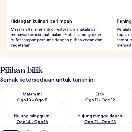
Hidangan kulinari berlimpah
Pening
Masakan Itali menanti di restoran, manakala bar
Peralat
menawarkan istirahat malam. Hotel ini menyajikan
kapas me
bufet sarapan percuma dengan pilihan vegan dan
sembura
vegetarian.
memastik
Pilihan bilik
Semak ketersediaan untuk tarikh ini
Semak ketersediaan untuk malam ini Ogo 10 - Ogo 11
Semak ketersediaan untuk eso
Malam ini
Esok
Ogo 10 - Ogo 11
Ogo 11 - Ogo 12
Semak ketersediaan untuk hujung minggu ini Ogo 14 - Ogo 16
Semak ketersediaan untuk hu
Hujung minggu ini
Hujung minggu depan
Ogo 14 - Ogo 16
Ogo 21 - Ogo 23