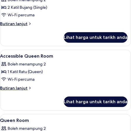
Accessible
foto
2 Katil Bujang (Single)
untuk
Twin
Wi-Fi percuma
Room-
Butiran
Butiran lanjut
Non-
selanjutnya
untuk
Smoking
Lihat harga untuk tarikh anda
Twin
Room-
Non-
Lihat
1 bilik tidur, peralatan tempat tidur 
7
Smoking
Accessible Queen Room
semua
Boleh menampung 2
foto
1 Katil Ratu (Queen)
untuk
Accessible
Wi-Fi percuma
Queen
Butiran
Butiran lanjut
Room
selanjutnya
untuk
Lihat harga untuk tarikh anda
Accessible
Queen
Room
Lihat
1 bilik tidur, peralatan tempat tidur 
8
Queen Room
semua
Boleh menampung 2
foto