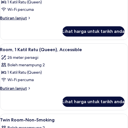
Family
1 Katil Ratu (Queen)
Sofa)
Room,
Wi-Fi percuma
1
Butiran
Butiran lanjut
Katil
selanjutnya
Ratu
untuk
Lihat harga untuk tarikh anda
Family
(Queen),
Room,
Non
1
Lihat
Room, 1 Katil Ratu (Queen), Accessible 
Smoking
4
Katil
Room, 1 Katil Ratu (Queen), Accessible
semua
Ratu
26 meter persegi
(Queen),
foto
Non
Boleh menampung 2
untuk
Smoking
Room,
1 Katil Ratu (Queen)
1
Wi-Fi percuma
Katil
Butiran
Butiran lanjut
Ratu
selanjutnya
(Queen),
untuk
Lihat harga untuk tarikh anda
Room,
Accessible
1
Katil
Lihat
1 bilik tidur, peralatan tempat tidur 
6
Ratu
Twin Room-Non-Smoking
semua
(Queen),
Boleh menampung 2