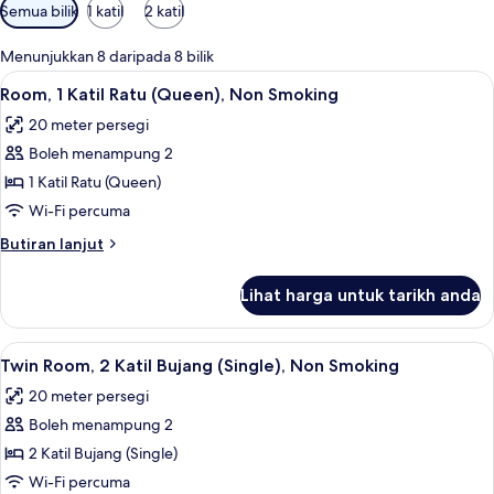
Penapis
Semua bilik
1 katil
2 katil
yang
tersedia
Menunjukkan 8 daripada 8 bilik
untuk
Lihat
Room, 1 Katil Ratu (Queen), Non Smokin
8
Room, 1 Katil Ratu (Queen), Non Smoking
bilik
semua
20 meter persegi
foto
Boleh menampung 2
untuk
Room,
1 Katil Ratu (Queen)
1
Wi-Fi percuma
Katil
Butiran
Butiran lanjut
Ratu
selanjutnya
(Queen),
untuk
Lihat harga untuk tarikh anda
Room,
Non
1
Smoking
Katil
Lihat
Twin Room, 2 Katil Bujang (Single), No
6
Ratu
Twin Room, 2 Katil Bujang (Single), Non Smoking
semua
(Queen),
20 meter persegi
Non
foto
Smoking
Boleh menampung 2
untuk
Twin
2 Katil Bujang (Single)
Room,
Wi-Fi percuma