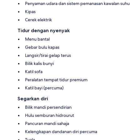
Penyaman udara dan sistem pemanasan kawalan suhu
Kipas
Cerek elektrik
Tidur dengan nyenyak
Menu bantal
Gebar bulu kapas
Langsir/tirai gelap terus
Bilik kalis bunyi
Katil sofa
Peralatan tempat tidur premium
Katil bayi (percuma)
Segarkan diri
Bilik mandi persendirian
Hulu semburan hidrourut
Pancuran mandi sahaja
Kelengkapan dandanan diri percuma
Tuala