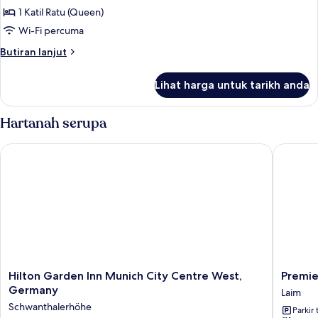
1 Katil Ratu (Queen)
untuk
Queen
Wi-Fi percuma
Room
Butiran
Butiran lanjut
selanjutnya
untuk
Lihat harga untuk tarikh anda
Queen
Room
Hartanah serupa
Hilton Garden Inn Munich City Centre West, Germany
Premier 
Hilton
Premier
Hilton Garden Inn Munich City Centre West,
Premie
Garden
Inn
Germany
Laim
Inn
Münche
Schwanthalerhöhe
Parkir 
Munich
City